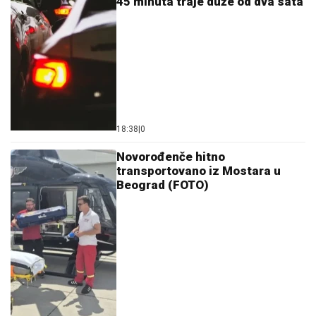
45 minuta traje duže od dva sata
18:38
|
0
Novorođenče hitno
transportovano iz Mostara u
Beograd (FOTO)