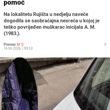
pomoć
Na lokalitetu Rujišta u nedjelju naveče
dogodila se saobraćajna nesreća u kojoj je
teško povrijeđen muškarac inicijala A. M.
(1983.).
Prenosi:
M. S.
0
16.06.2026.
09:53