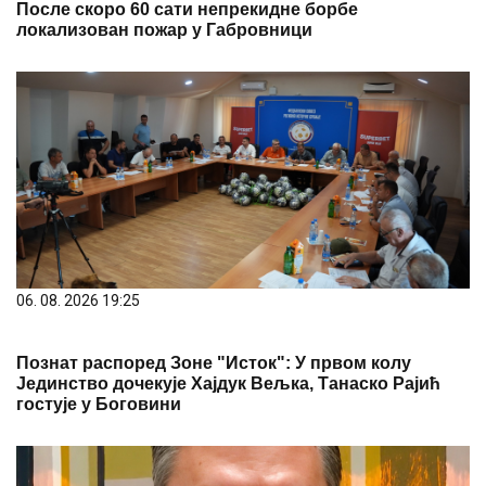
После скоро 60 сати непрекидне борбе
локализован пожар у Габровници
06. 08. 2026 19:25
Познат распоред Зоне "Исток": У првом колу
Јединство дочекује Хајдук Вељка, Танаско Рајић
гостује у Боговини