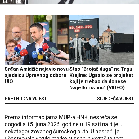
MUP HNK
Srđan Amidžić najavio novu
Stao "Brojač duga" na Trgu
sjednicu Upravnog odbora
Krajine: Ugasio se projekat
UIO
koji je trebao da donese
"svjetlo i istinu" (VIDEO)
PRETHODNA VIJEST
SLJEDEĆA VIJEST
Prema informacijama MUP-a HNK, nesreća se
dogodila 15. juna 2026. godine u 19 sati na dijelu
nekategorizovanog šumskog puta. U nesreći je
učestvovalo vozilo marke Nissan, a vozač je tom