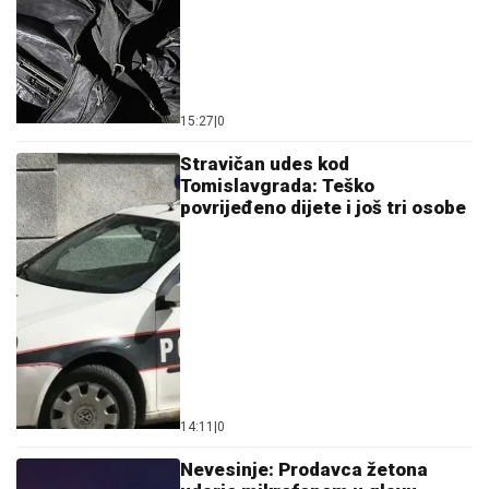
15:27
|
0
Stravičan udes kod
Tomislavgrada: Teško
povrijeđeno dijete i još tri osobe
14:11
|
0
Nevesinje: Prodavca žetona