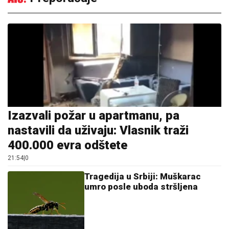
Izazvali požar u apartmanu, pa
nastavili da uživaju: Vlasnik traži
400.000 evra odštete
21:54
|
0
Tragedija u Srbiji: Muškarac
umro posle uboda stršljena