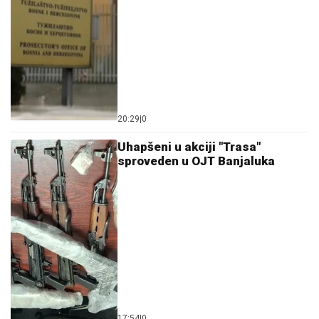
20:29
|
0
Uhapšeni u akciji "Trasa"
sproveden u OJT Banjaluka
17:54
|
0