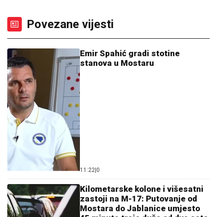
Povezane vijesti
Emir Spahić gradi stotine
stanova u Mostaru
11:22
|
0
Kilometarske kolone i višesatni
zastoji na M-17: Putovanje od
Mostara do Jablanice umjesto