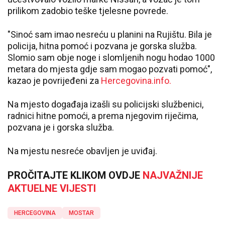
prilikom zadobio teške tjelesne povrede.
"Sinoć sam imao nesreću u planini na Rujištu. Bila je
policija, hitna pomoć i pozvana je gorska služba.
Slomio sam obje noge i slomljenih nogu hodao 1000
metara do mjesta gdje sam mogao pozvati pomoć",
kazao je povrijeđeni za
Hercegovina.info.
Na mjesto događaja izašli su policijski službenici,
radnici hitne pomoći, a prema njegovim riječima,
pozvana je i gorska služba.
Na mjestu nesreće obavljen je uviđaj.
PROČITAJTE KLIKOM OVDJE
NAJVAŽNIJE
AKTUELNE VIJESTI
HERCEGOVINA
MOSTAR