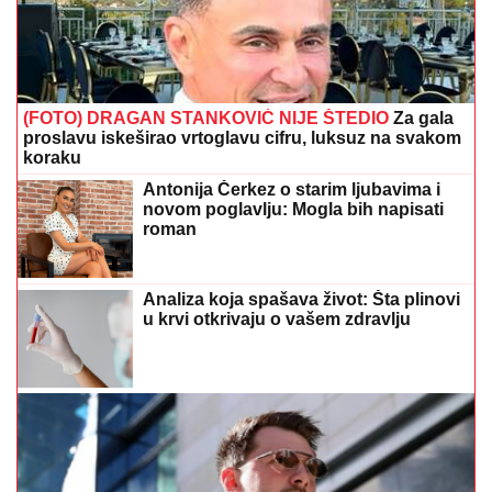
(FOTO) DRAGAN STANKOVIĆ NIJE ŠTEDIO
Za gala
proslavu iskeširao vrtoglavu cifru, luksuz na svakom
koraku
Antonija Čerkez o starim ljubavima i
novom poglavlju: Mogla bih napisati
roman
Analiza koja spašava život: Šta plinovi
u krvi otkrivaju o vašem zdravlju