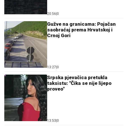
20:56
|
0
Gužve na granicama: Pojačan
saobraćaj prema Hrvatskoj i
Crnoj Gori
13:27
|
0
Srpska pjevačica pretukla
taksistu: "Čika se nije lijepo
proveo"
13:53
|
0