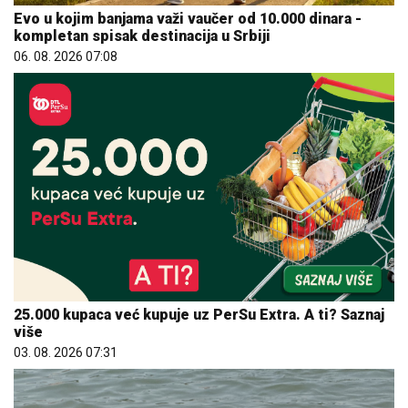
Evo u kojim banjama važi vaučer od 10.000 dinara -
kompletan spisak destinacija u Srbiji
06. 08. 2026 07:08
25.000 kupaca već kupuje uz PerSu Extra. A ti? Saznaj
više
03. 08. 2026 07:31