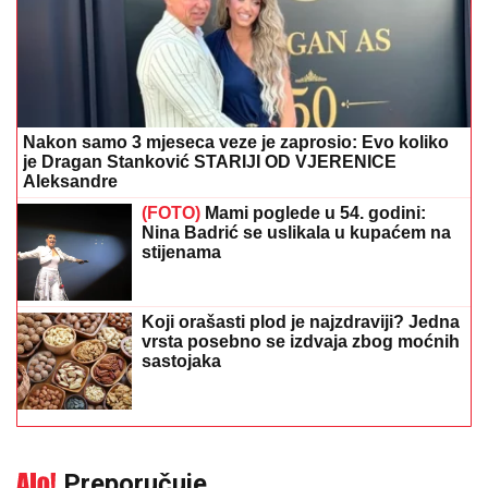
Nakon samo 3 mjeseca veze je zaprosio: Evo koliko
je Dragan Stanković STARIJI OD VJERENICE
Aleksandre
(FOTO)
Mami poglede u 54. godini:
Nina Badrić se uslikala u kupaćem na
stijenama
Koji orašasti plod je najzdraviji? Jedna
vrsta posebno se izdvaja zbog moćnih
sastojaka
Preporučuje