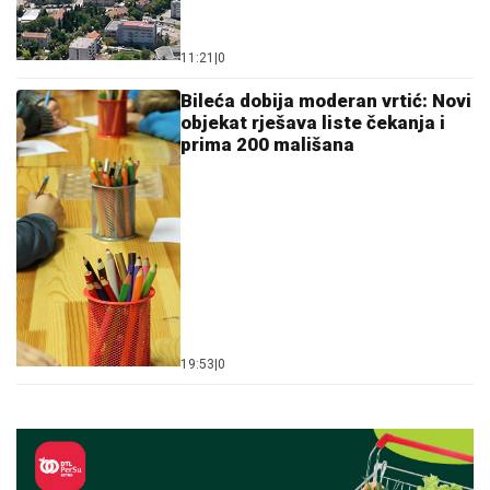
11:21
|
0
Bileća dobija moderan vrtić: Novi
objekat rješava liste čekanja i
prima 200 mališana
19:53
|
0