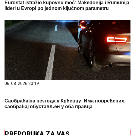
Eurostat istražio kupovnu moć: Makedonija i Rumunija
lideri u Evropi po jednom ključnom parametru
06. 08. 2026 20:19
Саобраћајна незгода у Крћевцу: Има повређених,
саобраћај обустављен у оба правца
PREPORUKA ZA VAS