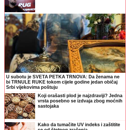
U subotu je SVETA PETKA TRNOVA: Da ženama ne
bi TRNULE RUKE tokom cijele godine jedan običaj
Srbi vijekovima poštuju
Koji orašasti plod je najzdraviji? Jedna
vrsta posebno se izdvaja zbog moćnih
sastojaka
Kako da tumačite UV indeks i zaštitite
se od štetnog zračenja