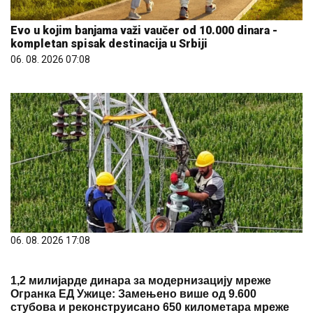
Evo u kojim banjama važi vaučer od 10.000 dinara -
kompletan spisak destinacija u Srbiji
06. 08. 2026 07:08
06. 08. 2026 17:08
1,2 милијарде динара за модернизацију мреже
Огранка ЕД Ужице: Замењено више од 9.600
стубова и реконструисано 650 километара мреже