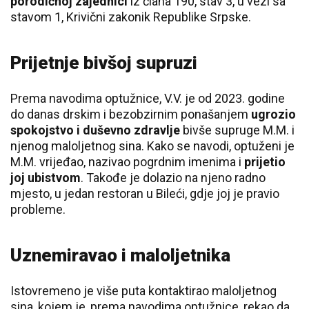
porodičnoj zajednici
iz člana 190, stav 3, u vezi sa
stavom 1, Krivični zakonik Republike Srpske.
Prijetnje bivšoj supruzi
Prema navodima optužnice, V.V. je od 2023. godine
do danas drskim i bezobzirnim ponašanjem
ugrozio
spokojstvo i duševno zdravlje
bivše supruge M.M. i
njenog maloljetnog sina. Kako se navodi, optuženi je
M.M. vrijeđao, nazivao pogrdnim imenima i
prijetio
joj ubistvom
. Takođe je dolazio na njeno radno
mjesto, u jedan restoran u Bileći, gdje joj je pravio
probleme.
Uznemiravao i maloljetnika
Istovremeno je više puta kontaktirao maloljetnog
sina, kojem je, prema navodima optužnice, rekao da