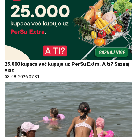
25.000 kupaca već kupuje uz PerSu Extra. A ti? Saznaj
više
03. 08. 2026 07:31