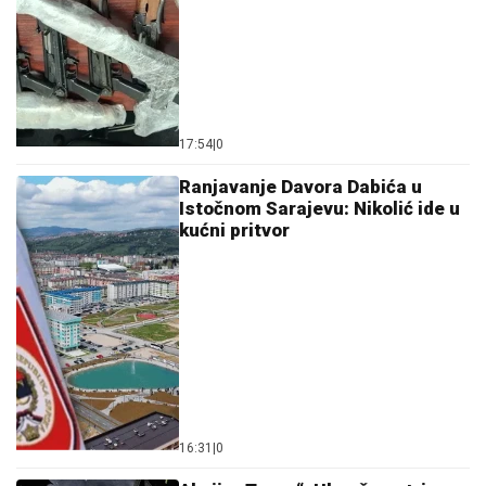
17:54
|
0
Ranjavanje Davora Dabića u
Istočnom Sarajevu: Nikolić ide u
kućni pritvor
16:31
|
0