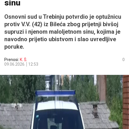
sinu
Osnovni sud u Trebinju potvrdio je optužnicu
protiv V.V. (42) iz Bileća zbog prijetnji bivšoj
supruzi i njenom maloljetnom sinu, kojima je
navodno prijetio ubistvom i slao uvredljive
poruke.
Prenosi:
K. Š.
0
09.06.2026.
12:53