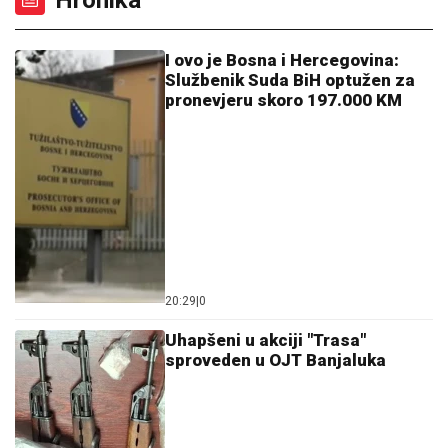
Hronika
I ovo je Bosna i Hercegovina:
Službenik Suda BiH optužen za
pronevjeru skoro 197.000 KM
20:29
|
0
Uhapšeni u akciji "Trasa"
sproveden u OJT Banjaluka