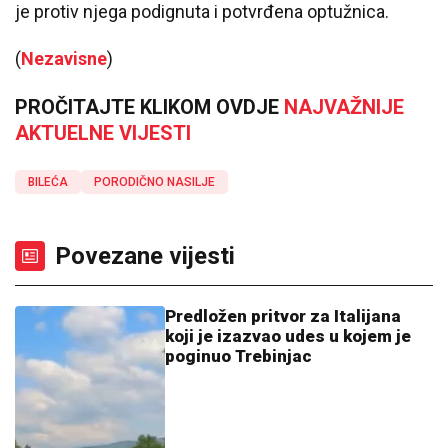
je protiv njega podignuta i potvrđena optužnica.
(
Nezavisne
)
PROČITAJTE KLIKOM OVDJE
NAJVAŽNIJE
AKTUELNE VIJESTI
BILEĆA
PORODIČNO NASILJE
Povezane vijesti
Predložen pritvor za Italijana
koji je izazvao udes u kojem je
poginuo Trebinjac