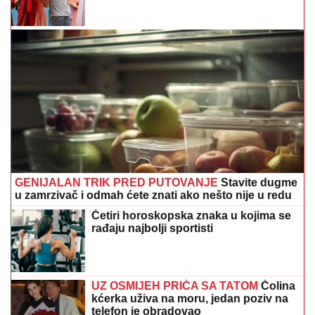
GENIJALAN TRIK PRED PUTOVANJE
Stavite dugme
u zamrzivač i odmah ćete znati ako nešto nije u redu
Četiri horoskopska znaka u kojima se
rađaju najbolji sportisti
UZ OSMIJEH PRIČA SA TATOM
Čolina
kćerka uživa na moru, jedan poziv na
telefon je obradovao