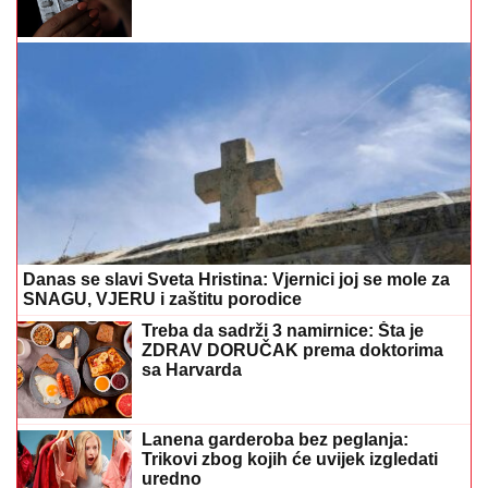
Danas se slavi Sveta Hristina: Vjernici joj se mole za
SNAGU, VJERU i zaštitu porodice
Treba da sadrži 3 namirnice: Šta je
ZDRAV DORUČAK prema doktorima
sa Harvarda
Lanena garderoba bez peglanja:
Trikovi zbog kojih će uvijek izgledati
uredno