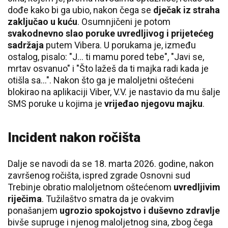
dođe kako bi ga ubio, nakon čega se
dječak iz straha
zaključao u kuću
. Osumnjičeni je potom
svakodnevno slao poruke uvredljivog i prijetećeg
sadržaja
putem Vibera. U porukama je, između
ostalog, pisalo: "J... ti mamu pored tebe", "Javi se,
mrtav osvanuo" i "Što lažeš da ti majka radi kada je
otišla sa...". Nakon što ga je maloljetni oštećeni
blokirao na aplikaciji Viber, V.V. je nastavio da mu šalje
SMS poruke u kojima je
vrijeđao njegovu majku
.
Incident nakon ročišta
Dalje se navodi da se 18. marta 2026. godine, nakon
završenog ročišta, ispred zgrade Osnovni sud
Trebinje obratio maloljetnom oštećenom
uvredljivim
riječima
. Tužilaštvo smatra da je ovakvim
ponašanjem
ugrozio spokojstvo i duševno zdravlje
bivše supruge i njenog maloljetnog sina, zbog čega