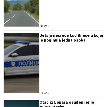
20:49
|
0
Detalji nesreće kod Bileće u kojoj
je poginula jedna osoba
14:02
|
0
Otac iz Lopara osuđen jer je