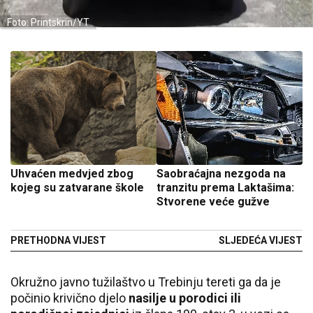
Foto: Printskrin/YT
Uhvaćen medvjed zbog
Saobraćajna nezgoda na
kojeg su zatvarane škole
tranzitu prema Laktašima:
Stvorene veće gužve
PRETHODNA VIJEST
SLJEDEĆA VIJEST
Okružno javno tužilaštvo u Trebinju tereti ga da je
počinio krivično djelo
nasilje u porodici ili