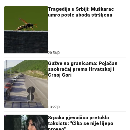
Tragedija u Srbiji: Muškarac
umro posle uboda stršljena
20:56
|
0
Gužve na granicama: Pojačan
saobraćaj prema Hrvatskoj i
Crnoj Gori
13:27
|
0
Srpska pjevačica pretukla
taksistu: "Čika se nije lijepo
proveo"