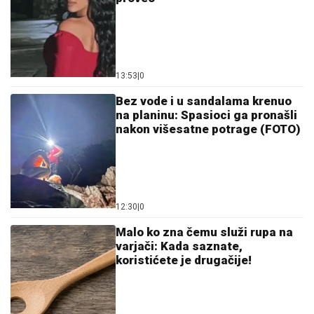
13:53
|
0
Bez vode i u sandalama krenuo
na planinu: Spasioci ga pronašli
nakon višesatne potrage (FOTO)
12:30
|
0
Malo ko zna čemu služi rupa na
varjači: Kada saznate,
koristićete je drugačije!