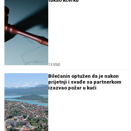
tukao kćerku
13:05
|
0
Bilećanin optužen da je nakon
prijetnji i svađe sa partnerkom
izazvao požar u kući