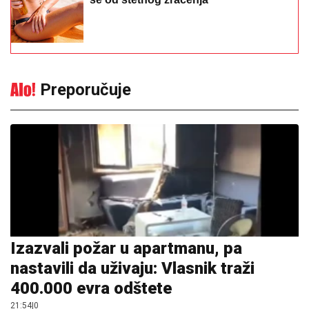
Preporučuje
Izazvali požar u apartmanu, pa
nastavili da uživaju: Vlasnik traži
400.000 evra odštete
21:54
|
0