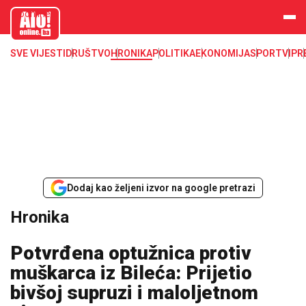
aloonline.b
a
SVE VIJESTI
DRUŠTVO
HRONIKA
POLITIKA
EKONOMIJA
SPORT
VIP
R
Dodaj kao željeni izvor na google pretrazi
Hronika
Potvrđena optužnica protiv
muškarca iz Bileća: Prijetio
bivšoj supruzi i maloljetnom