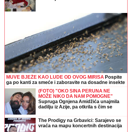
MUVE BJEŽE KAO LUDE OD OVOG MIRISA
Pospite
ga po kanti za smeće i zaboravite na dosadne insekte
(FOTO) "OKO SINA PERUNA NE
MOŽE NIKO DA NAM POMOGNE"
Supruga Ognjena Amidžića unajmila
dadilju iz Azije, pa otkrila s čim se
susreću u kući
The Prodigy na Grbavici: Sarajevo se
vraća na mapu koncertnih destinacija