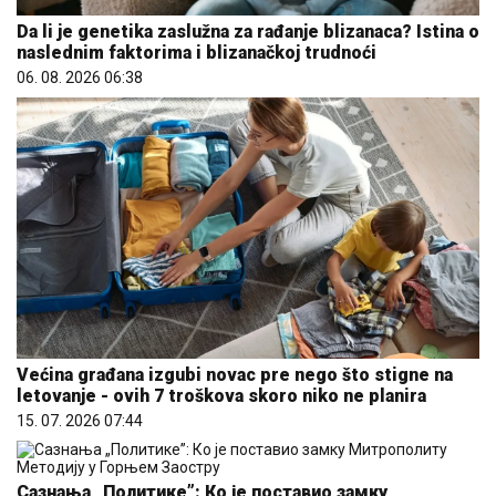
Da li je genetika zaslužna za rađanje blizanaca? Istina o
naslednim faktorima i blizanačkoj trudnoći
06. 08. 2026 06:38
Većina građana izgubi novac pre nego što stigne na
letovanje - ovih 7 troškova skoro niko ne planira
15. 07. 2026 07:44
Сазнања „Политике”: Ко је поставио замку