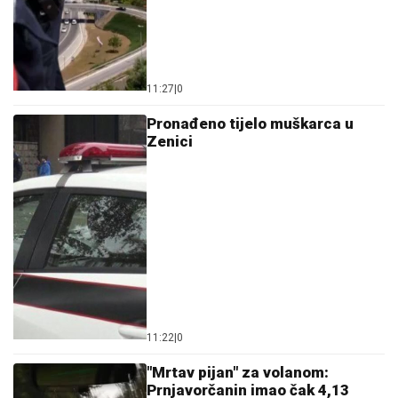
11:27
|
0
Pronađeno tijelo muškarca u
Zenici
11:22
|
0
"Mrtav pijan" za volanom:
Prnjavorčanin imao čak 4,13