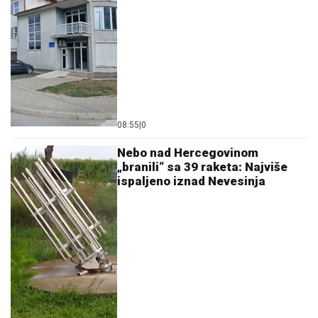
08:55
|
0
Nebo nad Hercegovinom
„branili“ sa 39 raketa: Najviše
ispaljeno iznad Nevesinja