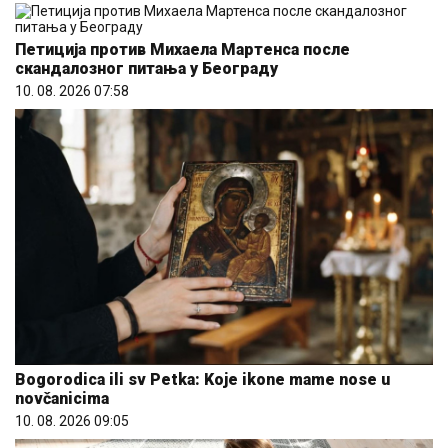
Петиција против Михаела Мартенса после
скандалозног питања у Београду
10. 08. 2026 07:58
Bogorodica ili sv Petka: Koje ikone mame nose u
novčanicima
10. 08. 2026 09:05