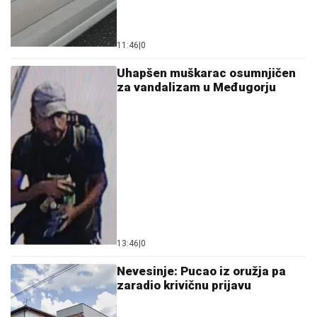
11:46
|
0
Uhapšen muškarac osumnjičen
za vandalizam u Međugorju
13:46
|
0
Nevesinje: Pucao iz oružja pa
zaradio krivičnu prijavu