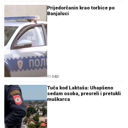
Prijedorčanin krao torbice po
Banjaluci
11:54
|
0
Tuča kod Laktaša: Uhapšeno
sedam osoba, presreli i pretukli
muškarca