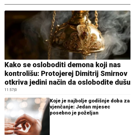
Kako se osloboditi demona koji nas
kontrolišu: Protojerej Dimitrij Smirnov
otkriva jedini način da oslobodite dušu
11:57
|
0
Koje je najbolje godišnje doba za
vjenčanje: Jedan mjesec
posebno je poželjan