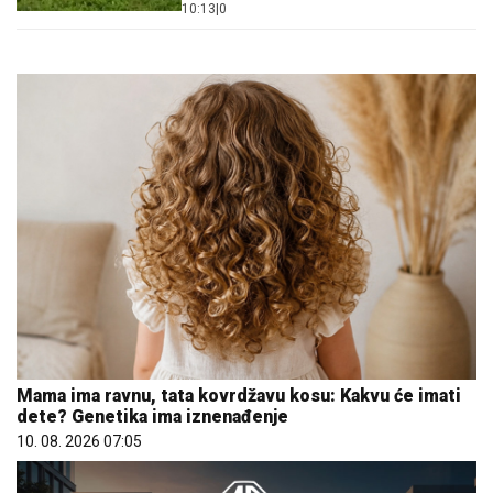
10:13
|
0
Mama ima ravnu, tata kovrdžavu kosu: Kakvu će imati
dete? Genetika ima iznenađenje
10. 08. 2026 07:05