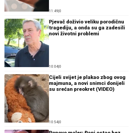
11:49
|
0
Pjevač doživio veliku porodičnu
tragediju, a onda su ga zadesili
novi životni problemi
10:04
|
0
Cijeli svijet je plakao zbog ovog
majmuna, a novi snimci donijeli
su srećan preokret (VIDEO)
10:54
|
0
Ponovo maler: Đani ostao bez