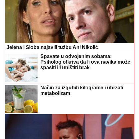
Jelena i Sloba najavili tužbu Ani Nikolić
Spavate u odvojenim sobama:
Psiholog otkriva da li ova navika može
spasiti ili uništiti brak
Način za izgubiti kilograme i ubrzati
metabolizam