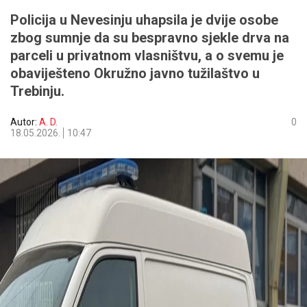
Policija u Nevesinju uhapsila je dvije osobe
zbog sumnje da su bespravno sjekle drva na
parceli u privatnom vlasništvu, a o svemu je
obaviješteno Okružno javno tužilaštvo u
Trebinju.
Autor:
A. D.
0
18.05.2026.
10:47