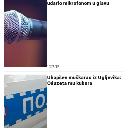
udario mikrofonom u glavu
12:37
|
0
Uhapšen muškarac iz Ugljevika:
Oduzeta mu kubura