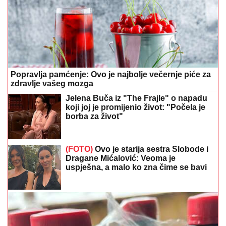
Popravlja pamćenje: Ovo je najbolje večernje piće za
zdravlje vašeg mozga
Jelena Buča iz "The Frajle" o napadu
koji joj je promijenio život: "Počela je
borba za život"
(FOTO)
Ovo je starija sestra Slobode i
Dragane Mićalović: Veoma je
uspješna, a malo ko zna čime se bavi