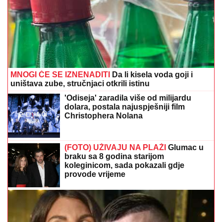
MNOGI ĆE SE IZNENADITI
Da li kisela voda goji i
uništava zube, stručnjaci otkrili istinu
'Odiseja' zaradila više od milijardu
dolara, postala najuspješniji film
Christophera Nolana
(FOTO) UŽIVAJU NA PLAŽI
Glumac u
braku sa 8 godina starijom
koleginicom, sada pokazali gdje
provode vrijeme