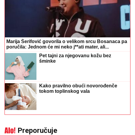
Marija Šerifović govorila o velikom srcu Bosanaca pa
poručila: Jednom će mi neko j**ati mater, ali...
Pet tajni za njegovanu kožu bez
šminke
Kako pravilno obući novorođenče
tokom toplinskog vala
Preporučuje