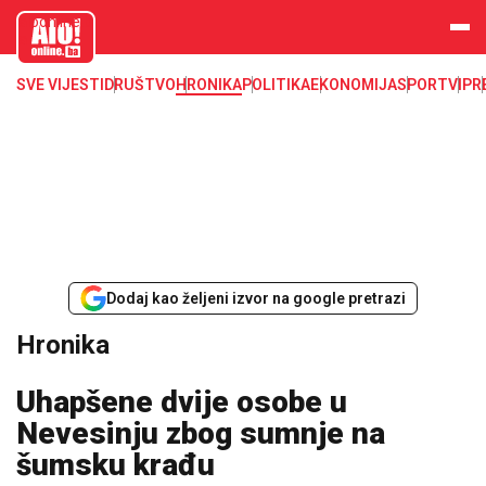
aloonline.b
a
SVE VIJESTI
DRUŠTVO
HRONIKA
POLITIKA
EKONOMIJA
SPORT
VIP
R
Dodaj kao željeni izvor na google pretrazi
Hronika
Uhapšene dvije osobe u
Nevesinju zbog sumnje na
šumsku krađu