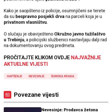
Kako je saopšteno iz policije, osumnjičeni se terete
da su
bespravno posjekli drva
na parceli koja je u
privatnom vlasništvu
.
O slučaju je obaviješteno
Okružno javno tužilaštvo
u Trebinju
, a policijski službenici nastavljaju dalji rad
na dokumentovanju ovog predmeta.
PROČITAJTE KLIKOM OVDJE
NAJVAŽNIJE
AKTUELNE VIJESTI
HAPŠENJE
NEVESINJE
ŠUMSKA KRAĐA
Povezane vijesti
Nevesinje: Prodavca žetona