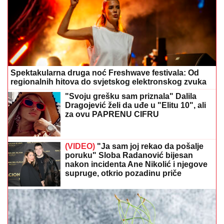
Spektakularna druga noć Freshwave festivala: Od
regionalnih hitova do svjetskog elektronskog zvuka
"Svoju grešku sam priznala" Dalila
Dragojević želi da uđe u "Elitu 10", ali
za ovu PAPRENU CIFRU
(VIDEO)
"Ja sam joj rekao da pošalje
poruku" Sloba Radanović bijesan
nakon incidenta Ane Nikolić i njegove
supruge, otkrio pozadinu priče