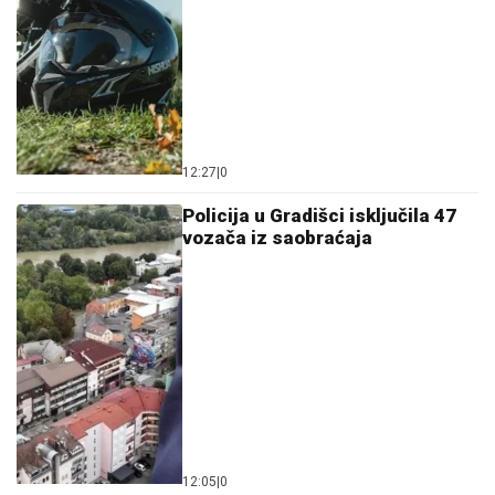
12:27
|
0
Policija u Gradišci isključila 47
vozača iz saobraćaja
12:05
|
0