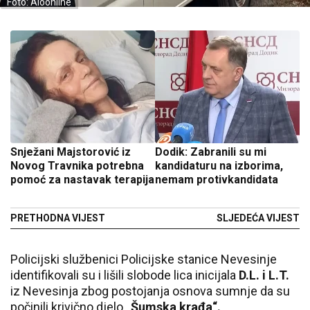
Foto: Aloonline
Snježani Majstorović iz
Dodik: Zabranili su mi
Novog Travnika potrebna
kandidaturu na izborima,
pomoć za nastavak terapija
nemam protivkandidata
PRETHODNA VIJEST
SLJEDEĆA VIJEST
Policijski službenici Policijske stanice Nevesinje
identifikovali su i lišili slobode lica inicijala
D.L. i L.T.
iz Nevesinja zbog postojanja osnova sumnje da su
počinili krivično djelo
„Šumska krađa“.