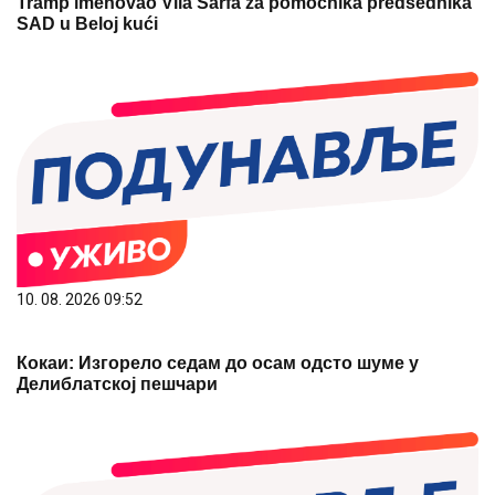
Tramp imenovao Vila Sarfa za pomoćnika predsednika
SAD u Beloj kući
10. 08. 2026 09:52
Кокаи: Изгорело седам до осам одсто шуме у
Делиблатској пешчари