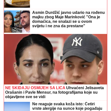
Asmin Durdžić javno udario na rođenu
majku zbog Maje Marinković "Ona je
domaćica, ne snalazi se u ovom
svijetu i ne zna da prestane"
NE SKIDAJU OSMIJEH SA LICA
Uhvaćeni Jelisaveta
Orašanin i Pavle Mensur, na fotografijama koje su
objavljene sve se vidi
Ne reaguje svaka koža isto: Četiri
vrste alergije na sunce koje pogađaju