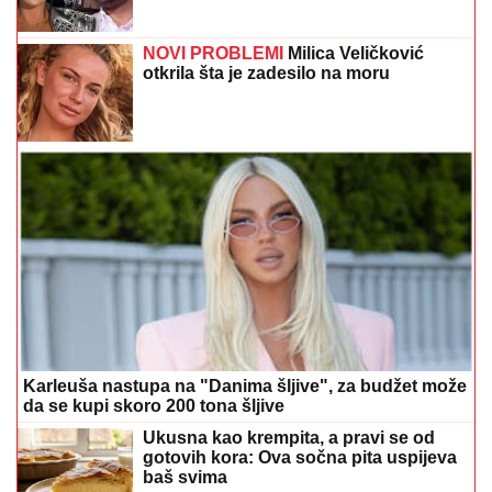
NOVI PROBLEMI
Milica Veličković
otkrila šta je zadesilo na moru
Karleuša nastupa na "Danima šljive", za budžet može
da se kupi skoro 200 tona šljive
Ukusna kao krempita, a pravi se od
gotovih kora: Ova sočna pita uspijeva
baš svima