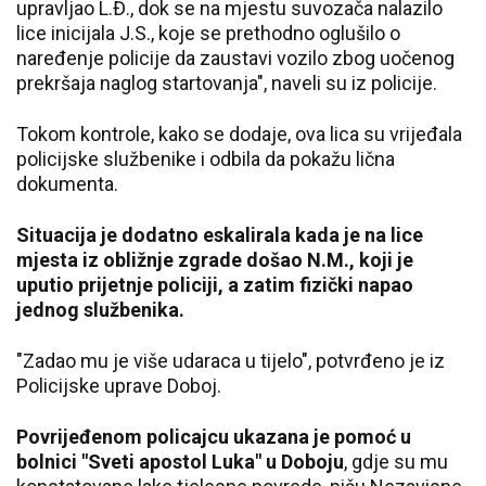
upravljao L.Đ., dok se na mjestu suvozača nalazilo
lice inicijala J.S., koje se prethodno oglušilo o
naređenje policije da zaustavi vozilo zbog uočenog
prekršaja naglog startovanja", naveli su iz policije.
Tokom kontrole, kako se dodaje, ova lica su vrijeđala
policijske službenike i odbila da pokažu lična
dokumenta.
Situacija je dodatno eskalirala kada je na lice
mjesta iz obližnje zgrade došao N.M., koji je
uputio prijetnje policiji, a zatim fizički napao
jednog službenika.
"Zadao mu je više udaraca u tijelo", potvrđeno je iz
Policijske uprave Doboj.
Povrijeđenom policajcu ukazana je pomoć u
bolnici "Sveti apostol Luka" u Doboju
, gdje su mu