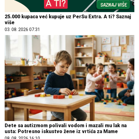
25.000 kupaca već kupuje uz PerSu Extra. A ti? Saznaj
više
03. 08. 2026 07:31
Dete sa autizmom polivali vodom i mazali mu lak na
usta: Potresno iskustvo žene iz vrtića za Mame
08. 08. 2026 16:10