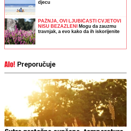
djecu
PAŽNJA, OVI LJUBIČASTI CVJETOVI
NISU BEZAZLENI
Mogu da zauzmu
travnjak, a evo kako da ih iskorijenite
Preporučuje