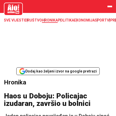
aloonline.b
a
SVE VIJESTI
DRUŠTVO
HRONIKA
POLITIKA
EKONOMIJA
SPORT
VIP
R
Dodaj kao željeni izvor na google pretrazi
Hronika
Haos u Doboju: Policajac
izudaran, završio u bolnici