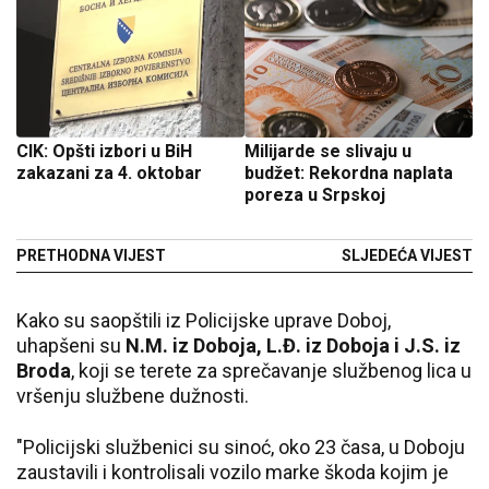
CIK: Opšti izbori u BiH
Milijarde se slivaju u
zakazani za 4. oktobar
budžet: Rekordna naplata
poreza u Srpskoj
PRETHODNA VIJEST
SLJEDEĆA VIJEST
Kako su saopštili iz Policijske uprave Doboj,
uhapšeni su
N.M. iz Doboja, L.Đ. iz Doboja i J.S. iz
Broda
, koji se terete za sprečavanje službenog lica u
vršenju službene dužnosti.
"Policijski službenici su sinoć, oko 23 časa, u Doboju
zaustavili i kontrolisali vozilo marke škoda kojim je