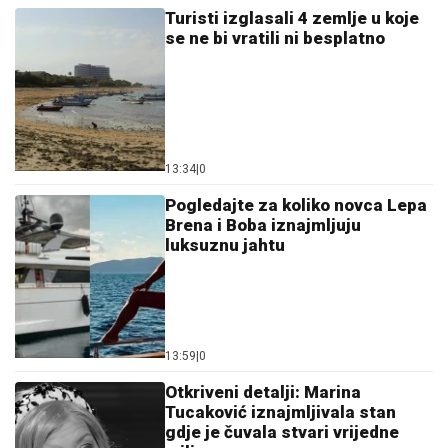
Turisti izglasali 4 zemlje u koje
se ne bi vratili ni besplatno
13:34
|
0
Pogledajte za koliko novca Lepa
Brena i Boba iznajmljuju
luksuznu jahtu
13:59
|
0
Otkriveni detalji: Marina
Tucaković iznajmljivala stan
gdje je čuvala stvari vrijedne