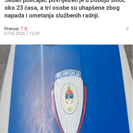
Jedan policajac povrijeđen je u Doboju sinoć
oko 23 časa, a tri osobe su uhapšene zbog
napada i ometanja službenih radnji.
Prenosi:
T. B.
0
07.05.2026.
12:29