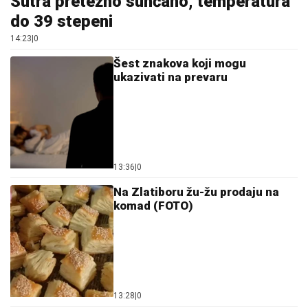
Sutra pretežno sunčano, temperatura
do 39 stepeni
14:23
|
0
Šest znakova koji mogu
ukazivati na prevaru
13:36
|
0
Na Zlatiboru žu-žu prodaju na
komad (FOTO)
13:28
|
0