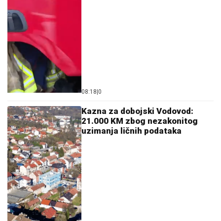
08:18
|
0
Kazna za dobojski Vodovod:
21.000 KM zbog nezakonitog
uzimanja ličnih podataka