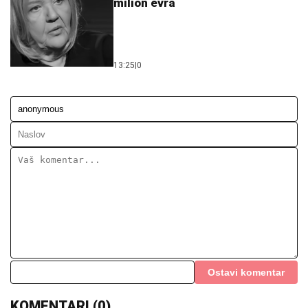
milion evra
13:25
|
0
Ostavi komentar
KOMENTARI (0)