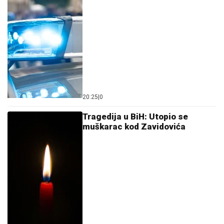
20:25
|
0
Tragedija u BiH: Utopio se
muškarac kod Zavidovića