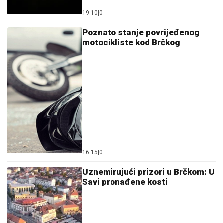
19:10
|
0
Poznato stanje povrijeđenog
motocikliste kod Brčkog
16:15
|
0
Uznemirujući prizori u Brčkom: U
Savi pronađene kosti