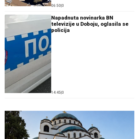
06:50
|
0
Napadnuta novinarka BN
televizije u Doboju, oglasila se
policija
14:45
|
0