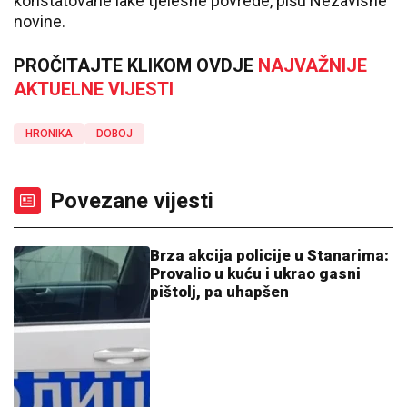
konstatovane lake tjelesne povrede, pišu Nezavisne
novine.
PROČITAJTE KLIKOM OVDJE
NAJVAŽNIJE
AKTUELNE VIJESTI
HRONIKA
DOBOJ
Povezane vijesti
Brza akcija policije u Stanarima:
Provalio u kuću i ukrao gasni
pištolj, pa uhapšen