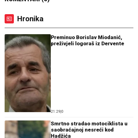
Hronika
Preminuo Borislav Miodanić,
preživjeli logoraš iz Dervente
21:29
|
0
Smrtno stradao motociklista u
saobraćajnoj nesreći kod
Hadžića