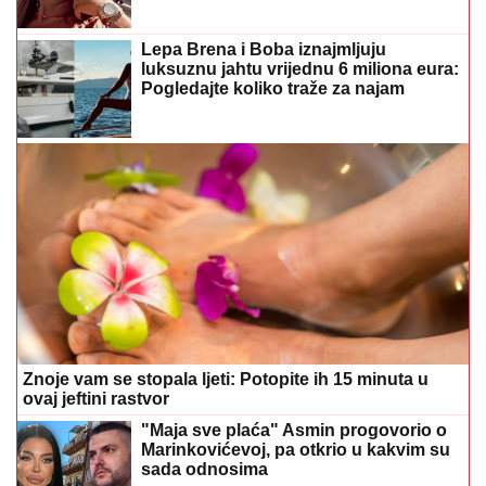
Lepa Brena i Boba iznajmljuju
luksuznu jahtu vrijednu 6 miliona eura:
Pogledajte koliko traže za najam
Znoje vam se stopala ljeti: Potopite ih 15 minuta u
ovaj jeftini rastvor
"Maja sve plaća" Asmin progovorio o
Marinkovićevoj, pa otkrio u kakvim su
sada odnosima