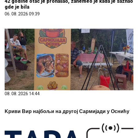
42 godine otac je pronašao, zanemeo je kada je saznao
gde je bila
06. 08. 2026 09:39
08. 08. 2026 14:44
Kриви Вир најбољи на другој Сармијади у Оснићу