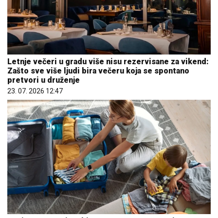
Letnje večeri u gradu više nisu rezervisane za vikend:
Zašto sve više ljudi bira večeru koja se spontano
pretvori u druženje
23. 07. 2026 12:47