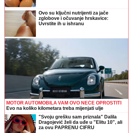
Ovo su ključni nutrijenti za jače
zglobove i očuvanje hrskavice:
Uvrstite ih u ishranu
MOTOR AUTOMOBILA VAM OVO NEĆE OPROSTITI
Evo na koliko kilometara treba mijenjati ulje
"Svoju grešku sam priznala" Dalila
Dragojević želi da uđe u "Elitu 10", ali
za ovu PAPRENU CIFRU