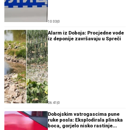
10:03
|
0
Alarm iz Doboja: Procjedne vode
iz deponije završavaju u Spreči
06:41
|
0
Dobojskim vatrogascima pune
ruke posla: Eksplodirala plinska
boca, gorjelo nisko rastinje...