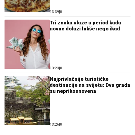
Tri znaka ulaze u period kada
novac dolazi lakše nego ikad
13:23
|
0
Najprivlačnije turističke
destinacije na svijetu: Dva grada
su neprikosnovena
13:26
|
0