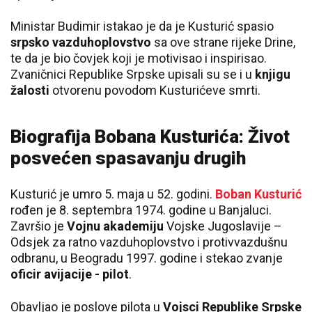
Ministar Budimir istakao je da je Kusturić spasio
srpsko vazduhoplovstvo
sa ove strane rijeke Drine,
te da je bio čovjek koji je motivisao i inspirisao.
Zvaničnici Republike Srpske upisali su se i u
knjigu
žalosti
otvorenu povodom Kusturićeve smrti.
Biografija Bobana Kusturića: Život
posvećen spasavanju drugih
Kusturić je umro 5. maja u 52. godini.
Boban Kusturić
rođen je 8. septembra 1974. godine u Banjaluci.
Završio je
Vojnu akademiju
Vojske Jugoslavije –
Odsjek za ratno vazduhoplovstvo i protivvazdušnu
odbranu, u Beogradu 1997. godine i stekao zvanje
oficir avijacije - pilot
.
Obavljao je poslove pilota u
Vojsci Republike Srpske