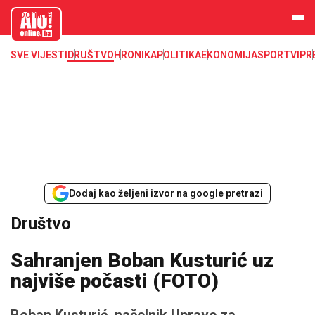
aloonline.b
a
SVE VIJESTI
DRUŠTVO
HRONIKA
POLITIKA
EKONOMIJA
SPORT
VIP
R
Dodaj kao željeni izvor na google pretrazi
Društvo
Sahranjen Boban Kusturić uz
najviše počasti (FOTO)