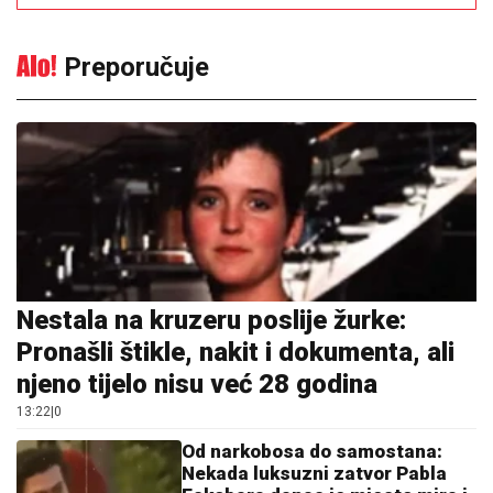
Preporučuje
Nestala na kruzeru poslije žurke:
Pronašli štikle, nakit i dokumenta, ali
njeno tijelo nisu već 28 godina
13:22
|
0
Od narkobosa do samostana:
Nekada luksuzni zatvor Pabla
Eskobara danas je mjesto mira i
molitve