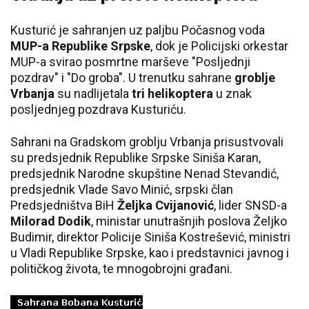
Kusturić je sahranjen uz paljbu Počasnog voda
MUP-a Republike Srpske
, dok je Policijski orkestar
MUP-a svirao posmrtne marševe "Posljednji
pozdrav" i "Do groba". U trenutku sahrane
groblje
Vrbanja
su nadlijetala
tri helikoptera
u znak
posljednjeg pozdrava Kusturiću.
Sahrani na Gradskom groblju Vrbanja prisustvovali
su predsjednik Republike Srpske Siniša Karan,
predsjednik Narodne skupštine Nenad Stevandić,
predsjednik Vlade Savo Minić, srpski član
Predsjedništva BiH
Željka Cvijanović
, lider SNSD-a
Milorad Dodik
, ministar unutrašnjih poslova Željko
Budimir, direktor Policije Siniša Kostrešević, ministri
u Vladi Republike Srpske, kao i predstavnici javnog i
političkog života, te mnogobrojni građani.