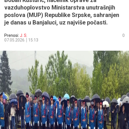
Boban Kusturić, načelnik Uprave za
vazduhoplovstvo Ministarstva unutrašnjih
poslova (MUP) Republike Srpske, sahranjen
je danas u Banjaluci, uz najviše počasti.
Prenosi:
J. S.
0
07.05.2026.
15:13