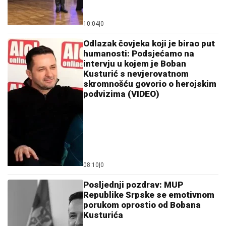
10:04
|
0
Odlazak čovjeka koji je birao put
humanosti: Podsjećamo na
intervju u kojem je Boban
Kusturić s nevjerovatnom
skromnošću govorio o herojskim
podvizima (VIDEO)
08:10
|
0
Posljednji pozdrav: MUP
Republike Srpske se emotivnom
porukom oprostio od Bobana
Kusturića