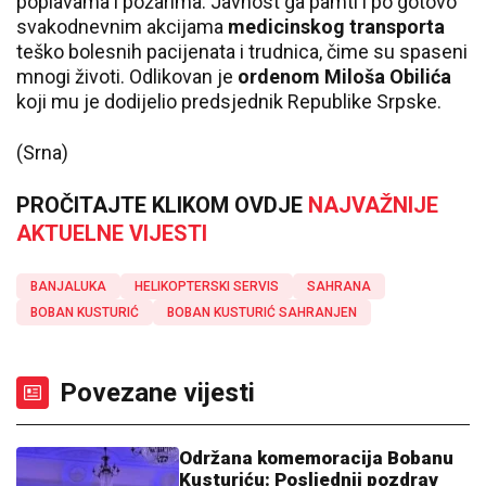
poplavama i požarima. Javnost ga pamti i po gotovo
svakodnevnim akcijama
medicinskog transporta
teško bolesnih pacijenata i trudnica, čime su spaseni
mnogi životi. Odlikovan je
ordenom Miloša Obilića
koji mu je dodijelio predsjednik Republike Srpske.
(Srna)
PROČITAJTE KLIKOM OVDJE
NAJVAŽNIJE
AKTUELNE VIJESTI
BANJALUKA
HELIKOPTERSKI SERVIS
SAHRANA
BOBAN KUSTURIĆ
BOBAN KUSTURIĆ SAHRANJEN
Povezane vijesti
Održana komemoracija Bobanu
Kusturiću: Posljednji pozdrav