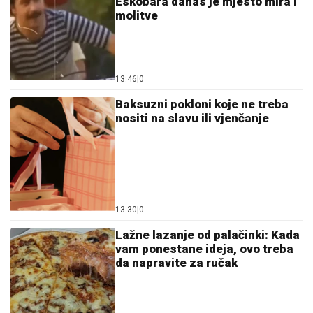
13:46
|
0
Baksuzni pokloni koje ne treba
nositi na slavu ili vjenčanje
13:30
|
0
Lažne lazanje od palačinki: Kada
vam ponestane ideja, ovo treba
da napravite za ručak
13:39
|
0