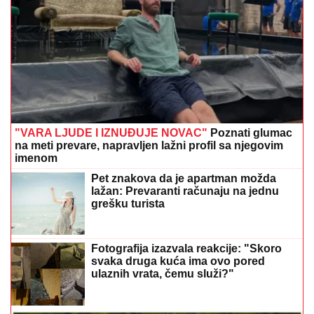
"VARA LJUDE I IZNUĐUJE NOVAC"
Poznati glumac
na meti prevare, napravljen lažni profil sa njegovim
imenom
Pet znakova da je apartman možda
lažan: Prevaranti računaju na jednu
grešku turista
Fotografija izazvala reakcije: "Skoro
svaka druga kuća ima ovo pored
ulaznih vrata, čemu služi?"