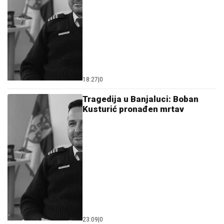
18:27
|
0
Tragedija u Banjaluci: Boban
Kusturić pronađen mrtav
23:09
|
0