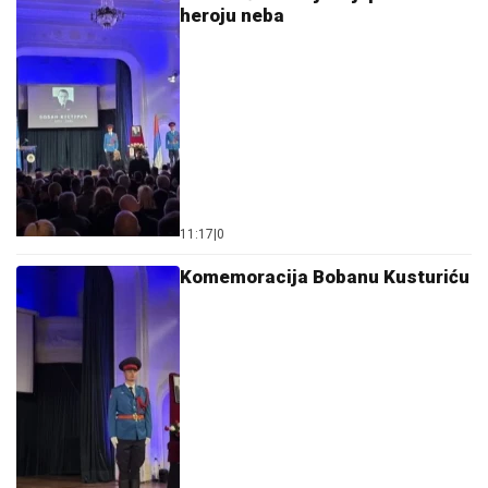
heroju neba
11:17
|
0
Komemoracija Bobanu Kusturiću