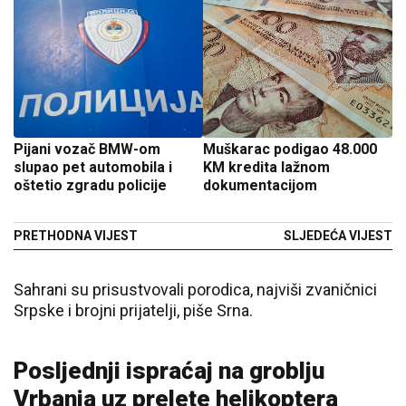
Pijani vozač BMW-om
Muškarac podigao 48.000
slupao pet automobila i
KM kredita lažnom
oštetio zgradu policije
dokumentacijom
PRETHODNA VIJEST
SLJEDEĆA VIJEST
Sahrani su prisustvovali porodica, najviši zvaničnici
Srpske i brojni prijatelji, piše Srna.
Posljednji ispraćaj na groblju
Vrbanja uz prelete helikoptera