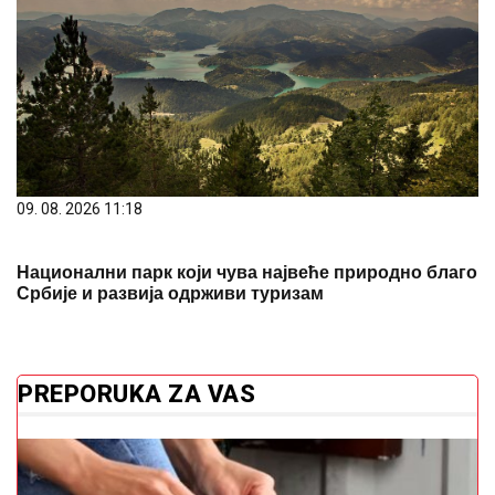
09. 08. 2026 11:18
Национални парк који чува највеће природно благо
Србије и развија одрживи туризам
PREPORUKA ZA VAS