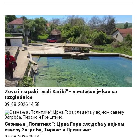
Zovu ih srpski "mali Karibi" - mestašce je kao sa
razglednice
09. 08. 2026 14:58
Сазнања „Политике”: Црна Гора следећа у војном
савезу Загреба, Тиране и Приштине
07. 08. 2026 09:14