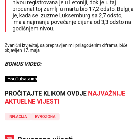
nivou registrovana je u Letoniji, dok je u taj
procenat toj zemlji u martu bio 17,2 odsto. Belgija
je, kada se izuzme Luksemburg sa 2,7 odsto,
imala najmanje povećanje cijena od 3,3 odsto na
godišnjem nivou.
Zvanični izvještaj, sa prepravljenim i prilagođenim ciframa, biće
objavljen 17. maja.
BONUS VIDEO:
PROČITAJTE KLIKOM OVDJE
NAJVAŽNIJE
AKTUELNE VIJESTI
INFLACIJA
EVROZONA