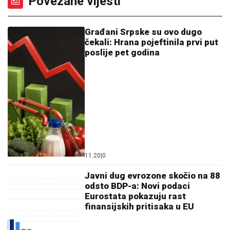
Povezane vijesti
Građani Srpske su ovo dugo
čekali: Hrana pojeftinila prvi put
poslije pet godina
11:20
|
0
Javni dug evrozone skočio na 88
odsto BDP-a: Novi podaci
Eurostata pokazuju rast
finansijskih pritisaka u EU