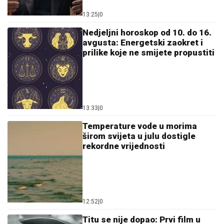
13:25
|
0
Nedjeljni horoskop od 10. do 16.
avgusta: Energetski zaokret i
prilike koje ne smijete propustiti
13:33
|
0
Temperature vode u morima
širom svijeta u julu dostigle
rekordne vrijednosti
12:52
|
0
Titu se nije dopao: Prvi film u