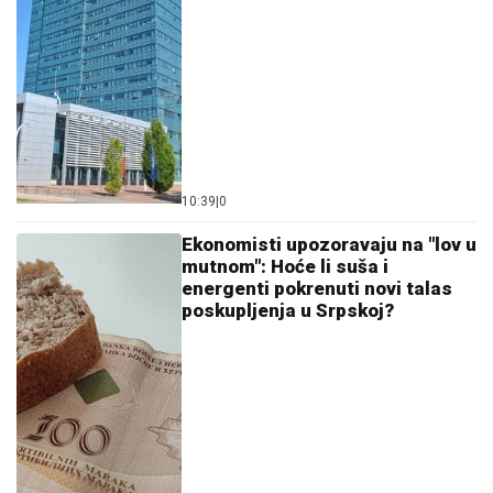
10:39
|
0
Ekonomisti upozoravaju na "lov u
mutnom": Hoće li suša i
energenti pokrenuti novi talas
poskupljenja u Srpskoj?