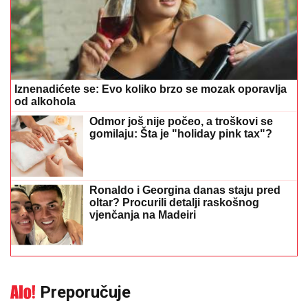
Iznenadićete se: Evo koliko brzo se mozak oporavlja
od alkohola
Odmor još nije počeo, a troškovi se
gomilaju: Šta je "holiday pink tax"?
Ronaldo i Georgina danas staju pred
oltar? Procurili detalji raskošnog
vjenčanja na Madeiri
Preporučuje