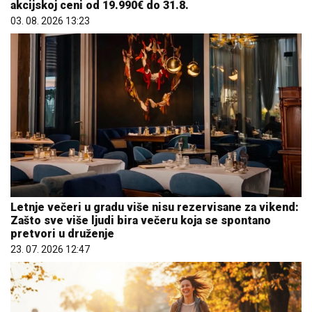
akcijskoj ceni od 19.990€ do 31.8.
03. 08. 2026 13:23
Letnje večeri u gradu više nisu rezervisane za vikend:
Zašto sve više ljudi bira večeru koja se spontano
pretvori u druženje
23. 07. 2026 12:47