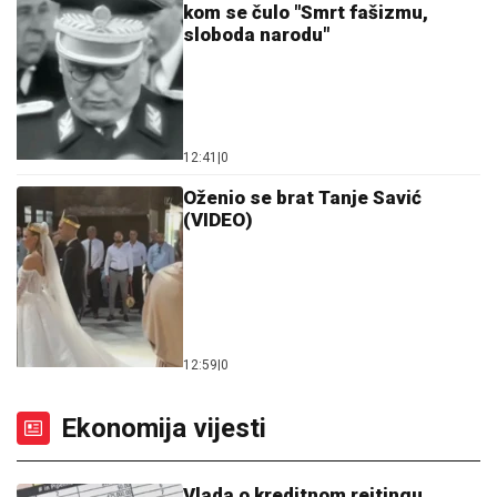
kom se čulo "Smrt fašizmu,
sloboda narodu"
12:41
|
0
Oženio se brat Tanje Savić
(VIDEO)
12:59
|
0
Ekonomija vijesti
Vlada o kreditnom rejtingu