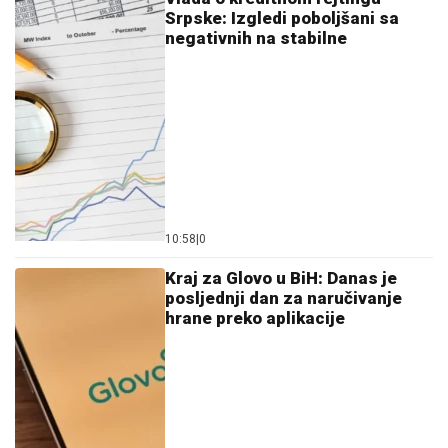
Srpske: Izgledi poboljšani sa
negativnih na stabilne
10:58
|
0
Kraj za Glovo u BiH: Danas je
posljednji dan za naručivanje
hrane preko aplikacije