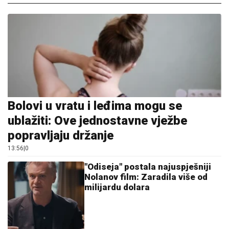
Bolovi u vratu i leđima mogu se
ublažiti: Ove jednostavne vježbe
popravljaju držanje
13:56
|
0
"Odiseja" postala najuspješniji
Nolanov film: Zaradila više od
milijardu dolara