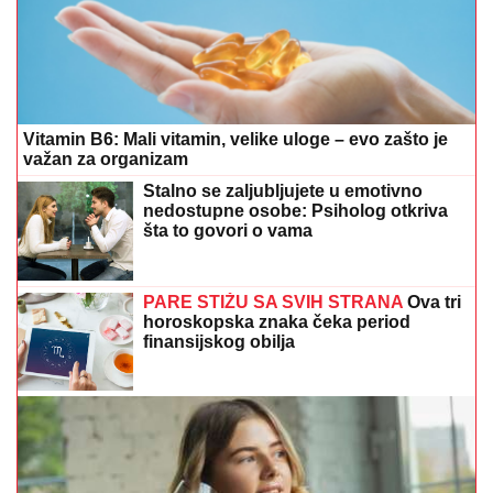
Vitamin B6: Mali vitamin, velike uloge – evo zašto je
važan za organizam
Stalno se zaljubljujete u emotivno
nedostupne osobe: Psiholog otkriva
šta to govori o vama
PARE STIŽU SA SVIH STRANA
Ova tri
horoskopska znaka čeka period
finansijskog obilja