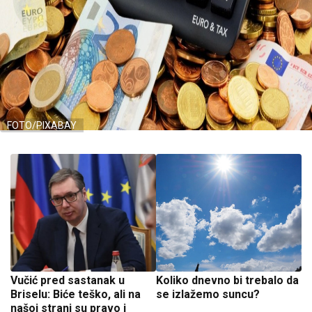
FOTO/PIXABAY
Vučić pred sastanak u
Koliko dnevno bi trebalo da
Briselu: Biće teško, ali na
se izlažemo suncu?
našoj strani su pravo i