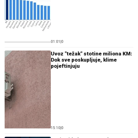
01:01
|
0
Uvoz "težak" stotine miliona KM:
Dok sve poskupljuje, klime
pojeftinjuju
15:10
|
0