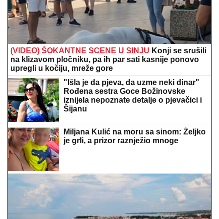
(VIDEO) ŠOKANTNE SCENE U SINJU
Konji se srušili
na klizavom pločniku, pa ih par sati kasnije ponovo
upregli u kočiju, mreže gore
"Išla je da pjeva, da uzme neki dinar"
Rođena sestra Goce Božinovske
iznijela nepoznate detalje o pjevačici i
Šijanu
Miljana Kulić na moru sa sinom: Željko
je grli, a prizor raznježio mnoge