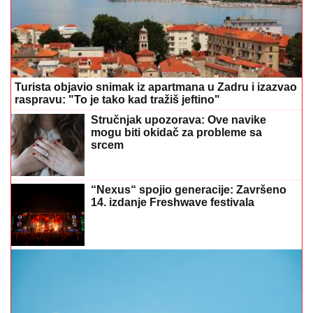
Turista objavio snimak iz apartmana u Zadru i izazvao
raspravu: "To je tako kad tražiš jeftino"
Stručnjak upozorava: Ove navike
mogu biti okidač za probleme sa
srcem
“Nexus“ spojio generacije: Završeno
14. izdanje Freshwave festivala