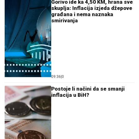
Gorivo ide ka 4,50 KM, hrana sve
skuplja: Inflacija izjeda džepove
građana i nema naznaka
smirivanja
09:36
|
0
Postoje li načini da se smanji
inflacija u BiH?