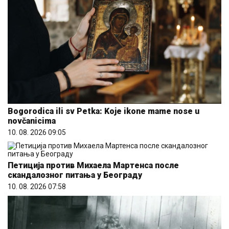
Bogorodica ili sv Petka: Koje ikone mame nose u
novčanicima
10. 08. 2026 09:05
Петиција против Михаела Мартенса после
скандалозног питања у Београду
10. 08. 2026 07:58