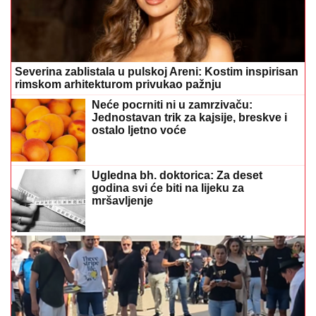
Severina zablistala u pulskoj Areni: Kostim inspirisan
rimskom arhitekturom privukao pažnju
Neće pocrniti ni u zamrzivaču:
Jednostavan trik za kajsije, breskve i
ostalo ljetno voće
Ugledna bh. doktorica: Za deset
godina svi će biti na lijeku za
mršavljenje