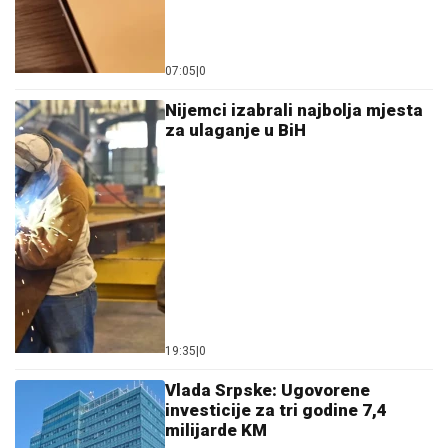
07:05
|
0
Nijemci izabrali najbolja mjesta
za ulaganje u BiH
19:35
|
0
Vlada Srpske: Ugovorene
investicije za tri godine 7,4
milijarde KM