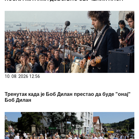
10. 08. 2026 12:56
Тренутак када је Боб Дилан престао да буде "онај"
Боб Дилан