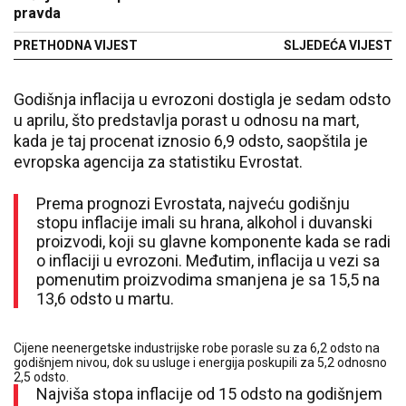
pravda
PRETHODNA VIJEST
SLJEDEĆA VIJEST
Godišnja inflacija u evrozoni dostigla je sedam odsto
u aprilu, što predstavlja porast u odnosu na mart,
kada je taj procenat iznosio 6,9 odsto, saopštila je
evropska agencija za statistiku Evrostat.
Prema prognozi Evrostata, najveću godišnju
stopu inflacije imali su hrana, alkohol i duvanski
proizvodi, koji su glavne komponente kada se radi
o inflaciji u evrozoni. Međutim, inflacija u vezi sa
pomenutim proizvodima smanjena je sa 15,5 na
13,6 odsto u martu.
Cijene neenergetske industrijske robe porasle su za 6,2 odsto na
godišnjem nivou, dok su usluge i energija poskupili za 5,2 odnosno
2,5 odsto.
Najviša stopa inflacije od 15 odsto na godišnjem