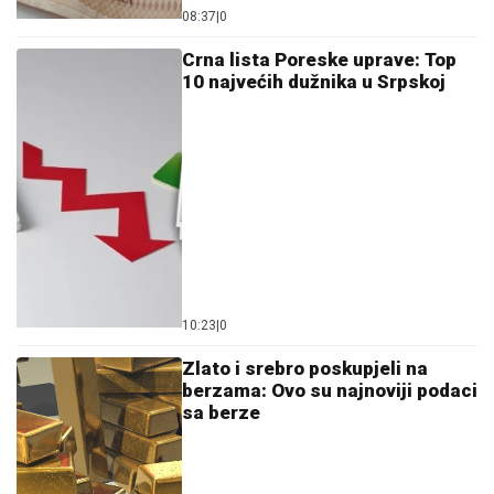
08:37
|
0
Crna lista Poreske uprave: Top
10 najvećih dužnika u Srpskoj
10:23
|
0
Zlato i srebro poskupjeli na
berzama: Ovo su najnoviji podaci
sa berze