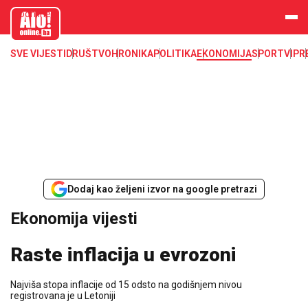
aloonline.b
a
SVE VIJESTI
DRUŠTVO
HRONIKA
POLITIKA
EKONOMIJA
SPORT
VIP
R
Dodaj kao željeni izvor na google pretrazi
Ekonomija vijesti
Raste inflacija u evrozoni
Najviša stopa inflacije od 15 odsto na godišnjem nivou
registrovana je u Letoniji