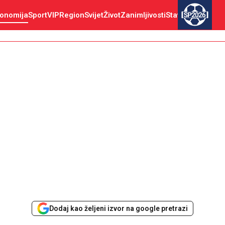
onomija
Sport
VIP
Region
Svijet
Život
Zanimljivosti
Stav
SP2026
Dodaj kao željeni izvor na google pretrazi