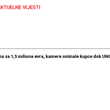
KTUELNE VIJESTI
28 °C
Pale
ena sa 1,5 miliona evra, kamere snimale kupce dok U