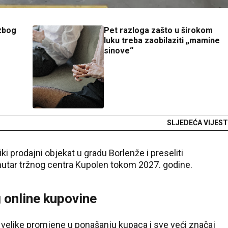
 zbog
Pet razloga zašto u širokom
luku treba zaobilaziti „mamine
sinove“
SLJEDEĆA VIJEST
iki prodajni objekat u gradu Borlenže i preseliti
nutar tržnog centra Kupolen tokom 2027. godine.
g online kupovine
velike promjene u ponašanju kupaca i sve veći značaj