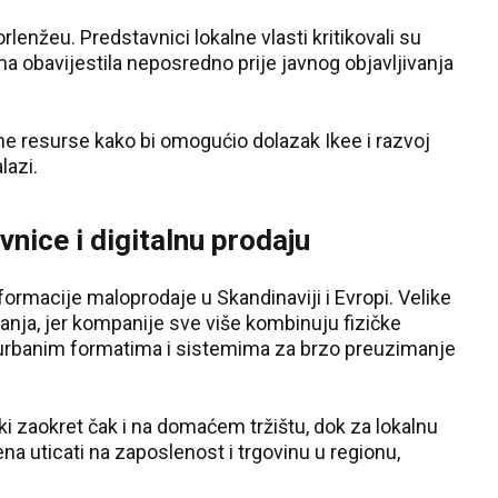
orlenžeu. Predstavnici lokalne vlasti kritikovali su
ima obavijestila neposredno prije javnog objavljivanja
ne resurse kako bi omogućio dolazak Ikee i razvoj
lazi.
nice i digitalnu prodaju
formacije maloprodaje u Skandinaviji i Evropi. Velike
anja, jer kompanije sve više kombinuju fizičke
urbanim formatima i sistemima za brzo preuzimanje
ki zaokret čak i na domaćem tržištu, dok za lokalnu
na uticati na zaposlenost i trgovinu u regionu,