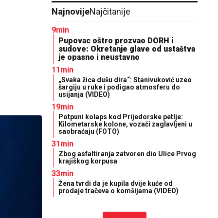
Najnovije
Najčitanije
9min
Pupovac oštro prozvao DORH i
sudove: Okretanje glave od ustaštva
je opasno i neustavno
11min
„Svaka žica dušu dira“: Stanivuković uzeo
šargiju u ruke i podigao atmosferu do
usijanja (VIDEO)
19min
Potpuni kolaps kod Prijedorske petlje:
Kilometarske kolone, vozači zaglavljeni u
saobraćaju (FOTO)
31min
Zbog asfaltiranja zatvoren dio Ulice Prvog
krajiškog korpusa
33min
Žena tvrdi da je kupila dvije kuće od
prodaje tračeva o komšijama (VIDEO)