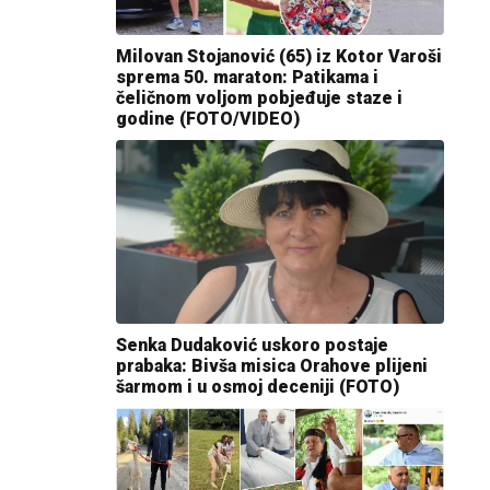
Milovan Stojanović (65) iz Kotor Varoši
sprema 50. maraton: Patikama i
čeličnom voljom pobjeđuje staze i
godine (FOTO/VIDEO)
Senka Dudaković uskoro postaje
prabaka: Bivša misica Orahove plijeni
šarmom i u osmoj deceniji (FOTO)