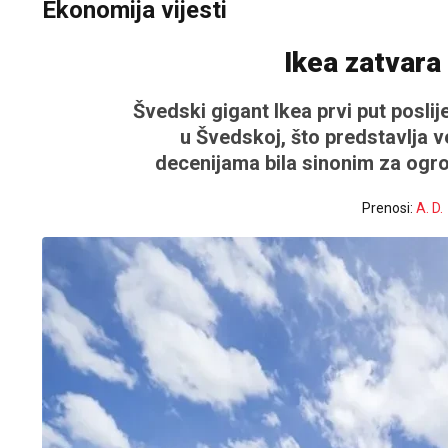
Ekonomija vijesti
Ikea zatvara
Švedski gigant Ikea prvi put poslij
u Švedskoj, što predstavlja v
decenijama bila sinonim za ogr
Prenosi:
A. D.