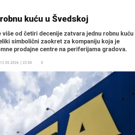
 robnu kuću u Švedskoj
e više od četiri decenije zatvara jednu robnu kuću
eliki simbolični zaokret za kompaniju koja je
omne prodajne centre na periferijama gradova.
12.05.2026.
22:00
0