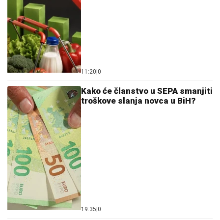
11:20
|
0
Kako će članstvo u SEPA smanjiti
troškove slanja novca u BiH?
19:35
|
0