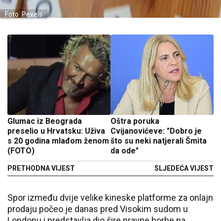
Foto: Pexels
Glumac iz Beograda
Oštra poruka
preselio u Hrvatsku: Uživa
Cvijanovićeve: "Dobro je
s 20 godina mlađom ženom
što su neki natjerali Šmita
(FOTO)
da ode"
PRETHODNA VIJEST
SLJEDEĆA VIJEST
Spor između dvije velike kineske platforme za onlajn
prodaju počeo je danas pred Visokim sudom u
Londonu i predstavlja dio šire pravne borbe na