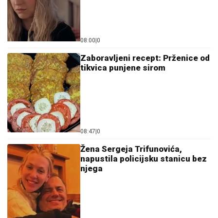
08:00
|
0
Zaboravljeni recept: Prženice od
tikvica punjene sirom
08:47
|
0
Žena Sergeja Trifunovića,
napustila policijsku stanicu bez
njega