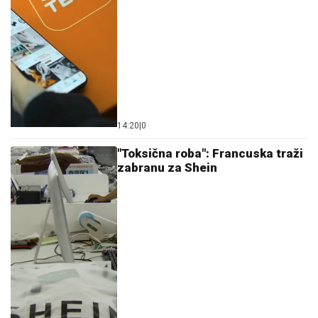
14:20
|
0
"Toksična roba": Francuska traži
zabranu za Shein