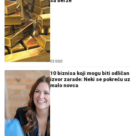
sa berze
03:00
|
0
10 biznisa koji mogu biti odličan
izvor zarade: Neki se pokreću uz
malo novca