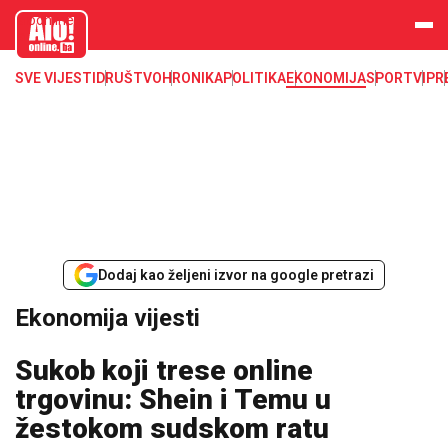
aloonline.b
a
SVE VIJESTI
DRUŠTVO
HRONIKA
POLITIKA
EKONOMIJA
SPORT
VIP
R
Dodaj kao željeni izvor na google pretrazi
Ekonomija vijesti
Sukob koji trese online
trgovinu: Shein i Temu u
žestokom sudskom ratu