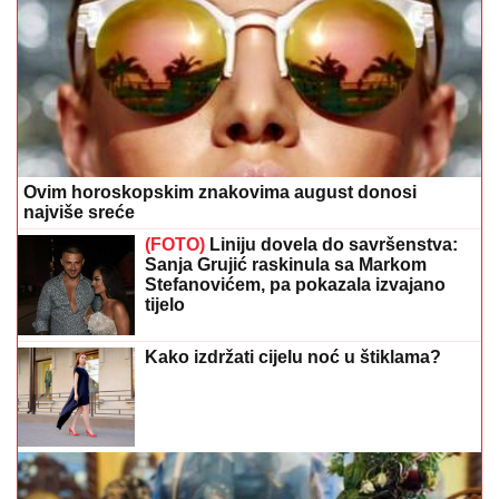
Ovim horoskopskim znakovima august donosi
najviše sreće
(FOTO)
Liniju dovela do savršenstva:
Sanja Grujić raskinula sa Markom
Stefanovićem, pa pokazala izvajano
tijelo
Kako izdržati cijelu noć u štiklama?