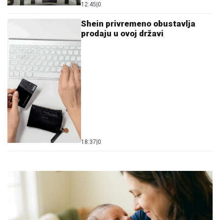
12:45
|
0
Shein privremeno obustavlja
prodaju u ovoj državi
18:37
|
0