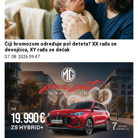
Čiji hromozom određuje pol deteta? XX rađa se
devojčica, XY rađa se dečak
07. 08. 2026 09:47