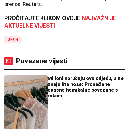
prenosi Reuters.
PROČITAJTE KLIKOM OVDJE
NAJVAŽNIJE
AKTUELNE VIJESTI
SHEIN
Povezane vijesti
Milioni naručuju ovu odjeću, a ne
znaju šta nose: Pronađene
opasne hemikalije povezane s
rakom