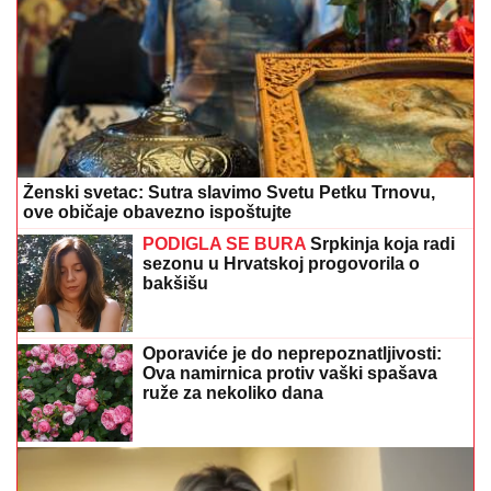
Ženski svetac: Sutra slavimo Svetu Petku Trnovu,
ove običaje obavezno ispoštujte
PODIGLA SE BURA
Srpkinja koja radi
sezonu u Hrvatskoj progovorila o
bakšišu
Oporaviće je do neprepoznatljivosti:
Ova namirnica protiv vaški spašava
ruže za nekoliko dana