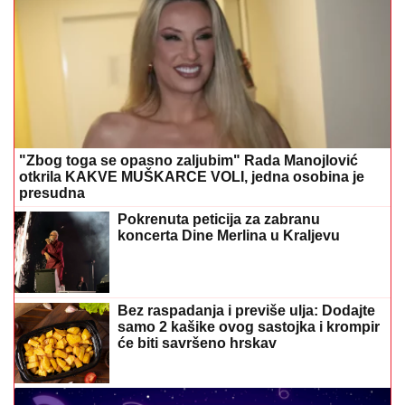
"Zbog toga se opasno zaljubim" Rada Manojlović
otkrila KAKVE MUŠKARCE VOLI, jedna osobina je
presudna
Pokrenuta peticija za zabranu
koncerta Dine Merlina u Kraljevu
Bez raspadanja i previše ulja: Dodajte
samo 2 kašike ovog sastojka i krompir
će biti savršeno hrskav