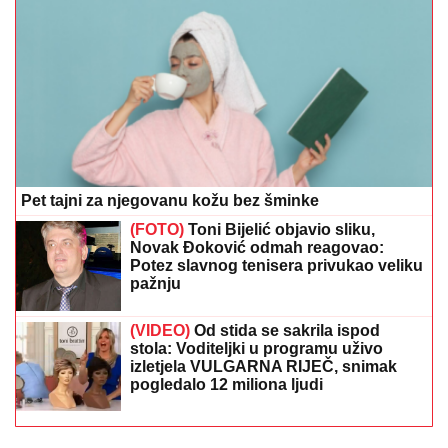
Pet tajni za njegovanu kožu bez šminke
(FOTO)
Toni Bijelić objavio sliku,
Novak Đoković odmah reagovao:
Potez slavnog tenisera privukao veliku
pažnju
(VIDEO)
Od stida se sakrila ispod
stola: Voditeljki u programu uživo
izletjela VULGARNA RIJEČ, snimak
pogledalo 12 miliona ljudi