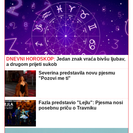
DNEVNI HOROSKOP:
Jedan znak vraća bivšu ljubav,
a drugom prijeti sukob
Severina predstavila novu pjesmu
"Pozovi me ti"
Fazla predstavio "Lejlu": Pjesma nosi
posebnu priču o Travniku