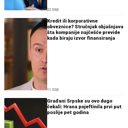
22:59
|
0
Kredit ili korporativne
obveznice? Stručnjak objašnjava
šta kompanije najčešće previde
kada biraju izvor finansiranja
11:32
|
0
Građani Srpske su ovo dugo
čekali: Hrana pojeftinila prvi put
poslije pet godina