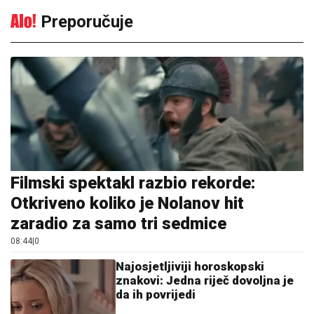
Preporučuje
Filmski spektakl razbio rekorde:
Otkriveno koliko je Nolanov hit
zaradio za samo tri sedmice
08:44
|
0
Najosjetljiviji horoskopski
znakovi: Jedna riječ dovoljna je
da ih povrijedi