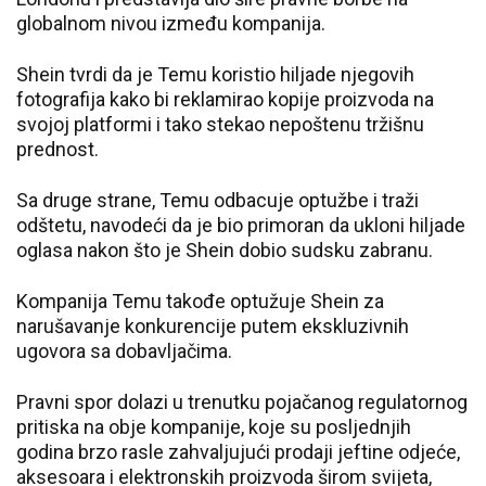
globalnom nivou između kompanija.
Shein tvrdi da je Temu koristio hiljade njegovih
fotografija kako bi reklamirao kopije proizvoda na
svojoj platformi i tako stekao nepoštenu tržišnu
prednost.
Sa druge strane, Temu odbacuje optužbe i traži
odštetu, navodeći da je bio primoran da ukloni hiljade
oglasa nakon što je Shein dobio sudsku zabranu.
Kompanija Temu takođe optužuje Shein za
narušavanje konkurencije putem ekskluzivnih
ugovora sa dobavljačima.
Pravni spor dolazi u trenutku pojačanog regulatornog
pritiska na obje kompanije, koje su posljednjih
godina brzo rasle zahvaljujući prodaji jeftine odjeće,
aksesoara i elektronskih proizvoda širom svijeta,