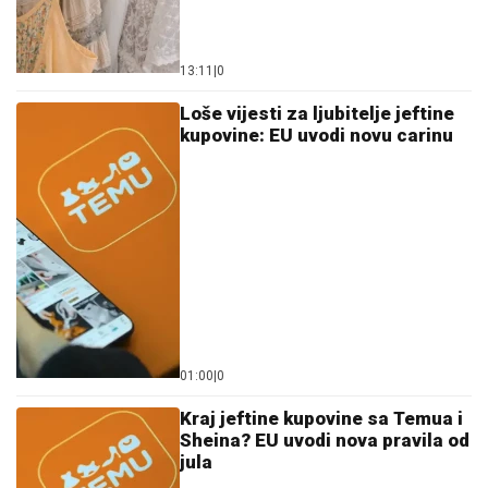
13:11
|
0
Loše vijesti za ljubitelje jeftine
kupovine: EU uvodi novu carinu
01:00
|
0
Kraj jeftine kupovine sa Temua i
Sheina? EU uvodi nova pravila od
jula