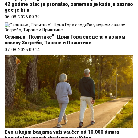
42 godine otac je pronašao, zanemeo je kada je saznao
gde je bila
06. 08. 2026 09:39
Сазнања „Политике”: Црна Гора следећа у војном
савезу Загреба, Тиране и Приштине
07. 08. 2026 09:14
Evo u kojim banjama važi vaučer od 10.000 dinara -
kompletan spisak destinacija u Srbiji