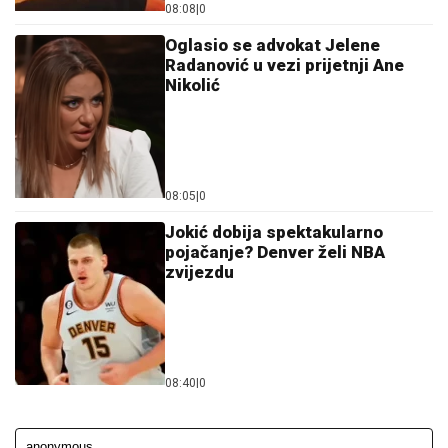
08:08
|
0
Oglasio se advokat Jelene
Radanović u vezi prijetnji Ane
Nikolić
08:05
|
0
Jokić dobija spektakularno
pojačanje? Denver želi NBA
zvijezdu
08:40
|
0