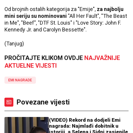
Od brojnih ostalih kategorija za "Emije",
za najbolju
mini seriju su nominovani
"All Her Fault", "The Beast
in Me", "Beef", "DTF St. Louis" i "Love Story: John F.
Kennedy Jr. and Carolyn Bessette".
(Tanjug)
PROČITAJTE KLIKOM OVDJE
NAJVAŽNIJE
AKTUELNE VIJESTI
EMI NAGRADE
Povezane vijesti
(VIDEO) Rekord na dodjeli Emi
nagrada: Najmlađi dobitnik u
istoriji, a Selena i Sidni zasjenile