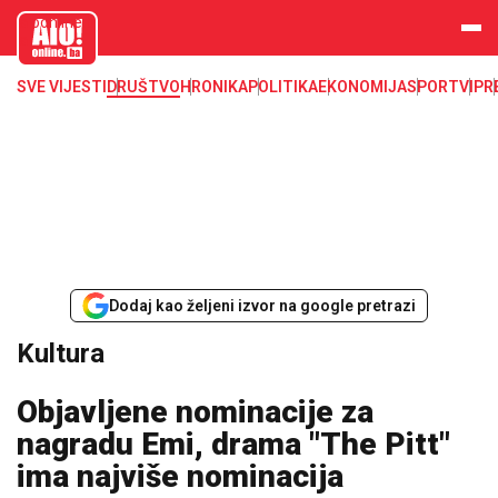
aloonline.b
a
SVE VIJESTI
DRUŠTVO
HRONIKA
POLITIKA
EKONOMIJA
SPORT
VIP
R
Dodaj kao željeni izvor na google pretrazi
Kultura
Objavljene nominacije za
nagradu Emi, drama "The Pitt"
ima najviše nominacija