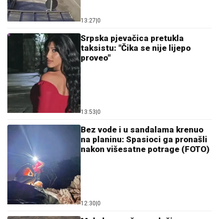
13:27
|
0
Srpska pjevačica pretukla
taksistu: "Čika se nije lijepo
proveo"
13:53
|
0
Bez vode i u sandalama krenuo
na planinu: Spasioci ga pronašli
nakon višesatne potrage (FOTO)
12:30
|
0