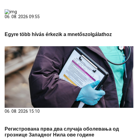
06. 08. 2026 09:55
Egyre több hívás érkezik a mnetőszolgálathoz
06. 08. 2026 15:10
Регистрована прва два случаја оболевања од
грознице Западног Нила ове године