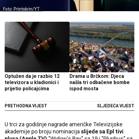
Foto: Printskrin/YT
Optužen da je razbio 12
Drama u Brčkom: Djeca
televizora u kladionici i
našla tri odbačene bombe
prijetio policajcima
ispod mosta
PRETHODNA VIJEST
SLJEDEĆA VIJEST
U trci za godišnje nagrade američke Televizijske
akademije po broju nominacija
slijede sa Epl tivi
plusa (Apple TV)
"Widow's Bay" sa 19 i "Pluribus" sa