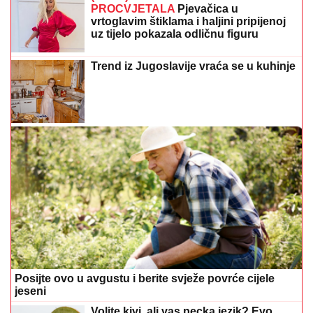
PROCVJETALA
Pjevačica u
vrtoglavim štiklama i haljini pripijenoj
uz tijelo pokazala odličnu figuru
Trend iz Jugoslavije vraća se u kuhinje
Posijte ovo u avgustu i berite svježe povrće cijele
jeseni
Volite kivi, ali vas pecka jezik? Evo