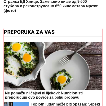
Огранка ЕД Ужице: Замењено више од 9.600
стубова и реконструисано 650 километара мреже
(фото)
PREPORUKA ZA VAS
Ne pomažu ni čajevi ni lijekovi: Nutricionisti
preporučuju ovo povrće za bolju probavu
Toplotni udar može biti opasan: Srpski