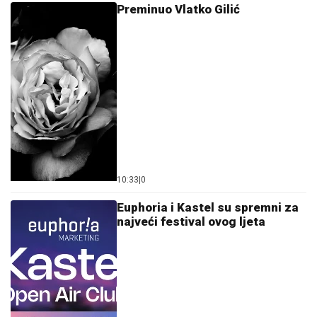
Preminuo Vlatko Gilić
10:33
|
0
Euphoria i Kastel su spremni za
najveći festival ovog ljeta