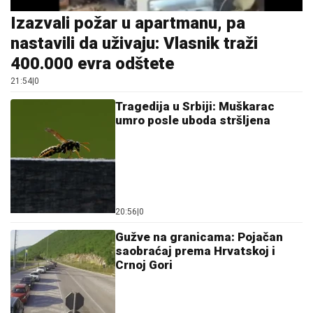
Izazvali požar u apartmanu, pa
nastavili da uživaju: Vlasnik traži
400.000 evra odštete
21:54
|
0
Tragedija u Srbiji: Muškarac
umro posle uboda stršljena
20:56
|
0
Gužve na granicama: Pojačan
saobraćaj prema Hrvatskoj i
Crnoj Gori