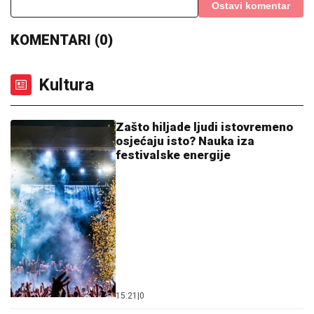
Ostavi komentar
KOMENTARI (0)
Kultura
Zašto hiljade ljudi istovremeno
osjećaju isto? Nauka iza
festivalske energije
15:21
|
0