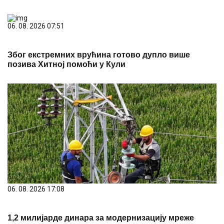
06. 08. 2026 07:51
Због екстремних врућина готово дупло више
позива Хитној помоћи у Кули
06. 08. 2026 17:08
1,2 милијарде динара за модернизацију мреже