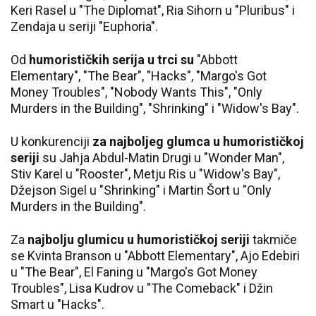
Keri Rasel u "The Diplomat", Ria Sihorn u "Pluribus" i
Zendaja u seriji "Euphoria".
Od
humorističkih serija u trci su
"Abbott
Elementary", "The Bear", "Hacks", "Margo's Got
Money Troubles", "Nobody Wants This", "Only
Murders in the Building", "Shrinking" i "Widow's Bay".
U konkurenciji
za najboljeg glumca u humorističkoj
seriji
su Jahja Abdul-Matin Drugi u "Wonder Man",
Stiv Karel u "Rooster", Metju Ris u "Widow's Bay",
Džejson Sigel u "Shrinking" i Martin Šort u "Only
Murders in the Building".
Za
najbolju glumicu u humorističkoj seriji
takmiče
se Kvinta Branson u "Abbott Elementary", Ajo Edebiri
u "The Bear", El Faning u "Margo's Got Money
Troubles", Lisa Kudrov u "The Comeback" i Džin
Smart u "Hacks".