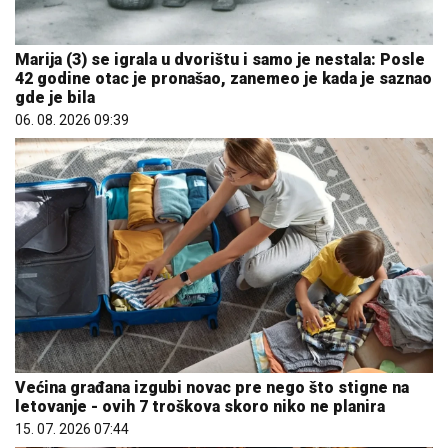
Marija (3) se igrala u dvorištu i samo je nestala: Posle
42 godine otac je pronašao, zanemeo je kada je saznao
gde je bila
06. 08. 2026 09:39
Većina građana izgubi novac pre nego što stigne na
letovanje - ovih 7 troškova skoro niko ne planira
15. 07. 2026 07:44