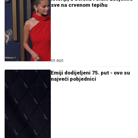
sve na crvenom tepihu
09:46
|
0
Еmiji dodijeljeni 75. put - ovo su
najveći pobjednici