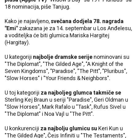
18 nominacija, piše Tanjug.
Kako je najavljeno,
svečana dodjela 78. nagrada
"Emi"
zakazana je za 14. septembar u Los Anđelesu,
a voditeljka će biti glumica Mariska Hargitej
(Hargitay).
U kategoriji
najbolje dramske serije
nominovani su
"The Diplomat", "The Gilded Age", "A Knight of the
Seven Kingdoms", "Paradise", "The Pitt", "Pluribus",
"Slow Horses" i "Your Friends & Neighbors".
U toj kategoriji
za najboljeg glumca takmiče se
Sterling Kej Braun u seriji "Paradise", Geri Oldman u
"Slow Horses", Mark Rafalo u "Task", Rufus Sivel u
"The Diplomat" i Noa Vajl u "The Pitt".
U konkurenciji
za najbolju glumicu su
Keri Kun u
"The Gilded Age", Čejs Infiniti u "The Testaments",