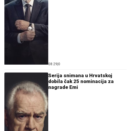
08:29
|
0
Serija snimana u Hrvatskoj
dobila čak 25 nominacija za
nagrade Emi