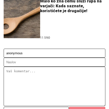
Malo ko zna čemu služi rupa na
varjači: Kada saznate,
koristićete je drugačije!
11:59
|
0