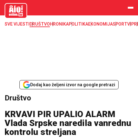
aloonline.b
a
SVE VIJESTI
DRUŠTVO
HRONIKA
POLITIKA
EKONOMIJA
SPORT
VIP
R
Dodaj kao željeni izvor na google pretrazi
Društvo
KRVAVI PIR UPALIO ALARM
Vlada Srpske naredila vanrednu
kontrolu streljana