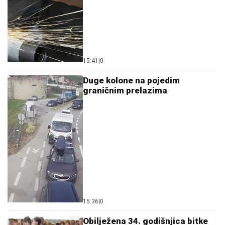
15:41
|
0
Duge kolone na pojedim
graničnim prelazima
15:36
|
0
Obilježena 34. godišnjica bitke