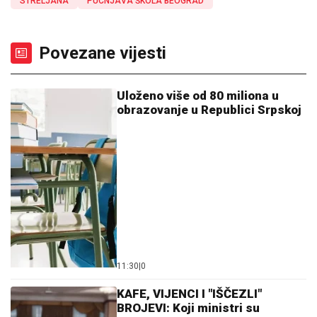
STRELJANA
PUCNJAVA ŠKOLA BEOGRAD
Povezane vijesti
Uloženo više od 80 miliona u
obrazovanje u Republici Srpskoj
11:30
|
0
KAFE, VIJENCI I "IŠČEZLI"
BROJEVI: Koji ministri su