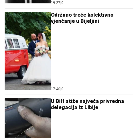
19:27
|
0
Održano treće kolektivno
vjenčanje u Bijeljini
17:40
|
0
U BiH stiže najveća privredna
delegacija iz Libije