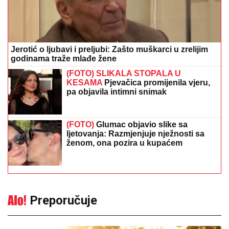
Jerotić o ljubavi i preljubi: Zašto muškarci u zrelijim
godinama traže mlađe žene
(FOTO) SLIKALA STOPALA U
KESAMA
Pjevačica promijenila vjeru,
pa objavila intimni snimak
(FOTO)
Glumac objavio slike sa
ljetovanja: Razmjenjuje nježnosti sa
ženom, ona pozira u kupaćem
Preporučuje