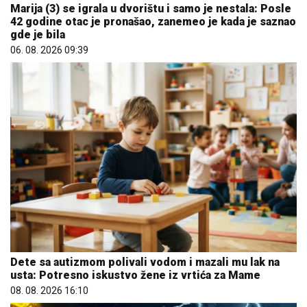
Marija (3) se igrala u dvorištu i samo je nestala: Posle
42 godine otac je pronašao, zanemeo je kada je saznao
gde je bila
06. 08. 2026 09:39
Dete sa autizmom polivali vodom i mazali mu lak na
usta: Potresno iskustvo žene iz vrtića za Mame
08. 08. 2026 16:10