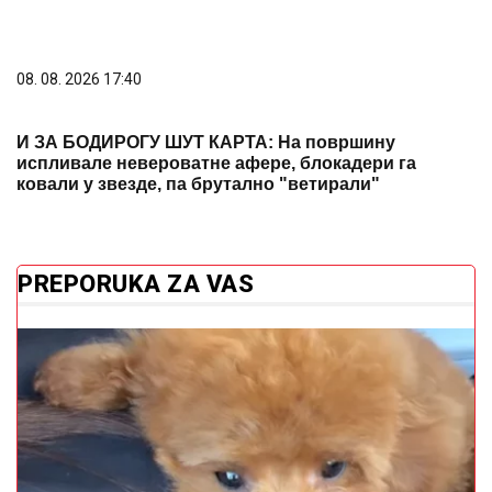
08. 08. 2026 17:40
И ЗА БОДИРОГУ ШУТ КАРТА: На површину
испливале невероватне афере, блокадери га
ковали у звезде, па брутално "ветирали"
PREPORUKA ZA VAS