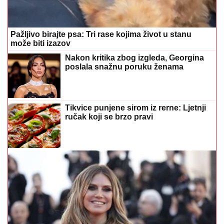
Pažljivo birajte psa: Tri rase kojima život u stanu
može biti izazov
Nakon kritika zbog izgleda, Georgina
poslala snažnu poruku ženama
Tikvice punjene sirom iz rerne: Ljetnji
ručak koji se brzo pravi