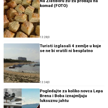
Na Zlatiboru žu-žu prodaju na
komad (FOTO)
13:28
|
0
Turisti izglasali 4 zemlje u koje
se ne bi vratili ni besplatno
13:34
|
0
Pogledajte za koliko novca Lepa
Brena i Boba iznajmljuju
luksuznu jahtu