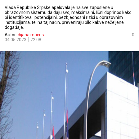
Vlada Republike Srpske apelovala je na sve zaposlene u
obrazovnom sistemu da daju svoj maksimalni, lični doprinos kako
bi identifikovali potencijalni, bezbjednosni rizici u obrazovnim
institucijama, te, na taj način, preveniraju bilo kakve neželjene
događaje.
Autor:
dijana.macura
0
04.05.2023.
22:08