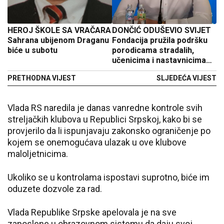
HEROJ ŠKOLE SA VRAČARA
DONČIĆ ODUŠEVIO SVIJET
Sahrana ubijenom Draganu
Fondacija pružila podršku
biće u subotu
porodicama stradalih,
učenicima i nastavnicima
škole "Vladislav Ribnikar"
PRETHODNA VIJEST
SLJEDEĆA VIJEST
Vlada RS naredila je danas vanredne kontrole svih
streljačkih klubova u Republici Srpskoj, kako bi se
provjerilo da li ispunjavaju zakonsko ograničenje po
kojem se onemogućava ulazak u ove klubove
maloljetnicima.
Ukoliko se u kontrolama ispostavi suprotno, biće im
oduzete dozvole za rad.
Vlada Republike Srpske apelovala je na sve
zaposlene u obrazovnom sistemu da daju svoj