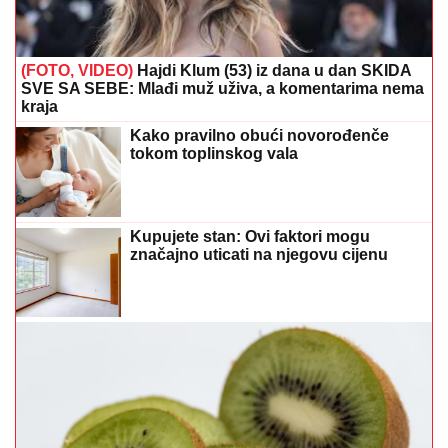
(FOTO, VIDEO)
Hajdi Klum (53) iz dana u dan SKIDA
SVE SA SEBE: Mlađi muž uživa, a komentarima nema
kraja
Kako pravilno obući novorođenče
tokom toplinskog vala
Kupujete stan: Ovi faktori mogu
značajno uticati na njegovu cijenu