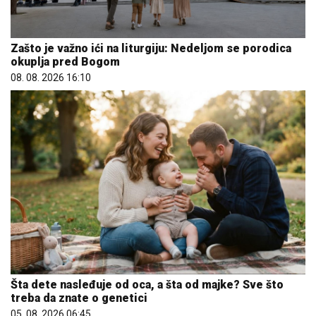
Zašto je važno ići na liturgiju: Nedeljom se porodica
okuplja pred Bogom
08. 08. 2026 16:10
Šta dete nasleđuje od oca, a šta od majke? Sve što
treba da znate o genetici
05. 08. 2026 06:45