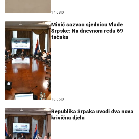
14:08
|
0
Minić sazvao sjednicu Vlade
Srpske: Na dnevnom redu 69
tačaka
10:56
|
0
Republika Srpska uvodi dva nova
krivična djela