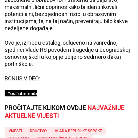
maksimalni, lični doprinos kako bi identifikovali
potencijalni, bezbjednosni rizici u obrazovnim
institucijama, te, na taj način, preveniraju bilo kakve
neželjene događaje.
Ovo je, između ostalog, odlučeno na vanrednoj
sjednici Vlade RS povodom tragedije u beogradskoj
osnovnoj školi u kojoj je ubijeno sedmoro đaka i
portir škole.
BONUS VIDEO:
PROČITAJTE KLIKOM OVDJE
NAJVAŽNIJE
AKTUELNE VIJESTI
VIJESTI
DRUŠTVO
VLADA REPUBLIKE SRPSKE