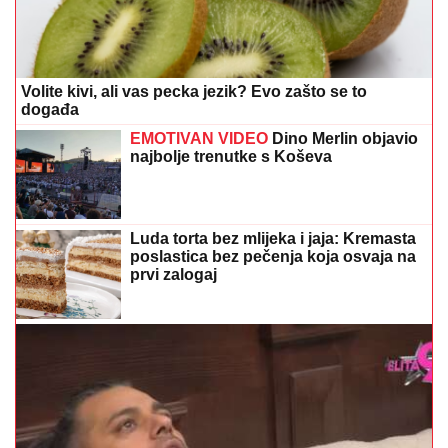
Volite kivi, ali vas pecka jezik? Evo zašto se to
događa
EMOTIVAN VIDEO
Dino Merlin objavio
najbolje trenutke s Koševa
Luda torta bez mlijeka i jaja: Kremasta
poslastica bez pečenja koja osvaja na
prvi zalogaj