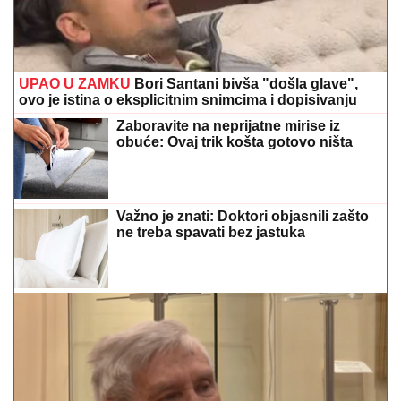
UPAO U ZAMKU
Bori Santani bivša "došla glave",
ovo je istina o eksplicitnim snimcima i dopisivanju
Zaboravite na neprijatne mirise iz
obuće: Ovaj trik košta gotovo ništa
Važno je znati: Doktori objasnili zašto
ne treba spavati bez jastuka