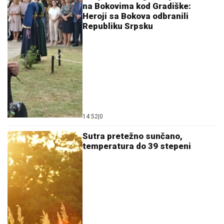
na Bokovima kod Gradiške:
Heroji sa Bokova odbranili
Republiku Srpsku
14:52
|
0
Sutra pretežno sunčano,
temperatura do 39 stepeni