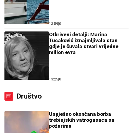
13:59
|
0
Otkriveni detalji: Marina
Tucaković iznajmljivala stan
gdje je čuvala stvari vrijedne
milion evra
13:25
|
0
Društvo
Uspješno okončana borba
trebinjskih vatrogasaca sa
požarima