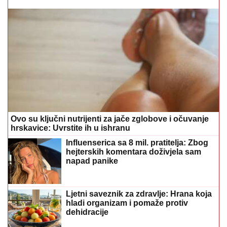
Ovo su ključni nutrijenti za jače zglobove i očuvanje
hrskavice: Uvrstite ih u ishranu
Influenserica sa 8 mil. pratitelja: Zbog
hejterskih komentara doživjela sam
napad panike
Ljetni saveznik za zdravlje: Hrana koja
hladi organizam i pomaže protiv
dehidracije