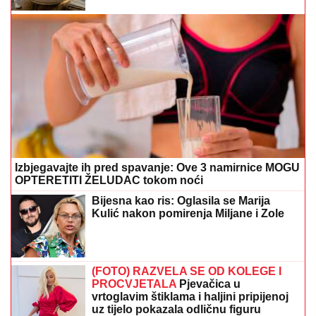
Izbjegavajte ih pred spavanje: Ove 3 namirnice MOGU
OPTERETITI ŽELUDAC tokom noći
Bijesna kao ris: Oglasila se Marija
Kulić nakon pomirenja Miljane i Zole
(FOTO) RAZVELA SE OD KOLEGE I
PROCVJETALA
Pjevačica u
vrtoglavim štiklama i haljini pripijenoj
uz tijelo pokazala odličnu figuru