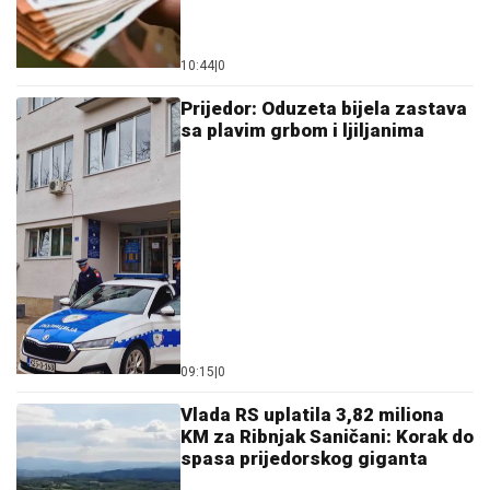
10:44
|
0
Prijedor: Oduzeta bijela zastava
sa plavim grbom i ljiljanima
09:15
|
0
Vlada RS uplatila 3,82 miliona
KM za Ribnjak Saničani: Korak do
spasa prijedorskog giganta