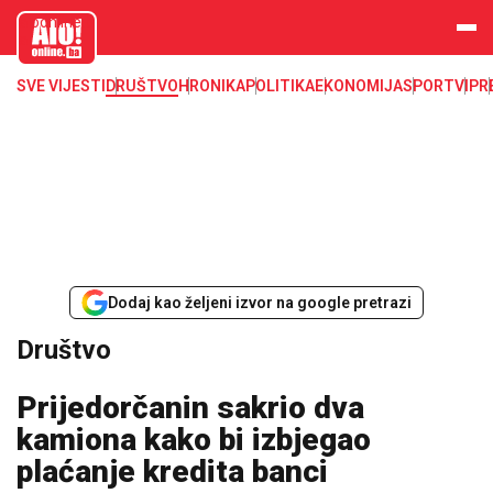
aloonline.b
a
SVE VIJESTI
DRUŠTVO
HRONIKA
POLITIKA
EKONOMIJA
SPORT
VIP
R
Dodaj kao željeni izvor na google pretrazi
Društvo
Prijedorčanin sakrio dva
kamiona kako bi izbjegao
plaćanje kredita banci