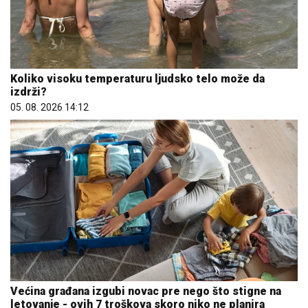
Koliko visoku temperaturu ljudsko telo može da
izdrži?
05. 08. 2026 14:12
Većina građana izgubi novac pre nego što stigne na
letovanje - ovih 7 troškova skoro niko ne planira