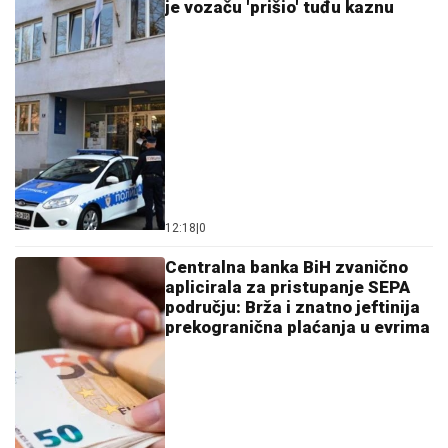
je vozaču 'prišio' tuđu kaznu
12:18
|
0
Centralna banka BiH zvanično
aplicirala za pristupanje SEPA
području: Brža i znatno jeftinija
prekogranična plaćanja u evrima