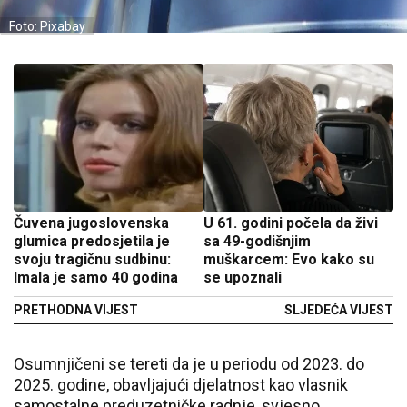
Foto: Pixabay
Čuvena jugoslovenska
U 61. godini počela da živi
glumica predosjetila je
sa 49-godišnjim
svoju tragičnu sudbinu:
muškarcem: Evo kako su
Imala je samo 40 godina
se upoznali
PRETHODNA VIJEST
SLJEDEĆA VIJEST
Osumnjičeni se tereti da je u periodu od 2023. do
2025. godine, obavljajući djelatnost kao vlasnik
samostalne preduzetničke radnje, svjesno