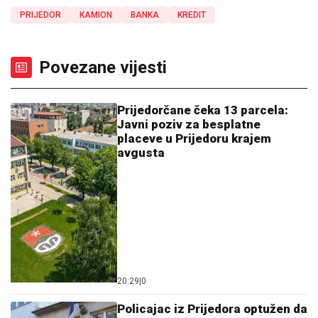
PRIJEDOR
KAMION
BANKA
KREDIT
Povezane vijesti
Prijedorčane čeka 13 parcela:
Javni poziv za besplatne
placeve u Prijedoru krajem
avgusta
20:29
|
0
Policajac iz Prijedora optužen da