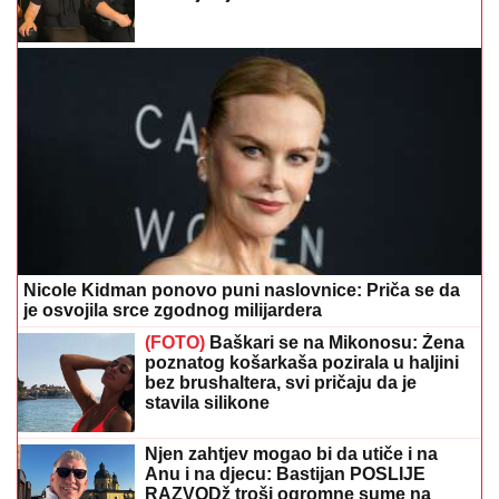
Nicole Kidman ponovo puni naslovnice: Priča se da
je osvojila srce zgodnog milijardera
(FOTO)
Baškari se na Mikonosu: Žena
poznatog košarkaša pozirala u haljini
bez brushaltera, svi pričaju da je
stavila silikone
Njen zahtjev mogao bi da utiče i na
Anu i na djecu: Bastijan POSLIJE
RAZVODž troši ogromne sume na