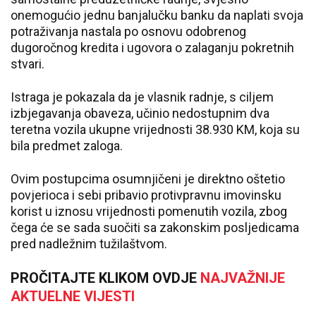
onemogućio jednu banjalučku banku da naplati svoja
potraživanja nastala po osnovu odobrenog
dugoročnog kredita i ugovora o zalaganju pokretnih
stvari.
Istraga je pokazala da je vlasnik radnje, s ciljem
izbjegavanja obaveza, učinio nedostupnim dva
teretna vozila ukupne vrijednosti 38.930 KM, koja su
bila predmet zaloga.
Ovim postupcima osumnjičeni je direktno oštetio
povjerioca i sebi pribavio protivpravnu imovinsku
korist u iznosu vrijednosti pomenutih vozila, zbog
čega će se sada suočiti sa zakonskim posljedicama
pred nadležnim tužilaštvom.
PROČITAJTE KLIKOM OVDJE
NAJVAŽNIJE
AKTUELNE VIJESTI