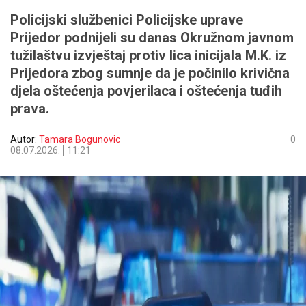
Policijski službenici Policijske uprave
Prijedor podnijeli su danas Okružnom javnom
tužilaštvu izvještaj protiv lica inicijala M.K. iz
Prijedora zbog sumnje da je počinilo krivična
djela oštećenja povjerilaca i oštećenja tuđih
prava.
Autor:
Tamara Bogunovic
0
08.07.2026.
11:21