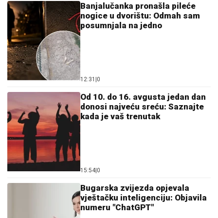
Banjalučanka pronašla pileće
nogice u dvorištu: Odmah sam
posumnjala na jedno
12:31
|
0
Od 10. do 16. avgusta jedan dan
donosi najveću sreću: Saznajte
kada je vaš trenutak
15:54
|
0
Bugarska zvijezda opjevala
vještačku inteligenciju: Objavila
numeru "ChatGPT"