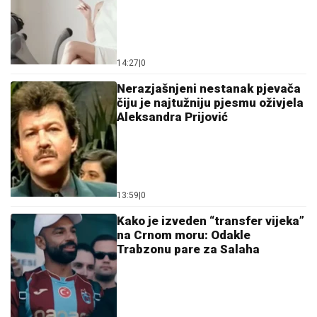
14:27
|
0
Nerazjašnjeni nestanak pjevača
čiju je najtužniju pjesmu oživjela
Aleksandra Prijović
13:59
|
0
Kako je izveden “transfer vijeka”
na Crnom moru: Odakle
Trabzonu pare za Salaha