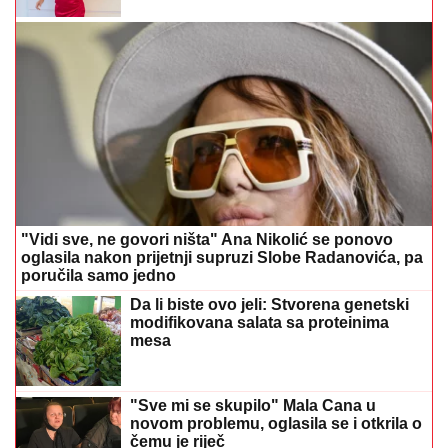
"Vidi sve, ne govori ništa" Ana Nikolić se ponovo
oglasila nakon prijetnji supruzi Slobe Radanovića, pa
poručila samo jedno
Da li biste ovo jeli: Stvorena genetski
modifikovana salata sa proteinima
mesa
"Sve mi se skupilo" Mala Cana u
novom problemu, oglasila se i otkrila o
čemu je riječ