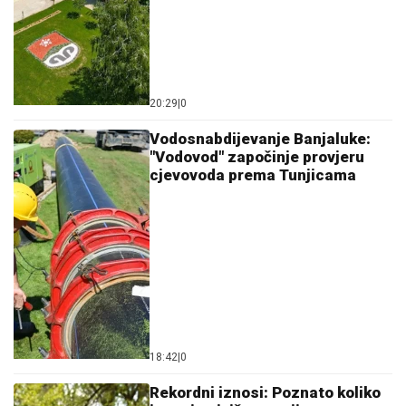
20:29
|
0
Vodosnabdijevanje Banjaluke:
"Vodovod" započinje provjeru
cjevovoda prema Tunjicama
18:42
|
0
Rekordni iznosi: Poznato koliko