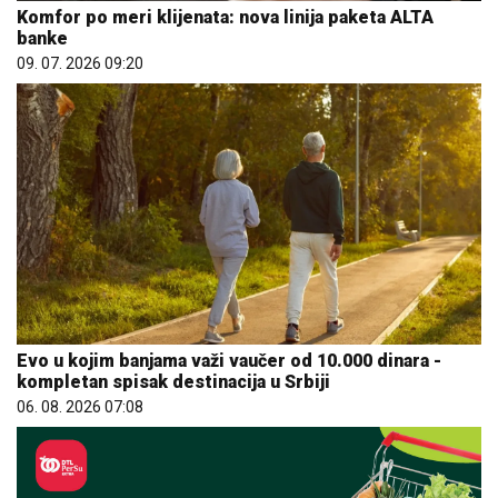
Komfor po meri klijenata: nova linija paketa ALTA
banke
09. 07. 2026 09:20
Evo u kojim banjama važi vaučer od 10.000 dinara -
kompletan spisak destinacija u Srbiji
06. 08. 2026 07:08