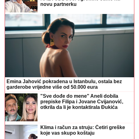
novu partnerku
Emina Jahović pokradena u Istanbulu, ostala bez
garderobe vrijedne više od 50.000 eura
"Sve dođe do mene" Aneli dobila
prepiske Filipa i Jovane Cvijanović,
otkrila da li je kontaktirala Đukića
Klima i račun za struju: Četiri greške
koje vas skupo koštaju