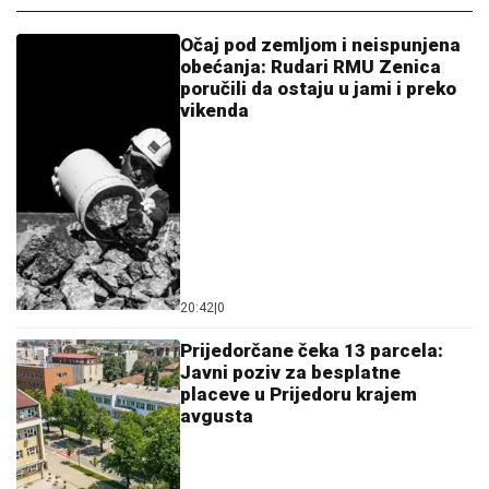
Očaj pod zemljom i neispunjena
obećanja: Rudari RMU Zenica
poručili da ostaju u jami i preko
vikenda
20:42
|
0
Prijedorčane čeka 13 parcela:
Javni poziv za besplatne
placeve u Prijedoru krajem
avgusta