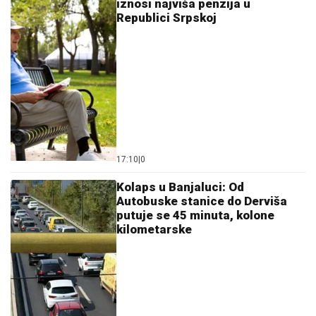
iznosi najviša penzija u
Republici Srpskoj
17:10
|
0
Kolaps u Banjaluci: Od
Autobuske stanice do Derviša
putuje se 45 minuta, kolone
kilometarske