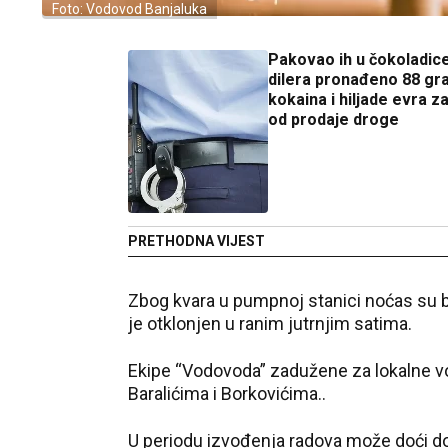
Foto: Vodovod Banjaluka
Pakovao ih u čokoladic
dilera pronađeno 88 g
kokaina i hiljade evra z
od prodaje droge
PRETHODNA VIJEST
Zbog kvara u pumpnoj stanici noćas su be
je otklonjen u ranim jutrnjim satima.
Ekipe “Vodovoda” zadužene za lokalne v
Baralićima i Borkovićima..
U periodu izvođenja radova može doći d