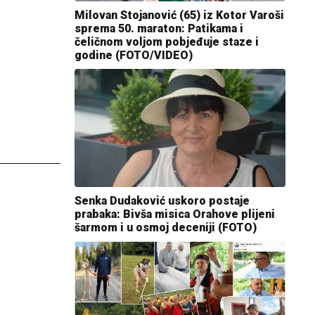
Milovan Stojanović (65) iz Kotor Varoši
sprema 50. maraton: Patikama i
čeličnom voljom pobjeđuje staze i
godine (FOTO/VIDEO)
Senka Dudaković uskoro postaje
prabaka: Bivša misica Orahove plijeni
šarmom i u osmoj deceniji (FOTO)