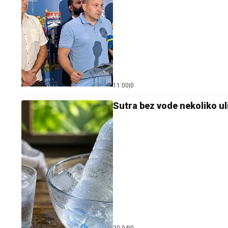
11:00
|
0
Sutra bez vode nekoliko ul