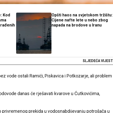
e: Kod
Opšti haos na svjetskom tržištu:
rama
Cijene nafte lete u nebo zbog
arađenih
napada na brodove u Iranu
SLJEDEĆA VIJEST
z vode ostali Ramići, Piskavica i Potkozarje, ali problem
odovode danas će rješavati kvarove u Ćutkovićima,
o privremenog prekida u vodosnabdijevanju potrošača u