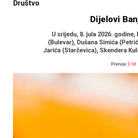
Društvo
Dijelovi Ba
U srijedu, 8. jula 2026. godine
(Bulevar), Dušana Simića (Petr
Jarića (Starčevica), Skendera Kul
Prenosi:
D. M.