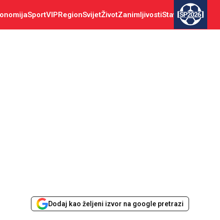
onomija
Sport
VIP
Region
Svijet
Život
Zanimljivosti
Stav
SP2026
Dodaj kao željeni izvor na google pretrazi