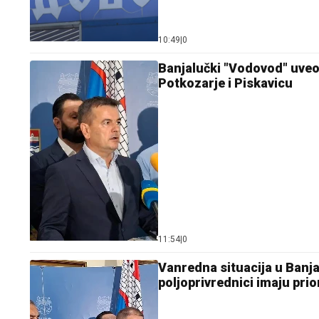
10:49
|
0
Banjalučki "Vodovod" uveo
Potkozarje i Piskavicu
11:54
|
0
Vanredna situacija u Banja
poljoprivrednici imaju prio