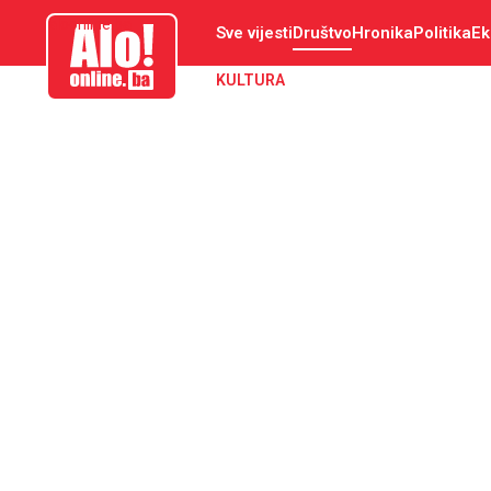
aloonline.ba
Sve vijesti
Društvo
Hronika
Politika
Ek
KULTURA