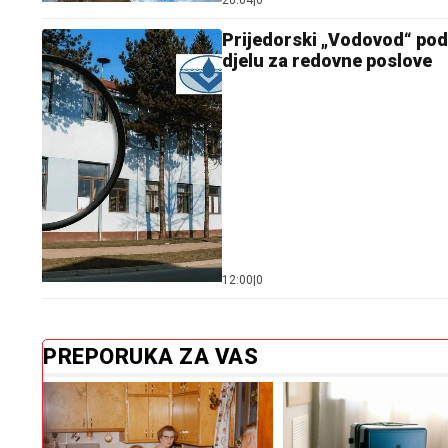
20:04
|
0
Prijedorski „Vodovod“ pod
djelu za redovne poslove
12:00
|
0