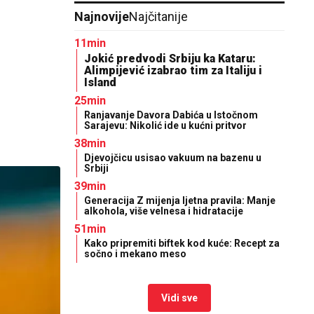
Najnovije
Najčitanije
11min
Jokić predvodi Srbiju ka Kataru:
Alimpijević izabrao tim za Italiju i
Island
25min
Ranjavanje Davora Dabića u Istočnom
Sarajevu: Nikolić ide u kućni pritvor
38min
Djevojčicu usisao vakuum na bazenu u
Srbiji
39min
Generacija Z mijenja ljetna pravila: Manje
alkohola, više velnesa i hidratacije
51min
Kako pripremiti biftek kod kuće: Recept za
sočno i mekano meso
Vidi sve