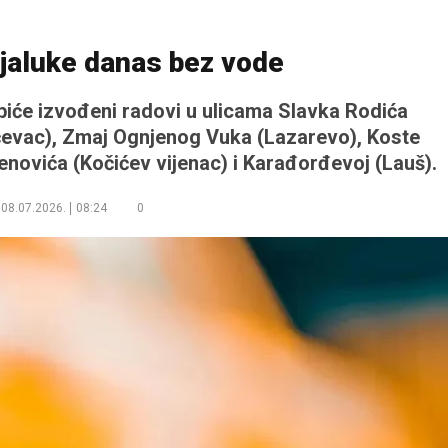
njaluke danas bez vode
, biće izvođeni radovi u ulicama Slavka Rodića
ićevac), Zmaj Ognjenog Vuka (Lazarevo), Koste
enovića (Kočićev vijenac) i Karađorđevoj (Lauš).
08.07.2026.
08:24
0