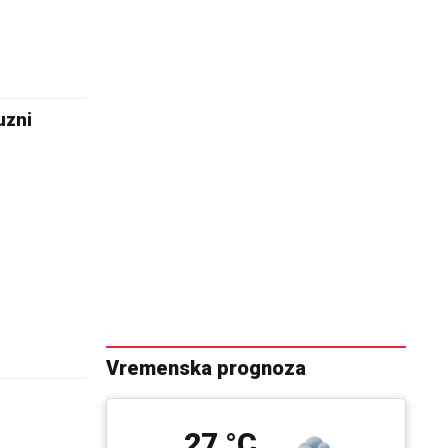
uzni
Vremenska prognoza
27 °C