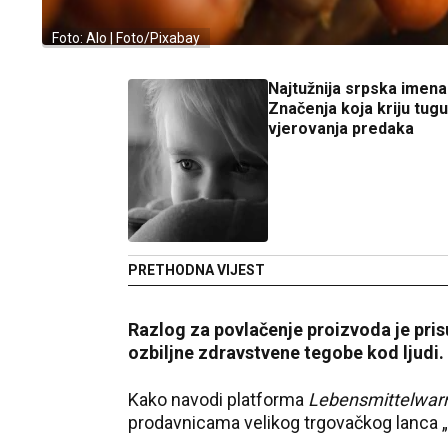
Foto: Alo | Foto/Pixabay
Najtužnija srpska imena
Značenja koja kriju tugu
vjerovanja predaka
PRETHODNA VIJEST
Razlog za povlačenje proizvoda je pri
ozbiljne zdravstvene tegobe kod ljudi.
Kako navodi platforma
Lebensmittelwar
prodavnicama velikog trgovačkog lanca 