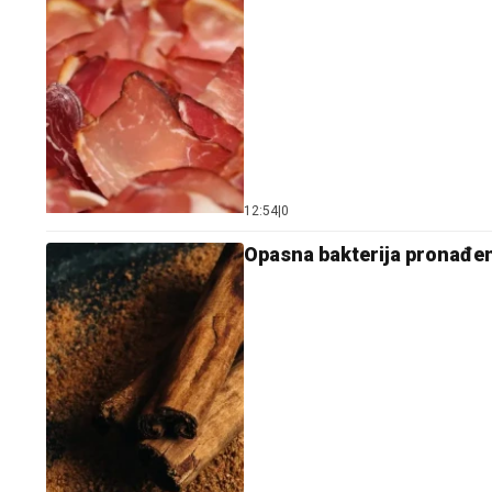
12:54
|
0
Opasna bakterija pronađe