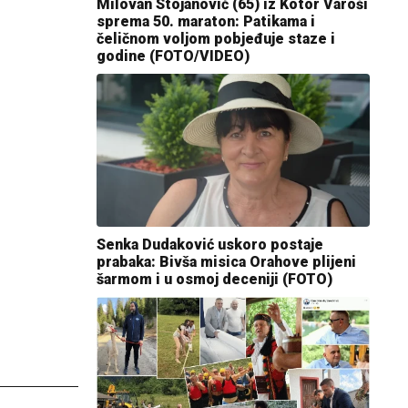
Milovan Stojanović (65) iz Kotor Varoši
sprema 50. maraton: Patikama i
čeličnom voljom pobjeđuje staze i
godine (FOTO/VIDEO)
Senka Dudaković uskoro postaje
prabaka: Bivša misica Orahove plijeni
šarmom i u osmoj deceniji (FOTO)