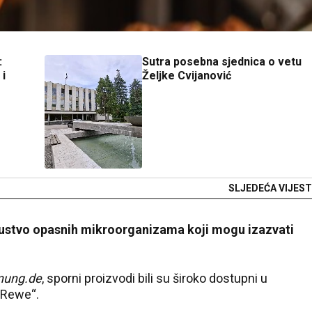
:
Sutra posebna sjednica o vetu
 i
Željke Cvijanović
SLJEDEĆA VIJEST
sustvo opasnih mikroorganizama koji mogu izazvati
nung.de
, sporni proizvodi bili su široko dostupni u
„Rewe“.