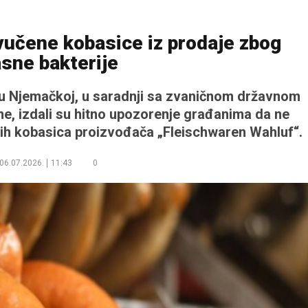
vučene kobasice iz prodaje zbog
sne bakterije
 u Njemačkoj, u saradnji sa zvaničnom državnom
e, izdali su hitno upozorenje građanima da ne
ih kobasica proizvođača „Fleischwaren Wahluf“.
06.07.2026.
11:43
0