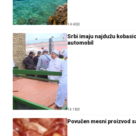
14:43
|
0
Srbi imaju najdužu kobasic
automobil
16:18
|
0
Povučen mesni proizvod sa