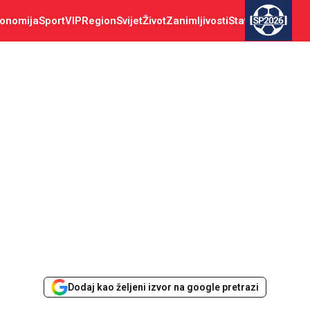
onomija
Sport
VIP
Region
Svijet
Život
Zanimljivosti
Stav
SP2026
Dodaj kao željeni izvor na google pretrazi