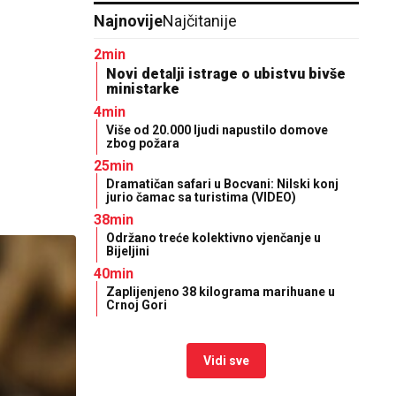
Najnovije
Najčitanije
2min
Novi detalji istrage o ubistvu bivše
ministarke
4min
Više od 20.000 ljudi napustilo domove
zbog požara
25min
Dramatičan safari u Bocvani: Nilski konj
jurio čamac sa turistima (VIDEO)
38min
Održano treće kolektivno vjenčanje u
Bijeljini
40min
Zaplijenjeno 38 kilograma marihuane u
Crnoj Gori
Vidi sve