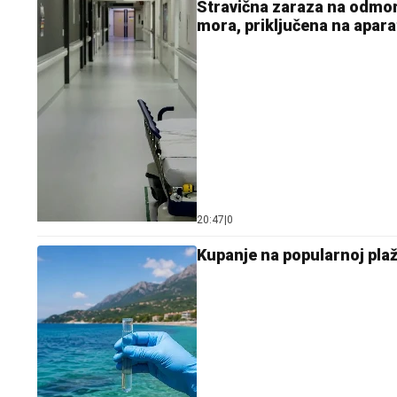
Stravična zaraza na odmoru!
mora, priključena na apara
20:47
|
0
Kupanje na popularnoj pla