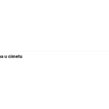
Pale
na u cimetu