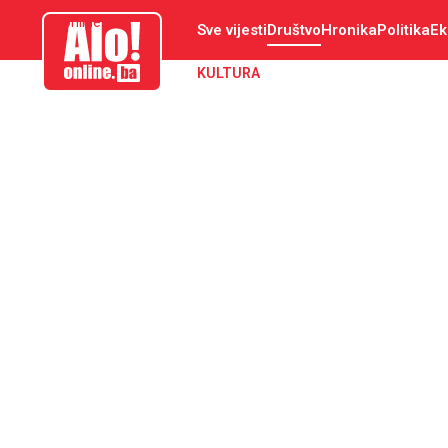
aloonline.ba
Sve vijesti
Društvo
Hronika
Politika
Ek
KULTURA