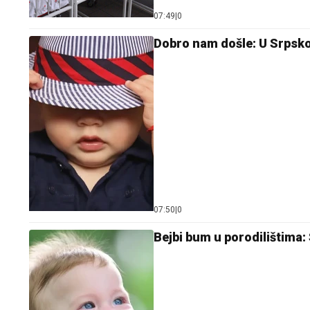
07:49
|
0
Dobro nam došle: U Srpsko
07:50
|
0
Bejbi bum u porodilištima: