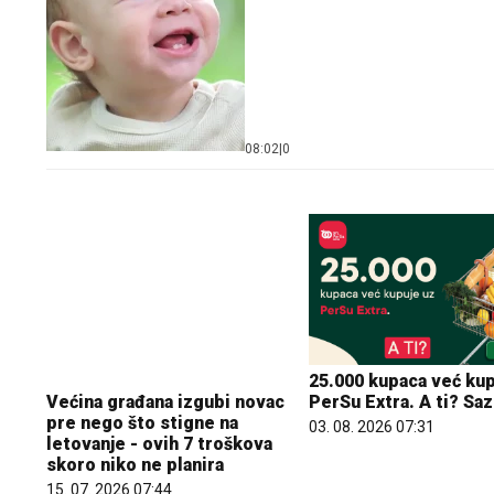
08:02
|
0
Većina građana izgubi novac
25.000 kupaca već kup
pre nego što stigne na
PerSu Extra. A ti? Saz
letovanje - ovih 7 troškova
03. 08. 2026 07:31
skoro niko ne planira
15. 07. 2026 07:44