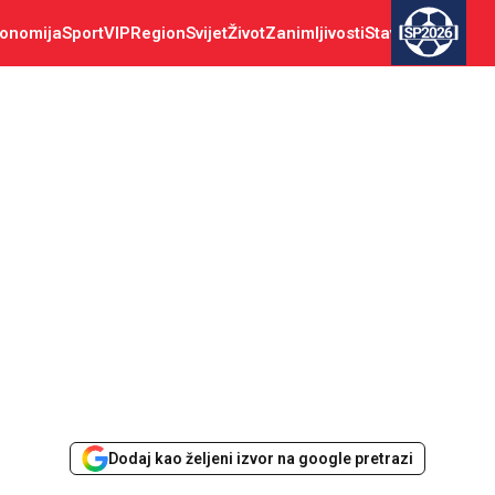
onomija
Sport
VIP
Region
Svijet
Život
Zanimljivosti
Stav
SP2026
Dodaj kao željeni izvor na google pretrazi