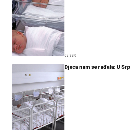
08:33
|
0
Djeca nam se rađala: U Sr