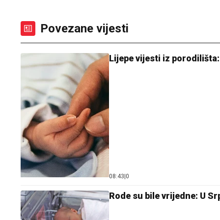
Povezane vijesti
Lijepe vijesti iz porodilišt
08:43
|
0
Rode su bile vrijedne: U S