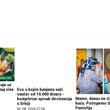
25 °C
Pale
Evo u kojim banjama važi
uje uz
vaučer od 10.000 dinara -
naj više
kompletan spisak destinacija
u Srbiji
Mame, danas ne č
06. 08. 2026 07:08
kuću. Poštujemo 
Panteliju