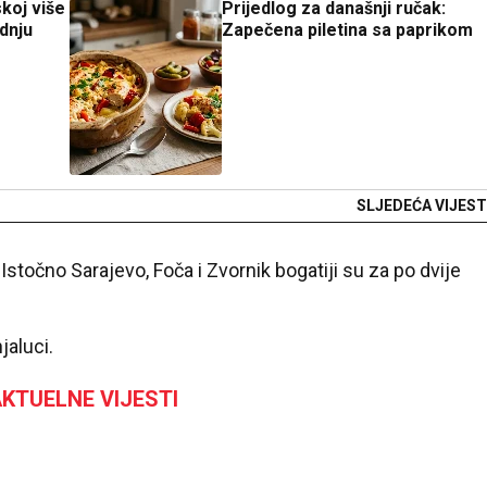
koj više
Prijedlog za današnji ručak:
dnju
Zapečena piletina sa paprikom
SLJEDEĆA VIJEST
 Istočno Sarajevo, Foča i Zvornik bogatiji su za po dvije
jaluci.
KTUELNE VIJESTI