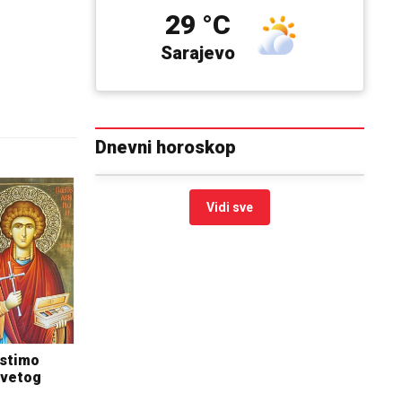
29 °C
Sarajevo
Dnevni horoskop
Vidi sve
istimo
Svetog