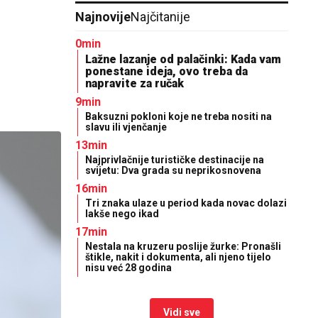
Najnovije
Najčitanije
0min
Lažne lazanje od palačinki: Kada vam
ponestane ideja, ovo treba da
napravite za ručak
9min
Baksuzni pokloni koje ne treba nositi na
slavu ili vjenčanje
13min
Najprivlačnije turističke destinacije na
svijetu: Dva grada su neprikosnovena
16min
Tri znaka ulaze u period kada novac dolazi
lakše nego ikad
17min
Nestala na kruzeru poslije žurke: Pronašli
štikle, nakit i dokumenta, ali njeno tijelo
nisu već 28 godina
Vidi sve