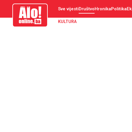
aloonline.ba
Sve vijesti
Društvo
Hronika
Politika
Ek
KULTURA