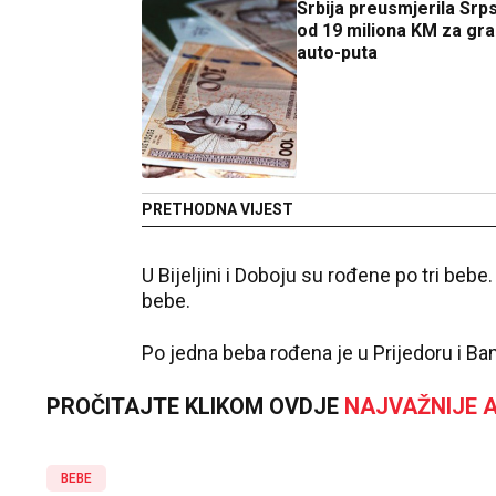
Srbija preusmjerila Srps
od 19 miliona KM za gra
auto-puta
PRETHODNA VIJEST
U Bijeljini i Doboju su rođene po tri bebe.
bebe.
Po jedna beba rođena je u Prijedoru i Ban
PROČITAJTE KLIKOM OVDJE
NAJVAŽNIJE A
BEBE