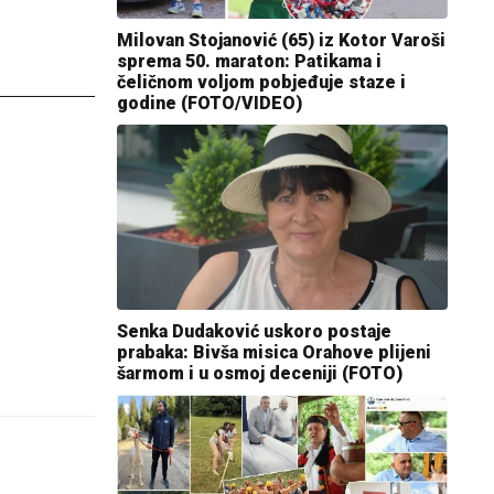
Milovan Stojanović (65) iz Kotor Varoši
sprema 50. maraton: Patikama i
čeličnom voljom pobjeđuje staze i
godine (FOTO/VIDEO)
Senka Dudaković uskoro postaje
prabaka: Bivša misica Orahove plijeni
šarmom i u osmoj deceniji (FOTO)