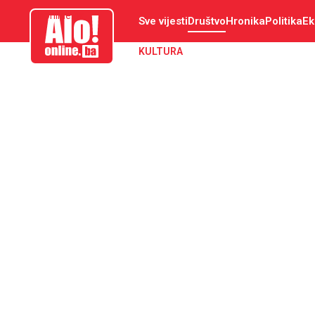
aloonline.ba
Sve vijesti
Društvo
Hronika
Politika
Ek
KULTURA