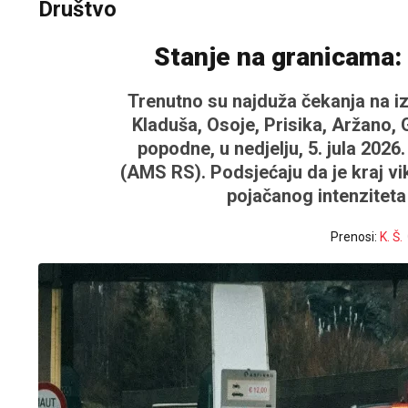
Društvo
Stanje na granicama: 
Trenutno su najduža čekanja na iz
Kladuša, Osoje, Prisika, Aržano, 
popodne, u nedjelju, 5. jula 202
(AMS RS). Podsjećaju da je kraj vi
pojačanog intenziteta 
Prenosi:
K. Š.