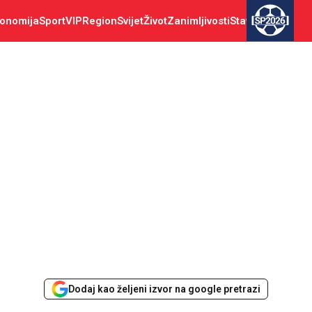
onomija
Sport
VIP
Region
Svijet
Život
Zanimljivosti
Stav
SP2026
Dodaj kao željeni izvor na google pretrazi