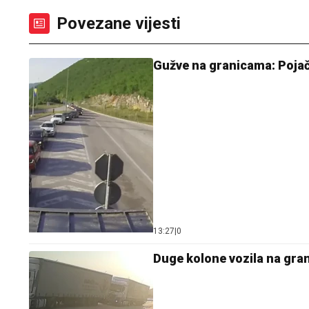
Povezane vijesti
Gužve na granicama: Pojač
13:27
|
0
Duge kolone vozila na gra