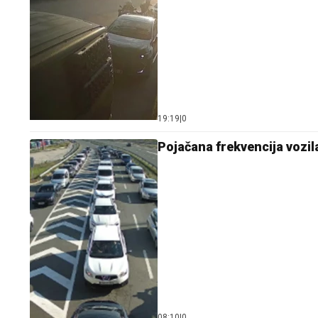
19:19
|
0
Pojačana frekvencija vozi
08:10
|
0