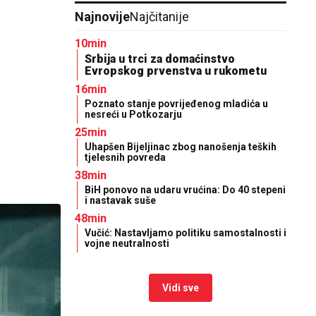
Najnovije
Najčitanije
10min
Srbija u trci za domaćinstvo
Evropskog prvenstva u rukometu
16min
Poznato stanje povrijeđenog mladića u
nesreći u Potkozarju
25min
Uhapšen Bijeljinac zbog nanošenja teških
tjelesnih povreda
38min
BiH ponovo na udaru vrućina: Do 40 stepeni
i nastavak suše
48min
Vučić: Nastavljamo politiku samostalnosti i
vojne neutralnosti
Vidi sve