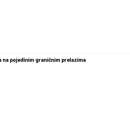
la na pojedinim graničnim prelazima
26 °C