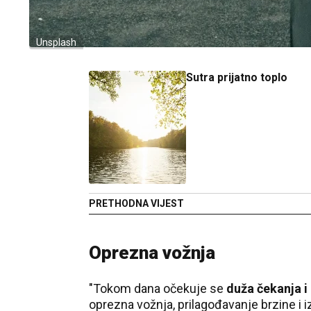
Unsplash
Sutra prijatno toplo
PRETHODNA VIJEST
Oprezna vožnja
"Tokom dana očekuje se
duža čekanja i
oprezna vožnja, prilagođavanje brzine i i