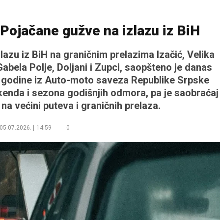
Pojačane gužve na izlazu iz BiH
lazu iz BiH na graničnim prelazima Izačić, Velika
Gabela Polje, Doljani i Zupci, saopšteno je danas
6. godine iz Auto-moto saveza Republike Srpske
kenda i sezona godišnjih odmora, pa je saobraćaj
na većini puteva i graničnih prelaza.
05.07.2026.
14:59
0