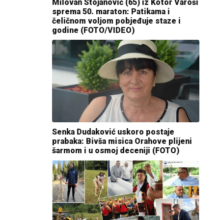
Milovan Stojanović (65) iz Kotor Varoši
sprema 50. maraton: Patikama i
čeličnom voljom pobjeđuje staze i
godine (FOTO/VIDEO)
Senka Dudaković uskoro postaje
prabaka: Bivša misica Orahove plijeni
šarmom i u osmoj deceniji (FOTO)