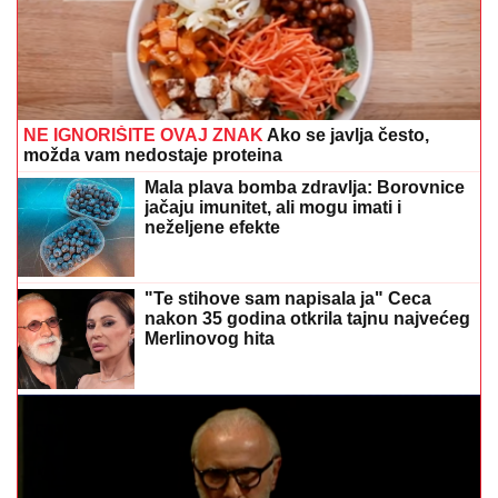
NE IGNORIŠITE OVAJ ZNAK
Ako se javlja često,
možda vam nedostaje proteina
Mala plava bomba zdravlja: Borovnice
jačaju imunitet, ali mogu imati i
neželjene efekte
"Te stihove sam napisala ja" Ceca
nakon 35 godina otkrila tajnu najvećeg
Merlinovog hita