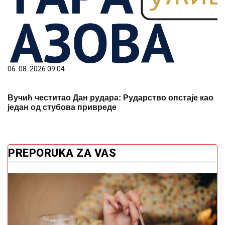
06. 08. 2026 09:04
Вучић честитао Дан рудара: Рударство опстаје као
један од стубова привреде
PREPORUKA ZA VAS