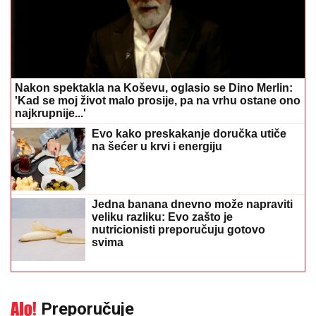
Nakon spektakla na Koševu, oglasio se Dino Merlin:
'Kad se moj život malo prosije, pa na vrhu ostane ono
najkrupnije...'
Evo kako preskakanje doručka utiče
na šećer u krvi i energiju
Jedna banana dnevno može napraviti
veliku razliku: Evo zašto je
nutricionisti preporučuju gotovo
svima
Preporučuje