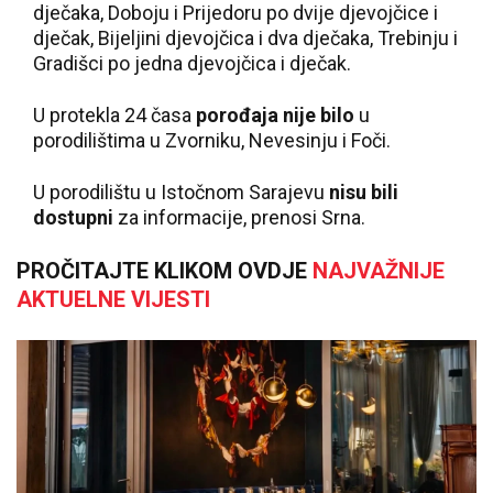
dječaka, Doboju i Prijedoru po dvije djevojčice i
dječak, Bijeljini djevojčica i dva dječaka, Trebinju i
Gradišci po jedna djevojčica i dječak.
U protekla 24 časa
porođaja nije bilo
u
porodilištima u Zvorniku, Nevesinju i Foči.
U porodilištu u Istočnom Sarajevu
nisu bili
dostupni
za informacije, prenosi Srna.
PROČITAJTE KLIKOM OVDJE
NAJVAŽNIJE
AKTUELNE VIJESTI