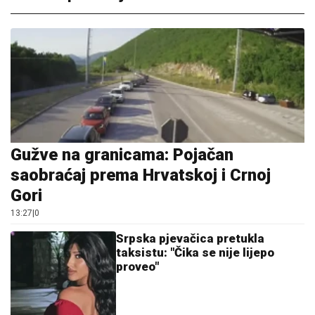
Gužve na granicama: Pojačan
saobraćaj prema Hrvatskoj i Crnoj
Gori
13:27
|
0
Srpska pjevačica pretukla
taksistu: "Čika se nije lijepo
proveo"