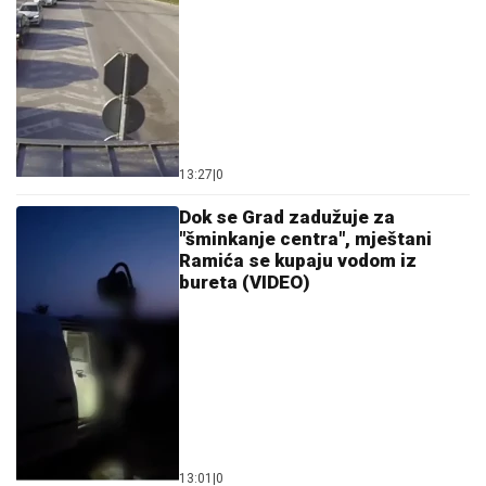
13:27
|
0
Dok se Grad zadužuje za
"šminkanje centra", mještani
Ramića se kupaju vodom iz
bureta (VIDEO)
13:01
|
0