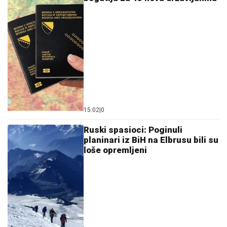
15:02
|
0
Ruski spasioci: Poginuli
planinari iz BiH na Elbrusu bili su
loše opremljeni