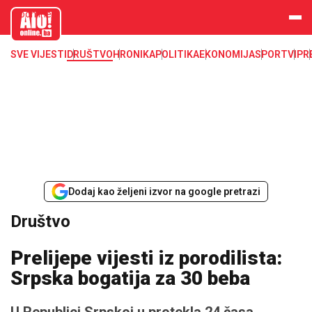
aloonline.b
a
SVE VIJESTI
DRUŠTVO
HRONIKA
POLITIKA
EKONOMIJA
SPORT
VIP
R
Dodaj kao željeni izvor na google pretrazi
Društvo
Prelijepe vijesti iz porodilista:
Srpska bogatija za 30 beba