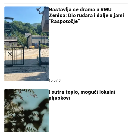
Nastavlja se drama u RMU
Zenica: Dio rudara i dalje u jami
“Raspotočje“
15:57
|
0
I sutra toplo, mogući lokalni
pljuskovi