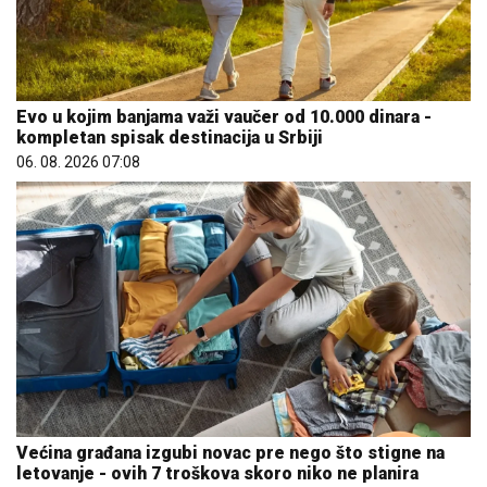
Evo u kojim banjama važi vaučer od 10.000 dinara -
kompletan spisak destinacija u Srbiji
06. 08. 2026 07:08
Većina građana izgubi novac pre nego što stigne na
letovanje - ovih 7 troškova skoro niko ne planira