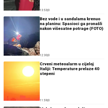
13:53
|
0
Bez vode i u sandalama krenuo
na planinu: Spasioci ga pronašli
nakon višesatne potrage (FOTO)
12:30
|
0
Crveni meteoalarm u cijeloj
Italiji: Temperature prelaze 40
stepeni
11:59
|
0