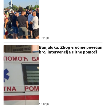
18:28
|
0
Banjaluka: Zbog vrućine povećan
broj intervencija Hitne pomoći
18:06
|
0