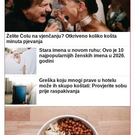
Želite Čolu na vjenčanju? Otkriveno koliko košta
minuta pjevanja
Stara imena u novom ruhu: Ovo je 10
najpopularnijih ženskih imena u 2026.
godini
Greška koju mnogi prave u hotelu
može ih skupo koštati: Provjerite sobu
prije raspakivanja