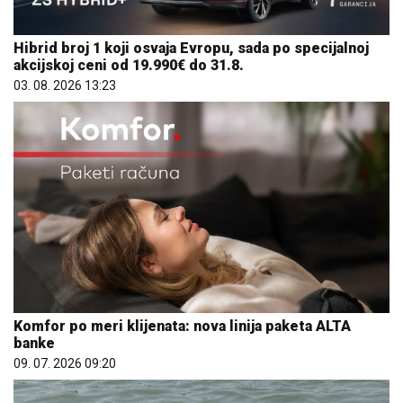
Hibrid broj 1 koji osvaja Evropu, sada po specijalnoj
akcijskoj ceni od 19.990€ do 31.8.
03. 08. 2026 13:23
Komfor po meri klijenata: nova linija paketa ALTA
banke
09. 07. 2026 09:20