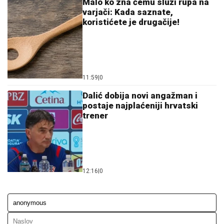
Malo ko zna čemu služi rupa na
varjači: Kada saznate,
koristićete je drugačije!
11:59
|
0
Dalić dobija novi angažman i
postaje najplaćeniji hrvatski
trener
12:16
|
0