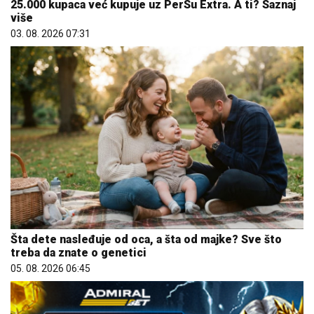
25.000 kupaca već kupuje uz PerSu Extra. A ti? Saznaj
više
03. 08. 2026 07:31
Šta dete nasleđuje od oca, a šta od majke? Sve što
treba da znate o genetici
05. 08. 2026 06:45