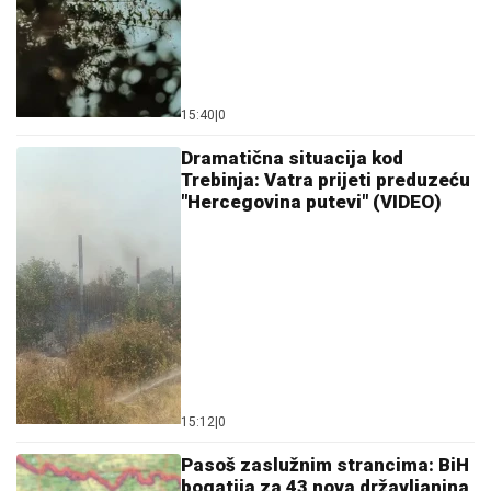
15:40
|
0
Dramatična situacija kod
Trebinja: Vatra prijeti preduzeću
"Hercegovina putevi" (VIDEO)
15:12
|
0
Pasoš zaslužnim strancima: BiH
bogatija za 43 nova državljanina