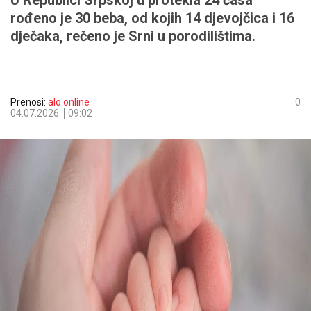
U Republici Srpskoj u protekla 24 časa
rođeno je 30 beba, od kojih 14 djevojčica i 16
dječaka, rečeno je Srni u porodilištima.
Prenosi:
alo.online
0
04.07.2026.
09:02