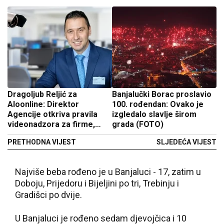
Dragoljub Reljić za
Banjalučki Borac proslavio
Aloonline: Direktor
100. rođendan: Ovako je
Agencije otkriva pravila
izgledalo slavlje širom
videonadzora za firme,
grada (FOTO)
zgrade i komšije
PRETHODNA VIJEST
SLJEDEĆA VIJEST
Najviše beba rođeno je u Banjaluci - 17, zatim u
Doboju, Prijedoru i Bijeljini po tri, Trebinju i
Gradišci po dvije.
U Banjaluci je rođeno sedam djevojčica i 10