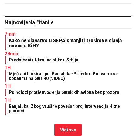
Najnovije
Najčitanije
7min
Kako će članstvo u SEPA smanjiti troškove slanja
novca u BiH?
29min
Predsjednik Ukrajine stiže u Srbiju
1H
Mještani blokirali put Banjaluka-Prijedor: Polivamo se
bokalima na plus 40 (VIDEO)
1H
Psiholozi protiv uvođenja putničkih aviona bez prozora
1H
Banjaluka: Zbog vrućine povećan broj intervencija Hitne
pomoći
Vidi sve