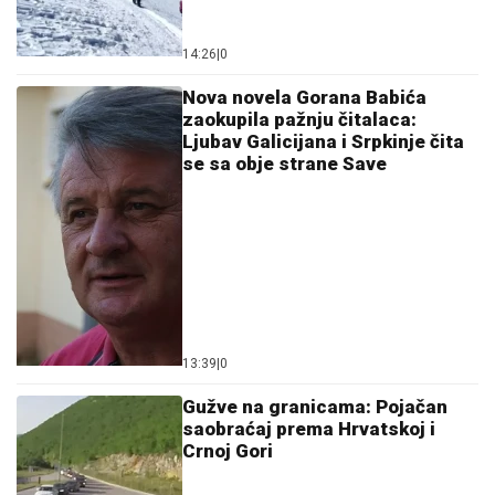
14:26
|
0
Nova novela Gorana Babića
zaokupila pažnju čitalaca:
Ljubav Galicijana i Srpkinje čita
se sa obje strane Save
13:39
|
0
Gužve na granicama: Pojačan
saobraćaj prema Hrvatskoj i
Crnoj Gori