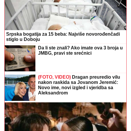
Srpska bogatija za 15 beba: Najviše novorođenčadi
stiglo u Doboju
Da li ste znali? Ako imate ova 3 broja u
JMBG, pravi ste srećnici
(FOTO, VIDEO)
Dragan preuredio vilu
nakon raskida sa Jovanom Jeremić:
Novo ime, novi izgled i vjeridba sa
Aleksandrom