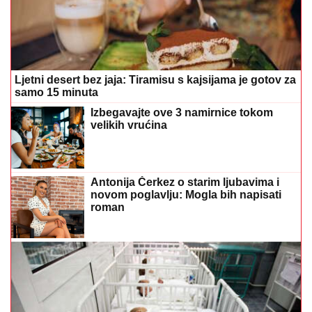
Ljetni desert bez jaja: Tiramisu s kajsijama je gotov za
samo 15 minuta
Izbegavajte ove 3 namirnice tokom
velikih vrućina
Antonija Čerkez o starim ljubavima i
novom poglavlju: Mogla bih napisati
roman