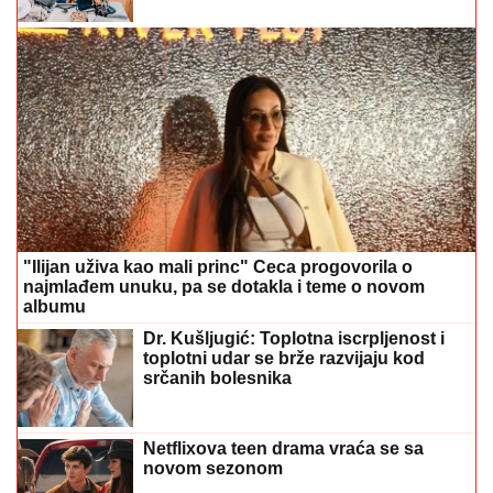
"Ilijan uživa kao mali princ" Ceca progovorila o
najmlađem unuku, pa se dotakla i teme o novom
albumu
Dr. Kušljugić: Toplotna iscrpljenost i
toplotni udar se brže razvijaju kod
srčanih bolesnika
Netflixova teen drama vraća se sa
novom sezonom