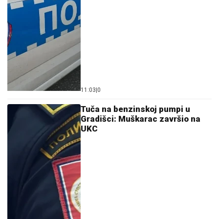
11:03
|
0
Tuča na benzinskoj pumpi u
Gradišci: Muškarac završio na
UKC