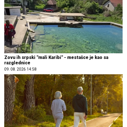
Zovu ih srpski "mali Karibi" - mestašce je kao sa
razglednice
09. 08. 2026 14:58