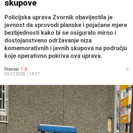
skupove
Policijska uprava Zvornik obavijestila je
javnost da sprovodi planske i pojačane mjere
bezbjednosti kako bi se osiguralo mirno i
dostojanstveno održavanje niza
komemorativnih i javnih skupova na području
koje operativno pokriva ova uprava.
Prenosi:
T. B.
0
03.07.2026.
14:17