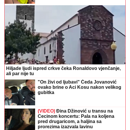
Hiljade ljudi ispred crkve čeka Ronaldovo vjenčanje,
ali par nije tu
"On živi od ljubavi" Čeda Jovanović
ovako brine o Aci Kosu nakon velikog
gubitka
(VIDEO)
Đina Džinović u transu na
Cecinom koncertu: Pala na koljena
pred drugaricom, a haljina sa
prorezima izazvala lavinu