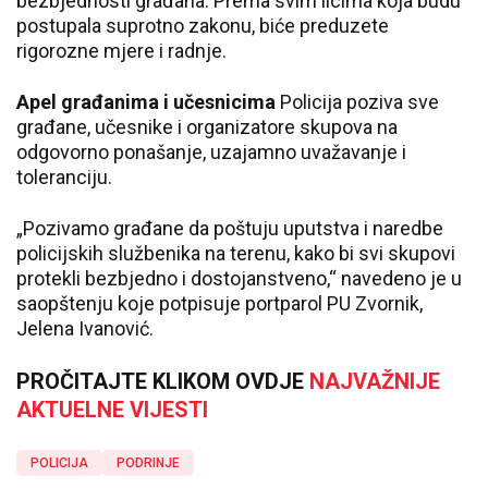
bezbjednosti građana. Prema svim licima koja budu
postupala suprotno zakonu, biće preduzete
rigorozne mjere i radnje.
Apel građanima i učesnicima
Policija poziva sve
građane, učesnike i organizatore skupova na
odgovorno ponašanje, uzajamno uvažavanje i
toleranciju.
„Pozivamo građane da poštuju uputstva i naredbe
policijskih službenika na terenu, kako bi svi skupovi
protekli bezbjedno i dostojanstveno,“ navedeno je u
saopštenju koje potpisuje portparol PU Zvornik,
Jelena Ivanović.
PROČITAJTE KLIKOM OVDJE
NAJVAŽNIJE
AKTUELNE VIJESTI
POLICIJA
PODRINJE