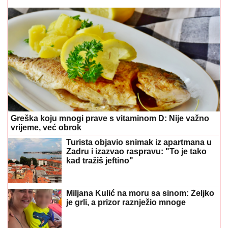
Greška koju mnogi prave s vitaminom D: Nije važno
vrijeme, već obrok
Turista objavio snimak iz apartmana u
Zadru i izazvao raspravu: "To je tako
kad tražiš jeftino"
Miljana Kulić na moru sa sinom: Željko
je grli, a prizor raznježio mnoge