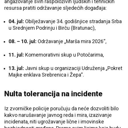
angažovanje svih raspoloživih ljudskih i tehničkih
resursa pratiti održavanje sljedećih događaja:
04. jul:
Obilježavanje 34. godišnjice stradanja Srba
u Srednjem Podrinju i Birču (Bratunac),
08. – 10. jul:
Održavanje „Marša mira 2026“,
11. jul:
Komemorativni skup u Potočarima,
13. jul:
Javni skup u organizaciji Udruženja „Pokret
Majke enklava Srebrenica i Žepa“.
Nulta tolerancija na incidente
Iz zvorničke policije poručuju da neće dozvoliti bilo
kakvo narušavanje javnog reda i mira, izazivanje
incidenata, niti ugrožavanje lične i imovinske