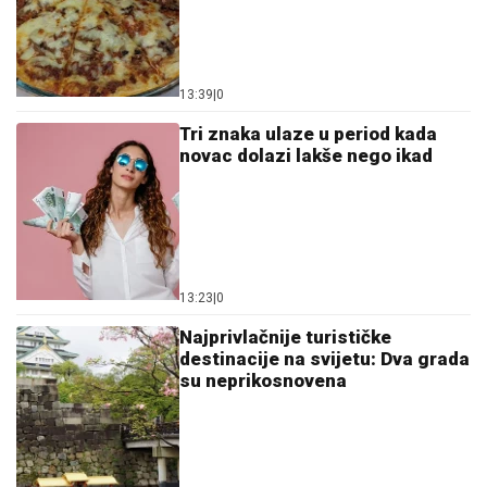
13:39
|
0
Tri znaka ulaze u period kada
novac dolazi lakše nego ikad
13:23
|
0
Najprivlačnije turističke
destinacije na svijetu: Dva grada
su neprikosnovena