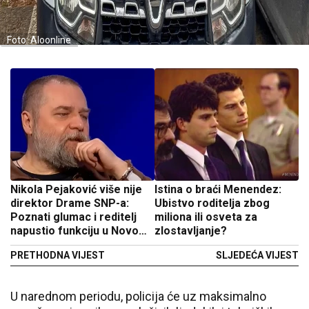
Foto: Aloonline
Nikola Pejaković više nije
Istina o braći Menendez:
direktor Drame SNP-a:
Ubistvo roditelja zbog
Poznati glumac i reditelj
miliona ili osveta za
napustio funkciju u Novom
zlostavljanje?
Sadu
PRETHODNA VIJEST
SLJEDEĆA VIJEST
U narednom periodu, policija će uz maksimalno