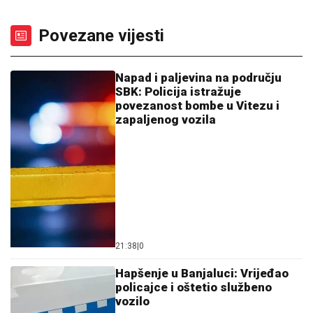
Povezane vijesti
Napad i paljevina na području
SBK: Policija istražuje
povezanost bombe u Vitezu i
zapaljenog vozila
21:38
|
0
Hapšenje u Banjaluci: Vrijeđao
policajce i oštetio službeno
vozilo