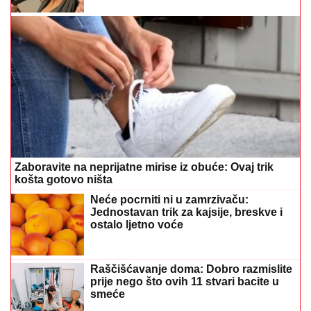
Zaboravite na neprijatne mirise iz obuće: Ovaj trik
košta gotovo ništa
Neće pocrniti ni u zamrzivaču:
Jednostavan trik za kajsije, breskve i
ostalo ljetno voće
Raščišćavanje doma: Dobro razmislite
prije nego što ovih 11 stvari bacite u
smeće