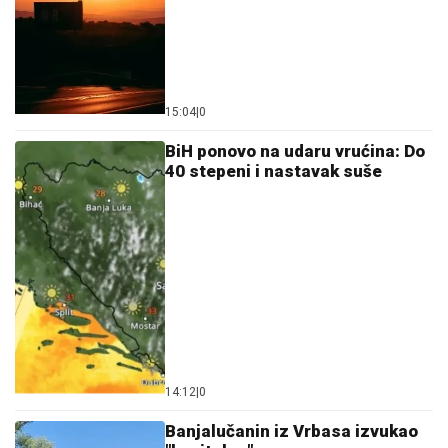
15:04
|
0
BiH ponovo na udaru vrućina: Do
40 stepeni i nastavak suše
14:12
|
0
Banjalučanin iz Vrbasa izvukao