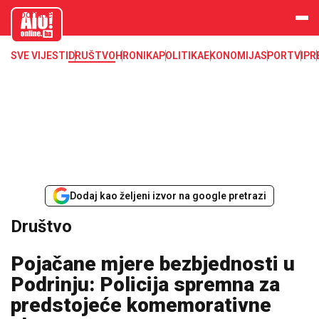
aloonline.b
a
SVE VIJESTI
DRUŠTVO
HRONIKA
POLITIKA
EKONOMIJA
SPORT
VIP
R
Dodaj kao željeni izvor na google pretrazi
Društvo
Pojačane mjere bezbjednosti u
Podrinju: Policija spremna za
predstojeće komemorativne