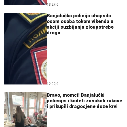
13:27
|
0
Banjalučka policija uhapsila
osam osoba tokom vikenda u
akciji suzbijanja zloupotrebe
droga
12:02
|
0
Bravo, momci! Banjalučki
policajci i kadeti zasukali rukave
i prikupili dragocjene doze krvi