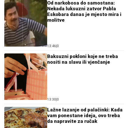
Od narkobosa do samostana:
Nekada luksuzni zatvor Pabla
Eskobara danas je mjesto mira i
molitve
13:46
|
0
Baksuzni pokloni koje ne treba
nositi na slavu ili vjenčanje
13:30
|
0
Lažne lazanje od palačinki: Kada
vam ponestane ideja, ovo treba
da napravite za ručak