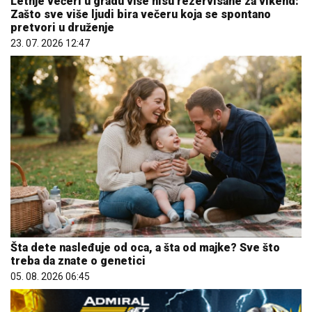
Letnje večeri u gradu više nisu rezervisane za vikend:
Zašto sve više ljudi bira večeru koja se spontano
pretvori u druženje
23. 07. 2026 12:47
Šta dete nasleđuje od oca, a šta od majke? Sve što
treba da znate o genetici
05. 08. 2026 06:45