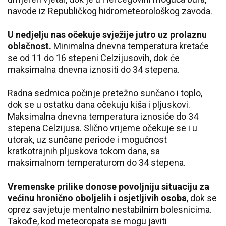
navode iz Republičkog hidrometeorološkog zavoda.
U nedjelju nas očekuje svježije jutro uz prolaznu
oblačnost.
Minimalna dnevna temperatura kretaće
se od 11 do 16 stepeni Celzijusovih, dok će
maksimalna dnevna iznositi do 34 stepena.
Radna sedmica počinje pretežno sunčano i toplo,
dok se u ostatku dana očekuju kiša i pljuskovi.
Maksimalna dnevna temperatura iznosiće do 34
stepena Celzijusa. Slično vrijeme očekuje se i u
utorak, uz sunčane periode i mogućnost
kratkotrajnih pljuskova tokom dana, sa
maksimalnom temperaturom do 34 stepena.
Vremenske prilike donose povoljniju situaciju za
većinu hronično oboljelih i osjetljivih osoba
, dok se
oprez savjetuje mentalno nestabilnim bolesnicima.
Takođe, kod meteoropata se mogu javiti