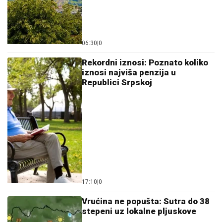
06:30
|
0
Rekordni iznosi: Poznato koliko
iznosi najviša penzija u
Republici Srpskoj
17:10
|
0
Vrućina ne popušta: Sutra do 38
stepeni uz lokalne pljuskove