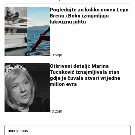
Pogledajte za koliko novca Lepa
Brena i Boba iznajmljuju
luksuznu jahtu
13:59
|
0
Otkriveni detalji: Marina
Tucaković iznajmljivala stan
gdje je čuvala stvari vrijedne
milion evra
13:25
|
0