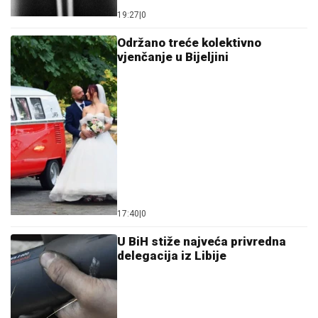
19:27
|
0
Održano treće kolektivno
vjenčanje u Bijeljini
17:40
|
0
U BiH stiže najveća privredna
delegacija iz Libije