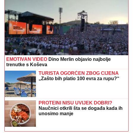
EMOTIVAN VIDEO
Dino Merlin objavio najbolje
trenutke s Koševa
TURISTA OGORČEN ZBOG CIJENA
„Zašto bih platio 100 evra za rupu?“
PROTEINI NISU UVIJEK DOBRI?
Naučnici otkrili šta se događa kada ih
unosimo manje