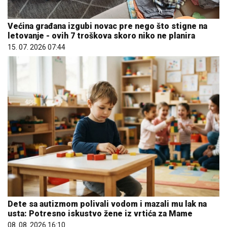
Većina građana izgubi novac pre nego što stigne na
letovanje - ovih 7 troškova skoro niko ne planira
15. 07. 2026 07:44
Dete sa autizmom polivali vodom i mazali mu lak na
usta: Potresno iskustvo žene iz vrtića za Mame
08. 08. 2026 16:10