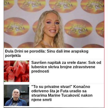
Đula Drini se porodila: Sinu dali ime arapskog
porijekla
Savršen napitak za vrele dane: Sok od
lubenice skriva brojne zdravstvene
prednosti
"To su privatne stvari" Konačno
otkriveno šta je Futa uradio sa
stvarima Marine Tucaković nakon
njene smrti