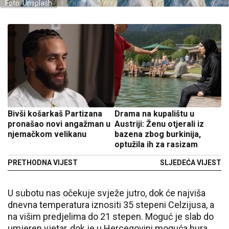
Foto: Unsplash
Bivši košarkaš Partizana
Drama na kupalištu u
pronašao novi angažman u
Austriji: Ženu otjerali iz
njemačkom velikanu
bazena zbog burkinija,
optužila ih za rasizam
PRETHODNA VIJEST
SLJEDEĆA VIJEST
U subotu nas očekuje svježe jutro, dok će najviša
dnevna temperatura iznositi 35 stepeni Celzijusa, a
na višim predjelima do 21 stepen. Moguć je slab do
umjeren vjetar, dok je u Hercegovini moguća bura,