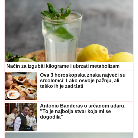
Način za izgubiti kilograme i ubrzati metabolizam
Ova 3 horoskopska znaka najveći su
srcolomci: Lako osvoje pažnju, ali
teško ih je zadržati
Antonio Banderas o srčanom udaru:
"To je najbolja stvar koja mi se
dogodila"