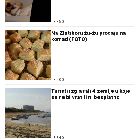
13:36
|
0
Na Zlatiboru žu-žu prodaju na
komad (FOTO)
13:28
|
0
Turisti izglasali 4 zemlje u koje
se ne bi vratili ni besplatno
13:34
|
0