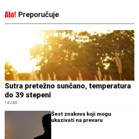
Preporučuje
Sutra pretežno sunčano, temperatura
do 39 stepeni
14:23
|
0
Šest znakova koji mogu
ukazivati na prevaru