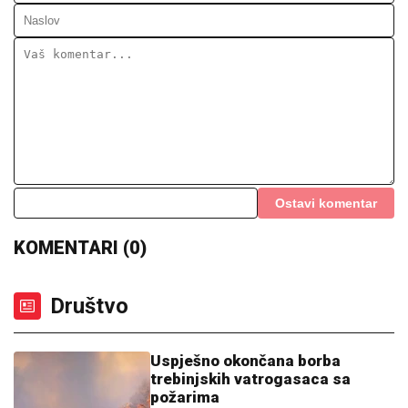
Ostavi komentar
KOMENTARI (0)
Društvo
Uspješno okončana borba
trebinjskih vatrogasaca sa
požarima