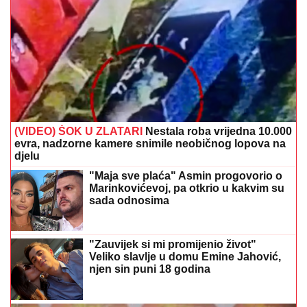
(VIDEO) ŠOK U ZLATARI
Nestala roba vrijedna 10.000
evra, nadzorne kamere snimile neobičnog lopova na
djelu
"Maja sve plaća" Asmin progovorio o
Marinkovićevoj, pa otkrio u kakvim su
sada odnosima
"Zauvijek si mi promijenio život"
Veliko slavlje u domu Emine Jahović,
njen sin puni 18 godina