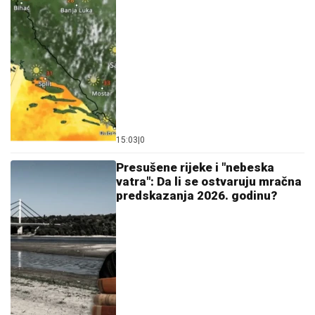
15:03
|
0
Presušene rijeke i "nebeska
vatra": Da li se ostvaruju mračna
predskazanja 2026. godinu?