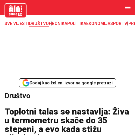
aloonline.b
a
SVE VIJESTI
DRUŠTVO
HRONIKA
POLITIKA
EKONOMIJA
SPORT
VIP
R
Dodaj kao željeni izvor na google pretrazi
Društvo
Toplotni talas se nastavlja: Živa
u termometru skače do 35
stepeni, a evo kada stižu