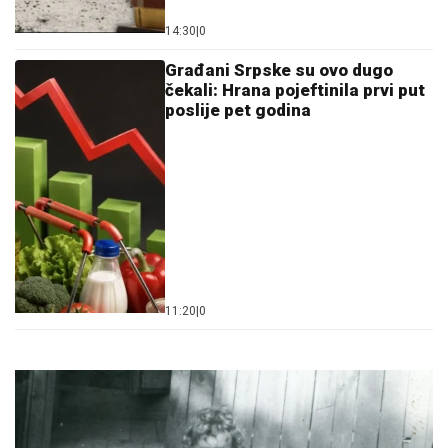
14:30
|
0
Građani Srpske su ovo dugo
čekali: Hrana pojeftinila prvi put
poslije pet godina
11:20
|
0