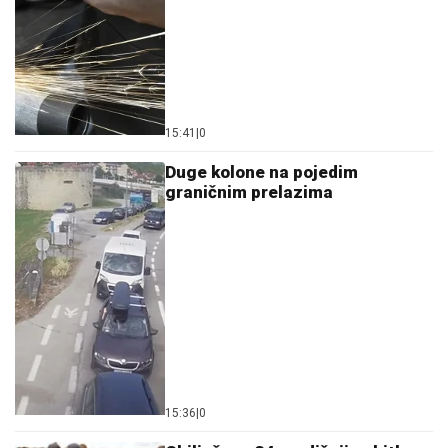
15:41
|
0
Duge kolone na pojedim
graničnim prelazima
15:36
|
0