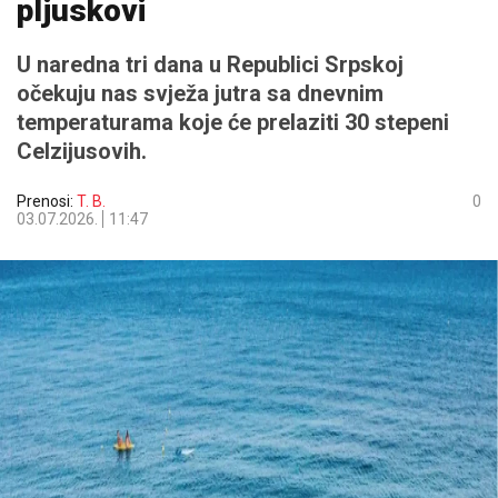
pljuskovi
U naredna tri dana u Republici Srpskoj
očekuju nas svježa jutra sa dnevnim
temperaturama koje će prelaziti 30 stepeni
Celzijusovih.
Prenosi:
T. B.
0
03.07.2026.
11:47