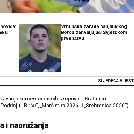
novića:
Vrhunska zarada banjalučkog
ne u
Borca zahvaljujući Svjetskom
prvenstvu
SLJEDEĆA VIJEST
ržavanja komemorativnih skupova u Bratuncu i
odrinju i Birču“, „Marš mira 2026“ i „Srebrenica 2026“).
a i naoružanja