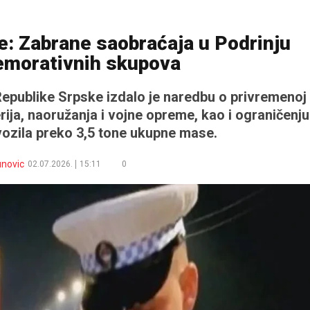
e: Zabrane saobraćaja u Podrinju
morativnih skupova
Republike Srpske izdalo je naredbu o privremenoj
ija, naoružanja i vojne opreme, kao i ograničenju
vozila preko 3,5 tone ukupne mase.
novic
02.07.2026.
15:11
0