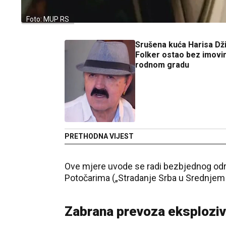
Foto: MUP RS
Srušena kuća Harisa Dži
Folker ostao bez imovi
rodnom gradu
PRETHODNA VIJEST
Ove mjere uvode se radi bezbjednog od
Potočarima („Stradanje Srba u Srednjem P
Zabrana prevoza eksploziv