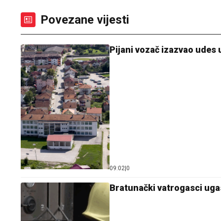
Povezane vijesti
Pijani vozač izazvao udes
09:02
|
0
Bratunački vatrogasci ugas