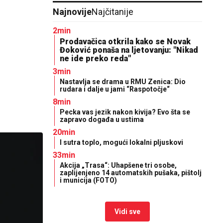
Najnovije
Najčitanije
2min
Prodavačica otkrila kako se Novak
Đoković ponaša na ljetovanju: "Nikad
ne ide preko reda"
3min
Nastavlja se drama u RMU Zenica: Dio
rudara i dalje u jami “Raspotočje“
8min
Pecka vas jezik nakon kivija? Evo šta se
zapravo događa u ustima
20min
I sutra toplo, mogući lokalni pljuskovi
33min
Akcija „Trasa“: Uhapšene tri osobe,
zaplijenjeno 14 automatskih pušaka, pištolj
i municija (FOTO)
Vidi sve