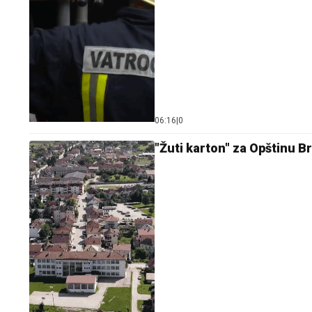
06:16
|
0
"Žuti karton" za Opštinu Bra