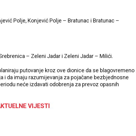
ević Polje, Konjević Polje – Bratunac i Bratunac –
rebrenica – Zeleni Jadar i Zeleni Jadar – Milići.
 planiraju putovanje kroz ove dionice da se blagovremeno
a i da imaju razumijevanja za pojačane bezbjednosne
eriodu neće izdavati odobrenja za prevoz opasnih
KTUELNE VIJESTI