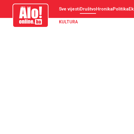
aloonline.ba
Sve vijesti
Društvo
Hronika
Politika
Ek
KULTURA