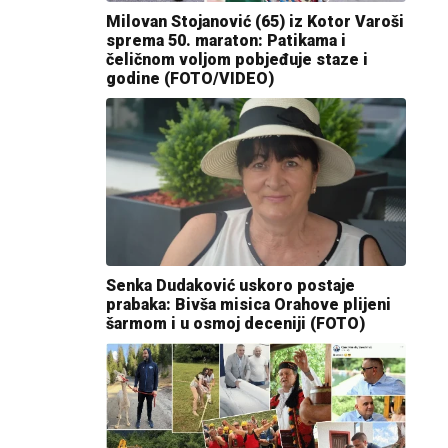
Milovan Stojanović (65) iz Kotor Varoši
sprema 50. maraton: Patikama i
čeličnom voljom pobjeđuje staze i
godine (FOTO/VIDEO)
Senka Dudaković uskoro postaje
prabaka: Bivša misica Orahove plijeni
šarmom i u osmoj deceniji (FOTO)