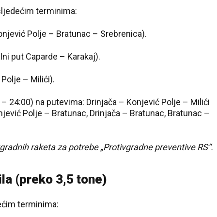
sljedećim terminima:
njević Polje – Bratunac – Srebrenica).
ni put Caparde – Karakaj).
olje – Milići).
 24:00) na putevima: Drinjača – Konjević Polje – Milići
jević Polje – Bratunac, Drinjača – Bratunac, Bratunac –
gradnih raketa za potrebe „Protivgradne preventive RS“.
la (preko 3,5 tone)
dećim terminima: