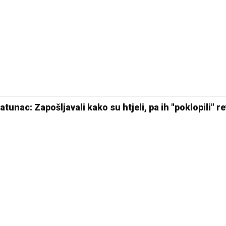
30 °C
Pale
tunac: Zapošljavali kako su htjeli, pa ih "poklopili" re