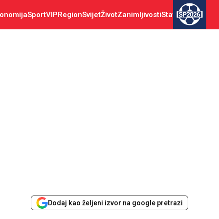
onomija
Sport
VIP
Region
Svijet
Život
Zanimljivosti
Stav
SP2026
Dodaj kao željeni izvor na google pretrazi