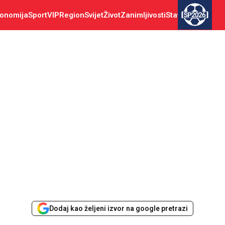
onomija
Sport
VIP
Region
Svijet
Život
Zanimljivosti
Stav
SP2026
Dodaj kao željeni izvor na google pretrazi