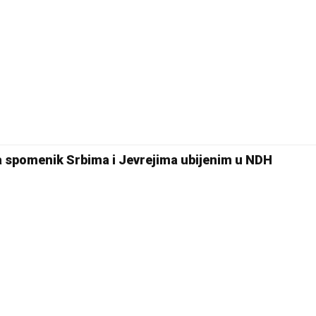
26 °C
Pale
 na spomenik Srbima i Jevrejima ubijenim u NDH