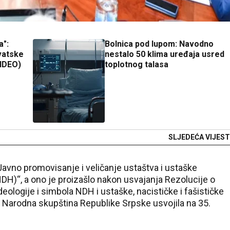
a":
Bolnica pod lupom: Navodno
vatske
nestalo 50 klima uređaja usred
VIDEO)
toplotnog talasa
SLJEDEĆA VIJEST
“Javno promovisanje i veličanje ustaštva i ustaške
DH)“, a ono je proizašlo nakon usvajanja Rezolucije o
deologije i simbola NDH i ustaške, nacističke i fašističke
je Narodna skupština Republike Srpske usvojila na 35.