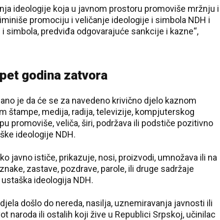
renja ideologije koja u javnom prostoru promoviše mržnju i
iminiše promociju i veličanje ideologije i simbola NDH i
je i simbola, predviđa odgovarajuće sankcije i kazne“,
pet godina zatvora
ano je da će se za navedeno krivično djelo kaznom
em štampe, medija, radija, televizije, kompjuterskog
 promoviše, veliča, širi, podržava ili podstiče pozitivno
aške ideologije NDH.
o javno ističe, prikazuje, nosi, proizvodi, umnožava ili na
nake, zastave, pozdrave, parole, ili druge sadržaje
i ustaška ideologija NDH.
djela došlo do nereda, nasilja, uznemiravanja javnosti ili
t naroda ili ostalih koji žive u Republici Srpskoj, učinilac