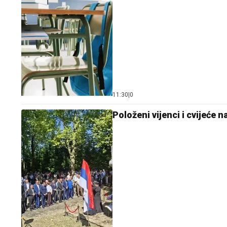
11:30
|
0
Položeni vijenci i cvijeće