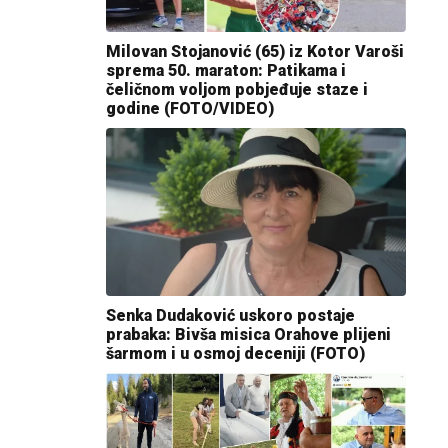
Milovan Stojanović (65) iz Kotor Varoši
sprema 50. maraton: Patikama i
čeličnom voljom pobjeđuje staze i
godine (FOTO/VIDEO)
Senka Dudaković uskoro postaje
prabaka: Bivša misica Orahove plijeni
šarmom i u osmoj deceniji (FOTO)