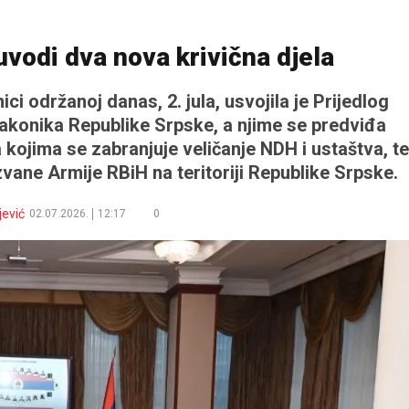
vodi dva nova krivična djela
ci održanoj danas, 2. jula, usvojila je Prijedlog
konika Republike Srpske, a njime se predviđa
 kojima se zabranjuje veličanje NDH i ustaštva, te
zvane Armije RBiH na teritoriji Republike Srpske.
jević
02.07.2026.
12:17
0