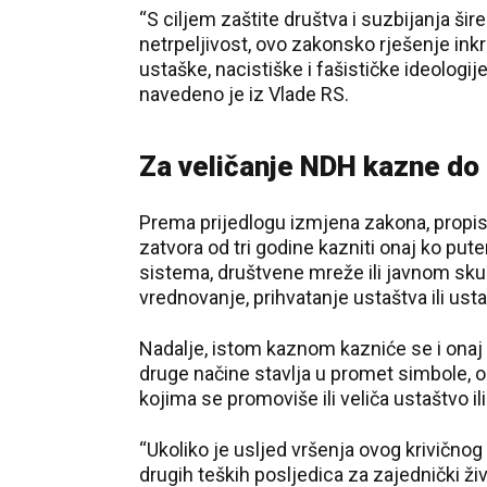
“S ciljem zaštite društva i suzbijanja ši
netrpeljivost, ovo zakonsko rješenje inkr
ustaške, nacistiške i fašističke ideologi
navedeno je iz Vlade RS.
Za veličanje NDH kazne do 
Prema prijedlogu izmjena zakona, propis
zatvora od tri godine kazniti onaj ko put
sistema, društvene mreže ili javnom skupu
vrednovanje, prihvatanje ustaštva ili ust
Nadalje, istom kaznom kazniće se i onaj k
druge načine stavlja u promet simbole, oz
kojima se promoviše ili veliča ustaštvo il
“Ukoliko je usljed vršenja ovog krivičnog 
drugih teških posljedica za zajednički živo