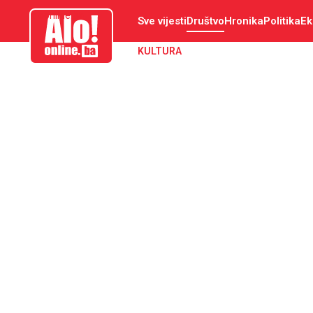
aloonline.ba
Sve vijesti
Društvo
Hronika
Politika
Ek
KULTURA