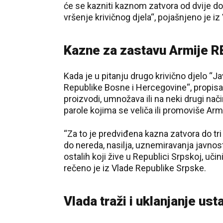
će se kazniti kaznom zatvora od dvije do p
vršenje krivičnog djela“, pojašnjeno je iz
Kazne za zastavu Armije R
Kada je u pitanju drugo krivično djelo “J
Republike Bosne i Hercegovine“, propisano
proizvodi, umnožava ili na neki drugi nač
parole kojima se veliča ili promoviše Arm
“Za to je predviđena kazna zatvora do tri
do nereda, nasilja, uznemiravanja javnosti
ostalih koji žive u Republici Srpskoj, uči
rečeno je iz Vlade Republike Srpske.
Vlada traži i uklanjanje us