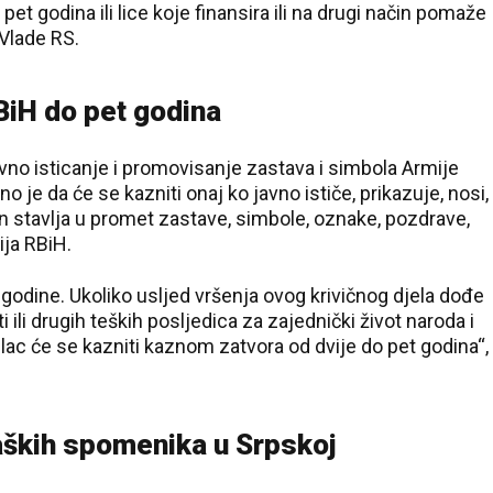
et godina ili lice koje finansira ili na drugi način pomaže
 Vlade RS.
BiH do pet godina
avno isticanje i promovisanje zastava i simbola Armije
 je da će se kazniti onaj ko javno ističe, prikazuje, nosi,
in stavlja u promet zastave, simbole, oznake, pozdrave,
ija RBiH.
 godine. Ukoliko usljed vršenja ovog krivičnog djela dođe
 ili drugih teških posljedica za zajednički život naroda i
nilac će se kazniti kaznom zatvora od dvije do pet godina“,
taških spomenika u Srpskoj