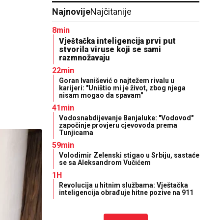
Najnovije
Najčitanije
8min
Vještačka inteligencija prvi put
stvorila viruse koji se sami
razmnožavaju
22min
Goran Ivanišević o najtežem rivalu u
karijeri: "Uništio mi je život, zbog njega
nisam mogao da spavam"
41min
Vodosnabdijevanje Banjaluke: "Vodovod"
započinje provjeru cjevovoda prema
Tunjicama
59min
Volodimir Zelenski stigao u Srbiju, sastaće
se sa Aleksandrom Vučićem
1H
Revolucija u hitnim službama: Vještačka
inteligencija obrađuje hitne pozive na 911