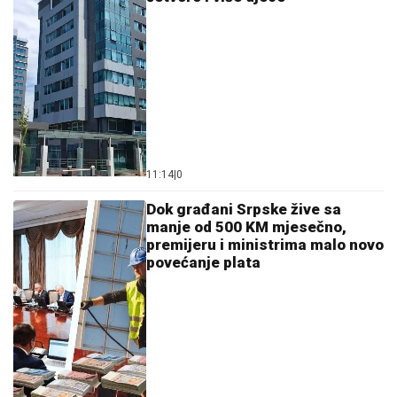
11:14
|
0
Dok građani Srpske žive sa
manje od 500 KM mjesečno,
premijeru i ministrima malo novo
povećanje plata