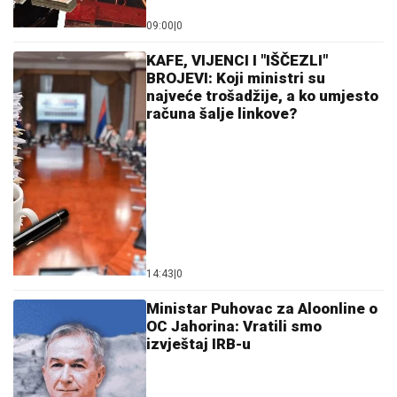
09:00
|
0
KAFE, VIJENCI I "IŠČEZLI"
BROJEVI: Koji ministri su
najveće trošadžije, a ko umjesto
računa šalje linkove?
14:43
|
0
Ministar Puhovac za Aloonline o
OC Jahorina: Vratili smo
izvještaj IRB-u