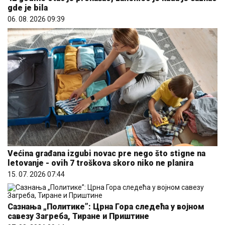
gde je bila
06. 08. 2026 09:39
Većina građana izgubi novac pre nego što stigne na
letovanje - ovih 7 troškova skoro niko ne planira
15. 07. 2026 07:44
Сазнања „Политике”: Црна Гора следећа у војном
савезу Загреба, Тиране и Приштине