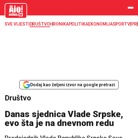
aloonline.b
a
SVE VIJESTI
DRUŠTVO
HRONIKA
POLITIKA
EKONOMIJA
SPORT
VIP
R
Dodaj kao željeni izvor na google pretrazi
Društvo
Danas sjednica Vlade Srpske,
evo šta je na dnevnom redu