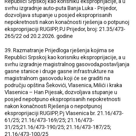
Republici Srpskoj kao korisniku eksproprijacije, a u
svrhu izgradnje auto-puta Banja Luka - Prijedor,
dozvoljava stupanje u posjed eksproprisanih
nepokretnosti nakon konačnosti rješenja o potpunoj
eksproprijaciji RUGIPP, PJ Prijedor, broj: 21.35/473-
265/22 od 20.2.2026. godine
39. Razmatranje Prijedloga rješenja kojima se
Republici Srpskoj kao korisniku eksproprijacije, a u
svrhu izgradnje magistralnog gasovoda,postavljanja
gasne stanice i druge gasne infrastrukture na
magistralnom gasovodu koji će se graditi na
području opština Šekovići, Vlasenica, Milići i kraka
Vlasenica – Han Pijesak, dozvoljava stupanje u
posjed nepotpuno eksproprisanih nepokretnosti
nakon konačnosti Rješenja o nepotpunoj
eksproprijaciji RUGIPP, Pj Vlasenica br. 21.16/473-
61/25; 21.16/473-169/25; 21.16/473-
31/25;21.16/473-190/25; 21.16/473-187/25;
21.16/473-100/25