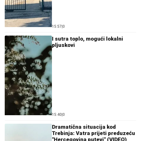
15:57
|
0
I sutra toplo, mogući lokalni
pljuskovi
15:40
|
0
Dramatična situacija kod
Trebinja: Vatra prijeti preduzeću
"Hercegovina putevi" (VIDEO)