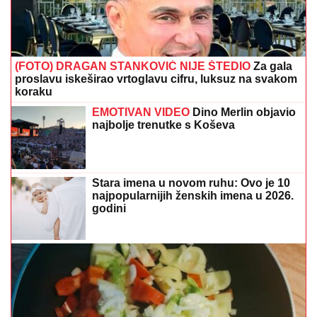
(FOTO) DRAGAN STANKOVIĆ NIJE ŠTEDIO
Za gala
proslavu iskeširao vrtoglavu cifru, luksuz na svakom
koraku
EMOTIVAN VIDEO
Dino Merlin objavio
najbolje trenutke s Koševa
Stara imena u novom ruhu: Ovo je 10
najpopularnijih ženskih imena u 2026.
godini