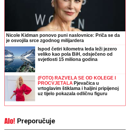
Nicole Kidman ponovo puni naslovnice: Priča se da
je osvojila srce zgodnog milijardera
Ispod četiri kilometra leda leži jezero
veliko kao pola BiH, odsječeno od
svjetlosti 15 miliona godina
(FOTO) RAZVELA SE OD KOLEGE I
PROCVJETALA
Pjevačica u
vrtoglavim štiklama i haljini pripijenoj
uz tijelo pokazala odličnu figuru
Preporučuje