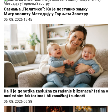
Сазнања „Политике”: Ко је поставио замку
Митрополиту Методију у Горњем Заостру
05. 08. 2026 15:45
Da li je genetika zaslužna za rađanje blizanaca? Istina o
naslednim faktorima i blizanačkoj trudnoći
06. 08. 2026 06:38