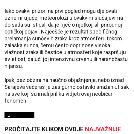
Iako ovakvi prizori na prvi pogled mogu djelovati
uznemirujuće, meteorolozi u ovakvim slučajevima
do sada su isticali da je riječ o rijetkoj, ali prirodnoj
optičkoj pojavi. Najčešće je rezultat specifičnog
prelamanja sunčevih zraka kroz atmosferu tokom
zalaska sunca, čemu često doprinose visoka
vlažnost zraka ili čestice u atmosferi koje raspršuju
svjetlost, dajući joj intenzivnu crvenu ili narandžastu
nijansu.
Ipak, bez obzira na naučno objašnjenje, nebo iznad
Sarajeva večeras je zasigurno ostavilo snažan utisak
na sve koji su imali priliku vidjeti ovaj neobičan
fenomen.
PROČITAJTE KLIKOM OVDJE
NAJVAŽNIJE