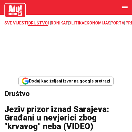
aloonline.b
a
SVE VIJESTI
DRUŠTVO
HRONIKA
POLITIKA
EKONOMIJA
SPORT
VIP
R
Dodaj kao željeni izvor na google pretrazi
Društvo
Jeziv prizor iznad Sarajeva:
Građani u nevjerici zbog
"krvavog" neba (VIDEO)