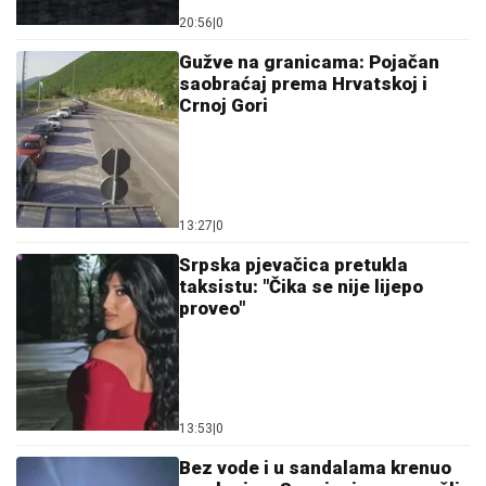
20:56
|
0
Gužve na granicama: Pojačan
saobraćaj prema Hrvatskoj i
Crnoj Gori
13:27
|
0
Srpska pjevačica pretukla
taksistu: "Čika se nije lijepo
proveo"
13:53
|
0
Bez vode i u sandalama krenuo