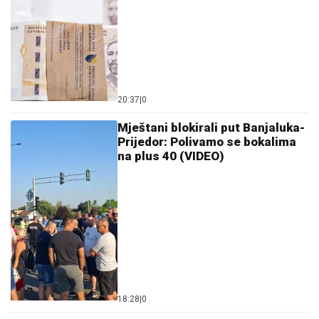
20:37
|
0
Mještani blokirali put Banjaluka-
Prijedor: Polivamo se bokalima
na plus 40 (VIDEO)
18:28
|
0