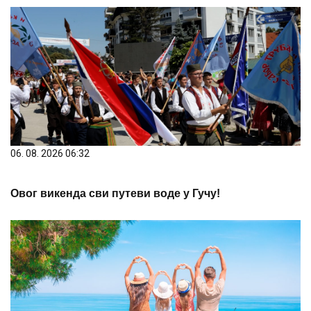
06. 08. 2026 06:32
Овог викенда сви путеви воде у Гучу!