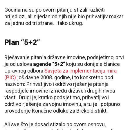
Godinama su po ovom pitanju stizali različiti
prijedlozi, ali nijedan od njih nije bio prihvatljiv makar
za jednu od tri strane. I tako ukrug.
Plan “5+2“
Rješavanje pitanja državne imovine, podsjetimo, prvi
je od uslova
agende “5+2“
koju su donijele članice
Upravnog odbora
Savjeta za implementaciju mira
(PIC)
još davne 2008. godine, i to konkretno pod
nazivom: Prihvatljivo i održivo rješenje pitanja
raspodjele imovine između države i drugih nivoa
vlasti. Drugi je, kratko podsjetimo, prihvatljivo i
održivo rješenje za vojnu imovinu, a tu je i potpuno
provođenje Konačne odluke za Brčko distrikt.
Ali sve što je dosad stizalo po ovom osnovu,