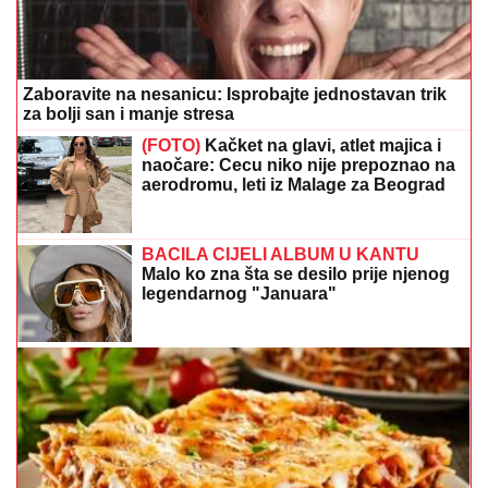
Zaboravite na nesanicu: Isprobajte jednostavan trik
za bolji san i manje stresa
(FOTO)
Kačket na glavi, atlet majica i
naočare: Cecu niko nije prepoznao na
aerodromu, leti iz Malage za Beograd
BACILA CIJELI ALBUM U KANTU
Malo ko zna šta se desilo prije njenog
legendarnog "Januara"