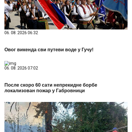
06. 08. 2026 06:32
Овог викенда сви путеви воде у Гучу!
06. 08. 2026 07:02
После скоро 60 сати непрекидне борбе
локализован пожар у Габровници