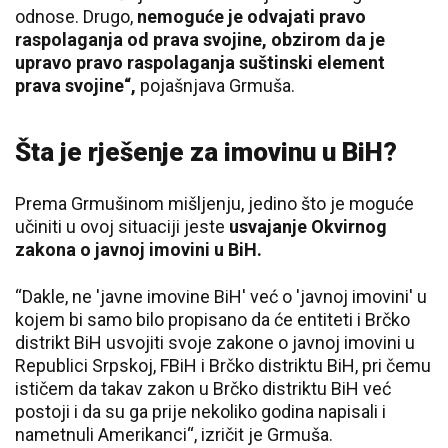
odnose. Drugo,
nemoguće je odvajati pravo
raspolaganja od prava svojine, obzirom da je
upravo pravo raspolaganja suštinski element
prava svojine“,
pojašnjava Grmuša.
Šta je rješenje za imovinu u BiH?
Prema Grmušinom mišljenju, jedino što je moguće
učiniti u ovoj situaciji jeste
usvajanje Okvirnog
zakona o javnoj imovini u BiH.
“Dakle, ne 'javne imovine BiH' već o 'javnoj imovini' u
kojem bi samo bilo propisano da će entiteti i Brčko
distrikt BiH usvojiti svoje zakone o javnoj imovini u
Republici Srpskoj, FBiH i Brčko distriktu BiH, pri čemu
ističem da takav zakon u Brčko distriktu BiH već
postoji i da su ga prije nekoliko godina napisali i
nametnuli Amerikanci“, izričit je Grmuša.