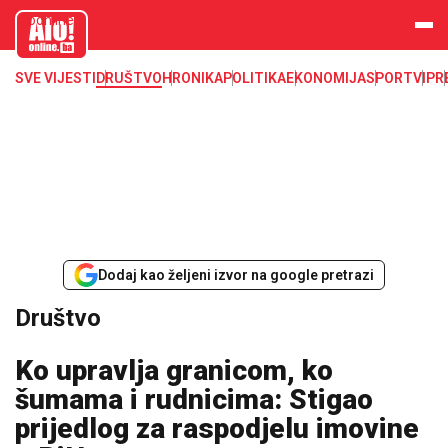
aloonline.b
a
SVE VIJESTI
DRUŠTVO
HRONIKA
POLITIKA
EKONOMIJA
SPORT
VIP
R
Dodaj kao željeni izvor na google pretrazi
Društvo
Ko upravlja granicom, ko
šumama i rudnicima: Stigao
prijedlog za raspodjelu imovine