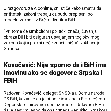
U razgovoru za Aloonline, on ističe kako smatra da
entitetski zakoni trebaju da budu prepisani po
modelu zakona iz Brčko distrikta BiH.
“Pri tome će simbolični i politički značaj čuvanja
obraza BiH biti osiguran usvajanjem tog okvirnog
zakona koji u praksi neće značiti ništa“, zaključuje
Grmuša.
Kovačević: Nije sporno da i BiH ima
imovinu ako se dogovore Srpska i
FBiH
Radovan Kovačević, delegat SNSD-a u Domu naroda
PS BiH, kazao je da je pitanje imovine u BiH riješeno
Dejtonskim mirovnim sporazumom i Ustavom BiH i
da je sasvim jasno da ona pripada Republici Srpskoj i