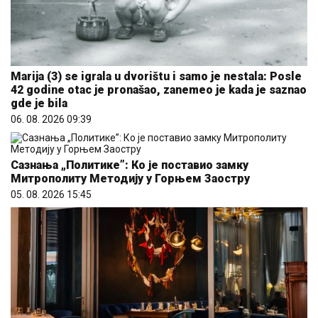
Marija (3) se igrala u dvorištu i samo je nestala: Posle
42 godine otac je pronašao, zanemeo je kada je saznao
gde je bila
06. 08. 2026 09:39
Сазнања „Политике”: Ко је поставио замку
Митрополиту Методију у Горњем Заостру
05. 08. 2026 15:45