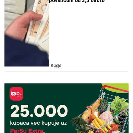
povišicom od 3,5 odsto
15:30
|
0