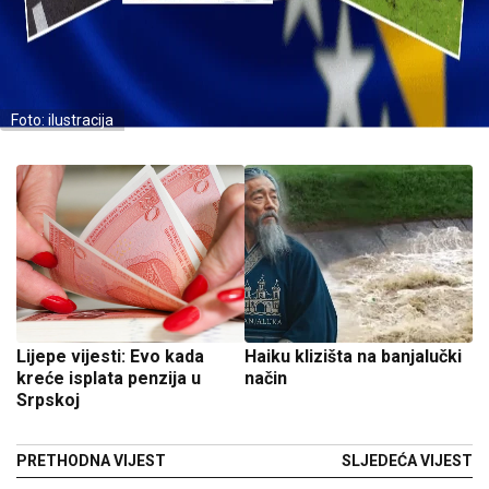
Foto: ilustracija
Lijepe vijesti: Evo kada
Haiku klizišta na banjalučki
kreće isplata penzija u
način
Srpskoj
PRETHODNA VIJEST
SLJEDEĆA VIJEST