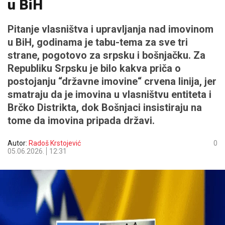
u BiH
Pitanje vlasništva i upravljanja nad imovinom
u BiH, godinama je tabu-tema za sve tri
strane, pogotovo za srpsku i bošnjačku. Za
Republiku Srpsku je bilo kakva priča o
postojanju “državne imovine“ crvena linija, jer
smatraju da je imovina u vlasništvu entiteta i
Brčko Distrikta, dok Bošnjaci insistiraju na
tome da imovina pripada državi.
Autor:
Radoš Krstojević
0
05.06.2026.
12:31