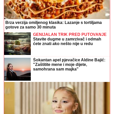
Brza verzija omiljenog klasika: Lazanje s tortiljama
gotove za samo 30 minuta
GENIJALAN TRIK PRED PUTOVANJE
Stavite dugme u zamrzivač i odmah
ćete znati ako nešto nije u redu
Šokantan apel pjevačice Aldine Bajić:
"Zaštitite mene i moje dijete,
samohrana sam majka"