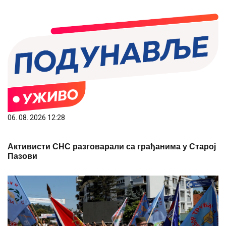
06. 08. 2026 12:28
Активисти СНС разговарали са грађанима у Старој
Пазови