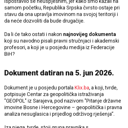
ispostavilo se neuspješnim, jer kako smo kazali na
samom početku, Republika Srpska čvrsto ostaje pri
stavu da ona upravlja imovinom na svojoj teritoriji i
da neće dozvoliti da bude drugačije.
Da li će tako ostati i nakon
najnovijeg dokumenta
koji su navodno pisali pravni stručnjaci i akademski
profesori, a koji je u posjedu medija iz Federacije
BiH?
Dokument datiran na 5. jun 2026.
Dokument je u posjedu portala
Klix.ba
, a koji, tvrde,
potpisuje Centar za geopolitička istraživanja
"GEOPOL" iz Sarajeva, pod nazivom "Pitanje državne
imovine Bosne i Hercegovine – geopolitička i pravna
analiza nesuglasica i prijedlog održivog rješenja“.
Iza njega, tvrde, stoji grupa pravnika s