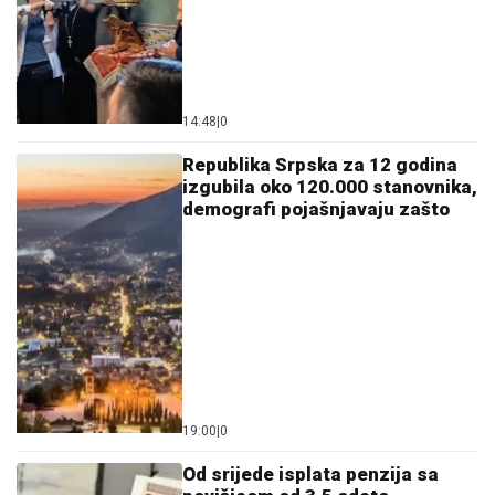
14:48
|
0
Republika Srpska za 12 godina
izgubila oko 120.000 stanovnika,
demografi pojašnjavaju zašto
19:00
|
0
Od srijede isplata penzija sa