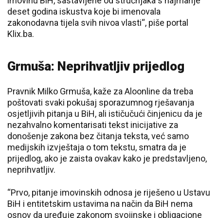
imovinu BiH, sastavljene od stručnjaka s najmanje
deset godina iskustva koje bi imenovala
zakonodavna tijela svih nivoa vlasti“, piše portal
Klix.ba.
Grmuša: Neprihvatljiv prijedlog
Pravnik Milko Grmuša, kaže za Aloonline da treba
poštovati svaki pokušaj sporazumnog rješavanja
osjetljivih pitanja u BiH, ali ističučući činjenicu da je
nezahvalno komentarisati tekst inicijative za
donošenje zakona bez čitanja teksta, već samo
medijskih izvještaja o tom tekstu, smatra da je
prijedlog, ako je zaista ovakav kako je predstavljeno,
neprihvatljiv.
“Prvo, pitanje imovinskih odnosa je riješeno u Ustavu
BiH i entitetskim ustavima na način da BiH nema
osnov da uređuje zakonom svojinske i obligacione