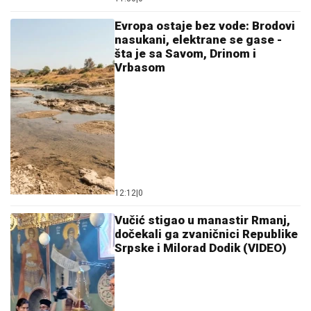
Evropa ostaje bez vode: Brodovi
nasukani, elektrane se gase -
šta je sa Savom, Drinom i
Vrbasom
12:12
|
0
Vučić stigao u manastir Rmanj,
dočekali ga zvaničnici Republike
Srpske i Milorad Dodik (VIDEO)