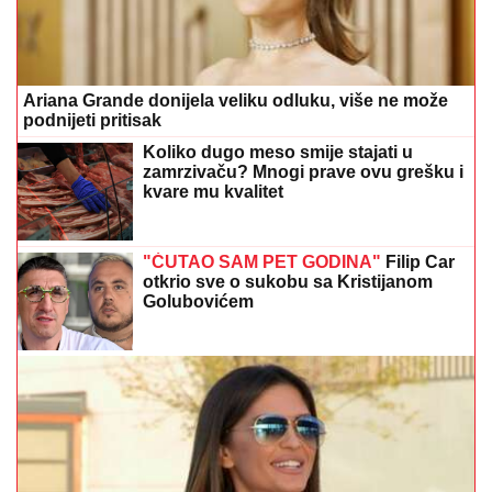
Ariana Grande donijela veliku odluku, više ne može
podnijeti pritisak
Koliko dugo meso smije stajati u
zamrzivaču? Mnogi prave ovu grešku i
kvare mu kvalitet
"ĆUTAO SAM PET GODINA"
Filip Car
otkrio sve o sukobu sa Kristijanom
Golubovićem