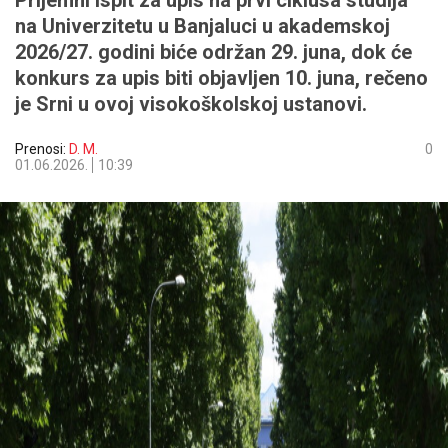
Prijemni ispit za upis na prvi ciklusa studija
na Univerzitetu u Banjaluci u akademskoj
2026/27. godini biće održan 29. juna, dok će
konkurs za upis biti objavljen 10. juna, rečeno
je Srni u ovoj visokoškolskoj ustanovi.
Prenosi:
D. M.
0
01.06.2026.
10:39