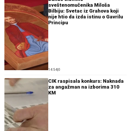
sveštenomučenika Miloša
Bilbiju: Svetac iz Grahova koji
nije htio da izda istinu o Gavrilu
Principu
14:54
|
0
CIK raspisala konkurs: Naknada
za angažman na izborima 310
KM