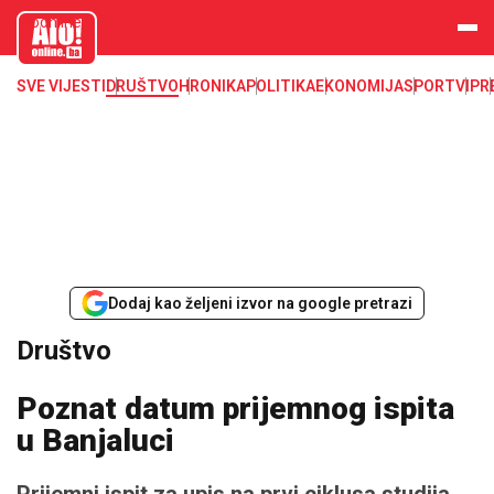
aloonline.b
a
SVE VIJESTI
DRUŠTVO
HRONIKA
POLITIKA
EKONOMIJA
SPORT
VIP
R
Dodaj kao željeni izvor na google pretrazi
Društvo
Poznat datum prijemnog ispita
u Banjaluci