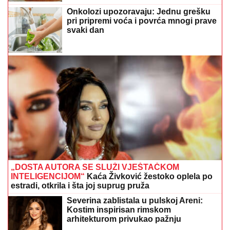
Onkolozi upozoravaju: Jednu grešku
pri pripremi voća i povrća mnogi prave
svaki dan
„DOSTA AUTORA SE SLUŽI VJEŠTAČKOM
INTELIGENCIJOM“
Kaća Živković žestoko oplela po
estradi, otkrila i šta joj suprug pruža
Severina zablistala u pulskoj Areni:
Kostim inspirisan rimskom
arhitekturom privukao pažnju