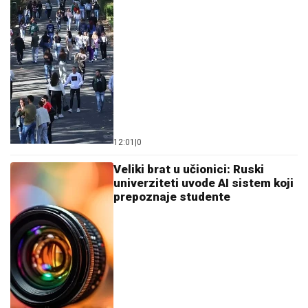
12:01
|
0
Veliki brat u učionici: Ruski
univerziteti uvode AI sistem koji
prepoznaje studente