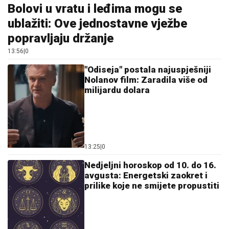
Bolovi u vratu i leđima mogu se
ublažiti: Ove jednostavne vježbe
popravljaju držanje
13:56
|
0
"Odiseja" postala najuspješniji
Nolanov film: Zaradila više od
milijardu dolara
13:25
|
0
Nedjeljni horoskop od 10. do 16.
avgusta: Energetski zaokret i
prilike koje ne smijete propustiti