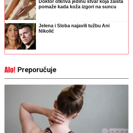
Doktor otkriva jedinu stvar koja zaista
pomaže kada koža izgori na suncu
Jelena i Sloba najavili tužbu Ani
Nikolić
Preporučuje