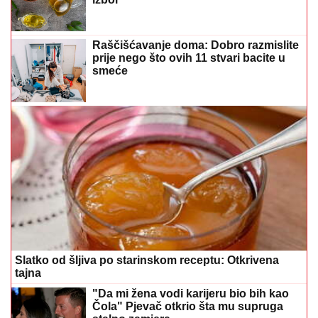
Raščišćavanje doma: Dobro razmislite
prije nego što ovih 11 stvari bacite u
smeće
Slatko od šljiva po starinskom receptu: Otkrivena
tajna
"Da mi žena vodi karijeru bio bih kao
Čola" Pjevač otkrio šta mu supruga