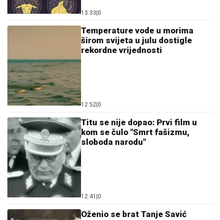
13:33
|
0
Temperature vode u morima
širom svijeta u julu dostigle
rekordne vrijednosti
12:52
|
0
Titu se nije dopao: Prvi film u
kom se čulo "Smrt fašizmu,
sloboda narodu"
12:41
|
0
Oženio se brat Tanje Savić