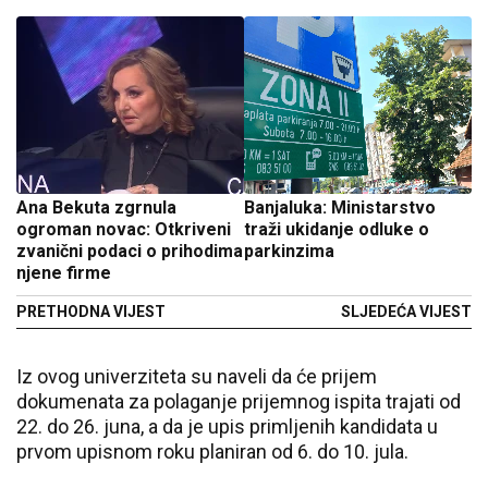
Ana Bekuta zgrnula
Banjaluka: Ministarstvo
ogroman novac: Otkriveni
traži ukidanje odluke o
zvanični podaci o prihodima
parkinzima
njene firme
PRETHODNA VIJEST
SLJEDEĆA VIJEST
Iz ovog univerziteta su naveli da će prijem
dokumenata za polaganje prijemnog ispita trajati od
22. do 26. juna, a da je upis primljenih kandidata u
prvom upisnom roku planiran od 6. do 10. jula.