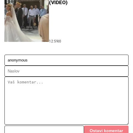
(VIDEO)
12:59
|
0
Ostavi komentar