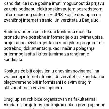
Kandidati će i ove godine imati mogućnost da prijavu
za upis podnesu elektronskim putem posredstvom
informacionog sistema E-UPIS, koji je dostupan na
zvaničnoj internet stranici Univerziteta u Banjaluci.
Budući studenti će u tekstu konkursa moći da
pronađu sve potrebne informacije o uslovima upisa,
broju raspoloživih mjesta na studijskim programima,
potrebnoj dokumentaciji, kao i načinu polaganja
prijemnog ispita i kriterijumima za rangiranje
kandidata.
Konkurs će biti objavljen u dnevnim novinama i na
zvaničnoj internet stranici Univerziteta, a kandidati će
blagovremeno biti informisani i o svim drugim
aktivnostima u vezi sa upisom.
Drugi upisni rok biće organizovan na fakultetima i
Akademiji umjetnosti na kojima nakon prvog upisnog