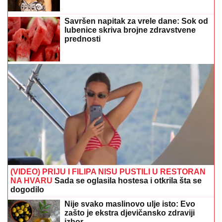
Savršen napitak za vrele dane: Sok od
lubenice skriva brojne zdravstvene
prednosti
(VIDEO) PRIJU I FILIPA NISU PUSTILI U RESTORAN
NA HVARU
Sada se oglasila hostesa i otkrila šta se
dogodilo
Nije svako maslinovo ulje isto: Evo
zašto je ekstra djevičansko zdraviji
izbor