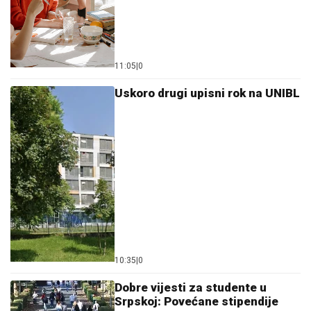
11:05
|
0
Uskoro drugi upisni rok na UNIBL
10:35
|
0
Dobre vijesti za studente u
Srpskoj: Povećane stipendije