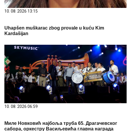
10. 08. 2026 13:15
Uhapšen muškarac zbog provale u kuću Kim
Kardašijan
10. 08. 2026 06:59
Миле Новковић најбоља труба 65. Драгачевског
сабора, оркестру Васиљевића главна награда