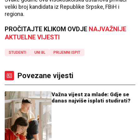
veliki broj kandidata iz Republike Srpske, FBiH i
regiona.
PROČITAJTE KLIKOM OVDJE
NAJVAŽNIJE
AKTUELNE VIJESTI
STUDENTI
UNI BL
PRIJEMNI ISPIT
Povezane vijesti
Važna vijest za mlade: Gdje se
danas najviše isplati studirati?