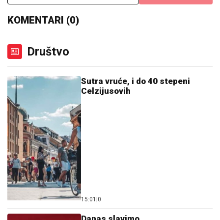
KOMENTARI (0)
Društvo
Sutra vruće, i do 40 stepeni
Celzijusovih
15:01
|
0
Danas slavimo