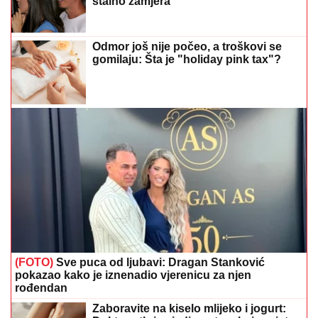
stalno zamjera
Odmor još nije počeo, a troškovi se
gomilaju: Šta je "holiday pink tax"?
(FOTO)
Sve puca od ljubavi: Dragan Stanković
pokazao kako je iznenadio vjerenicu za njen
rođendan
Zaboravite na kiselo mlijeko i jogurt: