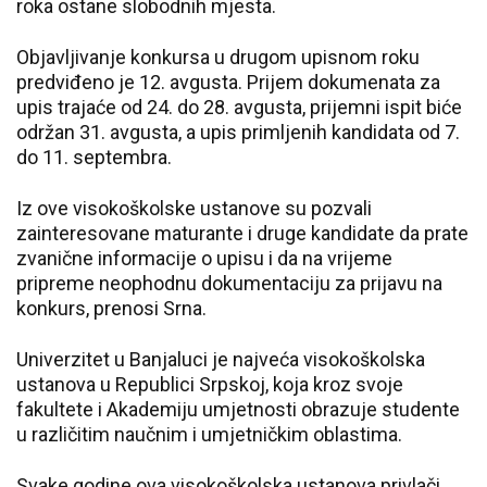
roka ostane slobodnih mjesta.
Objavljivanje konkursa u drugom upisnom roku
predviđeno je 12. avgusta. Prijem dokumenata za
upis trajaće od 24. do 28. avgusta, prijemni ispit biće
održan 31. avgusta, a upis primljenih kandidata od 7.
do 11. septembra.
Iz ove visokoškolske ustanove su pozvali
zainteresovane maturante i druge kandidate da prate
zvanične informacije o upisu i da na vrijeme
pripreme neophodnu dokumentaciju za prijavu na
konkurs, prenosi Srna.
Univerzitet u Banjaluci je najveća visokoškolska
ustanova u Republici Srpskoj, koja kroz svoje
fakultete i Akademiju umjetnosti obrazuje studente
u različitim naučnim i umjetničkim oblastima.
Svake godine ova visokoškolska ustanova privlači