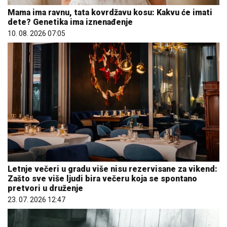
Mama ima ravnu, tata kovrdžavu kosu: Kakvu će imati
dete? Genetika ima iznenađenje
10. 08. 2026 07:05
Letnje večeri u gradu više nisu rezervisane za vikend:
Zašto sve više ljudi bira večeru koja se spontano
pretvori u druženje
23. 07. 2026 12:47