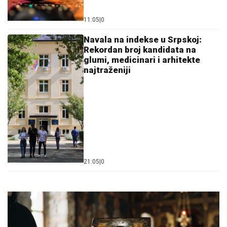
11:05
|
0
Navala na indekse u Srpskoj:
Rekordan broj kandidata na
glumi, medicinari i arhitekte
najtraženiji
21:05
|
0