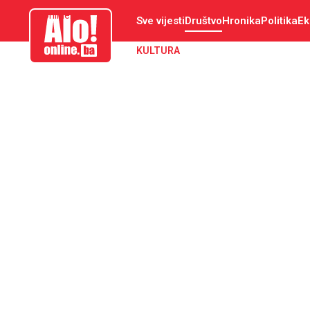
aloonline.ba
Sve vijesti
Društvo
Hronika
Politika
Ek
KULTURA