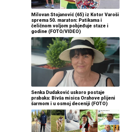
Milovan Stojanović (65) iz Kotor Varoši
sprema 50. maraton: Patikama i
čeličnom voljom pobjeđuje staze i
godine (FOTO/VIDEO)
Senka Dudaković uskoro postaje
prabaka: Bivša misica Orahove plijeni
šarmom i u osmoj deceniji (FOTO)