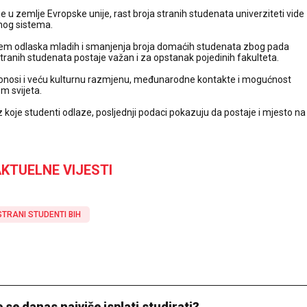
u zemlje Evropske unije, rast broja stranih studenata univerziteti vide
vnog sistema.
lem odlaska mladih i smanjenja broja domaćih studenata zbog pada
stranih studenata postaje važan i za opstanak pojedinih fakulteta.
a donosi i veću kulturnu razmjenu, međunarodne kontakte i mogućnost
m svijeta.
z koje studenti odlaze, posljednji podaci pokazuju da postaje i mjesto na
KTUELNE VIJESTI
STRANI STUDENTI BIH
 se danas najviše isplati studirati?