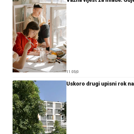
11:05
|
0
Uskoro drugi upisni rok n