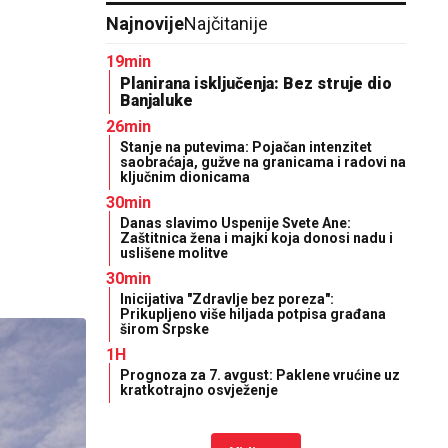
Najnovije
Najčitanije
19min
Planirana isključenja: Bez struje dio
Banjaluke
26min
Stanje na putevima: Pojačan intenzitet
saobraćaja, gužve na granicama i radovi na
ključnim dionicama
30min
Danas slavimo Uspenije Svete Ane:
Zaštitnica žena i majki koja donosi nadu i
uslišene molitve
30min
Inicijativa "Zdravlje bez poreza":
Prikupljeno više hiljada potpisa građana
širom Srpske
1H
Prognoza za 7. avgust: Paklene vrućine uz
kratkotrajno osvježenje