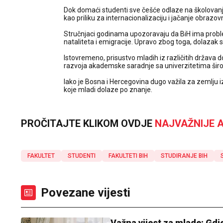
Dok domaći studenti sve češće odlaze na školovanje 
kao priliku za internacionalizaciju i jačanje obrazo
Stručnjaci godinama upozoravaju da BiH ima prob
nataliteta i emigracije. Upravo zbog toga, dolazak 
Istovremeno, prisustvo mladih iz različitih držav
razvoja akademske saradnje sa univerzitetima širo
Iako je Bosna i Hercegovina dugo važila za zemlju i
koje mladi dolaze po znanje.
PROČITAJTE KLIKOM OVDJE
NAJVAŽNIJE A
FAKULTET
STUDENTI
FAKULTETI BIH
STUDIRANJE BIH
Povezane vijesti
Važna vijest za mlade: Gdje