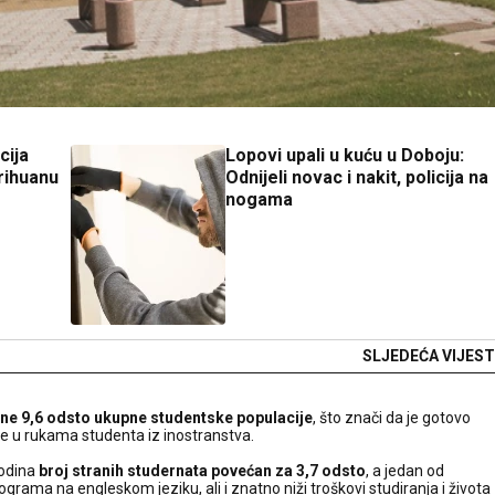
cija
Lopovi upali u kuću u Doboju:
arihuanu
Odnijeli novac i nakit, policija na
nogama
SLJEDEĆA VIJEST
čine 9,6 odsto ukupne studentske populacije
, što znači da je gotovo
e u rukama studenta iz inostranstva.
godina
broj stranih studernata povećan za 3,7 odsto
, a jedan od
ograma na engleskom jeziku, ali i znatno niži troškovi studiranja i života