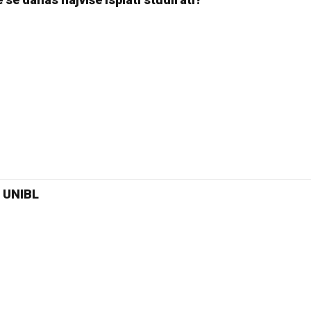
18 °C
Pale
a UNIBL