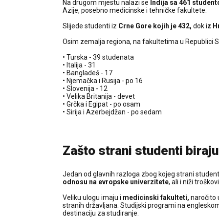
Na drugom mjestu nalazi se
Indija sa 461 studen
Azije, posebno medicinske i tehničke fakultete.
Slijede studenti iz
Crne Gore kojih je 432,
dok i
z H
Osim zemalja regiona, na fakultetima u Republici Srp
• Turska - 39 studenata
• Italija - 31
• Bangladeš - 17
• Njemačka i Rusija - po 16
• Slovenija - 12
• Velika Britanija - devet
• Grčka i Egipat - po osam
• Sirija i Azerbejdžan - po sedam
Zašto strani studenti biraj
Jedan od glavnih razloga zbog kojeg strani studenti 
odnosu na evropske univerzitete
, ali i niži troškov
Veliku ulogu imaju i
medicinski fakulteti,
naročito u
stranih državljana. Studijski programi na engleskom 
destinaciju za studiranje.