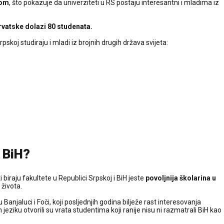
tom
, što pokazuje da univerziteti u RS postaju interesantni i mladima iz
rvatske dolazi 80 studenata.
skoj studiraju i mladi iz brojnih drugih država svijeta:
u BiH?
biraju fakultete u Republici Srpskoj i BiH jeste
povoljnija školarina u
i života.
 Banjaluci i Foči, koji posljednjih godina bilježe rast interesovanja
jeziku otvorili su vrata studentima koji ranije nisu ni razmatrali BiH kao