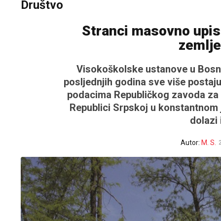
Društvo
Stranci masovno upisu
zemlje
Visokoškolske ustanove u Bosni 
posljednjih godina sve više postaj
podacima Republičkog zavoda za sta
Republici Srpskoj u konstantnom 
dolazi
Autor:
M. S.