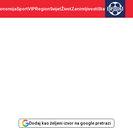
onomija
Sport
VIP
Region
Svijet
Život
Zanimljivosti
Stav
SP2026
Dodaj kao željeni izvor na google pretrazi