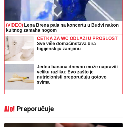
(VIDEO)
Lepa Brena pala na koncertu u Budvi nakon
kultnog zamaha nogom
ČETKA ZA WC ODLAZI U PROŠLOST
Sve više domaćinstava bira
higijenskiju zamjenu
Jedna banana dnevno može napraviti
veliku razliku: Evo zašto je
nutricionisti preporučuju gotovo
svima
Preporučuje