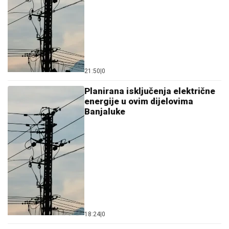
21:50
|
0
Planirana isključenja električne
energije u ovim dijelovima
Banjaluke
18:24
|
0