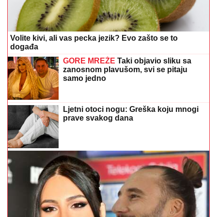
Volite kivi, ali vas pecka jezik? Evo zašto se to
događa
GORE MREŽE
Taki objavio sliku sa
zanosnom plavušom, svi se pitaju
samo jedno
Ljetni otoci nogu: Greška koju mnogi
prave svakog dana