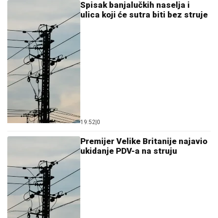
Spisak banjalučkih naselja i
ulica koji će sutra biti bez struje
19:52
|
0
Premijer Velike Britanije najavio
ukidanje PDV-a na struju