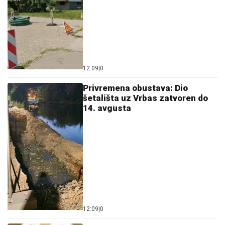
12:09
|
0
Privremena obustava: Dio
šetališta uz Vrbas zatvoren do
14. avgusta
12:09
|
0