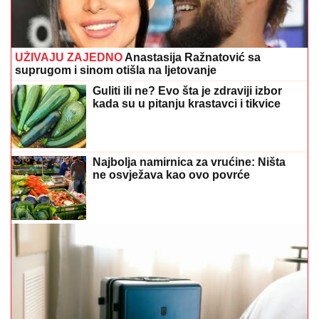
UŽIVAJU ZAJEDNO
Anastasija Ražnatović sa
suprugom i sinom otišla na ljetovanje
Guliti ili ne? Evo šta je zdraviji izbor
kada su u pitanju krastavci i tikvice
Najbolja namirnica za vrućine: Ništa
ne osvježava kao ovo povrće