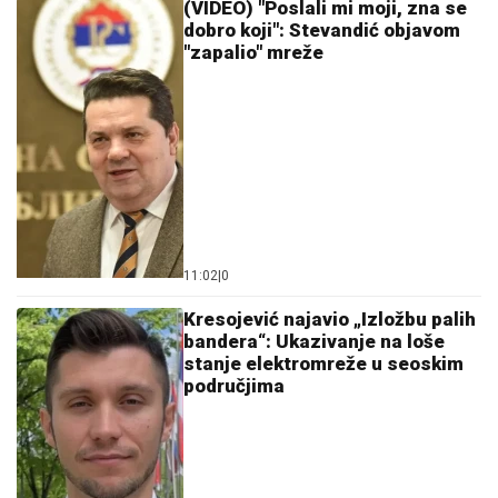
(VIDEO) "Poslali mi moji, zna se
dobro koji": Stevandić objavom
"zapalio" mreže
11:02
|
0
Kresojević najavio „Izložbu palih
bandera“: Ukazivanje na loše
stanje elektromreže u seoskim
područjima