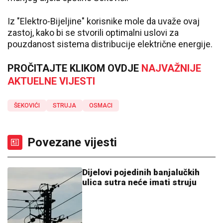
Iz "Elektro-Bijeljine" korisnike mole da uvaže ovaj
zastoj, kako bi se stvorili optimalni uslovi za
pouzdanost sistema distribucije električne energije.
PROČITAJTE KLIKOM OVDJE
NAJVAŽNIJE
AKTUELNE VIJESTI
ŠEKOVIĆI
STRUJA
OSMACI
Povezane vijesti
Dijelovi pojedinih banjalučkih
ulica sutra neće imati struju