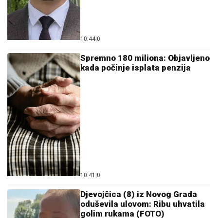
10:44
|
0
Spremno 180 miliona: Objavljeno
kada počinje isplata penzija
10:41
|
0
Djevojčica (8) iz Novog Grada
oduševila ulovom: Ribu uhvatila
golim rukama (FOTO)