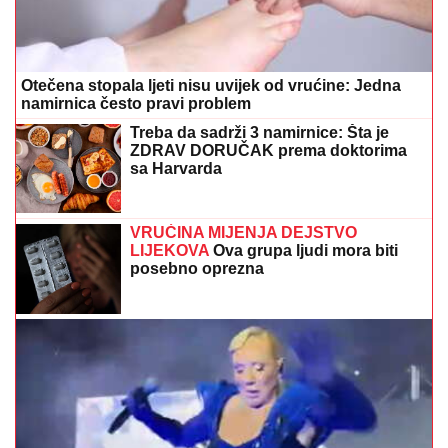
Otečena stopala ljeti nisu uvijek od vrućine: Jedna
namirnica često pravi problem
Treba da sadrži 3 namirnice: Šta je
ZDRAV DORUČAK prema doktorima
sa Harvarda
VRUĆINA MIJENJA DEJSTVO
LIJEKOVA
Ova grupa ljudi mora biti
posebno oprezna