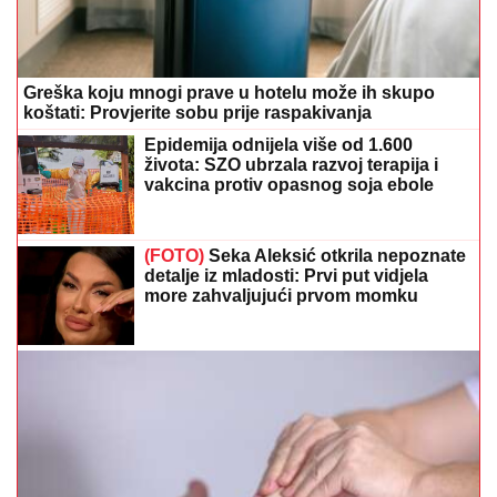
Greška koju mnogi prave u hotelu može ih skupo
koštati: Provjerite sobu prije raspakivanja
Epidemija odnijela više od 1.600
života: SZO ubrzala razvoj terapija i
vakcina protiv opasnog soja ebole
(FOTO)
Seka Aleksić otkrila nepoznate
detalje iz mladosti: Prvi put vidjela
more zahvaljujući prvom momku