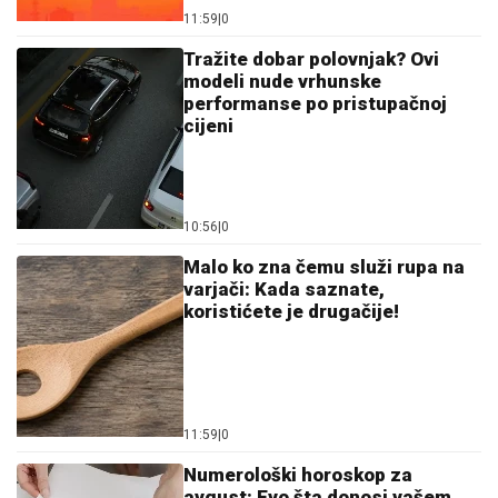
11:59
|
0
Tražite dobar polovnjak? Ovi
modeli nude vrhunske
performanse po pristupačnoj
cijeni
10:56
|
0
Malo ko zna čemu služi rupa na
varjači: Kada saznate,
koristićete je drugačije!
11:59
|
0
Numerološki horoskop za
avgust: Evo šta donosi vašem