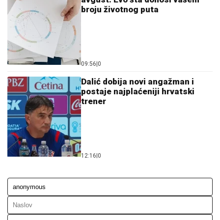
broju životnog puta
09:56
|
0
Dalić dobija novi angažman i
postaje najplaćeniji hrvatski
trener
12:16
|
0