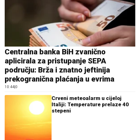
Centralna banka BiH zvanično
aplicirala za pristupanje SEPA
području: Brža i znatno jeftinija
prekogranična plaćanja u evrima
10:44
|
0
Crveni meteoalarm u cijeloj
Italiji: Temperature prelaze 40
stepeni