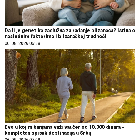
Da li je genetika zaslužna za rađanje blizanaca? Istina o
naslednim faktorima i blizanačkoj trudnoći
06. 08. 2026 06:38
Evo u kojim banjama važi vaučer od 10.000 dinara -
kompletan spisak destinacija u Srbiji
06. 08. 2026 07:08