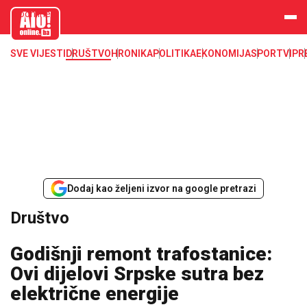
aloonline.b
a
SVE VIJESTI
DRUŠTVO
HRONIKA
POLITIKA
EKONOMIJA
SPORT
VIP
R
Dodaj kao željeni izvor na google pretrazi
Društvo
Godišnji remont trafostanice:
Ovi dijelovi Srpske sutra bez
električne energije