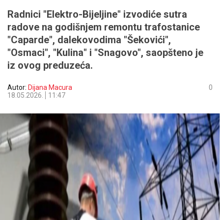
Radnici "Elektro-Bijeljine" izvodiće sutra
radove na godišnjem remontu trafostanice
"Caparde", dalekovodima "Šekovići",
"Osmaci", "Kulina" i "Snagovo", saopšteno je
iz ovog preduzeća.
Autor:
Dijana Macura
0
18.05.2026.
11:47