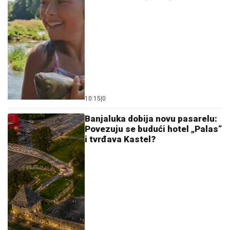
10:15
|
0
Banjaluka dobija novu pasarelu:
Povezuju se budući hotel „Palas“
i tvrđava Kastel?