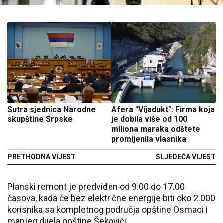
Sutra sjednica Narodne
Afera "Vijadukt": Firma koja
skupštine Srpske
je dobila više od 100
miliona maraka odštete
promijenila vlasnika
PRETHODNA VIJEST
SLJEDEĆA VIJEST
Planski remont je predviđen od 9.00 do 17.00
časova, kada će bez električne energije biti oko 2.000
korisnika sa kompletnog područja opštine Osmaci i
manjeg dijela opštine Šekovići.