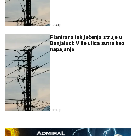
16:41
|
0
Planirana isključenja struje u
Banjaluci: Više ulica sutra bez
napajanja
10:06
|
0