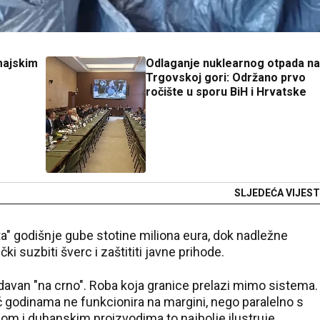
majskim
Odlaganje nuklearnog otpada na
Trgovskoj gori: Održano prvo
ročište u sporu BiH i Hrvatske
SLJEDEĆA VIJEST
a" godišnje gube stotine miliona eura, dok nadležne
čki suzbiti šverc i zaštititi javne prihode.
davan "na crno". Roba koja granice prelazi mimo sistеma.
ć godinama ne funkcionira na margini, nego paralelno s
om i duhanskim proizvodima to najbolje ilustruje.