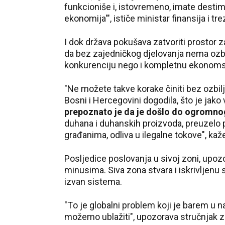
funkcioniše i, istovremeno, imate destimul
ekonomija'", ističe ministar finansija i tr
I dok država pokušava zatvoriti prostor za
da bez zajedničkog djelovanja nema ozbil
konkurenciju nego i kompletnu ekonomsk
"Ne možete takve korake činiti bez ozbiljn
Bosni i Hercegovini dogodila, što je jako 
prepoznato je da je došlo do ogromnog 
duhana i duhanskih proizvoda, preuzelo p
građanima, odliva u ilegalne tokove", ka
Posljedice poslovanja u sivoj zoni, upo
minusima. Siva zona stvara i iskrivljenu s
izvan sistema.
"Тo je globalni problem koji je barem u 
možemo ublažiti", upozorava stručnjak za