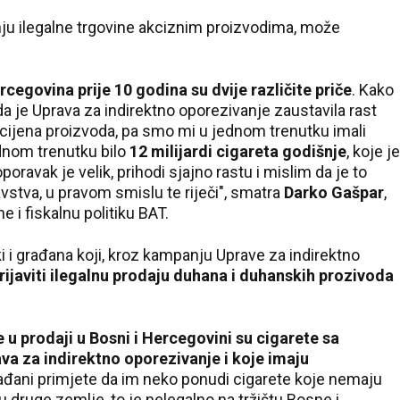
ju ilegalne trgovine akciznim proizvodima, može
cegovina prije 10 godina su dvije različite priče
. Kako
 je Uprava za indirektno oporezivanje zaustavila rast
t cijena proizvoda, pa smo mi u jednom trenutku imali
ednom trenutku bilo
12 milijardi cigareta godišnje
, koje je
poravak je velik, prihodi sjajno rastu i mislim da je to
avstva, u pravom smislu te riječi", smatra
Darko Gašpar
,
 i fiskalnu politiku BAT.
 i građana koji, kroz kampanju Uprave za indirektno
ijaviti ilegalnu prodaju duhana i duhanskih prozivoda
 u prodaji u Bosni i Hercegovini su cigarete sa
a za indirektno oporezivanje i koje imaju
građani primjete da im neko ponudi cigarete koje nemaju
 druge zemlje, to je nelegalno na tržištu Bosne i