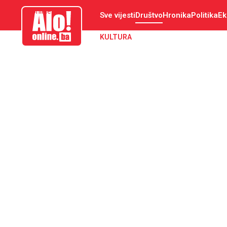
aloonline.ba
Sve vijesti
Društvo
Hronika
Politika
Ek
KULTURA