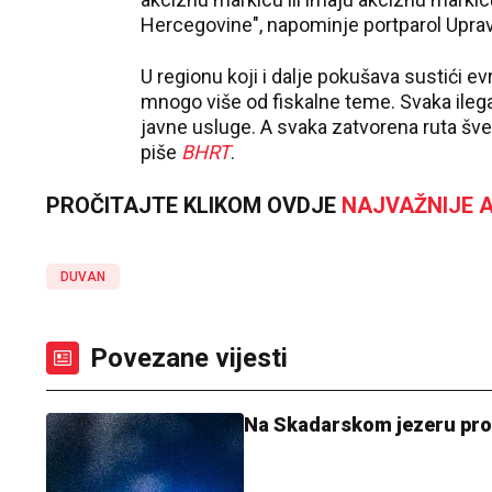
Hercegovine", napominje portparol Uprav
U regionu koji i dalje pokušava sustići 
mnogo više od fiskalne teme. Svaka ilega
javne usluge. A svaka zatvorena ruta šverc
piše
BHRT
.
PROČITAJTE KLIKOM OVDJE
NAJVAŽNIJE A
DUVAN
Povezane vijesti
Na Skadarskom jezeru pr