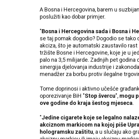
A Bosna i Hercegovina, barem u suzbijan
poslužiti kao dobar primjer.
"
Bosna i Hercegovina sada i Bosna i Her
se taj pomak dogodio? Dogodio se tako da
akciza, što je automatski zaustavilo ras
tržište Bosne i Hercegovine, koje je u j
palo na 3,5 milijarde. Zadnjih pet godina o
sinergija djelovanja industrije i zakonod
menadžer za borbu protiv ilegalne trgovine
Tome doprinosi i aktivno učešće građanki
oporezivanje BiH "
Stop švercu
",
mogu pr
ove godine do kraja šestog mjeseca
.
"
Jedine cigarete koje se legalno nalaze
akciznom markicom na kojoj piše Uprav
hologramsku zaštitu
, a u slučaju ako 
akciznu markicu ili imaju akciznu markicu