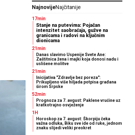
Najnovije
Najčitanije
17min
Stanje na putevima: Pojačan
intenzitet saobraćaja, gužve na
granicama i radovi na ključnim
dionicama
21min
Danas slavimo Uspenije Svete Ane:
Zaštitnica žena i majki koja donosi nadu i
uslišene molitve
21min
Inicijativa "Zdravlje bez poreza":
Prikupljeno više hiljada potpisa građana
širom Srpske
52min
Prognoza za 7. avgust: Paklene vrućine uz
kratkotrajno osvježenje
1H
Horoskop za 7. avgust: Škorpiju čeka
važna odluka, Biku sve ide od ruke, jednom
znaku slijedi veliki preokret