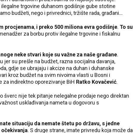
 ilegalne trgovine duhanom godišnje gube stotine
mo budžeti, nego i privrednici, tržište rada, građani...
im procjenama
,
i preko 500 miliona evra godišnje
.
To su
 menadžer za borbu protiv ilegalne trgovine i fiskalnu
 mnoge neke stvari koje su važne za naše građane
.
 jer su prešle na budžet, razna socijalna davanja,
ihoda, gdje se ubrajaju i akcize na duhan i duhanske
ari kroz budžet na svim nivoima vlasti u Bosni i
e za indirektno oporezivanje BiH
Ratko Kovačević
.
ako šverc nije tek pitanje nelegalne prodaje nego direktan
a važnost usklađivanja nameta u dogovoru s
imate situaciju da nemate štetu po državu, s jedne
u očekivanja
. S druge strane, imate privredu koja može da