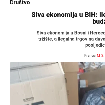
Društvo
Siva ekonomija u BiH: I
budž
Siva ekonomija u Bosni i Herce
tržište, a ilegalna trgovina du
posljedic
Prenosi:
M. S.