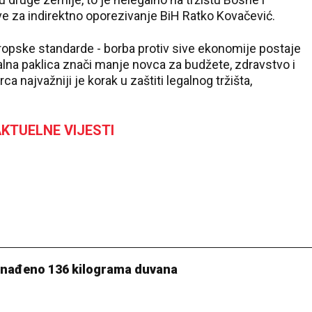
e za indirektno oporezivanje BiH Ratko Kovačević.
18 °C
evropske standarde - borba protiv sive ekonomije postaje
lna paklica znači manje novca za budžete, zdravstvo i
Pale
a najvažniji je korak u zaštiti legalnog tržišta,
KTUELNE VIJESTI
onađeno 136 kilograma duvana