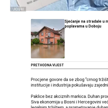
UIO BiH
Sjećanje na stradale u 
poplavama u Doboju
PRETHODNA VIJEST
Procjene govore da se zbog "crnog tržišt
institucije i industrija pokušavaju zajedni
Paklice bez akciznih markica. Duhan pro
Siva ekonomija u Bosni i Hercegovini ve
legalnim tržištem, а prometovanje duhan