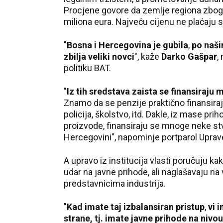
Procjene govore da zemlje regiona zbog
miliona eura. Najveću cijenu ne plaćaju sa
"
Bosna i Hercegovina je gubila
,
po naš
zbilja veliki novci
", kaže
Darko Gašpar
,
politiku BAT.
"
Iz tih sredstava zaista se finansiraju
Znamo da se penzije praktično finansiraju
policija, školstvo, itd. Dakle, iz mase pr
proizvode, finansiraju se mnoge neke stv
Hercegovini", napominje portparol Uprav
A upravo iz institucija vlasti poručuju k
udar na javne prihode, ali naglašavaju n
predstavnicima industrija.
"
Kad imate taj izbalansiran pristup
,
vi 
strane, tj. imate javne prihode na nivo