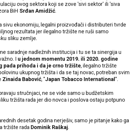
aciju ovog sektora koji se zove 'sivi sektor' ili 'siva
ezora BiH
Srđan Amidžić
.
 sivu ekonomiju, legalni proizvođači i distributeri tvrde
jnog rezultata jer ilegalno tržište ne ruši samo
u sliku zemlje.
e saradnje nadležnih institucija i tu se ta sinergija u
važno. I
u jednom momentu 2019. ili 2020. godine
pada prihoda i da je crno tržište
, ilegalno tržište
olovinu ukupnog tržišta i da se taj novac, potreban svim
že
Zinaida Babović
, "
Japan Tobacco International
".
zoravaju stručnjaci, ne se vide samo u budžetskim
liku tržišta rada jer dio novca i poslova ostaju potpuno
narednih desetak godina nerješiv, samo je pitanje kako ga
 tržište rada
Dominik Raškaj
.