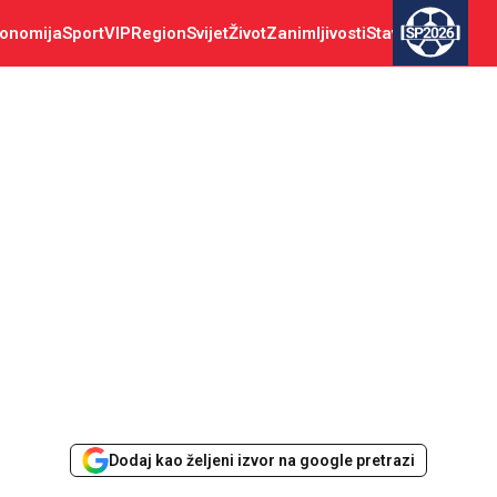
onomija
Sport
VIP
Region
Svijet
Život
Zanimljivosti
Stav
SP2026
Dodaj kao željeni izvor na google pretrazi