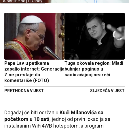
Aloonline.ba | Pixabay
Papa Lav u patikama
Tuga okovala region: Mladi
zapalio internet: Generacija
bubnjar poginuo u
Z ne prestaje da
saobraćajnoj nesreći
komentariše (FOTO)
PRETHODNA VIJEST
SLJEDEĆA VIJEST
Događaj će biti održan u
Kući Milanovića sa
početkom u 10 sati
, jednoj od prvih lokacija sa
instaliranim WiFi4WB hotspotom, a program