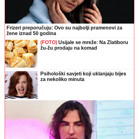
Frizeri preporučuju: Ovo su najbolji pramenovi za
žene iznad 50 godina
(FOTO)
Usijale se mreže: Na Zlatiboru
žu-žu prodaju na komad
Psihološki savjeti koji uklanjaju bijes
za nekoliko minuta