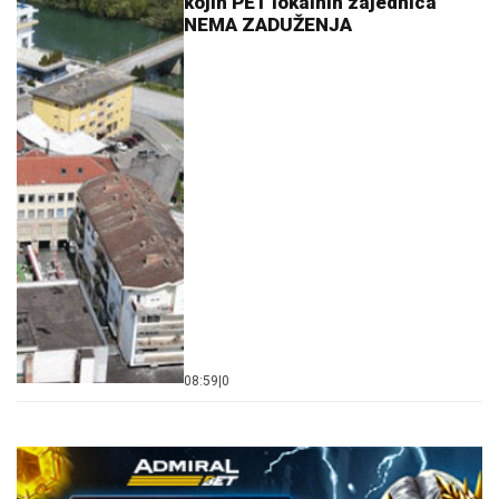
kojih PET lokalnih zajednica
NEMA ZADUŽENJA
08:59
|
0