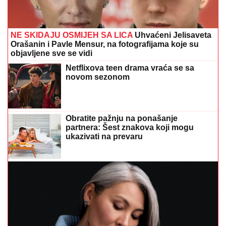
NE SKIDAJU OSMIJEH SA LICA
Uhvaćeni Jelisaveta
Orašanin i Pavle Mensur, na fotografijama koje su
objavljene sve se vidi
Netflixova teen drama vraća se sa
novom sezonom
Obratite pažnju na ponašanje
partnera: Šest znakova koji mogu
ukazivati na prevaru