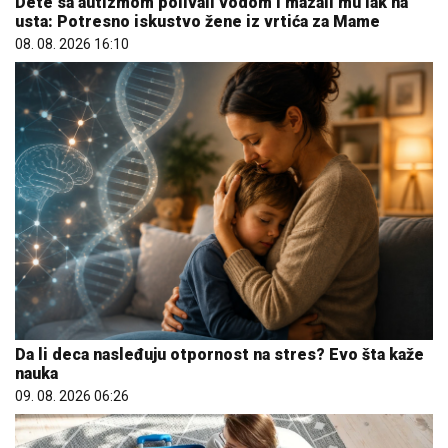
Dete sa autizmom polivali vodom i mazali mu lak na
usta: Potresno iskustvo žene iz vrtića za Mame
08. 08. 2026 16:10
Da li deca nasleđuju otpornost na stres? Evo šta kaže
nauka
09. 08. 2026 06:26