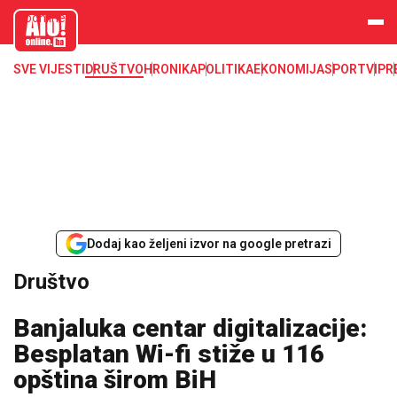
aloonline.b
a
SVE VIJESTI
DRUŠTVO
HRONIKA
POLITIKA
EKONOMIJA
SPORT
VIP
R
Dodaj kao željeni izvor na google pretrazi
Društvo
Banjaluka centar digitalizacije:
Besplatan Wi-fi stiže u 116
opština širom BiH