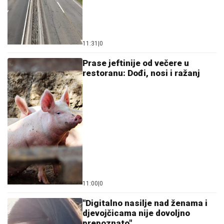
11:31
|
0
Prase jeftinije od večere u
restoranu: Dođi, nosi i ražanj
11:00
|
0
"Digitalno nasilje nad ženama i
djevojčicama nije dovoljno
prepoznato"