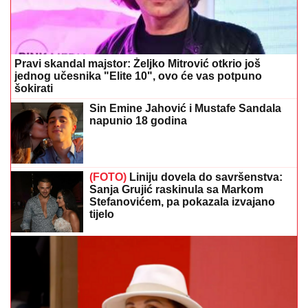
Pravi skandal majstor: Željko Mitrović otkrio još
jednog učesnika "Elite 10", ovo će vas potpuno
šokirati
Sin Emine Jahović i Mustafe Sandala
napunio 18 godina
(FOTO)
Liniju dovela do savršenstva:
Sanja Grujić raskinula sa Markom
Stefanovićem, pa pokazala izvajano
tijelo