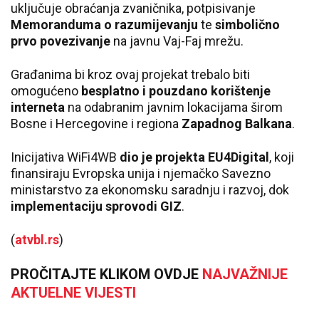
uključuje obraćanja zvaničnika, potpisivanje
Memoranduma o razumijevanju
te
simbolično
prvo povezivanje
na javnu Vaj-Faj mrežu.
Građanima bi kroz ovaj projekat trebalo biti
omogućeno
besplatno i pouzdano korištenje
interneta
na odabranim javnim lokacijama širom
Bosne i Hercegovine i regiona
Zapadnog Balkana
.
Inicijativa WiFi4WB
dio je projekta EU4Digital
, koji
finansiraju Evropska unija i njemačko Savezno
ministarstvo za ekonomsku saradnju i razvoj, dok
implementaciju sprovodi GIZ
.
(
atvbl.rs
)
PROČITAJTE KLIKOM OVDJE
NAJVAŽNIJE
AKTUELNE VIJESTI