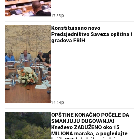
17:55
|
0
Konstituisano novo
Predsjedništvo Saveza opština i
gradova FBiH
16:24
|
0
OPŠTINE KONAČNO POČELE DA
SMANJUJU DUGOVANJA!
Kneževo ZADUŽENO oko 15
MILIONA maraka, a pogledajte