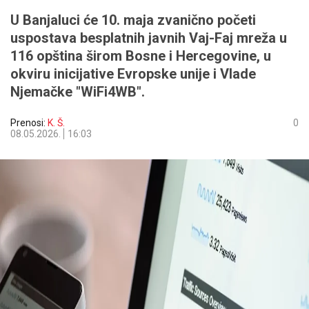
U Banjaluci će 10. maja zvanično početi
uspostava besplatnih javnih Vaj-Faj mreža u
116 opština širom Bosne i Hercegovine, u
okviru inicijative Evropske unije i Vlade
Njemačke "WiFi4WB".
Prenosi:
K. Š.
0
08.05.2026.
16:03