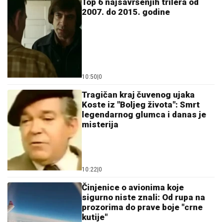
Top 6 najsavršenjih trilera od
2007. do 2015. godine
10:50
|
0
Tragičan kraj čuvenog ujaka
Koste iz "Boljeg života": Smrt
legendarnog glumca i danas je
misterija
10:22
|
0
Činjenice o avionima koje
sigurno niste znali: Od rupa na
prozorima do prave boje "crne
kutije"