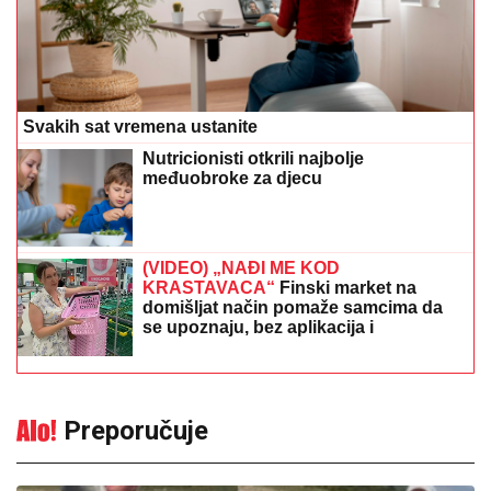
Svakih sat vremena ustanite
Nutricionisti otkrili najbolje
međuobroke za djecu
(VIDEO) „NAĐI ME KOD
KRASTAVACA“
Finski market na
domišljat način pomaže samcima da
se upoznaju, bez aplikacija i
algoritama
Preporučuje