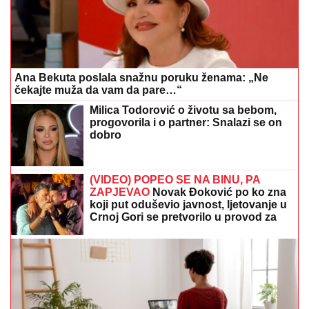
Ana Bekuta poslala snažnu poruku ženama: „Ne
čekajte muža da vam da pare…“
Milica Todorović o životu sa bebom,
progovorila i o partner: Snalazi se on
dobro
(VIDEO) POPEO SE NA BINU, PA
ZAPJEVAO
Novak Đoković po ko zna
koji put oduševio javnost, ljetovanje u
Crnoj Gori se pretvorilo u provod za
pamćenje