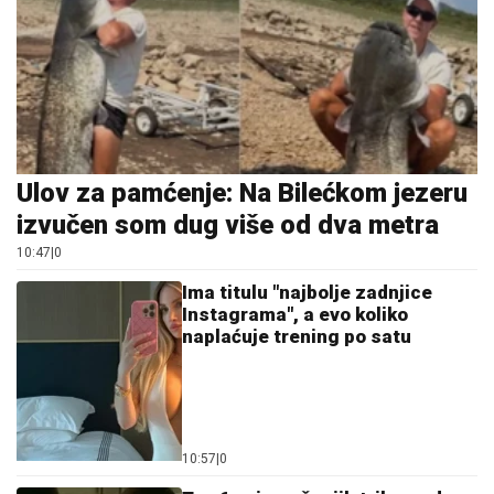
Ulov za pamćenje: Na Bilećkom jezeru
izvučen som dug više od dva metra
10:47
|
0
Ima titulu "najbolje zadnjice
Instagrama", a evo koliko
naplaćuje trening po satu
10:57
|
0