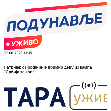
08. 08. 2026 11:35
Патријарх Порфирије примио децу из кампа
"Србија те зове"