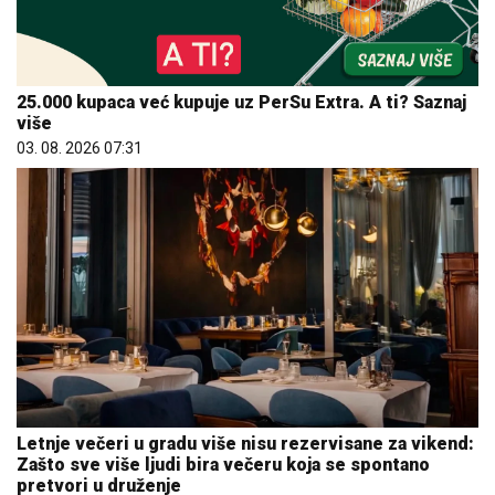
25.000 kupaca već kupuje uz PerSu Extra. A ti? Saznaj
više
03. 08. 2026 07:31
Letnje večeri u gradu više nisu rezervisane za vikend:
Zašto sve više ljudi bira večeru koja se spontano
pretvori u druženje