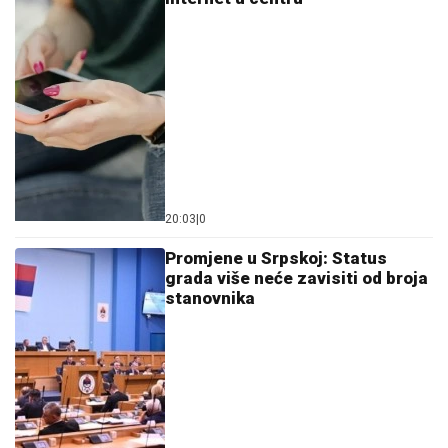
20:03
|
0
Promjene u Srpskoj: Status
grada više neće zavisiti od broja
stanovnika