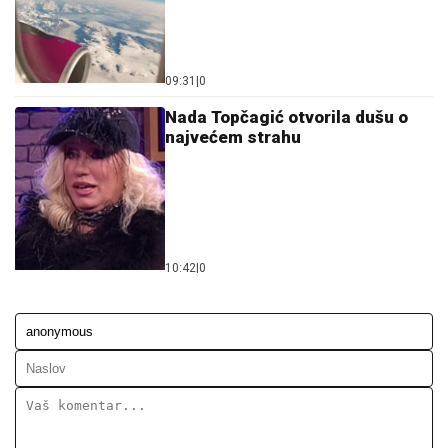
09:31
|
0
Nada Topčagić otvorila dušu o
najvećem strahu
10:42
|
0