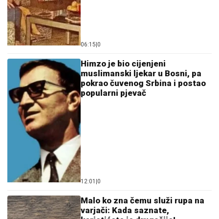
06:15
|
0
Himzo je bio cijenjeni
muslimanski ljekar u Bosni, pa
pokrao čuvenog Srbina i postao
popularni pjevač
12:01
|
0
Malo ko zna čemu služi rupa na
varjači: Kada saznate,