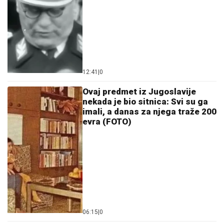
12:41
|
0
Ovaj predmet iz Jugoslavije
nekada je bio sitnica: Svi su ga
imali, a danas za njega traže 200
evra (FOTO)
06:15
|
0