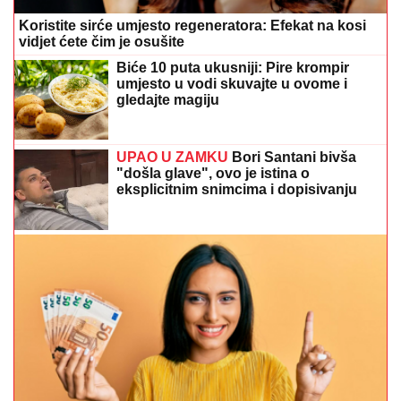
Koristite sirće umjesto regeneratora: Efekat na kosi
vidjet ćete čim je osušite
Biće 10 puta ukusniji: Pire krompir
umjesto u vodi skuvajte u ovome i
gledajte magiju
UPAO U ZAMKU
Bori Santani bivša
"došla glave", ovo je istina o
eksplicitnim snimcima i dopisivanju