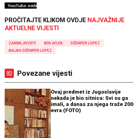
PROČITAJTE KLIKOM OVDJE
NAJVAŽNIJE
AKTUELNE VIJESTI
ZANIMLJIVOSTI
BEN AFLEK
DŽENIFER LOPEZ
MAJKA DŽENIFER LOPEZ
Povezane vijesti
Ovaj predmet iz Jugoslavije
nekada je bio sitnica: Svi su ga
imali, a danas za njega traže 200
evra (FOTO)