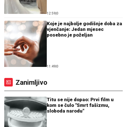
12:59
|
0
Koje je najbolje godišnje doba za
vjenčanje: Jedan mjesec
posebno je poželjan
11:49
|
0
Zanimljivo
Titu se nije dopao: Prvi film u
kom se čulo "Smrt fašizmu,
sloboda narodu"