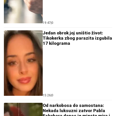
19:47
|
0
Jedan obrok joj uništio život:
Tikokerka zbog parazita izgubila
17 kilograma
15:26
|
0
Od narkobosa do samostana:
Nekada luksuzni zatvor Pabla
Eskobara danas je mjesto mira i