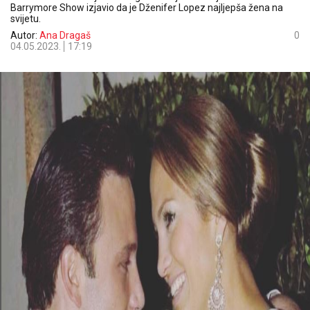
Barrymore Show izjavio da je Dženifer Lopez najljepša žena na
svijetu.
Autor:
Ana Dragaš
0
04.05.2023.
17:19