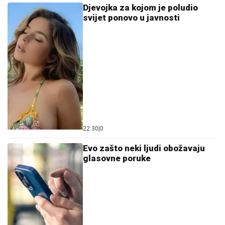
Djevojka za kojom je poludio
svijet ponovo u javnosti
22:30
|
0
Evo zašto neki ljudi obožavaju
glasovne poruke