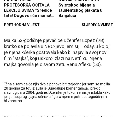
PROFESORKA OČITALA
Svjetskog bijenala
LEKCIJU SVIMA "Srediće
studentskog plakata u
tata! Dogovoriće mama!
Banjaluci
Daće nastavnik, mora,
PRETHODNA VIJEST
SLJEDEĆA VIJEST
nema druge!..."
Majka 53-godišnje pjevačice Dženifer Lopez (78)
kratko se pojavila u NBC-jevoj emisiji Today, u kojoj
je njena kćerka gostovala kako bi najavila svoj novi
film "Majka", koji uskoro izlazi na Netflixu. Njena
majka govorila je o svom zetu Benu Afleku (50).
"Znala sam da će njih dvoje ponovo biti zajedno jer sam se molila
20 godina za to", izjavila je Guadalupe komentarišući prekid
slavnog para 2004. godine. Dženifer je tokom emisije istakla kako
je njen suprug sjajna očinska figura njenim petnaestogodišnjim
blizancima.