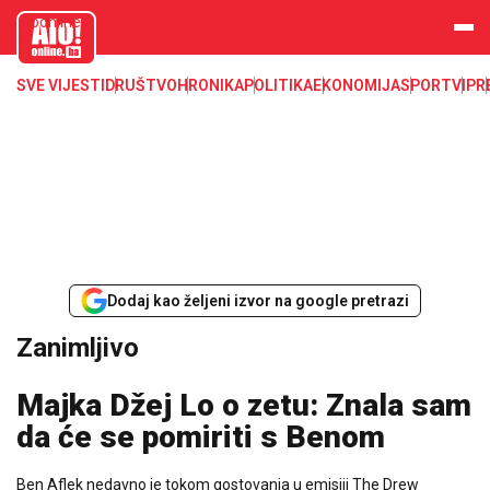
aloonline.b
a
SVE VIJESTI
DRUŠTVO
HRONIKA
POLITIKA
EKONOMIJA
SPORT
VIP
R
Dodaj kao željeni izvor na google pretrazi
Zanimljivo
Majka Džej Lo o zetu: Znala sam
da će se pomiriti s Benom
Ben Aflek nedavno je tokom gostovanja u emisiji The Drew