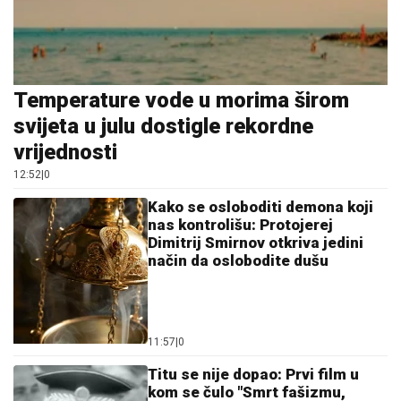
Temperature vode u morima širom
svijeta u julu dostigle rekordne
vrijednosti
12:52
|
0
Kako se osloboditi demona koji
nas kontrolišu: Protojerej
Dimitrij Smirnov otkriva jedini
način da oslobodite dušu
11:57
|
0
Titu se nije dopao: Prvi film u
kom se čulo "Smrt fašizmu,