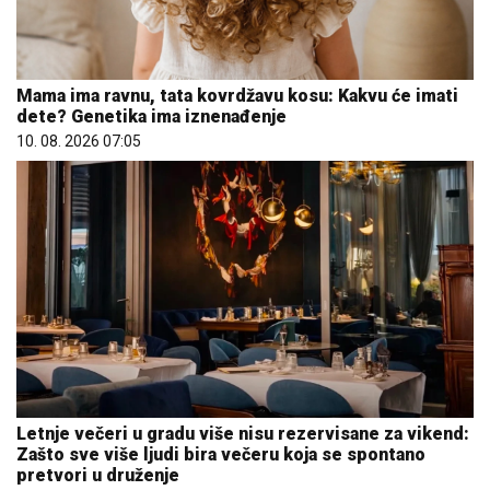
Mama ima ravnu, tata kovrdžavu kosu: Kakvu će imati
dete? Genetika ima iznenađenje
10. 08. 2026 07:05
Letnje večeri u gradu više nisu rezervisane za vikend:
Zašto sve više ljudi bira večeru koja se spontano
pretvori u druženje