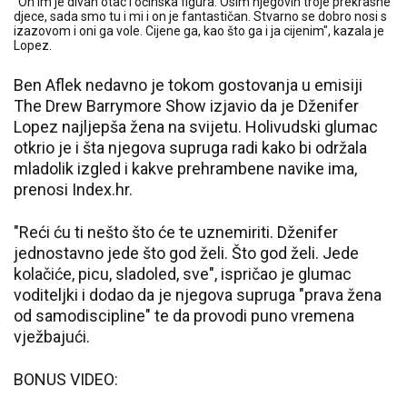
"On im je divan otac i očinska figura. Osim njegovih troje prekrasne
djece, sada smo tu i mi i on je fantastičan. Stvarno se dobro nosi s
izazovom i oni ga vole. Cijene ga, kao što ga i ja cijenim", kazala je
Lopez.
Ben Aflek nedavno je tokom gostovanja u emisiji
The Drew Barrymore Show izjavio da je Dženifer
Lopez najljepša žena na svijetu. Holivudski glumac
otkrio je i šta njegova supruga radi kako bi održala
mladolik izgled i kakve prehrambene navike ima,
prenosi Index.hr.
"Reći ću ti nešto što će te uznemiriti. Dženifer
jednostavno jede što god želi. Što god želi. Jede
kolačiće, picu, sladoled, sve", ispričao je glumac
voditeljki i dodao da je njegova supruga "prava žena
od samodiscipline" te da provodi puno vremena
vježbajući.
BONUS VIDEO: