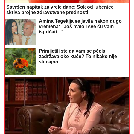
Savršen napitak za vrele dane: Sok od lubenice
skriva brojne zdravstvene prednosti
Amina Tegeltija se javila nakon dugo
vremena: "Još malo i sve ću vam
ispričati..."
Primijetili ste da vam se pčela
zadržava oko kuće? To nikako nije
slučajno