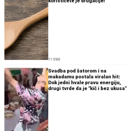
koristićete je drugačije!
11:59
|
0
Svadba pod šatorom i na
makadamu postala viralan hit:
Dok jedni hvale pravu energiju,
drugi tvrde da je "kič i bez ukusa"