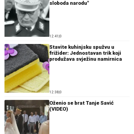
sloboda narodu"
12:41
|
0
Stavite kuhinjsku spužvu u
frižider: Jednostavan trik koji
produžava svježinu namirnica
12:38
|
0
Oženio se brat Tanje Savić
(VIDEO)