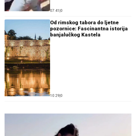
07:41
|
0
Od rimskog tabora do ljetne
pozornice: Fascinantna istorija
banjalučkog Kastela
10:29
|
0