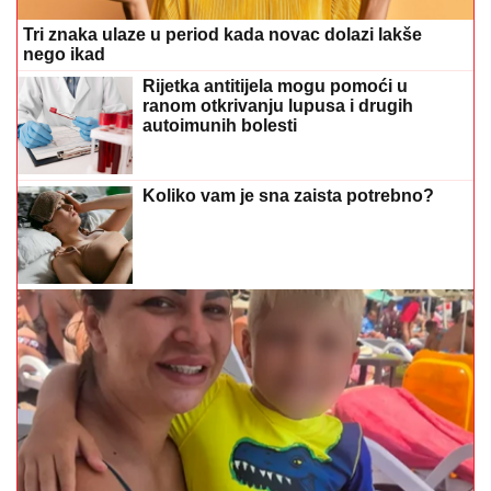
Tri znaka ulaze u period kada novac dolazi lakše
nego ikad
Rijetka antitijela mogu pomoći u
ranom otkrivanju lupusa i drugih
autoimunih bolesti
Koliko vam je sna zaista potrebno?