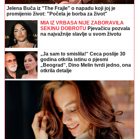
Jelena Buča iz "The Frajle" o napadu koji joj je
promijenio život: "Počela je borba za život"
MIA IZ VRBASA NIJE ZABORAVILA
SEKINU DOBROTU
Pjevačicu pozvala
na najvažnije slavlje u svom životu
„Ja sam to smislila!“ Ceca poslije 30
godina otkrila istinu o pjesmi
„Beograd“, Dino Melin tvrdi jedno, ona
otkrila detalje