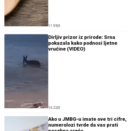
11:59
|
0
Dirljiv prizor iz prirode: Srna
pokazala kako podnosi ljetne
vrućine (VIDEO)
16:22
|
0
Ako u JMBG-u imate ove tri cifre,
numerolozi tvrde da vas prati
posebna sreća