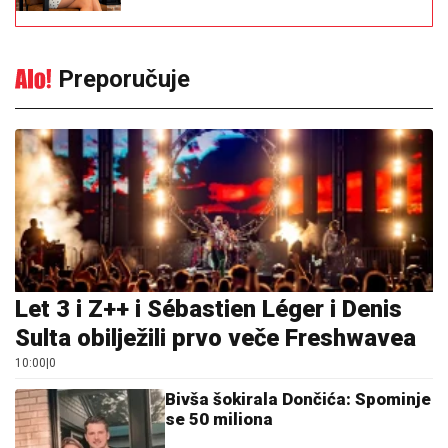
Preporučuje
Let 3 i Z++ i Sébastien Léger i Denis
Sulta obilježili prvo veče Freshwavea
10:00
|
0
Bivša šokirala Dončića: Spominje
se 50 miliona