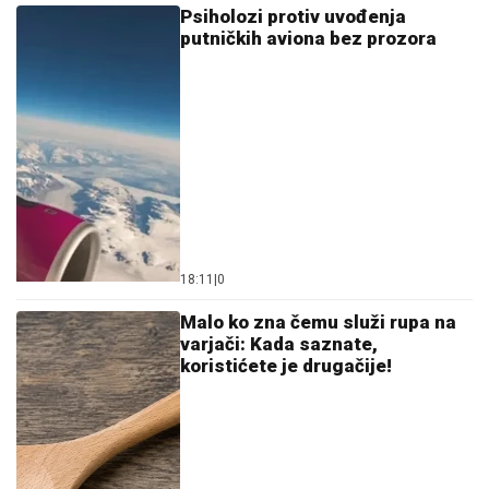
Psiholozi protiv uvođenja
putničkih aviona bez prozora
18:11
|
0
Malo ko zna čemu služi rupa na
varjači: Kada saznate,
koristićete je drugačije!