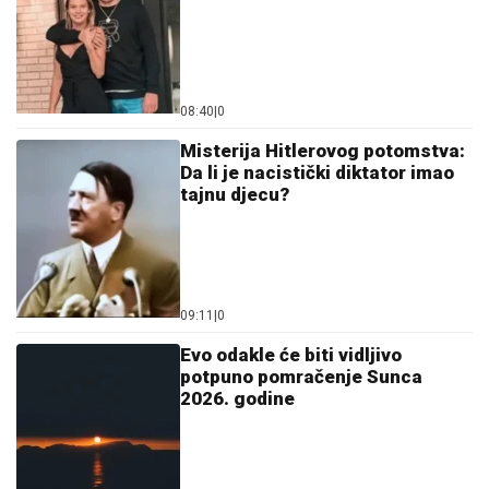
08:40
|
0
Misterija Hitlerovog potomstva:
Da li je nacistički diktator imao
tajnu djecu?
09:11
|
0
Evo odakle će biti vidljivo
potpuno pomračenje Sunca
2026. godine