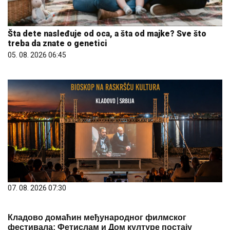
Šta dete nasleđuje od oca, a šta od majke? Sve što
treba da znate o genetici
05. 08. 2026 06:45
07. 08. 2026 07:30
Кладово домаћин међународног филмског
фестивала: Фетислам и Дом културе постају