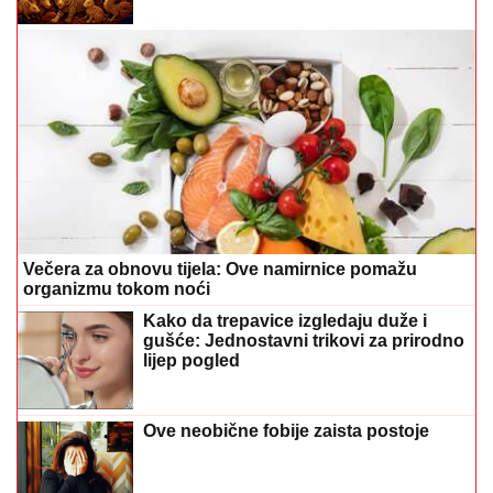
Večera za obnovu tijela: Ove namirnice pomažu
organizmu tokom noći
Kako da trepavice izgledaju duže i
gušće: Jednostavni trikovi za prirodno
lijep pogled
Ove neobične fobije zaista postoje