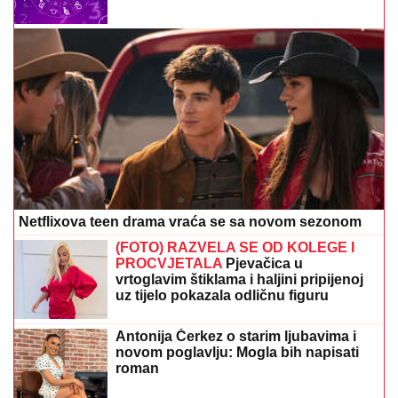
Netflixova teen drama vraća se sa novom sezonom
(FOTO) RAZVELA SE OD KOLEGE I
PROCVJETALA
Pjevačica u
vrtoglavim štiklama i haljini pripijenoj
uz tijelo pokazala odličnu figuru
Antonija Čerkez o starim ljubavima i
novom poglavlju: Mogla bih napisati
roman