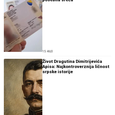
15:46
|
0
Život Dragutina Dimitrijevića
Apisa: Najkontroverznija ličnost
srpske istorije