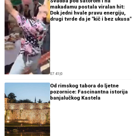
Svadba pod šatorom i na
makadamu postala viralan hit:
Dok jedni hvale pravu energiju,
drugi tvrde da je "kič i bez ukusa"
07:41
|
0
Od rimskog tabora do ljetne
pozornice: Fascinantna istorija
banjalučkog Kastela