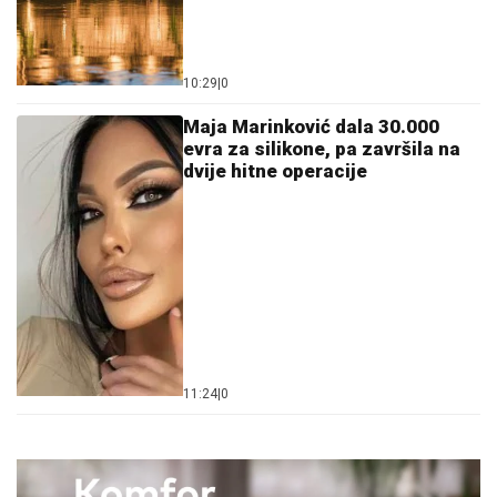
10:29
|
0
Maja Marinković dala 30.000
evra za silikone, pa završila na
dvije hitne operacije
11:24
|
0