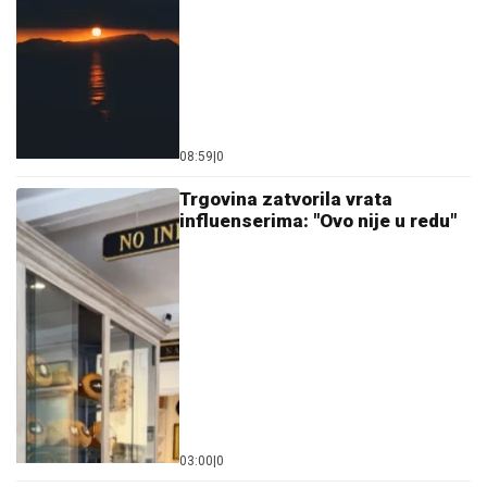
08:59
|
0
Trgovina zatvorila vrata
influenserima: "Ovo nije u redu"
03:00
|
0