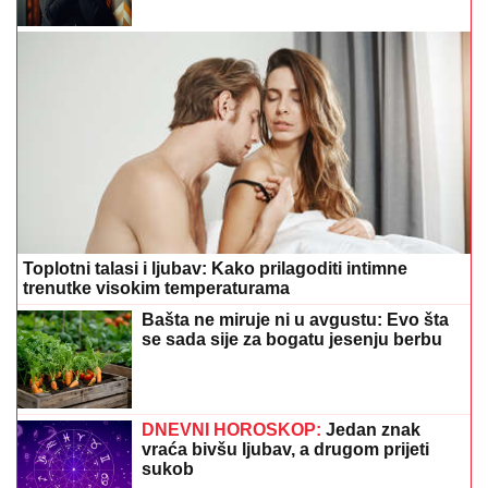
Toplotni talasi i ljubav: Kako prilagoditi intimne
trenutke visokim temperaturama
Bašta ne miruje ni u avgustu: Evo šta
se sada sije za bogatu jesenju berbu
DNEVNI HOROSKOP:
Jedan znak
vraća bivšu ljubav, a drugom prijeti
sukob