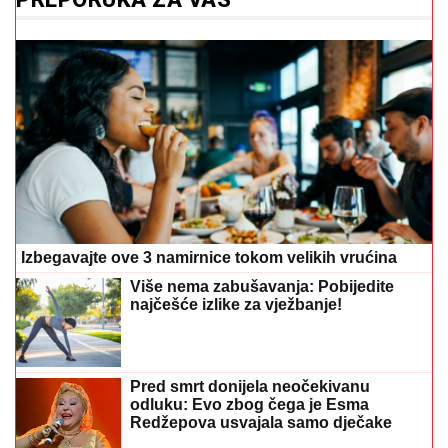
Izbegavajte ove 3 namirnice tokom velikih vrućina
Više nema zabušavanja: Pobijedite
najčešće izlike za vježbanje!
Pred smrt donijela neočekivanu
odluku: Evo zbog čega je Esma
Redžepova usvajala samo dječake