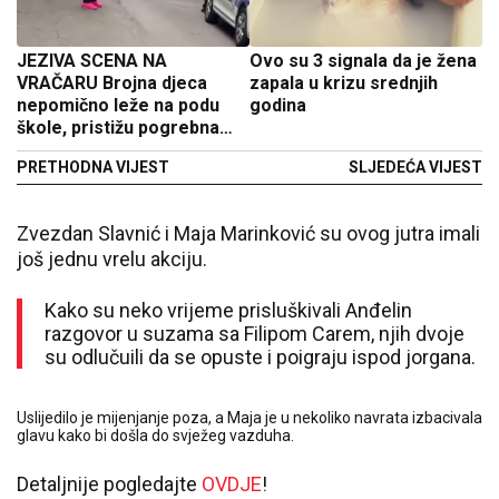
JEZIVA SCENA NA
Ovo su 3 signala da je žena
VRAČARU Brojna djeca
zapala u krizu srednjih
nepomično leže na podu
godina
škole, pristižu pogrebna
vozila
PRETHODNA VIJEST
SLJEDEĆA VIJEST
Zvezdan Slavnić i Maja Marinković su ovog jutra imali
još jednu vrelu akciju.
Kako su neko vrijeme prisluškivali Anđelin
razgovor u suzama sa Filipom Carem, njih dvoje
su odlučuili da se opuste i poigraju ispod jorgana.
Uslijedilo je mijenjanje poza, a Maja je u nekoliko navrata izbacivala
glavu kako bi došla do svježeg vazduha.
Detaljnije pogledajte
OVDJE
!