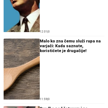
12:01
|
0
Malo ko zna čemu služi rupa na
varjači: Kada saznate,
koristićete je drugačije!
11:59
|
0