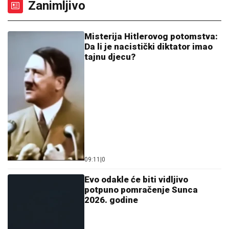
Zanimljivo
Misterija Hitlerovog potomstva:
Da li je nacistički diktator imao
tajnu djecu?
09:11
|
0
Evo odakle će biti vidljivo
potpuno pomračenje Sunca
2026. godine