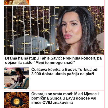
Drama na nastupu Tanje Savić: Prekinula koncert, pa
objasnila zašto "Meni to mnogo znači"
Čolićeva kćerka u Budvi: Torbica od
3.000 dolara ukrala pažnju na plaži
Otvaraju se vrata moći: Mlad Mjesec i
pomrčina Sunca u Lavu donose val
sreće OVIM znakovima