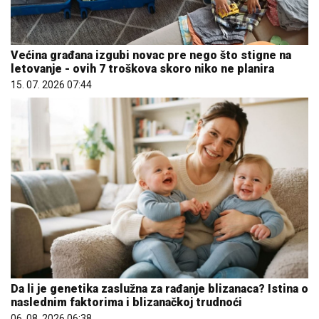
Većina građana izgubi novac pre nego što stigne na
letovanje - ovih 7 troškova skoro niko ne planira
15. 07. 2026 07:44
Da li je genetika zaslužna za rađanje blizanaca? Istina o
naslednim faktorima i blizanačkoj trudnoći
06. 08. 2026 06:38