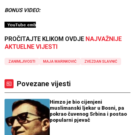
BONUS VIDEO:
PROČITAJTE KLIKOM OVDJE
NAJVAŽNIJE
AKTUELNE VIJESTI
ZANIMLJIVOSTI
MAJA MARINKOVIĆ
ZVEZDAN SLAVNIĆ
Povezane vijesti
Himzo je bio cijenjeni
muslimanski ljekar u Bosni, pa
pokrao čuvenog Srbina i postao
popularni pjevač