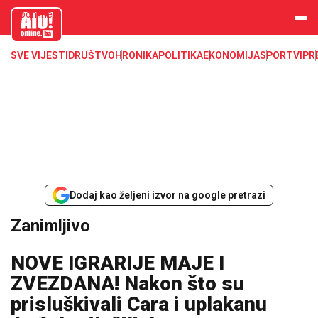
aloonline.b
a
SVE VIJESTI
DRUŠTVO
HRONIKA
POLITIKA
EKONOMIJA
SPORT
VIP
R
Dodaj kao željeni izvor na google pretrazi
Zanimljivo
NOVE IGRARIJE MAJE I
ZVEZDANA! Nakon što su
prisluškivali Cara i uplakanu