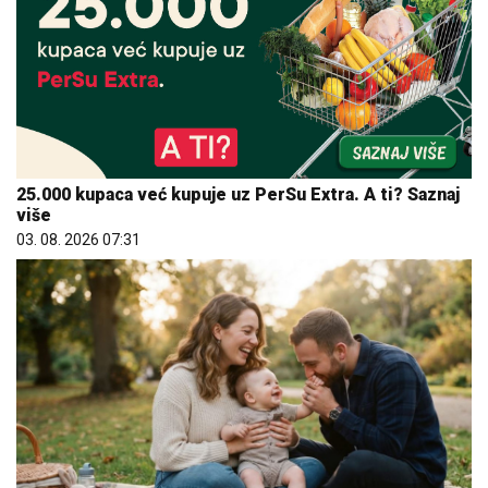
25.000 kupaca već kupuje uz PerSu Extra. A ti? Saznaj
više
03. 08. 2026 07:31