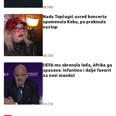
08:59
|
0
Nada Topčagić usred koncerta
spomenula Kebu, pa prekinula
nastup
08:25
|
0
UEFA mu okrenula leđa, Afrika ga
spasava: Infantino i dalje favorit
za novi mandat
10:27
|
0