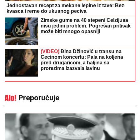
Jednostavan recept za mekane lepine iz tave: Bez
kvasca i rerne do ukusnog peciva
Zimske gume na 40 stepeni Celzijusa
nisu jedini problem: Pogrešan pritisak
može biti mnogo opasniji
(VIDEO)
Đina Džinović u transu na
Cecinom koncertu: Pala na koljena
pred drugaricom, a haljina sa
prorezima izazvala lavinu
Preporučuje