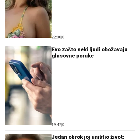
22:30
|
0
Evo zašto neki ljudi obožavaju
glasovne poruke
19:47
|
0
Jedan obrok joj uništio život: