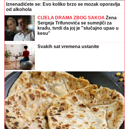
Iznenadićete se: Evo koliko brzo se mozak oporavlja
od alkohola
CIJELA DRAMA ZBOG SAKOA
Žena
Sergeja Trifunovića se sumnjiči za
krađu, tvrdi da joj je "slučajno upao u
kesu"
Svakih sat vremena ustanite