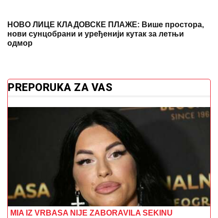
НОВО ЛИЦЕ КЛАДОВСКЕ ПЛАЖЕ: Више простора,
нови сунцобрани и уређенији кутак за летњи
одмор
PREPORUKA ZA VAS
MIA IZ VRBASA NIJE ZABORAVILA SEKINU