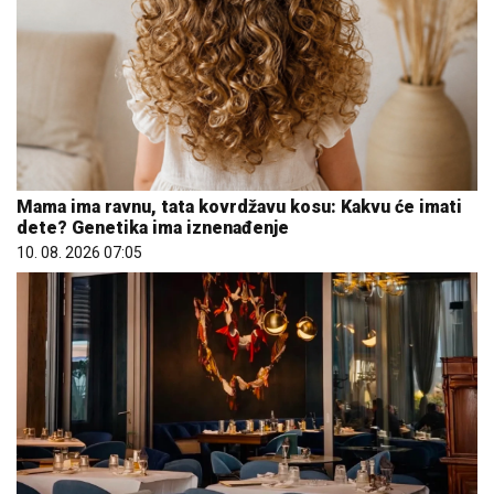
Mama ima ravnu, tata kovrdžavu kosu: Kakvu će imati
dete? Genetika ima iznenađenje
10. 08. 2026 07:05