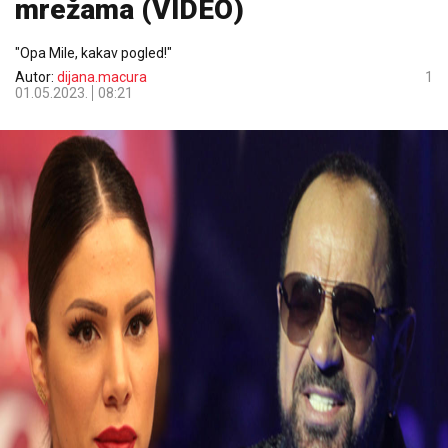
mrežama (VIDEO)
"Opa Mile, kakav pogled!"
Autor:
dijana.macura
1
01.05.2023.
08:21