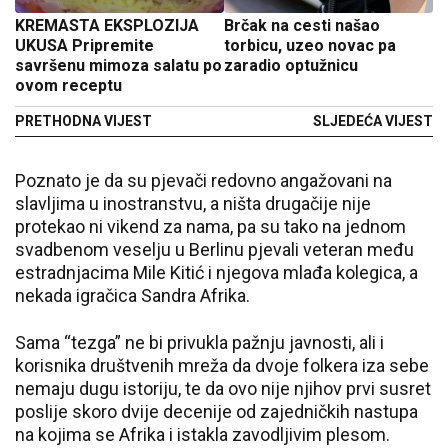
KREMASTA EKSPLOZIJA
Brčak na cesti našao
UKUSA Pripremite
torbicu, uzeo novac pa
savršenu mimoza salatu po
zaradio optužnicu
ovom receptu
PRETHODNA VIJEST
SLJEDEĆA VIJEST
Poznato je da su pjevači redovno angažovani na
slavljima u inostranstvu, a ništa drugačije nije
protekao ni vikend za nama, pa su tako na jednom
svadbenom veselju u Berlinu pjevali veteran među
estradnjacima Mile Kitić i njegova mlađa kolegica, a
nekada igračica Sandra Afrika.
Sama “tezga” ne bi privukla pažnju javnosti, ali i
korisnika društvenih mreža da dvoje folkera iza sebe
nemaju dugu istoriju, te da ovo nije njihov prvi susret
poslije skoro dvije decenije od zajedničkih nastupa
na kojima se Afrika i istakla zavodljivim plesom.