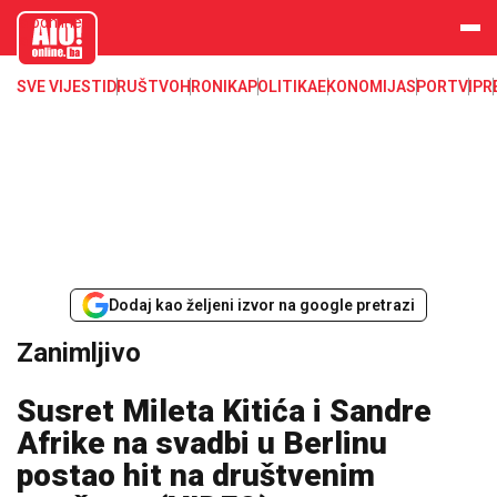
aloonline.b
a
SVE VIJESTI
DRUŠTVO
HRONIKA
POLITIKA
EKONOMIJA
SPORT
VIP
R
Dodaj kao željeni izvor na google pretrazi
Zanimljivo
Susret Mileta Kitića i Sandre
Afrike na svadbi u Berlinu
postao hit na društvenim