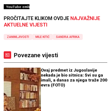
PROČITAJTE KLIKOM OVDJE
NAJVAŽNIJE
AKTUELNE VIJESTI
ZANIMLJIVOSTI
MILE KITIĆ
SANDRA AFRIKA
Povezane vijesti
Ovaj predmet iz Jugoslavije
nekada je bio sitnica: Svi su ga
imali, a danas za njega traže 200
evra (FOTO)