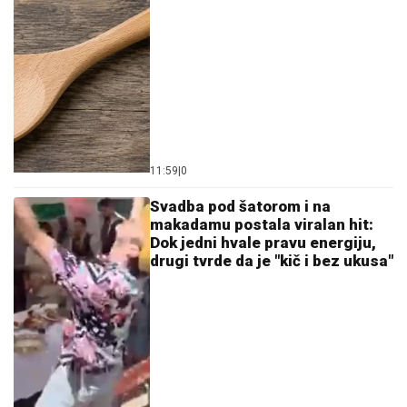
11:59
|
0
Svadba pod šatorom i na
makadamu postala viralan hit:
Dok jedni hvale pravu energiju,
drugi tvrde da je "kič i bez ukusa"