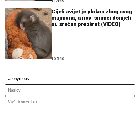
11:49
|
0
Cijeli svijet je plakao zbog ovog
majmuna, a novi snimci donijeli
su srećan preokret (VIDEO)
10:54
|
0