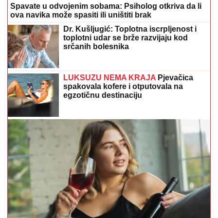
Spavate u odvojenim sobama: Psiholog otkriva da li
ova navika može spasiti ili uništiti brak
Dr. Kušljugić: Toplotna iscrpljenost i
toplotni udar se brže razvijaju kod
srčanih bolesnika
LUKSUZU NEMA KRAJA
Pjevačica
spakovala kofere i otputovala na
egzotičnu destinaciju