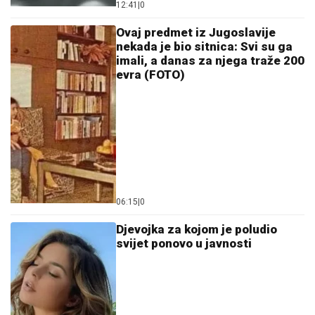
12:41
|
0
Ovaj predmet iz Jugoslavije
nekada je bio sitnica: Svi su ga
imali, a danas za njega traže 200
evra (FOTO)
06:15
|
0
Djevojka za kojom je poludio
svijet ponovo u javnosti