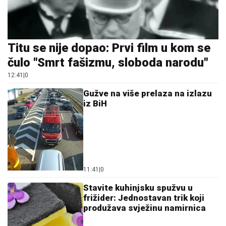
Titu se nije dopao: Prvi film u kom se
čulo "Smrt fašizmu, sloboda narodu"
12:41
|
0
Gužve na više prelaza na izlazu
iz BiH
11:41
|
0
Stavite kuhinjsku spužvu u
frižider: Jednostavan trik koji
produžava svježinu namirnica