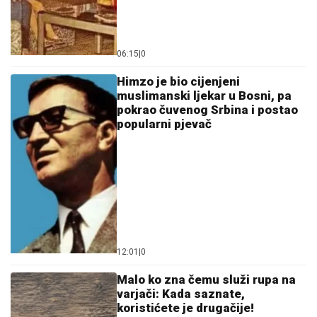
06:15
|
0
Himzo je bio cijenjeni
muslimanski ljekar u Bosni, pa
pokrao čuvenog Srbina i postao
popularni pjevač
12:01
|
0
Malo ko zna čemu služi rupa na
varjači: Kada saznate,
koristićete je drugačije!