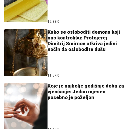
12:38
|
0
Kako se osloboditi demona koji
nas kontrolišu: Protojerej
Dimitrij Smirnov otkriva jedini
način da oslobodite dušu
11:57
|
0
Koje je najbolje godišnje doba za
vjenčanje: Jedan mjesec
posebno je poželjan