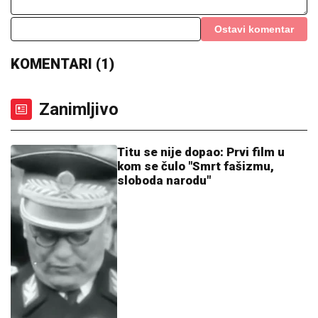
Ostavi komentar
KOMENTARI (1)
Zanimljivo
Titu se nije dopao: Prvi film u
kom se čulo "Smrt fašizmu,
sloboda narodu"