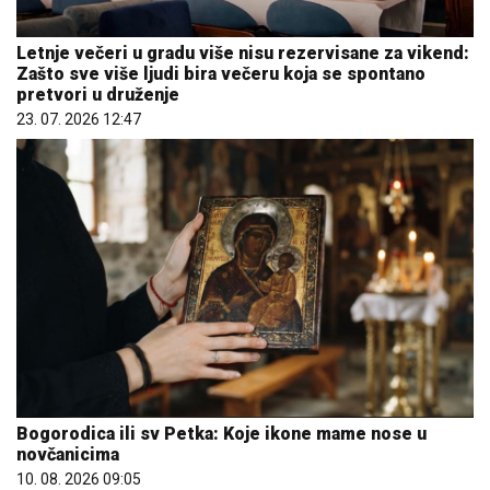
Letnje večeri u gradu više nisu rezervisane za vikend:
Zašto sve više ljudi bira večeru koja se spontano
pretvori u druženje
23. 07. 2026 12:47
Bogorodica ili sv Petka: Koje ikone mame nose u
novčanicima
10. 08. 2026 09:05