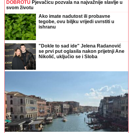
DOBROTU
Pjevačicu pozvala na najvažnije slavlje u
svom životu
Ako imate nadutost ili probavne
tegobe, ovu biljku vrijedi uvrstiti u
ishranu
"Dokle to sad ide" Jelena Radanović
se prvi put oglasila nakon prijetnji Ane
Nikolić, uključio se i Sloba