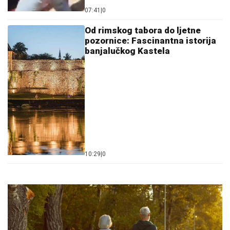
07:41
|
0
Od rimskog tabora do ljetne
pozornice: Fascinantna istorija
banjalučkog Kastela
10:29
|
0