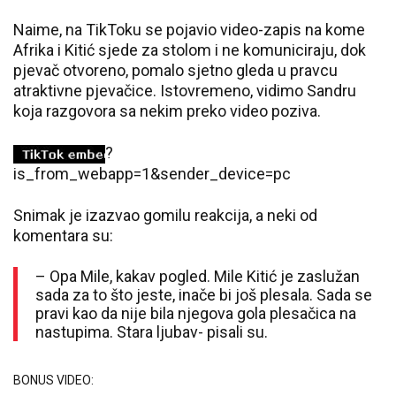
Naime, na TikToku se pojavio video-zapis na kome
Afrika i Kitić sjede za stolom i ne komuniciraju, dok
pjevač otvoreno, pomalo sjetno gleda u pravcu
atraktivne pjevačice. Istovremeno, vidimo Sandru
koja razgovora sa nekim preko video poziva.
?
is_from_webapp=1&sender_device=pc
Snimak je izazvao gomilu reakcija, a neki od
komentara su:
– Opa Mile, kakav pogled. Mile Kitić je zaslužan
sada za to što jeste, inače bi još plesala. Sada se
pravi kao da nije bila njegova gola plesačica na
nastupima. Stara ljubav- pisali su.
BONUS VIDEO: