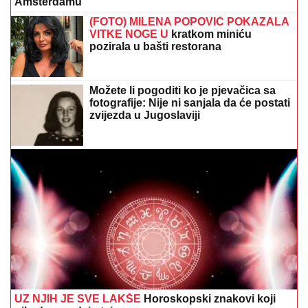
Amsterdamu
(FOTO) MILENA POPOVIĆ POKAZALA
VITKE NOGE U
kratkom miniću
pozirala u bašti restorana
Možete li pogoditi ko je pjevačica sa
fotografije: Nije ni sanjala da će postati
zvijezda u Jugoslaviji
UZ NJIH JE SVE LAKŠE
Horoskopski znakovi koji