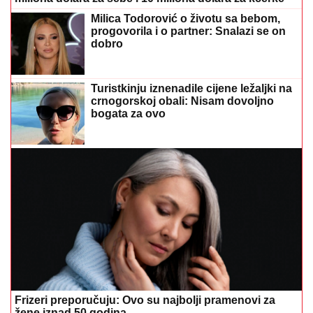
Milica Todorović o životu sa bebom,
progovorila i o partner: Snalazi se on
dobro
Turistkinju iznenadile cijene ležaljki na
crnogorskoj obali: Nisam dovoljno
bogata za ovo
Frizeri preporučuju: Ovo su najbolji pramenovi za
žene iznad 50 godina