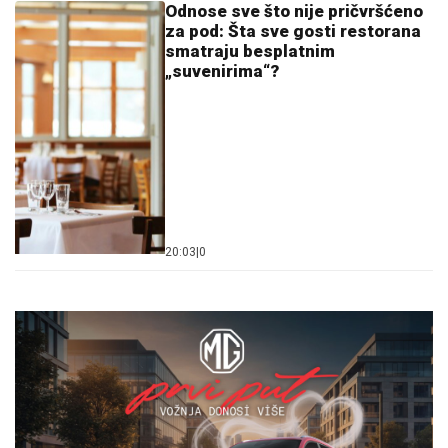
Odnose sve što nije pričvršćeno
za pod: Šta sve gosti restorana
smatraju besplatnim
„suvenirima“?
20:03
|
0