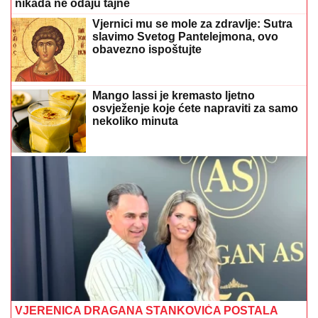
nikada ne odaju tajne
Vjernici mu se mole za zdravlje: Sutra
slavimo Svetog Pantelejmona, ovo
obavezno ispoštujte
Mango lassi je kremasto ljetno
osvježenje koje ćete napraviti za samo
nekoliko minuta
VJERENICA DRAGANA STANKOVIĆA POSTALA