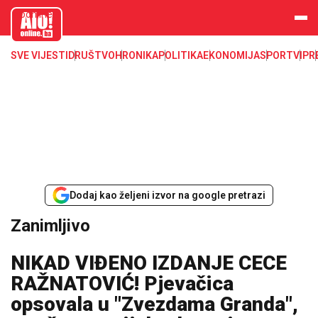
aloonline.b
a
SVE VIJESTI
DRUŠTVO
HRONIKA
POLITIKA
EKONOMIJA
SPORT
VIP
R
Dodaj kao željeni izvor na google pretrazi
Zanimljivo
NIKAD VIĐENO IZDANJE CECE
RAŽNATOVIĆ! Pjevačica
opsovala u "Zvezdama Granda",