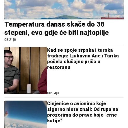
Temperatura danas skače do 38
stepeni, evo gdje će biti najtoplije
08:21
|
0
Kad se spoje srpska i turska
tradicija: Ljubavna Ane i Tarika
počela slučajno priča u
restoranu
08:14
|
0
Činjenice o avionima koje
sigurno niste znali: Od rupa na
prozorima do prave boje "crne
kutije"