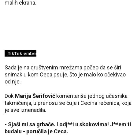
malih ekrana.
Sada je na društvenim mrežama počeo da se širi
snimak u kom Ceca psuje, što je malo ko očekivao
od nje.
Dok
Marija Šerifović
komentariše jednog učesnika
takmičenja, u prenosu se čuje i Cecina rečenica, koja
je sve iznenadila.
- Sjaši mi sa grbače. I odj**i u skokovima! J**em ti
budalu - poručila je Ceca.