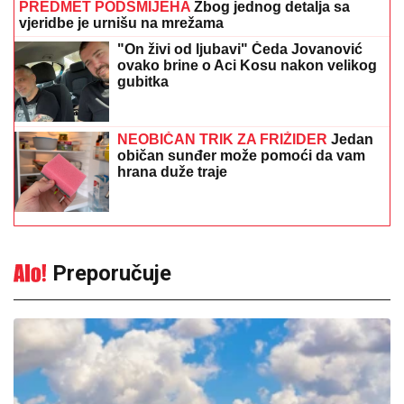
PREDMET PODSMIJEHA
Zbog jednog detalja sa
vjeridbe je urnišu na mrežama
"On živi od ljubavi" Čeda Jovanović
ovako brine o Aci Kosu nakon velikog
gubitka
NEOBIČAN TRIK ZA FRIŽIDER
Jedan
običan sunđer može pomoći da vam
hrana duže traje
Preporučuje