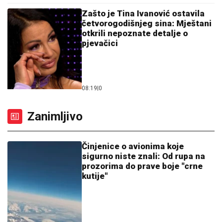
Zašto je Tina Ivanović ostavila
četvorogodišnjeg sina: Mještani
otkrili nepoznate detalje o
pjevačici
08:19
|
0
Zanimljivo
Činjenice o avionima koje
sigurno niste znali: Od rupa na
prozorima do prave boje "crne
kutije"