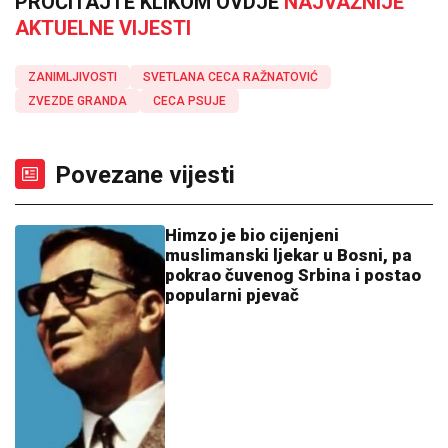
PROČITAJTE KLIKOM OVDJE
NAJVAŽNIJE
AKTUELNE VIJESTI
ZANIMLJIVOSTI
SVETLANA CECA RAŽNATOVIĆ
ZVEZDE GRANDA
CECA PSUJE
Povezane vijesti
Himzo je bio cijenjeni
muslimanski ljekar u Bosni, pa
pokrao čuvenog Srbina i postao
popularni pjevač