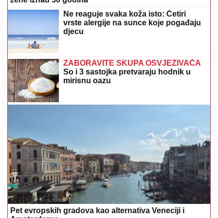
Ne reaguje svaka koža isto: Četiri
vrste alergije na sunce koje pogađaju
djecu
ZABORAVITE SKUPA OSVJEŽIVAČA
So i 3 sastojka pretvaraju hodnik u
mirisnu oazu
Pet evropskih gradova kao alternativa Veneciji i