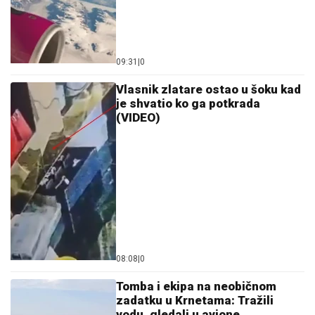
09:31
|
0
Vlasnik zlatare ostao u šoku kad
je shvatio ko ga potkrada
(VIDEO)
08:08
|
0
Tomba i ekipa na neobičnom
zadatku u Krnetama: Tražili
vodu, gledali u avione