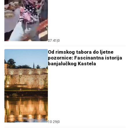
07:41
|
0
Od rimskog tabora do ljetne
pozornice: Fascinantna istorija
banjalučkog Kastela
10:29
|
0