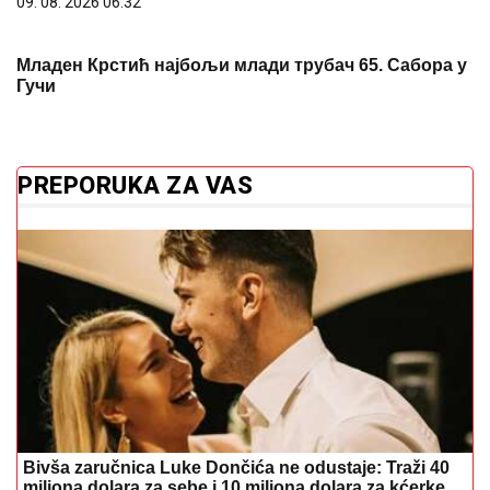
09. 08. 2026 06:32
Младен Крстић најбољи млади трубач 65. Сабора у
Гучи
PREPORUKA ZA VAS
Bivša zaručnica Luke Dončića ne odustaje: Traži 40
miliona dolara za sebe i 10 miliona dolara za kćerke