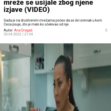
mreže se usijale zbog njene
izjave (VIDEO)
Sada je na društvenim mrežama počeo da se širi snimak u kom
Ceca psuje, što je malo ko očekivao od nje.
Autor:
Ana Dragaš
0
30.04.2023.
21:04