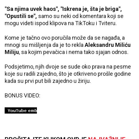
"Sa njima uvek haos", "Iskrena je, šta je briga",
"Opustili se",
samo su neki od komentara koji se
mogu videti ispod klipova na TikToku i Tviteru.
Kome je tačno ovo poručila može da se nagađa, a
mnogi su mišljenja da je to rekla
Aleksandru Miliću
Miliju
, sa kojim pevačica i nema tako sjajan odnos.
Podsjetimo, njih dvoje se sude oko prava na pesme
koje su radili zajedno, što je otkriveno prošle godine
kada su prvi put bili zajedno u žiriju.
BONUS VIDEO: