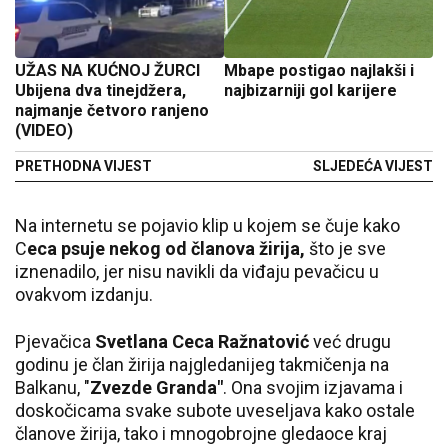
UŽAS NA KUĆNOJ ŽURCI
Mbape postigao najlakši i
Ubijena dva tinejdžera,
najbizarniji gol karijere
najmanje četvoro ranjeno
(VIDEO)
PRETHODNA VIJEST
SLJEDEĆA VIJEST
Na internetu se pojavio klip u kojem se čuje kako
C
eca psuje nekog od članova žirija,
što je sve
iznenadilo, jer nisu navikli da viđaju pevačicu u
ovakvom izdanju.
Pjevačica
Svetlana Ceca Ražnatović
već drugu
godinu je član žirija najgledanijeg takmičenja na
Balkanu, "
Zvezde Granda"
. Ona svojim izjavama i
doskočicama svake subote uveseljava kako ostale
članove žirija, tako i mnogobrojne gledaoce kraj