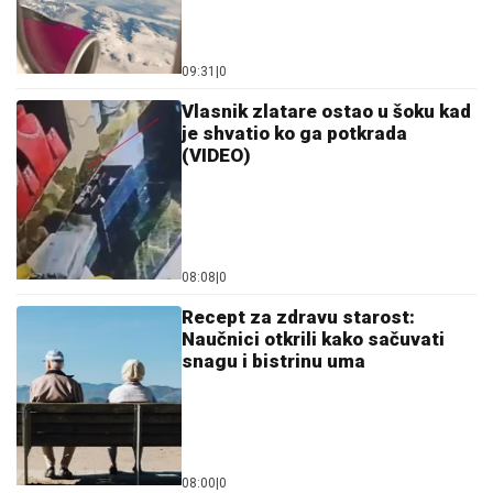
09:31
|
0
Vlasnik zlatare ostao u šoku kad
je shvatio ko ga potkrada
(VIDEO)
08:08
|
0
Recept za zdravu starost:
Naučnici otkrili kako sačuvati
snagu i bistrinu uma
08:00
|
0