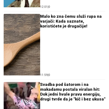
12:01
|
0
Malo ko zna čemu služi rupa na
varjači: Kada saznate,
koristićete je drugačije!
11:59
|
0
Svadba pod šatorom i na
makadamu postala viralan hit:
Dok jedni hvale pravu energiju,
drugi tvrde da je "kič i bez ukusa"