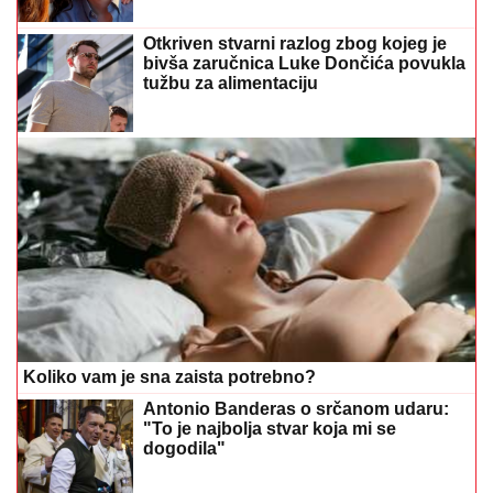
Koliko vam je sna zaista potrebno?
Antonio Banderas o srčanom udaru:
"To je najbolja stvar koja mi se
dogodila"
Milica Todorović o životu sa bebom,
progovorila i o partner: Snalazi se on
dobro