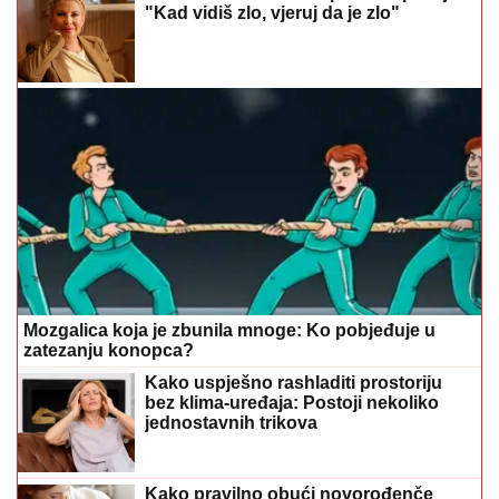
Mozgalica koja je zbunila mnoge: Ko pobjeđuje u
zatezanju konopca?
Kako uspješno rashladiti prostoriju
bez klima-uređaja: Postoji nekoliko
jednostavnih trikova
Kako pravilno obući novorođenče
tokom toplinskog vala
Preporučuje