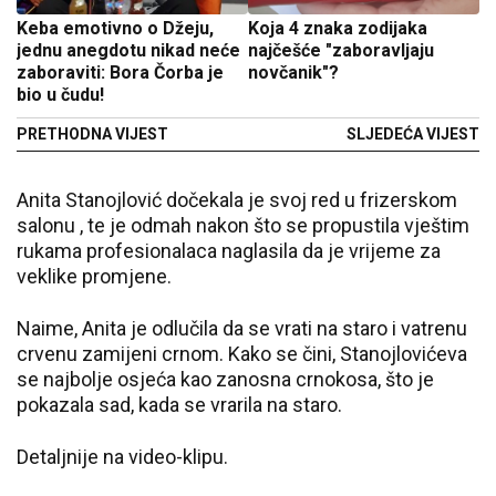
Keba emotivno o Džeju,
Koja 4 znaka zodijaka
jednu anegdotu nikad neće
najčešće "zaboravljaju
zaboraviti: Bora Čorba je
novčanik"?
bio u čudu!
PRETHODNA VIJEST
SLJEDEĆA VIJEST
Anita Stanojlović dočekala je svoj red u frizerskom
salonu , te je odmah nakon što se propustila vještim
rukama profesionalaca naglasila da je vrijeme za
veklike promjene.
Naime, Anita je odlučila da se vrati na staro i vatrenu
crvenu zamijeni crnom. Kako se čini, Stanojlovićeva
se najbolje osjeća kao zanosna crnokosa, što je
pokazala sad, kada se vrarila na staro.
Detaljnije na video-klipu.