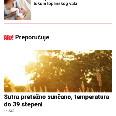
Sutra pretežno sunčano, temperatura
do 39 stepeni
14:23
|
0
Šest znakova koji mogu
ukazivati na prevaru
13:36
|
0
Na Zlatiboru žu-žu prodaju na