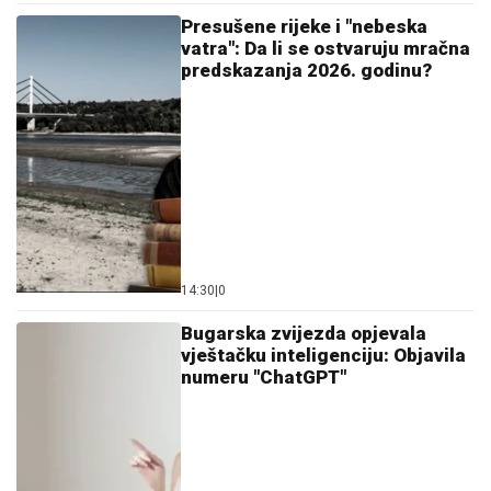
14:30
|
0
Bugarska zvijezda opjevala
vještačku inteligenciju: Objavila
numeru "ChatGPT"
14:27
|
0
Banjalučanka pronašla pileće
nogice u dvorištu: Odmah sam
posumnjala na jedno