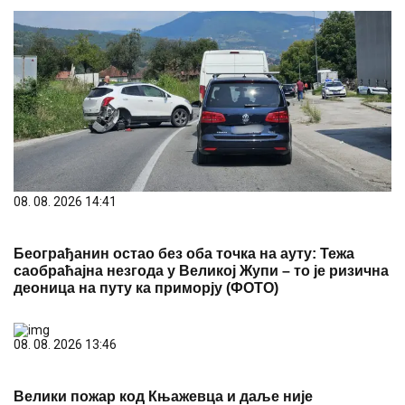
08. 08. 2026 14:41
Београђанин остао без оба точка на ауту: Тежа
саобраћајна незгода у Великој Жупи – то је ризична
деоница на путу ка приморју (ФОТО)
08. 08. 2026 13:46
Велики пожар код Књажевца и даље није
локализован: Ватрогасци непрекидно на терену
PREPORUKA ZA VAS