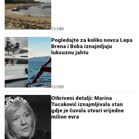
13:59
|
0
Otkriveni detalji: Marina
Tucaković iznajmljivala stan
gdje je čuvala stvari vrijedne
milion evra
13:25
|
0
Zanimljivo
Vremenske zone na Antarktiku:
Kontinent na kojem vrijeme ne
postoji u tradicionalnom smislu