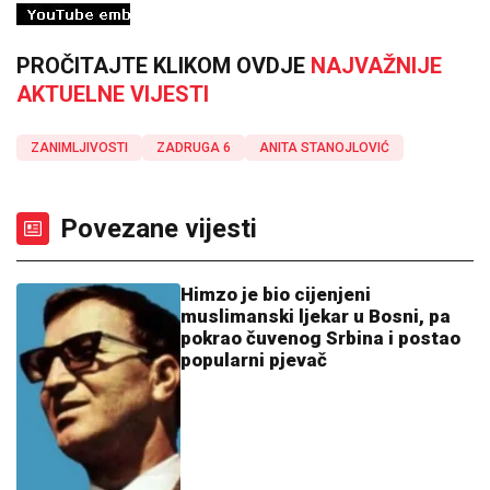
PROČITAJTE KLIKOM OVDJE
NAJVAŽNIJE
AKTUELNE VIJESTI
ZANIMLJIVOSTI
ZADRUGA 6
ANITA STANOJLOVIĆ
Povezane vijesti
Himzo je bio cijenjeni
muslimanski ljekar u Bosni, pa
pokrao čuvenog Srbina i postao
popularni pjevač