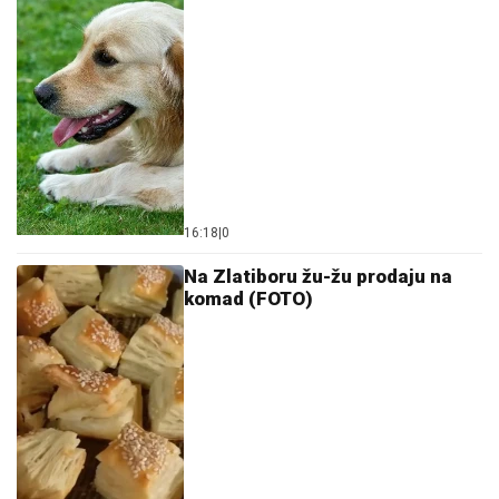
16:18
|
0
Na Zlatiboru žu-žu prodaju na
komad (FOTO)
13:28
|
0
Tajna oznake "KP": Svi su mislili
da je prevarena, a ona je na
polovnom prstenu zaradila
bogatstvo