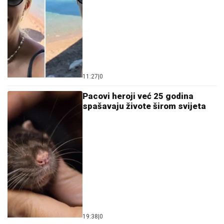
spašavaju živote širom svijeta
19:38
|
0
Presušene rijeke i "nebeska
vatra": Da li se ostvaruju mračna
predskazanja 2026. godinu?