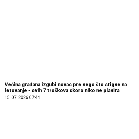
Većina građana izgubi novac pre nego što stigne na
letovanje - ovih 7 troškova skoro niko ne planira
15. 07. 2026 07:44
Evo u kojim banjama važi vaučer od 10.000 dinara -
kompletan spisak destinacija u Srbiji