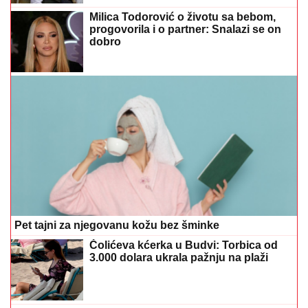
Pet tajni za njegovanu kožu bez šminke
Čolićeva kćerka u Budvi: Torbica od
3.000 dolara ukrala pažnju na plaži
Produžni kabl može izazvati požar:
Ove uređaje ne priključujte