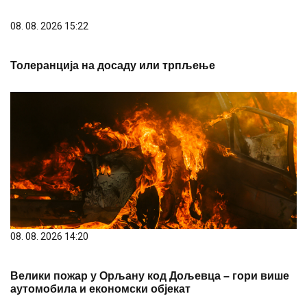
08. 08. 2026 14:20
Велики пожар у Орљану код Дољевца – гори више
аутомобила и економски објекат