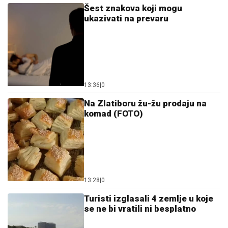
komad (FOTO)
13:28
|
0
Turisti izglasali 4 zemlje u koje
se ne bi vratili ni besplatno
13:34
|
0
Pogledajte za koliko novca Lepa
Brena i Boba iznajmljuju
luksuznu jahtu