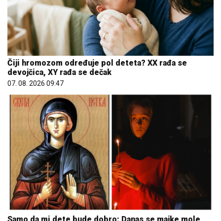
Čiji hromozom određuje pol deteta? XX rađa se
devojčica, XY rađa se dečak
07. 08. 2026 09:47
Samo da mi dete bude dobro: Danas se majke mole
Svetoj Petki
08. 08. 2026 07:36