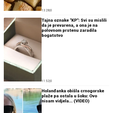
11:52
|
0
Holanđanka obišla crnogorske
plaže pa ostala u šoku: Ovo
nisam vidjela... (VIDEO)
11:27
|
0
Pacovi heroji već 25 godina