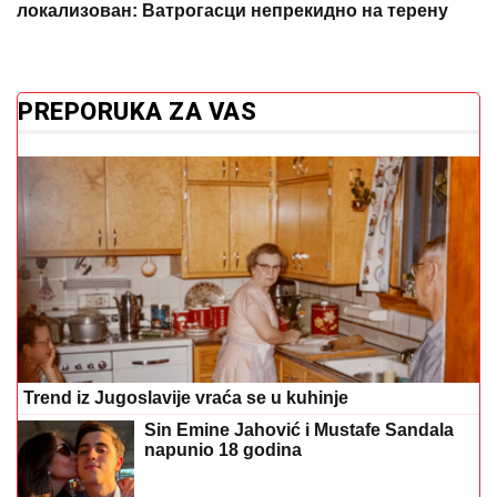
Trend iz Jugoslavije vraća se u kuhinje
Sin Emine Jahović i Mustafe Sandala
napunio 18 godina
Otkriven stvarni razlog zbog kojeg je
bivša zaručnica Luke Dončića povukla
tužbu za alimentaciju