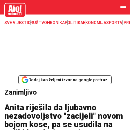
aloonline.b
a
SVE VIJESTI
DRUŠTVO
HRONIKA
POLITIKA
EKONOMIJA
SPORT
VIP
R
Dodaj kao željeni izvor na google pretrazi
Zanimljivo
Anita riješila da ljubavno
nezadovoljstvo ''zacijeli'' novom
bojom kose, pa se usudila na