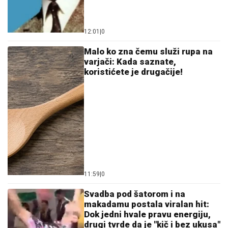
12:01
|
0
Malo ko zna čemu služi rupa na
varjači: Kada saznate,
koristićete je drugačije!
11:59
|
0
Svadba pod šatorom i na
makadamu postala viralan hit:
Dok jedni hvale pravu energiju,
drugi tvrde da je "kič i bez ukusa"