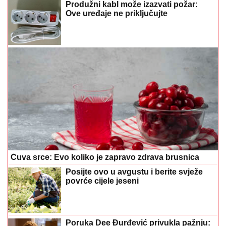
Čuva srce: Evo koliko je zapravo zdrava brusnica
Posijte ovo u avgustu i berite svježe
povrće cijele jeseni
Poruka Dee Đurđević privukla pažnju:
"Kad vidiš zlo, vjeruj da je zlo"