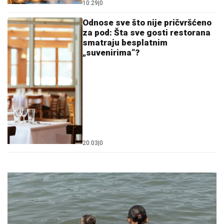
10:29
|
0
Odnose sve što nije pričvršćeno
za pod: Šta sve gosti restorana
smatraju besplatnim
„suvenirima“?
20:03
|
0