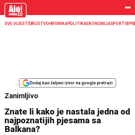
aloonline.b
a
SVE VIJESTI
DRUŠTVO
HRONIKA
POLITIKA
EKONOMIJA
SPORT
VIP
R
Dodaj kao željeni izvor na google pretrazi
Zanimljivo
Znate li kako je nastala jedna od
najpoznatijih pjesama sa
Balkana?