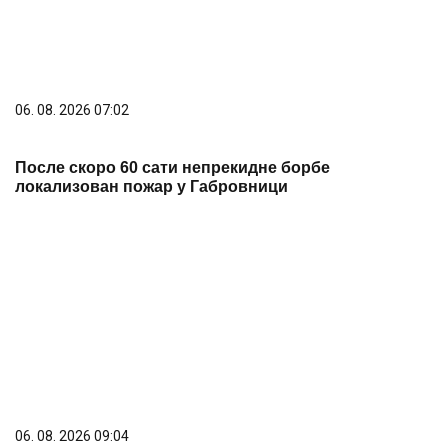
06. 08. 2026 09:04
Вучић честитао Дан рудара: Рударство опстаје као
један од стубова привреде
06. 08. 2026 12:00
ВУЧИЋ ЧЕСТИТАО ДАН РУДАРА: РУДАРСТВО