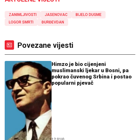
ZANIMLJIVOSTI
JASENOVAC
BIJELO DUGME
LOGOR SMRTI
ĐURĐEVDAN
Povezane vijesti
Himzo je bio cijenjeni
muslimanski ljekar u Bosni, pa
pokrao čuvenog Srbina i postao
popularni pjevač
12:01
|
0