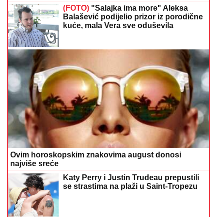
se strastima na plaži u Saint-Tropezu
Toplotni valovi kriju ozbiljan rizik: Ove
osobe moraju posebno čuvati
bubrege
Preporučuje