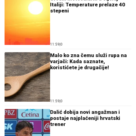
postaje najplaćeniji hrvatski
trener
12:16
|
0
Zanimljivo
Malo ko zna čemu služi rupa na
varjači: Kada saznate,
koristićete je drugačije!