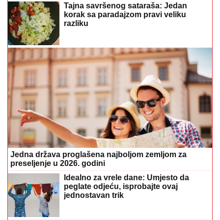
peglate odjeću, isprobajte ovaj
jednostavan trik
"Rekla mi je da je sa dečkom, sve
ćemo riješiti na sudu" Detalji drame
Milice i Terze u Crnoj Gori, on se
oglasio nakon svega
Pospite samo ovaj otpad iz kuhinje po zemlji: Nema
više CRNIH MRLJA NA PARADAJZU, ne truli uopšte
„Doktori su odmah ZAKAZALI