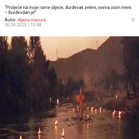
“Proljeće na moje rame slijeće, đurđevak zeleni, svima osim meni
– Đurđevdan je!”
Autor:
dijana.macura
0
30.04.2023.
10:48