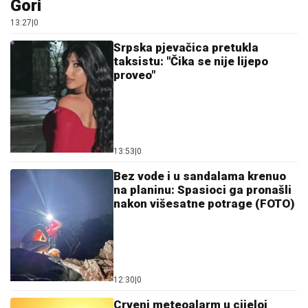
12:30
|
0
Crveni meteoalarm u cijeloj
Italiji: Temperature prelaze 40
stepeni
11:59
|
0
Malo ko zna čemu služi rupa na
varjači: Kada saznate,
koristićete je drugačije!
11:59
|
0
Dalić dobija novi angažman i