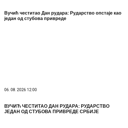
ЈЕДАН ОД СТУБОВА ПРИВРЕДЕ СРБИЈЕ
PREPORUKA ZA VAS
(VIDEO)
Komšije progovorile o sinoćnjem incidentu:
Maja Marinković u jeku sukoba sa Asminom renovira
stan
Desert koji se ne peče: Za samo 15