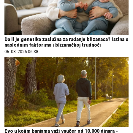
Da li je genetika zaslužna za rađanje blizanaca? Istina o
naslednim faktorima i blizanačkoj trudnoći
06. 08. 2026 06:38
Evo u kojim banjama važi vaučer od 10.000 dinara -