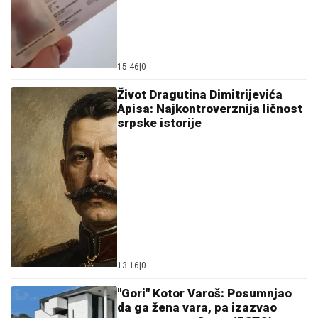
"Gori" Kotor Varoš: Posumnjao
da ga žena vara, pa izazvao
potres na mrežama (FOTO)
13:07
|
0
"Šta je prsni koš?": Banjalučani i
danas nasmijavaju odgovorima
(VIDEO)