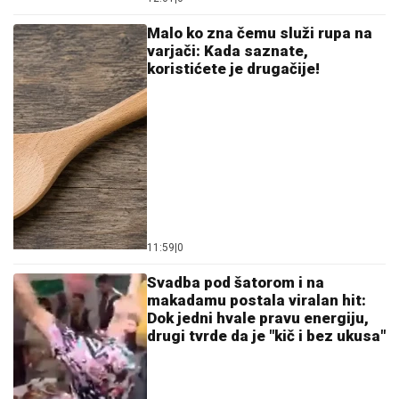
Malo ko zna čemu služi rupa na
varjači: Kada saznate,
koristićete je drugačije!
11:59
|
0
Svadba pod šatorom i na
makadamu postala viralan hit:
Dok jedni hvale pravu energiju,
drugi tvrde da je "kič i bez ukusa"