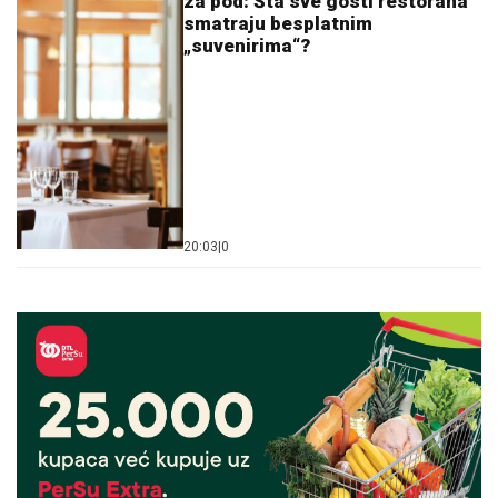
za pod: Šta sve gosti restorana
smatraju besplatnim
„suvenirima“?
20:03
|
0