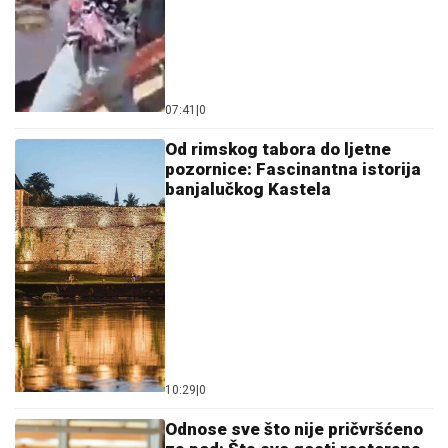
07:41
|
0
Od rimskog tabora do ljetne
pozornice: Fascinantna istorija
banjalučkog Kastela
10:29
|
0
Odnose sve što nije pričvršćeno