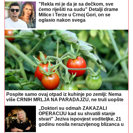
OPERACIJU kad su shvatili stanje
stvari" Jeziva ispovjest voditeljke, 21
godinu nosila nerazvijenog blizanca u
tijelu
(FOTO)
"Salajka ima more" Aleksa
Balašević podijelio prizor iz porodične
kuće, mala Vera sve oduševila
Ovim horoskopskim znakovima august donosi
najviše sreće
Katy Perry i Justin Trudeau prepustili