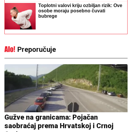
Gužve na granicama: Pojačan
saobraćaj prema Hrvatskoj i Crnoj
Gori
13:27
|
0
Srpska pjevačica pretukla
taksistu: "Čika se nije lijepo
proveo"
13:53
|
0
Bez vode i u sandalama krenuo
na planinu: Spasioci ga pronašli
nakon višesatne potrage (FOTO)