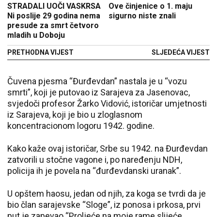
STRADALI UOČI VASKRSA
Ove činjenice o 1. maju
Ni poslije 29 godina nema
sigurno niste znali
presude za smrt četvoro
mladih u Doboju
PRETHODNA VIJEST
SLJEDEĆA VIJEST
Čuvena pjesma “Đurđevdan” nastala je u “vozu
smrti”, koji je putovao iz Sarajeva za Jasenovac,
svjedoči profesor Žarko Vidović, istoričar umjetnosti
iz Sarajeva, koji je bio u zloglasnom
koncentracionom logoru 1942. godine.
Kako kaže ovaj istoričar, Srbe su 1942. na Đurđevdan
zatvorili u stočne vagone i, po naređenju NDH,
policija ih je povela na “đurđevdanski uranak”.
U opštem haosu, jedan od njih, za koga se tvrdi da je
bio član sarajevske “Sloge”, iz ponosa i prkosa, prvi
put je zapevao “Proljeće na moje rame slijeće,