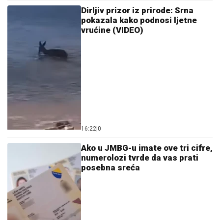
15:46
|
0
Život Dragutina Dimitrijevića
Apisa: Najkontroverznija ličnost
srpske istorije
13:16
|
0