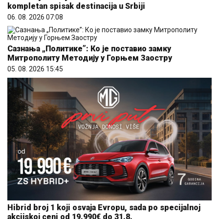
kompletan spisak destinacija u Srbiji
06. 08. 2026 07:08
Сазнања „Политике”: Ко је поставио замку
Митрополиту Методију у Горњем Заостру
05. 08. 2026 15:45
Hibrid broj 1 koji osvaja Evropu, sada po specijalnoj
akcijskoj ceni od 19.990€ do 31.8.