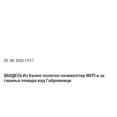
05. 08. 2026 13:57
(ВИДЕО) Из Калне полетео хеликоптер МУП-а за
гашење пожара код Габровнице
06. 08. 2026 07:02
После скоро 60 сати непрекидне борбе
локализован пожар у Габровници