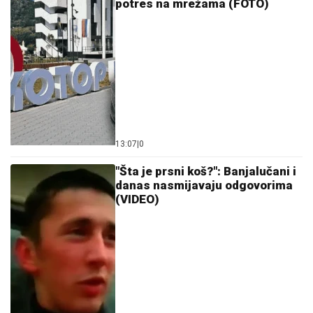
10:16
|
0
Mještani naselja kod Brčkog
zatekli prizor koji se rijetko viđa
09:56
|
0
Umalo katastrofa: Komšija