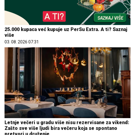
25.000 kupaca već kupuje uz PerSu Extra. A ti? Saznaj
više
03. 08. 2026 07:31
Letnje večeri u gradu više nisu rezervisane za vikend:
Zašto sve više ljudi bira večeru koja se spontano
pretvori u druženje