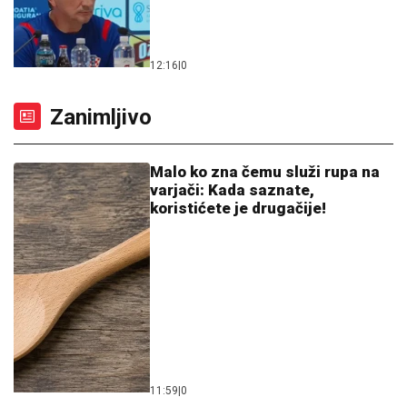
11:59
|
0
Dirljiv prizor iz prirode: Srna
pokazala kako podnosi ljetne
vrućine (VIDEO)
16:22
|
0
Ako u JMBG-u imate ove tri cifre,
numerolozi tvrde da vas prati
posebna sreća