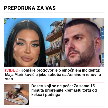
minuta pripremite kremastu tortu od
keksa i pudinga
(FOTO)
Mreže gore od komentara: Evo
s kim Milica uživa na Adi Bojani nakon
svađe sa Terzom
Jabučni ocat nije čudotvoran lijek: Stručnjaci
razjasnili najveće zablude
Evropa masovno izbacuje kade i tuš-