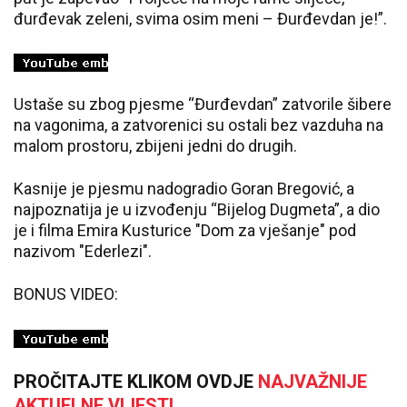
đurđevak zeleni, svima osim meni – Đurđevdan je!”.
Ustaše su zbog pjesme “Đurđevdan” zatvorile šibere
na vagonima, a zatvorenici su ostali bez vazduha na
malom prostoru, zbijeni jedni do drugih.
Kasnije je pjesmu nadogradio Goran Bregović, a
najpoznatija je u izvođenju “Bijelog Dugmeta”, a dio
je i filma Emira Kusturice "Dom za vješanje" pod
nazivom "Ederlezi".
BONUS VIDEO:
PROČITAJTE KLIKOM OVDJE
NAJVAŽNIJE
AKTUELNE VIJESTI