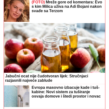
kabine: Novi sistem za tuširanje
osvaja domove i štedi prostor i novac
Tajna savršenog sataraša: Jedan
korak sa paradajzom pravi veliku
razliku
Jedna država proglašena najboljom zemljom za
preseljenje u 2026. godini
Idealno za vrele dane: Umjesto da