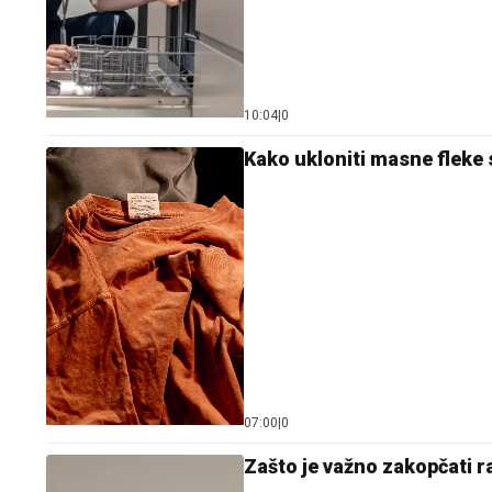
10:04
|
0
Kako ukloniti masne fleke 
07:00
|
0
Zašto je važno zakopčati ra