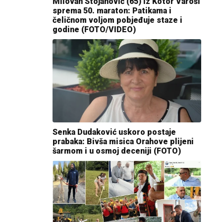
Milovan Stojanović (65) iz Kotor Varoši
sprema 50. maraton: Patikama i
čeličnom voljom pobjeđuje staze i
godine (FOTO/VIDEO)
Senka Dudaković uskoro postaje
prabaka: Bivša misica Orahove plijeni
šarmom i u osmoj deceniji (FOTO)