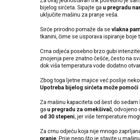
Za ovaj jednostavan trik potrebno je sa
bijelog sirćeta. Sipajte ga
u pregradu na
uključite mašinu za pranje veša.
Sirće prirodno pomaže da se
vlakna pam
tkanini, čime se usporava ispiranje boje
Crna odjeća posebno brzo gubi intenzite
znojenja pere znatno češće, često na svak
dok viša temperatura vode dodatno otvar
Zbog toga ljetne majice već poslije neko
Upotreba bijelog sirćeta može pomoći
Za mašinu kapaciteta od šest do sedam 
ga
u pregradu za omekšivač
, odvojeno
od 30 stepeni
, jer više temperature mogu
Za crnu odjeću koja nije mnogo zaprljan
pranje
. Prije nego što je stavite u mašin