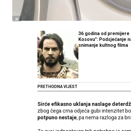
ai
36 godina od premijere 
Kosovu": Podsjećanje n
snimanje kultnog filma
PRETHODNA VIJEST
Sirće efikasno uklanja naslage deterd
zbog čega crna odjeća gubi intenzitet bo
potpuno nestaje
, pa nema razloga za bri