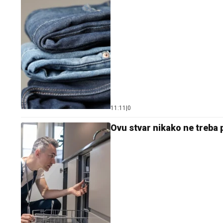
11:11
|
0
Ovu stvar nikako ne treba