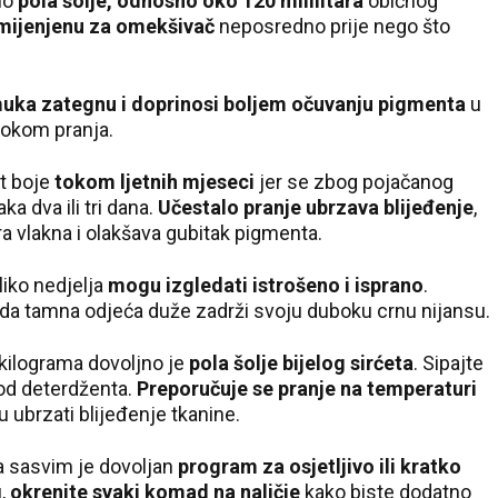
mo
pola šolje, odnosno oko 120 mililitara
običnog
mijenjenu za omekšivač
neposredno prije nego što
uka zategnu i doprinosi boljem očuvanju pigmenta
u
 tokom pranja.
t boje
tokom ljetnih mjeseci
jer se zbog pojačanog
a dva ili tri dana.
Učestalo pranje ubrzava blijeđenje
,
a vlakna i olakšava gubitak pigmenta.
liko nedjelja
mogu izgledati istrošeno i isprano
.
da tamna odjeća duže zadrži svoju duboku crnu nijansu.
kilograma dovoljno je
pola šolje bijelog sirćeta
. Sipajte
 od deterdženta.
Preporučuje se pranje na temperaturi
 ubrzati blijeđenje tkanine.
a sasvim je dovoljan
program za osjetljivo ili kratko
u,
okrenite svaki komad na naličje
kako biste dodatno