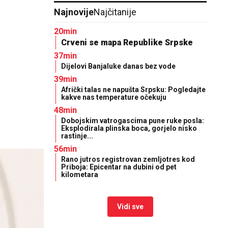
Najnovije
Najčitanije
20min
Crveni se mapa Republike Srpske
37min
Dijelovi Banjaluke danas bez vode
39min
Afrički talas ne napušta Srpsku: Pogledajte
kakve nas temperature očekuju
48min
Dobojskim vatrogascima pune ruke posla:
Eksplodirala plinska boca, gorjelo nisko
rastinje...
56min
Rano jutros registrovan zemljotres kod
Priboja: Epicentar na dubini od pet
kilometara
Vidi sve