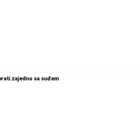
Pale
 prati zajedno sa suđem