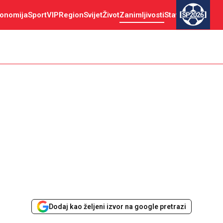
onomija
Sport
VIP
Region
Svijet
Život
Zanimljivosti
Stav
SP2026
Dodaj kao željeni izvor na google pretrazi