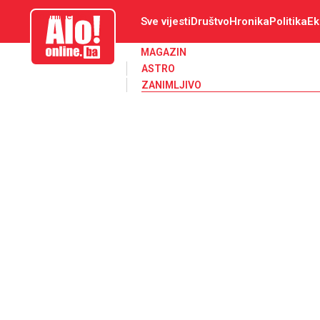
aloonline.ba
Sve vijesti
Društvo
Hronika
Politika
Ek
MAGAZIN
ASTRO
ZANIMLJIVO