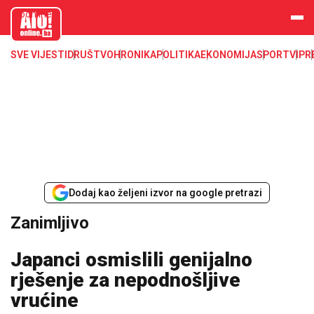
aloonline.b
a
SVE VIJESTI
DRUŠTVO
HRONIKA
POLITIKA
EKONOMIJA
SPORT
VIP
R
Dodaj kao željeni izvor na google pretrazi
Zanimljivo
Japanci osmislili genijalno
rješenje za nepodnošljive
vrućine