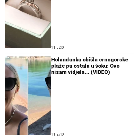
11:52
|
0
Holanđanka obišla crnogorske
plaže pa ostala u šoku: Ovo
nisam vidjela... (VIDEO)
11:27
|
0