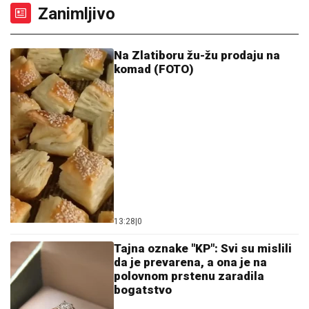
Zanimljivo
Na Zlatiboru žu-žu prodaju na
komad (FOTO)
13:28
|
0
Tajna oznake "KP": Svi su mislili
da je prevarena, a ona je na
polovnom prstenu zaradila
bogatstvo