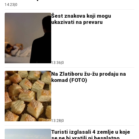
14:23
|
0
Šest znakova koji mogu
ukazivati na prevaru
13:36
|
0
Na Zlatiboru žu-žu prodaju na
komad (FOTO)
13:28
|
0
Turisti izglasali 4 zemlje u koje
se ne bi vratili ni besplatno