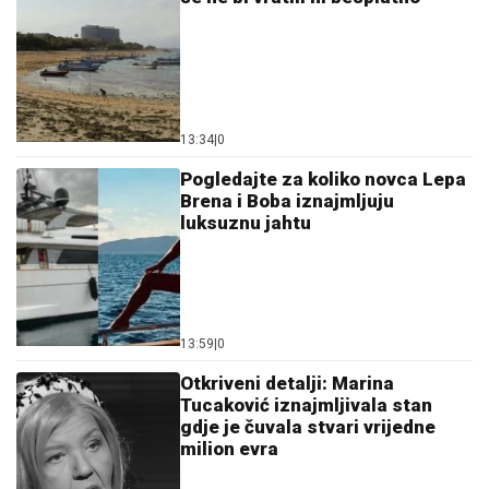
13:34
|
0
Pogledajte za koliko novca Lepa
Brena i Boba iznajmljuju
luksuznu jahtu
13:59
|
0
Otkriveni detalji: Marina
Tucaković iznajmljivala stan
gdje je čuvala stvari vrijedne
milion evra