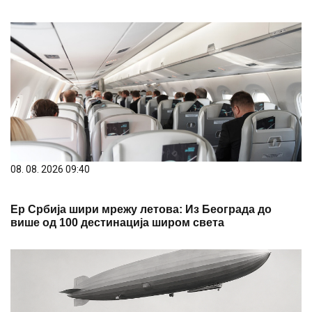
08. 08. 2026 09:40
Ер Србија шири мрежу летова: Из Београда до
више од 100 дестинација широм света