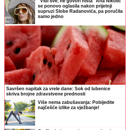
"Vidi sve, ne govori ništa" Ana Nikolić
se ponovo oglasila nakon prijetnji
supruzi Slobe Radanovića, pa poručila
samo jedno
Savršen napitak za vrele dane: Sok od lubenice
skriva brojne zdravstvene prednosti
Više nema zabušavanja: Pobijedite
najčešće izlike za vježbanje!