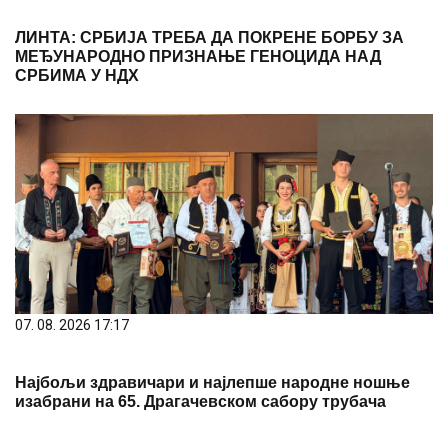
ЛИНТА: СРБИЈА ТРЕБА ДА ПОКРЕНЕ БОРБУ ЗА
МЕЂУНАРОДНО ПРИЗНАЊЕ ГЕНОЦИДА НАД
СРБИМА У НДХ
07. 08. 2026 17:17
Најбољи здравичари и најлепше народне ношње
изабрани на 65. Драгачевском сабору трубача