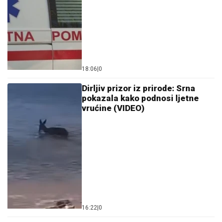
18:06
|
0
Dirljiv prizor iz prirode: Srna
pokazala kako podnosi ljetne
vrućine (VIDEO)
16:22
|
0