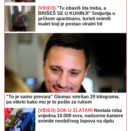
(VIDEO)
"Tu obaviš šta treba, a
BRIŠEŠ SE U KUHINJI" Smijurija u
grčkom apartmanu, turisti snimili
toalet koji je postao viralni hit
"To je samo prevara" Glumac smršao 20 kilograma,
pa otkrio kako mu je to pošlo za rukom
(VIDEO) ŠOK U ZLATARI
Nestala roba
vrijedna 10.000 evra, nadzorne kamere
snimile neobičnog lopova na djelu