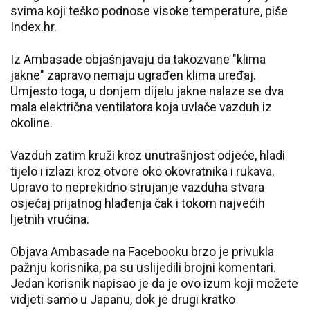
svima koji teško podnose visoke temperature, piše
Index.hr.
Iz Ambasade objašnjavaju da takozvane "klima
jakne" zapravo nemaju ugrađen klima uređaj.
Umjesto toga, u donjem dijelu jakne nalaze se dva
mala električna ventilatora koja uvlače vazduh iz
okoline.
Vazduh zatim kruži kroz unutrašnjost odjeće, hladi
tijelo i izlazi kroz otvore oko okovratnika i rukava.
Upravo to neprekidno strujanje vazduha stvara
osjećaj prijatnog hlađenja čak i tokom najvećih
ljetnih vrućina.
Objava Ambasade na Facebooku brzo je privukla
pažnju korisnika, pa su uslijedili brojni komentari.
Jedan korisnik napisao je da je ovo izum koji možete
vidjeti samo u Japanu, dok je drugi kratko