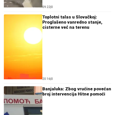
09:22
|
0
Toplotni talas u Slovačkoj:
Proglašeno vanredno stanje,
cisterne već na terenu
20:16
|
0
Banjaluka: Zbog vrućine povećan
broj intervencija Hitne pomoći