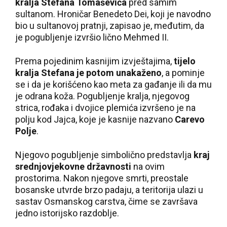
kralja Stefana Tomaševića
pred samim
sultanom. Hroničar Benedeto Dei, koji je navodno
bio u sultanovoj pratnji, zapisao je, međutim, da
je pogubljenje izvršio lično Mehmed II.
Prema pojedinim kasnijim izvještajima,
tijelo
kralja Stefana je potom unakaženo
, a pominje
se i da je korišćeno kao meta za gađanje ili da mu
je odrana koža. Pogubljenje kralja, njegovog
strica, rođaka i dvojice plemića izvršeno je na
polju kod Jajca, koje je kasnije nazvano
Carevo
Polje
.
Njegovo pogubljenje simbolično predstavlja
kraj
srednjovjekovne državnosti
na ovim
prostorima. Nakon njegove smrti, preostale
bosanske utvrde brzo padaju, a teritorija ulazi u
sastav Osmanskog carstva, čime se završava
jedno istorijsko razdoblje.