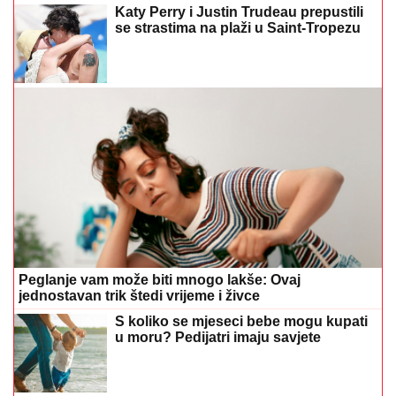
Peglanje vam može biti mnogo lakše: Ovaj
jednostavan trik štedi vrijeme i živce
S koliko se mjeseci bebe mogu kupati
u moru? Pedijatri imaju savjete
Ljekari otkrili šta je istina, a šta opasan
mit: Može li sok od SVJEŽEG
KRASTAVCA da istopi kamen u