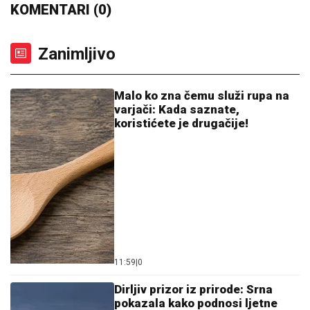
Zanimljivo
Malo ko zna čemu služi rupa na
varjači: Kada saznate,
koristićete je drugačije!
11:59
|
0
Dirljiv prizor iz prirode: Srna
pokazala kako podnosi ljetne
vrućine (VIDEO)