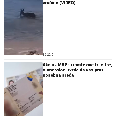
16:22
|
0
Ako u JMBG-u imate ove tri cifre,
numerolozi tvrde da vas prati
posebna sreća
15:46
|
0