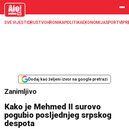
aloonline.b
a
SVE VIJESTI
DRUŠTVO
HRONIKA
POLITIKA
EKONOMIJA
SPORT
VIP
R
Dodaj kao željeni izvor na google pretrazi
Zanimljivo
Kako je Mehmed II surovo
pogubio posljednjeg srpskog
despota