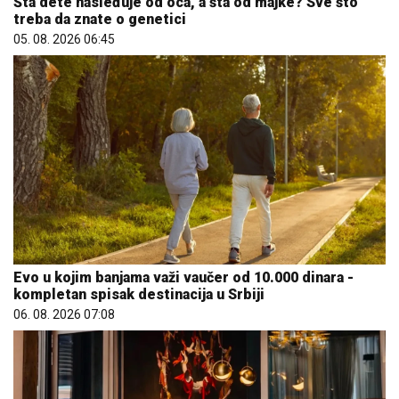
Šta dete nasleđuje od oca, a šta od majke? Sve što
treba da znate o genetici
05. 08. 2026 06:45
Evo u kojim banjama važi vaučer od 10.000 dinara -
kompletan spisak destinacija u Srbiji
06. 08. 2026 07:08