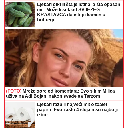
bubregu
(FOTO)
Mreže gore od komentara: Evo s kim Milica
uživa na Adi Bojani nakon svađe sa Terzom
Ljekari razbili najveći mit o toalet
papiru: Evo zašto 4 sloja nisu najbolji
izbor
Bademovo ulje ima više koristi nego
što mislite