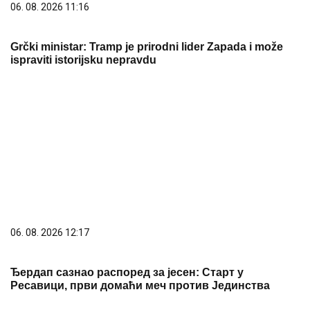
Grčki ministar: Tramp je prirodni lider Zapada i može
ispraviti istorijsku nepravdu
06. 08. 2026 12:17
Ђердап сазнао распоред за јесен: Старт у
Ресавици, први домаћи меч против Јединства