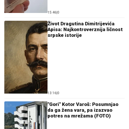
Život Dragutina Dimitrijevića
Apisa: Najkontroverznija ličnost
srpske istorije
13:16
|
0
"Gori" Kotor Varoš: Posumnjao
da ga žena vara, pa izazvao
potres na mrežama (FOTO)