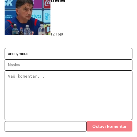
12:16
|
0
Ostavi komentar
KOMENTARI (0)