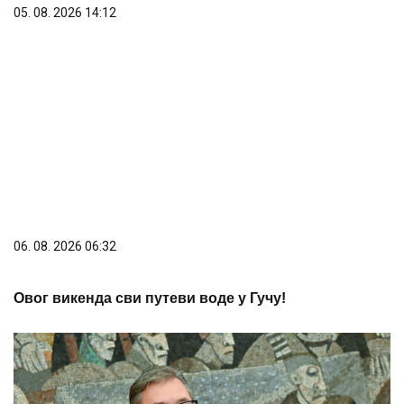
06. 08. 2026 06:32
Овог викенда сви путеви воде у Гучу!