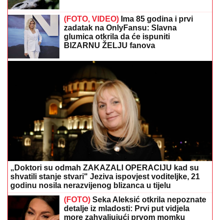
zadatak na OnlyFansu: Slavna
glumica otkrila da će ispuniti
BIZARNU ŽELJU fanova
„Doktori su odmah ZAKAZALI OPERACIJU kad su
shvatili stanje stvari" Jeziva ispovjest voditeljke, 21
godinu nosila nerazvijenog blizanca u tijelu
(FOTO)
Seka Aleksić otkrila nepoznate
detalje iz mladosti: Prvi put vidjela
more zahvaljujući prvom momku