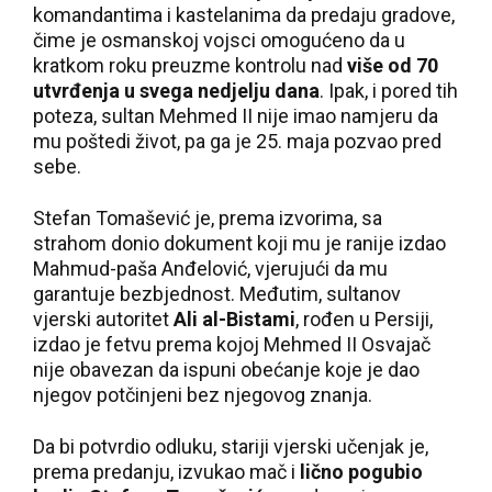
komandantima i kastelanima da predaju gradove,
čime je osmanskoj vojsci omogućeno da u
kratkom roku preuzme kontrolu nad
više od 70
utvrđenja u svega nedjelju dana
. Ipak, i pored tih
poteza, sultan Mehmed II nije imao namjeru da
mu poštedi život, pa ga je 25. maja pozvao pred
sebe.
Stefan Tomašević je, prema izvorima, sa
strahom donio dokument koji mu je ranije izdao
Mahmud-paša Anđelović, vjerujući da mu
garantuje bezbjednost. Međutim, sultanov
vjerski autoritet
Ali al-Bistami
, rođen u Persiji,
izdao je fetvu prema kojoj Mehmed II Osvajač
nije obavezan da ispuni obećanje koje je dao
njegov potčinjeni bez njegovog znanja.
Da bi potvrdio odluku, stariji vjerski učenjak je,
prema predanju, izvukao mač i
lično pogubio