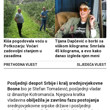
Kiša pogodovala voću u
Tijana Dapčević o borbi sa
Potkozarju: Voćari
viškom kilograma: Smršala
zadovoljni stanjem u
45 kilograma, a evo kako
zasadima
danas izgleda njen meni
PRETHODNA VIJEST
SLJEDEĆA VIJEST
Posljednji despot Srbije i kralj srednjovjekovne
Bosne
bio je Stefan Tomašević, posljednji vladar
iz dinastije Kotromanića. Njegova kratka
vladavina
obilježila je završnu fazu postojanja
srednjovjekovne srpske države i posljednji