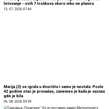
letovanje - ovih 7 troškova skoro niko ne planira
15. 07. 2026 07:44
Marija (3) se igrala u dvorištu i samo je nestala: Posle
42 godine otac je pronašao, zanemeo je kada je saznao
gde je bila
06. 08. 2026 09:39
Сазнања „Политике”: Ко је поставио замку