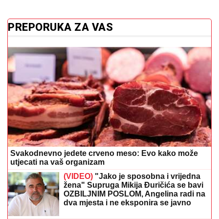
PREPORUKA ZA VAS
Svakodnevno jedete crveno meso: Evo kako može
utjecati na vaš organizam
(VIDEO)
"Jako je sposobna i vrijedna
žena" Supruga Mikija Đuričića se bavi
OZBILJNIM POSLOM, Angelina radi na
dva mjesta i ne eksponira se javno
Katy Perry i Justin Trudeau prepustili
se strastima na plaži u Saint-Tropezu