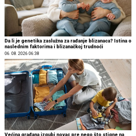
Da li je genetika zaslužna za rađanje blizanaca? Istina o
naslednim faktorima i blizanačkoj trudnoći
06. 08. 2026 06:38
Većina građana izgubi novac pre nego što stigne na