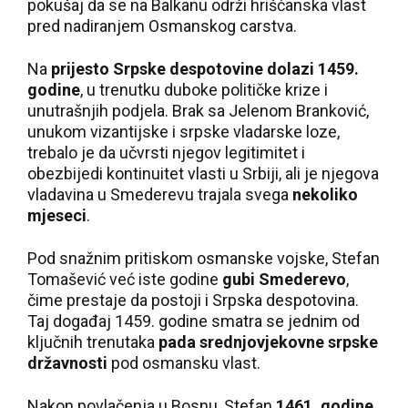
pokušaj da se na Balkanu održi hrišćanska vlast
pred nadiranjem Osmanskog carstva.
Na
prijesto Srpske despotovine dolazi 1459.
godine
, u trenutku duboke političke krize i
unutrašnjih podjela. Brak sa Jelenom Branković,
unukom vizantijske i srpske vladarske loze,
trebalo je da učvrsti njegov legitimitet i
obezbijedi kontinuitet vlasti u Srbiji, ali je njegova
vladavina u Smederevu trajala svega
nekoliko
mjeseci
.
Pod snažnim pritiskom osmanske vojske, Stefan
Tomašević već iste godine
gubi Smederevo
,
čime prestaje da postoji i Srpska despotovina.
Taj događaj 1459. godine smatra se jednim od
ključnih trenutaka
pada srednjovjekovne srpske
državnosti
pod osmansku vlast.
Nakon povlačenja u Bosnu, Stefan
1461. godine