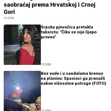
13:27
|
0
Srpska pjevačica pretukla
taksistu: "Čika se nije lijepo
proveo"
13:53
|
0
Bez vode i u sandalama krenuo
na planinu: Spasioci ga pronašli
nakon višesatne potrage (FOTO)
12:30
|
0
Crveni meteoalarm u cijeloj