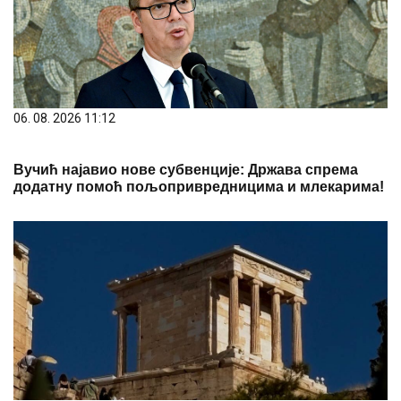
06. 08. 2026 11:12
Вучић најавио нове субвенције: Држава спрема
додатну помоћ пољопривредницима и млекарима!
06. 08. 2026 11:16