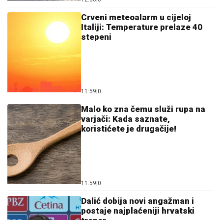
Italiji: Temperature prelaze 40
stepeni
11:59
|
0
Malo ko zna čemu služi rupa na
varjači: Kada saznate,
koristićete je drugačije!
11:59
|
0
Dalić dobija novi angažman i
postaje najplaćeniji hrvatski
trener