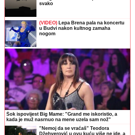
svako
(VIDEO)
Lepa Brena pala na koncertu
u Budvi nakon kultnog zamaha
nogom
Šok ispovijest Big Mame: "Grand me iskoristio, a
kada je muž nasrnuo na mene uzela sam nož"
"Nemoj da se vraćaš" Teodora
Džehverović u ovu kuću više ne ide, a