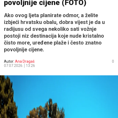
povoljnije cijene (FOTO)
Ako ovog ljeta planirate odmor, a želite
izbjeći hrvatsku obalu, dobra vijest je da u
radijusu od svega nekoliko sati vožnje
postoji niz destinacija koje nude kristalno
čisto more, uređene plaže i često znatno
povoljnije cijene.
Autor:
Ana Dragaš
0
07.07.2026.
13:26