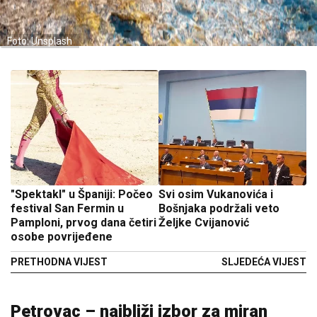
Foto: Unsplash
"Spektakl" u Španiji: Počeo
Svi osim Vukanovića i
festival San Fermin u
Bošnjaka podržali veto
Pamploni, prvog dana četiri
Željke Cvijanović
osobe povrijeđene
PRETHODNA VIJEST
SLJEDEĆA VIJEST
Petrovac – najbliži izbor za miran