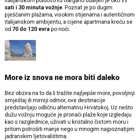
italijanskom poluostrvu Gargano udaljen je oko
11
sati i 30 minuta vožnje
. Poznat je po dugim
pješčanim plažama, visokim stijenama i autentičnom
italijanskom ambijentu, a cijene apartmana kreću se
od
70 do 120 evra
po noći.
More iz snova ne mora biti daleko
Bez obzira na to da li tražite najljepše more, povoljniji
smještaj ili mirniji odmor, ove destinacije
predstavljaju odličnu alternativu Hrvatskoj. Uz nešto
dužu vožnju moguće je pronaći plaže koje izgledaju
kao s razglednice, uživati u kristalno čistom moru i
pritom potrošiti manje nego u mnogim najpoznatijim
jadranskim ljetovalištima.