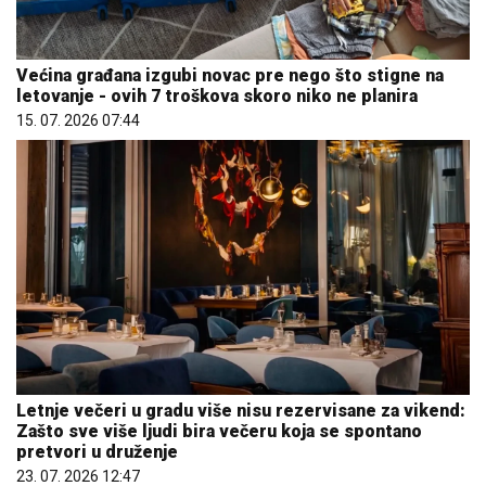
Većina građana izgubi novac pre nego što stigne na
letovanje - ovih 7 troškova skoro niko ne planira
15. 07. 2026 07:44
Letnje večeri u gradu više nisu rezervisane za vikend:
Zašto sve više ljudi bira večeru koja se spontano
pretvori u druženje
23. 07. 2026 12:47