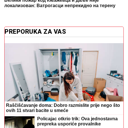
Велики пожар код Књажевца и даље није
локализован: Ватрогасци непрекидно на терену
PREPORUKA ZA VAS
Raščišćavanje doma: Dobro razmislite prije nego što
ovih 11 stvari bacite u smeće
Policajac otkrio trik: Ova jednostavna
prepreka usporiće provalnike