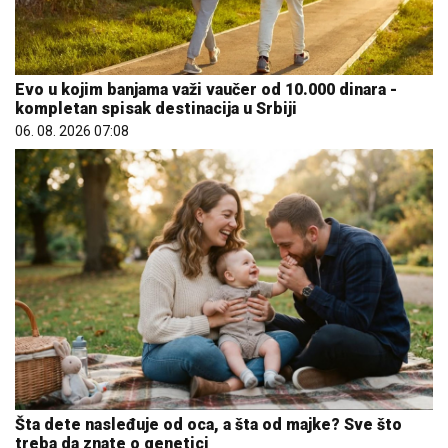
Evo u kojim banjama važi vaučer od 10.000 dinara -
kompletan spisak destinacija u Srbiji
06. 08. 2026 07:08
Šta dete nasleđuje od oca, a šta od majke? Sve što
treba da znate o genetici