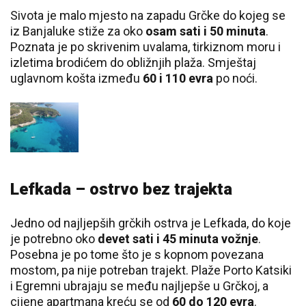
Sivota je malo mjesto na zapadu Grčke do kojeg se
iz Banjaluke stiže za oko
osam sati i 50 minuta
.
Poznata je po skrivenim uvalama, tirkiznom moru i
izletima brodićem do obližnjih plaža. Smještaj
uglavnom košta između
60 i 110 evra
po noći.
Lefkada – ostrvo bez trajekta
Jedno od najljepših grčkih ostrva je Lefkada, do koje
je potrebno oko
devet sati i 45 minuta vožnje
.
Posebna je po tome što je s kopnom povezana
mostom, pa nije potreban trajekt. Plaže Porto Katsiki
i Egremni ubrajaju se među najljepše u Grčkoj, a
cijene apartmana kreću se od
60 do 120 evra
.