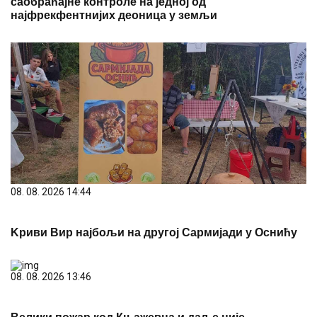
саобраћајне контроле на једној од
најфрекфентнијих деоница у земљи
08. 08. 2026 14:44
Kриви Вир најбољи на другој Сармијади у Оснићу
08. 08. 2026 13:46