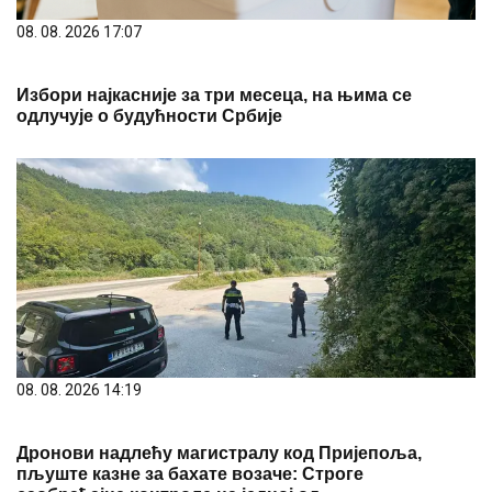
08. 08. 2026 17:07
Избори најкасније за три месеца, на њима се
одлучује о будућности Србије
08. 08. 2026 14:19
Дронови надлећу магистралу код Пријепоља,
пљуште казне за бахате возаче: Строге