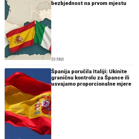
bezbjednost na prvom mjestu
20:58
|
0
Španija poručila Italiji: Ukinite
graničnu kontrolu za Špance ili
usvajamo proporcionalne mjere