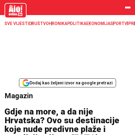
aloonline.b
a
SVE VIJESTI
DRUŠTVO
HRONIKA
POLITIKA
EKONOMIJA
SPORT
VIP
R
Dodaj kao željeni izvor na google pretrazi
Magazin
Gdje na more, a da nije
Hrvatska? Ovo su destinacije
koje nude predivne plaže i