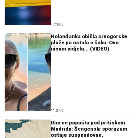
17:38
|
0
Holanđanka obišla crnogorske
plaže pa ostala u šoku: Ovo
nisam vidjela... (VIDEO)
11:27
|
0
Rim ne popušta pod pritiskom
Madrida: Šengenski sporazum
ostaje suspendovan,