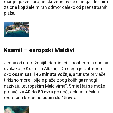
manje gužve i brojne skrivene uvale čine ga idealnim
za one koji žele miran odmor daleko od prenatrpanih
plaža.
Ksamil – evropski Maldivi
Jedna od najtraženijih destinacija posljednjih godina
svakako je Ksamil u Albaniji. Do njega je potrebno
oko
osam sati i 45 minuta vožnje
, a turiste privlače
tirkizno more i bijele plaže zbog kojih ga mnogi
nazivaju „evropskim Maldivima“. Smještaj se može
pronaći za
40 do 80 evra
po noći, dok se ručak u
restoranu kreće od
osam do 15 evra
.