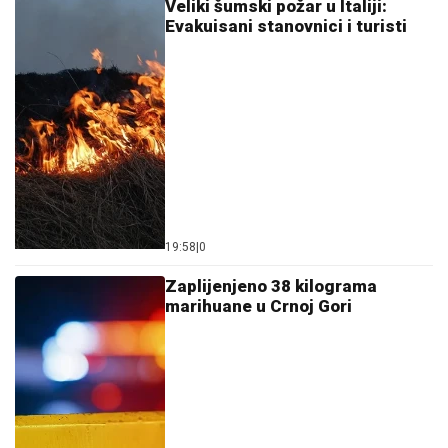
Veliki šumski požar u Italiji:
Evakuisani stanovnici i turisti
19:58
|
0
Zaplijenjeno 38 kilograma
marihuane u Crnoj Gori