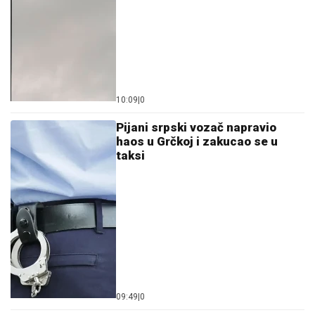
10:09
|
0
Pijani srpski vozač napravio
haos u Grčkoj i zakucao se u
taksi
09:49
|
0