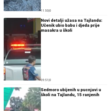
11:50
|
0
Novi detalji užasa na Tajlandu:
Učenik ubio babu i djeda prije
masakra u školi
09:51
|
0
Sedmoro ubijenih u pucnjavi u
školi na Tajlandu, 15 ranjenih