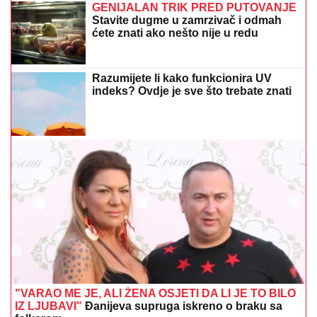
GENIJALAN TRIK PRED PUTOVANJE
Stavite dugme u zamrzivač i odmah
ćete znati ako nešto nije u redu
Razumijete li kako funkcionira UV
indeks? Ovdje je sve što trebate znati
"VARAO ME JE, ALI ŽENA OSJETI DA LI JE TO BILO
IZ LJUBAVI"
Đanijeva supruga iskreno o braku sa