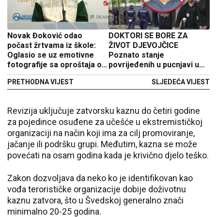
Novak Đoković odao
DOKTORI SE BORE ZA
počast žrtvama iz škole:
ŽIVOT DJEVOJČICE
Oglasio se uz emotivne
Poznato stanje
fotografije sa oproštaja od
povrijeđenih u pucnjavi u
ubijene djece
beogradskoj osnovnoj školi
PRETHODNA VIJEST
SLJEDEĆA VIJEST
Revizija uključuje zatvorsku kaznu do četiri godine
za pojedince osuđene za učešće u ekstremističkoj
organizaciji na način koji ima za cilj promoviranje,
jačanje ili podršku grupi. Međutim, kazna se može
povećati na osam godina kada je krivično djelo teško.
Zakon dozvoljava da neko ko je identifikovan kao
vođa terorističke organizacije dobije doživotnu
kaznu zatvora, što u Švedskoj generalno znači
minimalno 20-25 godina.