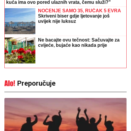
kuća ima ovo pored ulaznih vrata, čemu služi?"
NOĆENJE SAMO 35, RUČAK 5 EVRA
Skriveni biser gdje ljetovanje još
uvijek nije luksuz
Ne bacajte ovu tečnost: Sačuvajte za
cvijeće, bujaće kao nikada prije
Preporučuje