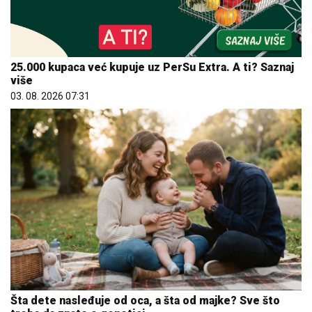
25.000 kupaca već kupuje uz PerSu Extra. A ti? Saznaj
više
03. 08. 2026 07:31
Šta dete nasleđuje od oca, a šta od majke? Sve što