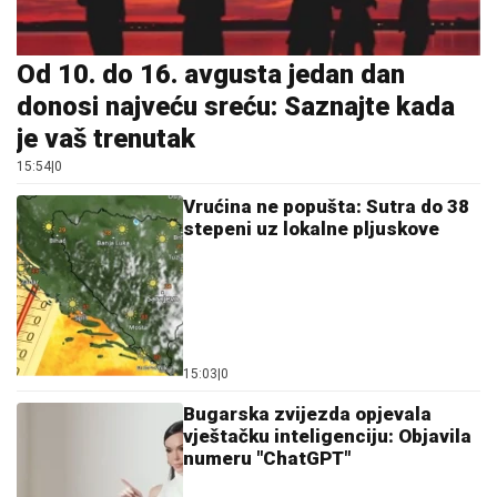
Od 10. do 16. avgusta jedan dan
donosi najveću sreću: Saznajte kada
je vaš trenutak
15:54
|
0
Vrućina ne popušta: Sutra do 38
stepeni uz lokalne pljuskove
15:03
|
0
Bugarska zvijezda opjevala
vještačku inteligenciju: Objavila
numeru "ChatGPT"