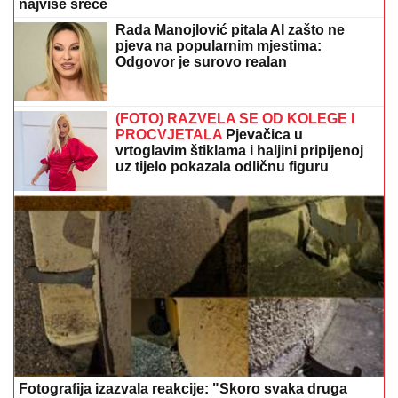
najviše sreće
Rada Manojlović pitala AI zašto ne
pjeva na popularnim mjestima:
Odgovor je surovo realan
(FOTO) RAZVELA SE OD KOLEGE I
PROCVJETALA
Pjevačica u
vrtoglavim štiklama i haljini pripijenoj
uz tijelo pokazala odličnu figuru
Fotografija izazvala reakcije: "Skoro svaka druga