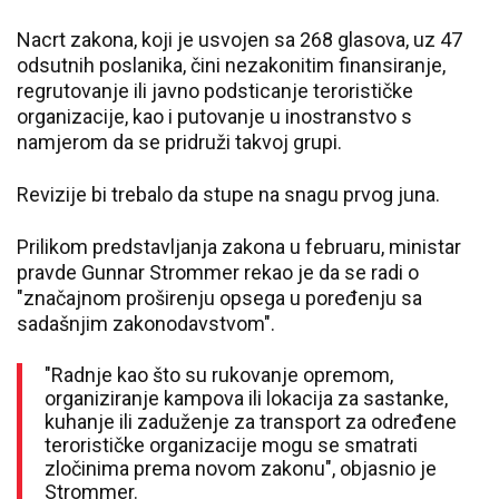
Nacrt zakona, koji je usvojen sa 268 glasova, uz 47
odsutnih poslanika, čini nezakonitim finansiranje,
regrutovanje ili javno podsticanje terorističke
organizacije, kao i putovanje u inostranstvo s
namjerom da se pridruži takvoj grupi.
Revizije bi trebalo da stupe na snagu prvog juna.
Prilikom predstavljanja zakona u februaru, ministar
pravde Gunnar Strommer rekao je da se radi o
"značajnom proširenju opsega u poređenju sa
sadašnjim zakonodavstvom".
"Radnje kao što su rukovanje opremom,
organiziranje kampova ili lokacija za sastanke,
kuhanje ili zaduženje za transport za određene
terorističke organizacije mogu se smatrati
zločinima prema novom zakonu", objasnio je
Strommer.