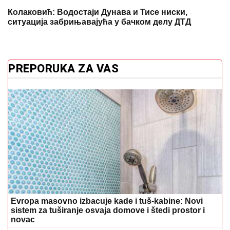
Колаковић: Водостаји Дунава и Тисе ниски,
ситуација забрињавајућа у бачком делу ДТД
PREPORUKA ZA VAS
Evropa masovno izbacuje kade i tuš-kabine: Novi
sistem za tuširanje osvaja domove i štedi prostor i
novac