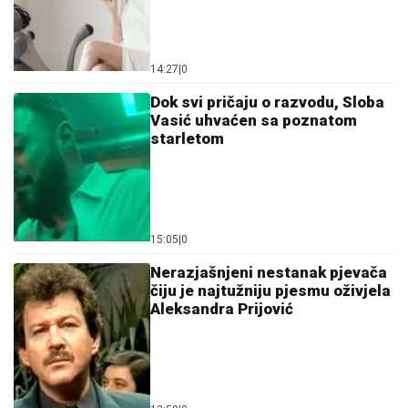
14:27
|
0
Dok svi pričaju o razvodu, Sloba
Vasić uhvaćen sa poznatom
starletom
15:05
|
0
Nerazjašnjeni nestanak pjevača
čiju je najtužniju pjesmu oživjela
Aleksandra Prijović