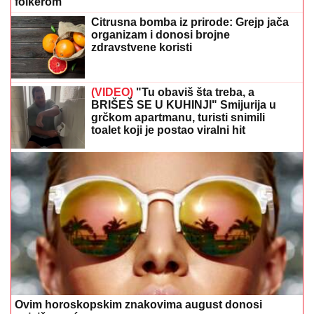
folkerom
Citrusna bomba iz prirode: Grejp jača
organizam i donosi brojne
zdravstvene koristi
(VIDEO)
"Tu obaviš šta treba, a
BRIŠEŠ SE U KUHINJI" Smijurija u
grčkom apartmanu, turisti snimili
toalet koji je postao viralni hit
Ovim horoskopskim znakovima august donosi