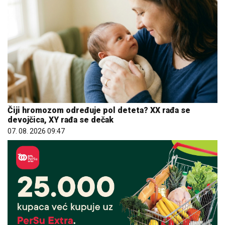
Čiji hromozom određuje pol deteta? XX rađa se
devojčica, XY rađa se dečak
07. 08. 2026 09:47