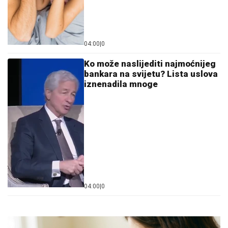
04:00
|
0
Ko može naslijediti najmoćnijeg
bankara na svijetu? Lista uslova
iznenadila mnoge
04:00
|
0