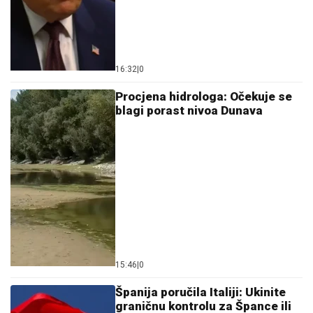
16:32
|
0
Procjena hidrologa: Očekuje se
blagi porast nivoa Dunava
15:46
|
0
Španija poručila Italiji: Ukinite
graničnu kontrolu za Špance ili