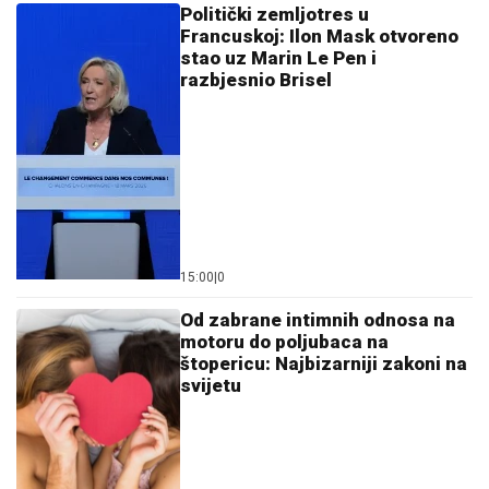
Politički zemljotres u
Francuskoj: Ilon Mask otvoreno
stao uz Marin Le Pen i
razbjesnio Brisel
15:00
|
0
Od zabrane intimnih odnosa na
motoru do poljubaca na
štopericu: Najbizarniji zakoni na
svijetu