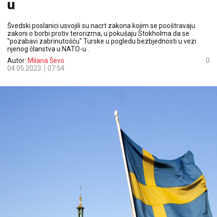
u
Švedski poslanici usvojili su nacrt zakona kojim se pooštravaju
zakoni o borbi protiv terorizma, u pokušaju Stokholma da se
"pozabavi zabrinutošću" Turske u pogledu bezbjednosti u vezi
njenog članstva u NATO-u .
Autor:
Milana Ševo
0
04.05.2023.
07:54