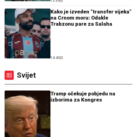
13:59
|
0
Kako je izveden “transfer vijeka”
na Crnom moru: Odakle
Trabzonu pare za Salaha
14:40
|
0
Svijet
Tramp očekuje pobjedu na
izborima za Kongres