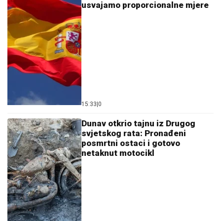
usvajamo proporcionalne mjere
15:33
|
0
Dunav otkrio tajnu iz Drugog
svjetskog rata: Pronađeni
posmrtni ostaci i gotovo
netaknut motocikl