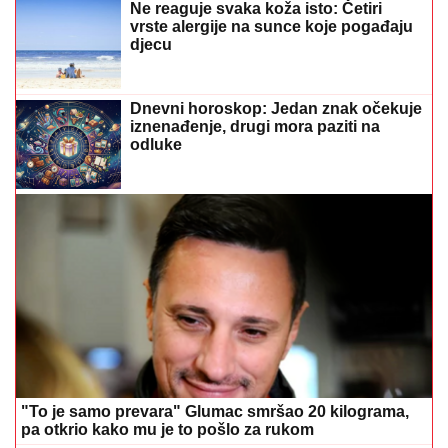
Ne reaguje svaka koža isto: Četiri
vrste alergije na sunce koje pogađaju
djecu
Dnevni horoskop: Jedan znak očekuje
iznenađenje, drugi mora paziti na
odluke
"To je samo prevara" Glumac smršao 20 kilograma,
pa otkrio kako mu je to pošlo za rukom