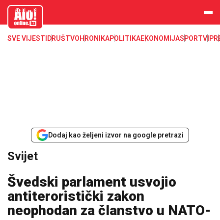
aloonline.b
a
SVE VIJESTI
DRUŠTVO
HRONIKA
POLITIKA
EKONOMIJA
SPORT
VIP
R
Dodaj kao željeni izvor na google pretrazi
Svijet
Švedski parlament usvojio
antiteroristički zakon
neophodan za članstvo u NATO-