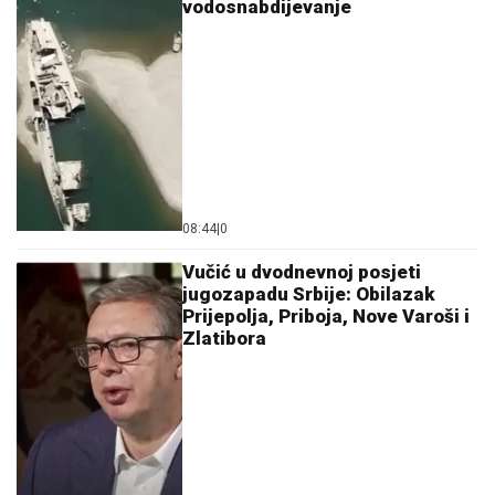
vodosnabdijevanje
08:44
|
0
Vučić u dvodnevnoj posjeti
jugozapadu Srbije: Obilazak
Prijepolja, Priboja, Nove Varoši i
Zlatibora