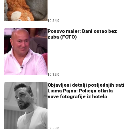
10:54
|
0
Ponovo maler: Đani ostao bez
zuba (FOTO)
10:12
|
0
Objavljeni detalji posljednjih sati
Liama Pajna: Policija otkrila
nove fotografije iz hotela
08:55
|
0