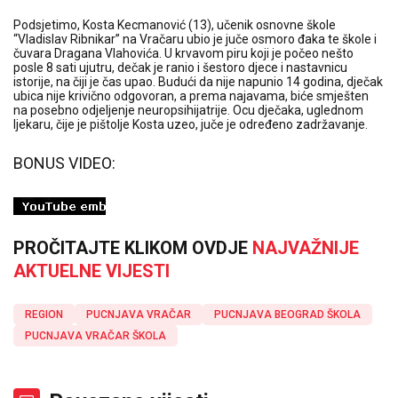
Podsjetimo, Kosta Kecmanović (13), učenik osnovne škole
“Vladislav Ribnikar” na Vračaru ubio je juče osmoro đaka te škole i
čuvara Dragana Vlahovića. U krvavom piru koji je počeo nešto
posle 8 sati ujutru, dečak je ranio i šestoro djece i nastavnicu
istorije, na čiji je čas upao. Budući da nije napunio 14 godina, dječak
ubica nije krivično odgovoran, a prema najavama, biće smješten
na posebno odjeljenje neuropsihijatrije. Ocu dječaka, uglednom
ljekaru, čije je pištolje Kosta uzeo, juče je određeno zadržavanje.
BONUS VIDEO:
PROČITAJTE KLIKOM OVDJE
NAJVAŽNIJE
AKTUELNE VIJESTI
REGION
PUCNJAVA VRAČAR
PUCNJAVA BEOGRAD ŠKOLA
PUCNJAVA VRAČAR ŠKOLA