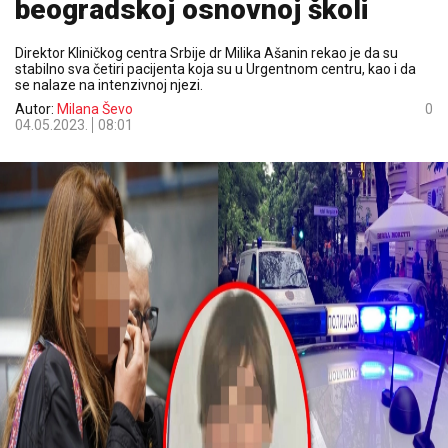
beogradskoj osnovnoj školi
Direktor Kliničkog centra Srbije dr Milika Ašanin rekao je da su
stabilno sva četiri pacijenta koja su u Urgentnom centru, kao i da
se nalaze na intenzivnoj njezi.
Autor:
Milana Ševo
0
04.05.2023.
08:01