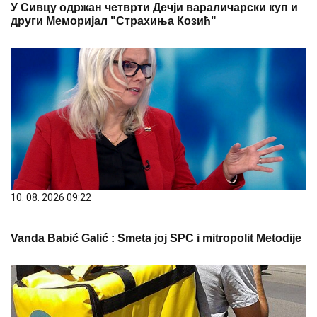
У Сивцу одржан четврти Дечји вараличарски куп и
други Меморијал "Страхиња Козић"
10. 08. 2026 09:22
Vanda Babić Galić : Smeta joj SPC i mitropolit Metodije