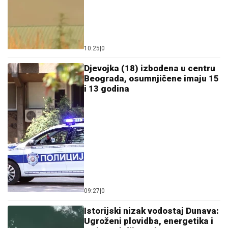
10:25
|
0
Djevojka (18) izbodena u centru
Beograda, osumnjičene imaju 15
i 13 godina
09:27
|
0
Istorijski nizak vodostaj Dunava:
Ugroženi plovidba, energetika i