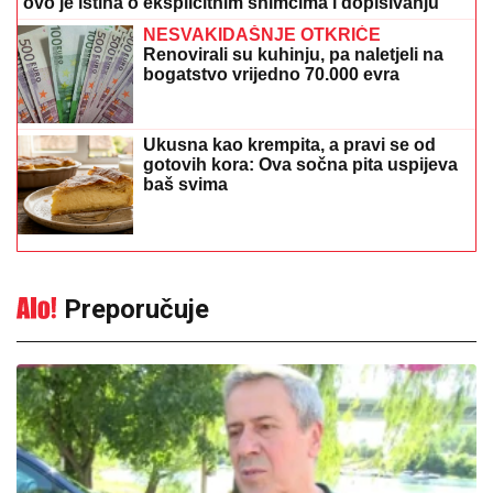
ovo je istina o eksplicitnim snimcima i dopisivanju
NESVAKIDAŠNJE OTKRIĆE
Renovirali su kuhinju, pa naletjeli na
bogatstvo vrijedno 70.000 evra
Ukusna kao krempita, a pravi se od
gotovih kora: Ova sočna pita uspijeva
baš svima
Preporučuje