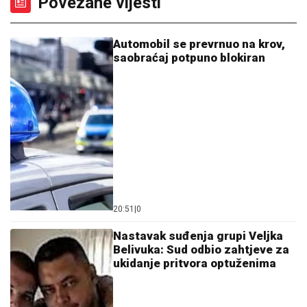
Povezane vijesti
Automobil se prevrnuo na krov,
saobraćaj potpuno blokiran
20:51
|
0
Nastavak suđenja grupi Veljka
Belivuka: Sud odbio zahtjeve za
ukidanje pritvora optuženima