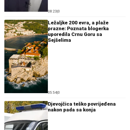
08:23
|
0
Ležaljke 200 evra, a plaže
prazne: Poznata blogerka
uporedila Crnu Goru sa
Sejšelima
05:54
|
0
Djevojčica teško povrijeđena
nakon pada sa konja