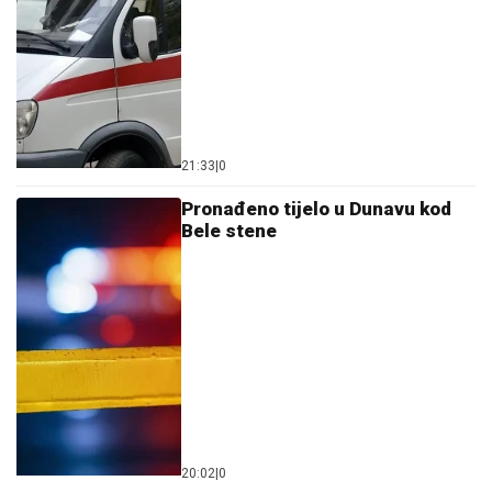
21:33
|
0
Pronađeno tijelo u Dunavu kod
Bele stene
20:02
|
0