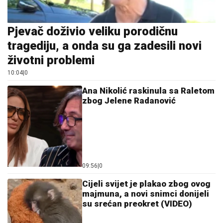
Pjevač doživio veliku porodičnu
tragediju, a onda su ga zadesili novi
životni problemi
10:04
|
0
Ana Nikolić raskinula sa Raletom
zbog Jelene Radanović
09:56
|
0
Cijeli svijet je plakao zbog ovog
majmuna, a novi snimci donijeli
su srećan preokret (VIDEO)