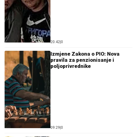
20:42
|
0
Izmjene Zakona o PIO: Nova
pravila za penzionisanje i
poljoprivrednike
09:29
|
0