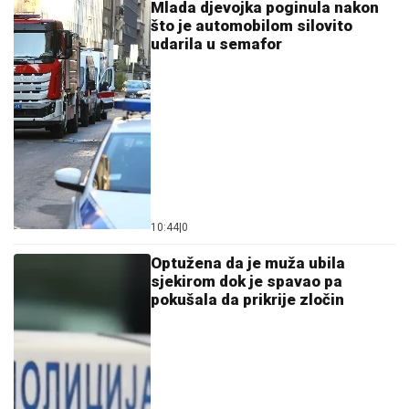
Mlada djevojka poginula nakon
što je automobilom silovito
udarila u semafor
10:44
|
0
Optužena da je muža ubila
sjekirom dok je spavao pa
pokušala da prikrije zločin