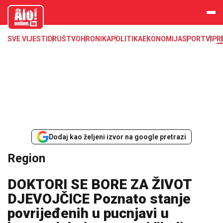
aloonline.b
a
SVE VIJESTI
DRUŠTVO
HRONIKA
POLITIKA
EKONOMIJA
SPORT
VIP
R
Dodaj kao željeni izvor na google pretrazi
Region
DOKTORI SE BORE ZA ŽIVOT
DJEVOJČICE Poznato stanje
povrijeđenih u pucnjavi u