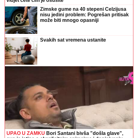
vidjet ćete čim je osušite
Zimske gume na 40 stepeni Celzijusa
nisu jedini problem: Pogrešan pritisak
može biti mnogo opasniji
Svakih sat vremena ustanite
UPAO U ZAMKU
Bori Santani bivša "došla glave",