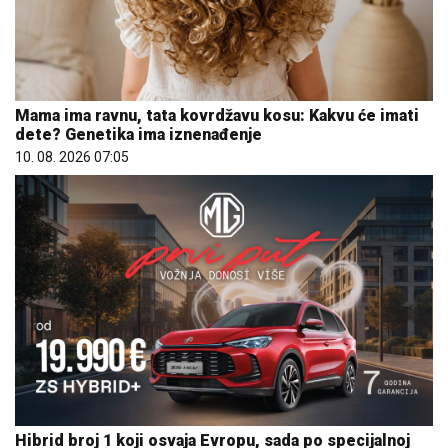
Mama ima ravnu, tata kovrdžavu kosu: Kakvu će imati
dete? Genetika ima iznenađenje
10. 08. 2026 07:05
Hibrid broj 1 koji osvaja Evropu, sada po specijalnoj