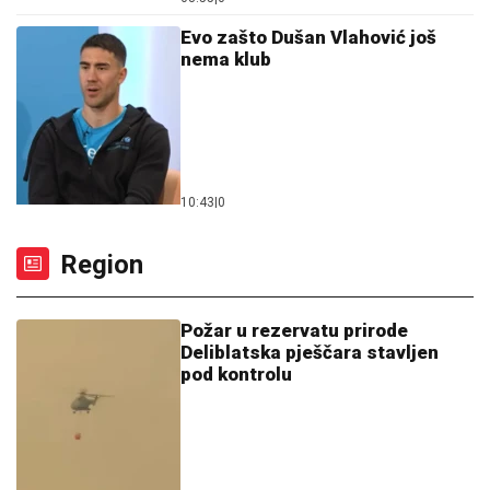
Evo zašto Dušan Vlahović još
nema klub
10:43
|
0
Region
Požar u rezervatu prirode
Deliblatska pješčara stavljen
pod kontrolu