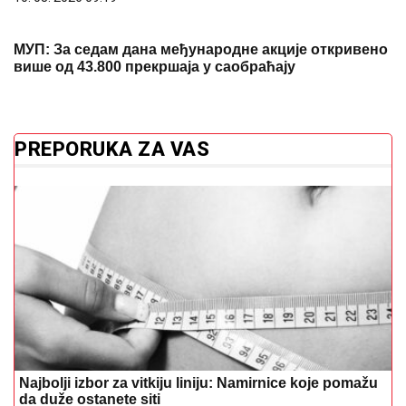
МУП: За седам дана међународне акције откривено
више од 43.800 прекршаја у саобраћају
PREPORUKA ZA VAS
Najbolji izbor za vitkiju liniju: Namirnice koje pomažu
da duže ostanete siti