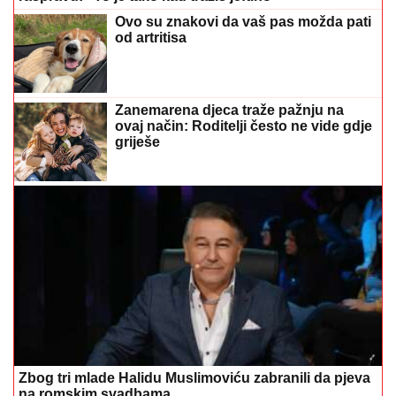
Ovo su znakovi da vaš pas možda pati
od artritisa
Zanemarena djeca traže pažnju na
ovaj način: Roditelji često ne vide gdje
griješe
Zbog tri mlade Halidu Muslimoviću zabranili da pjeva
na romskim svadbama