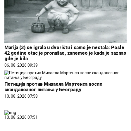
Marija (3) se igrala u dvorištu i samo je nestala: Posle
42 godine otac je pronašao, zanemeo je kada je saznao
gde je bila
06. 08. 2026 09:39
Петиција против Михаела Мартенса после
скандалозног питања у Београду
10. 08. 2026 07:58
10. 08. 2026 07:51