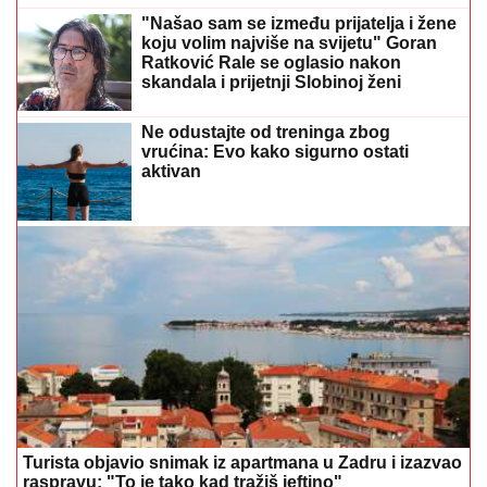
"Našao sam se između prijatelja i žene
koju volim najviše na svijetu" Goran
Ratković Rale se oglasio nakon
skandala i prijetnji Slobinoj ženi
Ne odustajte od treninga zbog
vrućina: Evo kako sigurno ostati
aktivan
Turista objavio snimak iz apartmana u Zadru i izazvao
raspravu: "To je tako kad tražiš jeftino"