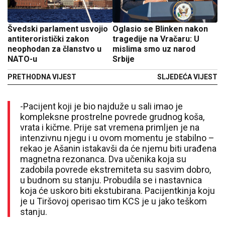
Švedski parlament usvojio
Oglasio se Blinken nakon
antiteroristički zakon
tragedije na Vračaru: U
neophodan za članstvo u
mislima smo uz narod
NATO-u
Srbije
PRETHODNA VIJEST
SLJEDEĆA VIJEST
-Pacijent koji je bio najduže u sali imao je
kompleksne prostrelne povrede grudnog koša,
vrata i kičme. Prije sat vremena primljen je na
intenzivnu njegu i u ovom momentu je stabilno –
rekao je Ašanin istakavši da će njemu biti urađena
magnetna rezonanca. Dva učenika koja su
zadobila povrede ekstremiteta su sasvim dobro,
u budnom su stanju. Probudila se i nastavnica
koja će uskoro biti ekstubirana. Pacijentkinja koju
je u Tiršovoj operisao tim KCS je u jako teškom
stanju.