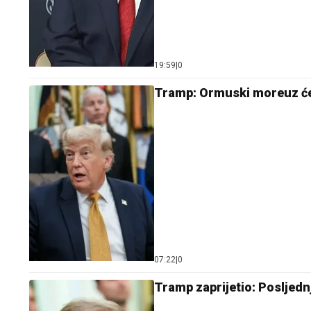
19:59
|
0
Tramp: Ormuski moreuz će b
07:22
|
0
Tramp zaprijetio: Posljednj