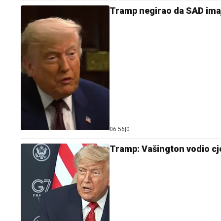
Tramp negirao da SAD ima
06:56
|
0
Tramp: Vašington vodio c