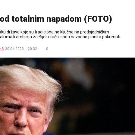
 pod totalnim napadom (FOTO)
asku država koje su tradicionalno ključne na predsjedničkim
i ima li ambicija za Bijelu kuću, sada navodno planira pokrenuti
aš
30.04.2023.
20:32
0