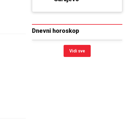
Dnevni horoskop
n
Vidi sve