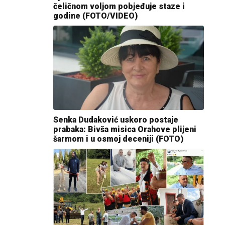
čeličnom voljom pobjeđuje staze i
godine (FOTO/VIDEO)
Senka Dudaković uskoro postaje
prabaka: Bivša misica Orahove plijeni
šarmom i u osmoj deceniji (FOTO)