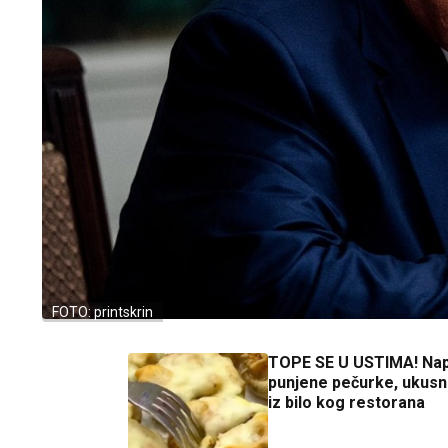
FOTO: printskrin
TOPE SE U USTIMA! Nap
punjene pečurke, ukusn
iz bilo kog restorana