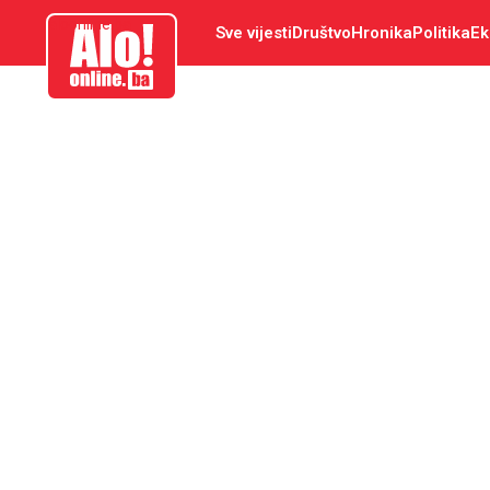
aloonline.ba
Sve vijesti
Društvo
Hronika
Politika
Ek