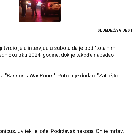
SLJEDEĆA VIJEST
p
tvrdio je u intervjuu u subotu da je pod "totalnim
dničku trku 2024. godine, dok je takođe napadao
ast "Bannon's War Room". Potom je dodao: "Zato što
nious. Uvijek je loše. Podržavaš nekoga. On je mrtav.