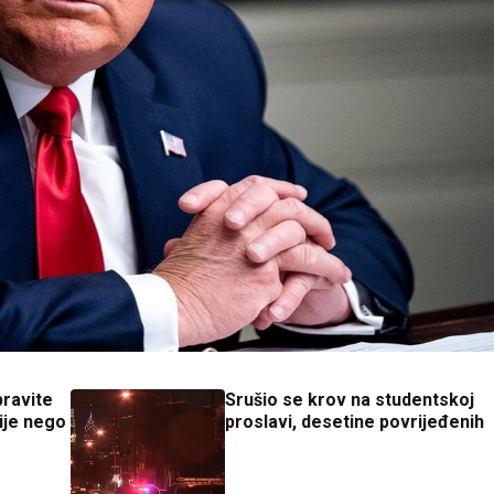
ravite
Srušio se krov na studentskoj
ije nego
proslavi, desetine povrijeđenih