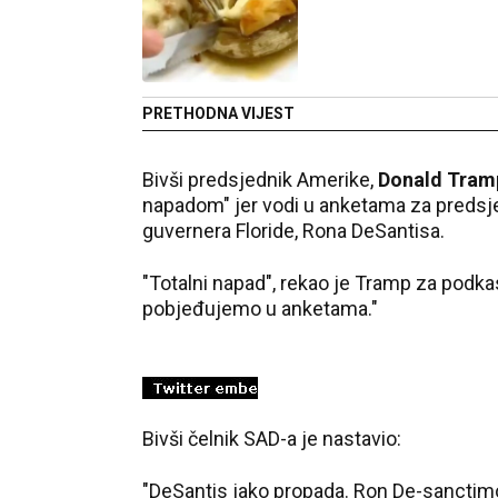
PRETHODNA VIJEST
Bivši predsjednik Amerike,
Donald Tram
napadom" jer vodi u anketama za predsje
guvernera Floride, Rona DeSantisa.
"Totalni napad", rekao je Tramp za podk
pobjeđujemo u anketama."
Bivši čelnik SAD-a je nastavio:
"DeSantis jako propada. Ron De-sanctimo