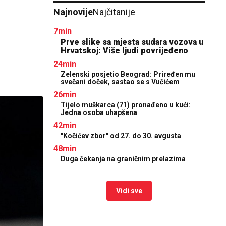
Najnovije
Najčitanije
7min
Prve slike sa mjesta sudara vozova u
Hrvatskoj: Više ljudi povrijeđeno
24min
Zelenski posjetio Beograd: Priređen mu
svečani doček, sastao se s Vučićem
26min
Tijelo muškarca (71) pronađeno u kući:
Jedna osoba uhapšena
42min
"Kočićev zbor" od 27. do 30. avgusta
48min
Duga čekanja na graničnim prelazima
Vidi sve