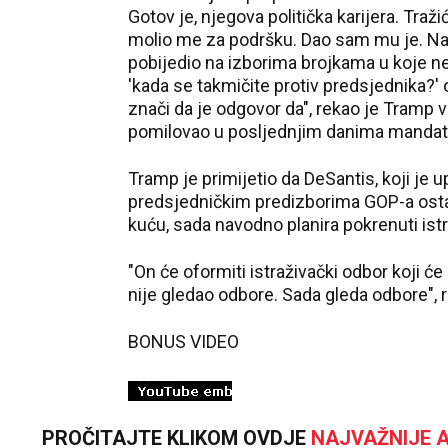
Gotov je, njegova politička karijera. Traž
molio me za podršku. Dao sam mu je. Na k
pobijedio na izborima brojkama u koje ne 
'kada se takmičite protiv predsjednika?
znači da je odgovor da", rekao je Tramp v
pomilovao u posljednjim danima mandat
Tramp je primijetio da DeSantis, koji je 
predsjedničkim predizborima GOP-a ostao 
kuću, sada navodno planira pokrenuti istr
"On će oformiti istraživački odbor koji će u
nije gledao odbore. Sada gleda odbore", 
BONUS VIDEO
PROČITAJTE KLIKOM OVDJE
NAJVAŽNIJE A