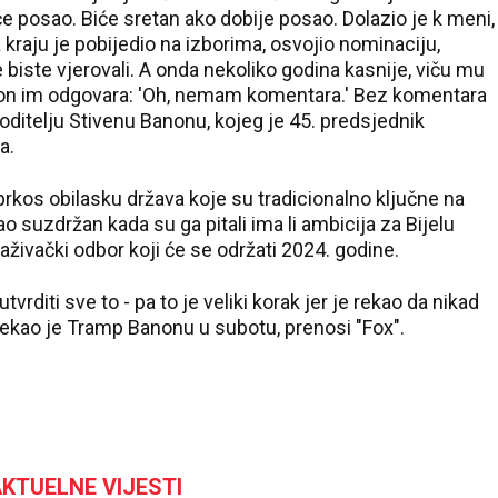
iće posao. Biće sretan ako dobije posao. Dolazio je k meni,
raju je pobijedio na izborima, osvojio nominaciju,
biste vjerovali. A onda nekoliko godina kasnije, viču mu
' on im odgovara: 'Oh, nemam komentara.' Bez komentara
oditelju Stivenu Banonu, kojeg je 45. predsjednik
a.
uprkos obilasku država koje su tradicionalno ključne na
suzdržan kada su ga pitali ima li ambicija za Bijelu
aživački odbor koji će se održati 2024. godine.
tvrditi sve to - pa to je veliki korak jer je rekao da nikad
rekao je Tramp Banonu u subotu, prenosi "Fox".
KTUELNE VIJESTI