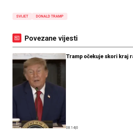
SVIJET
DONALD TRAMP
Povezane vijesti
Tramp očekuje skori kraj r
08:14
|
0