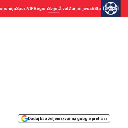
onomija
Sport
VIP
Region
Svijet
Život
Zanimljivosti
Stav
SP2026
Dodaj kao željeni izvor na google pretrazi