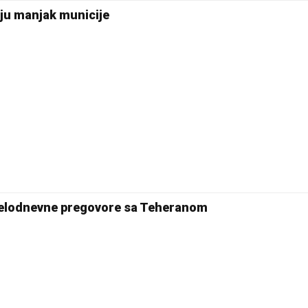
ju manjak municije
jelodnevne pregovore sa Teheranom
25 °C
Pale