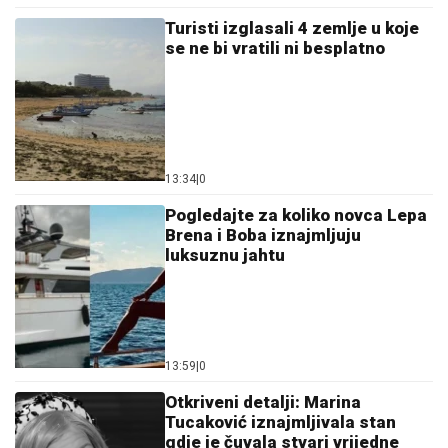
Turisti izglasali 4 zemlje u koje
se ne bi vratili ni besplatno
13:34
|
0
Pogledajte za koliko novca Lepa
Brena i Boba iznajmljuju
luksuznu jahtu
13:59
|
0
Otkriveni detalji: Marina
Tucaković iznajmljivala stan
gdje je čuvala stvari vrijedne