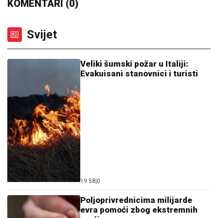
KOMENTARI (0)
Svijet
Veliki šumski požar u Italiji:
Evakuisani stanovnici i turisti
19:58
|
0
Poljoprivrednicima milijarde
evra pomoći zbog ekstremnih