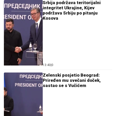
Srbija podržava teritorijalni
integritet Ukrajine, Kijev
podržava Srbiju po pitanju
Kosova
13:40
|
0
Zelenski posjetio Beograd:
Priređen mu svečani doček,
sastao se s Vučićem