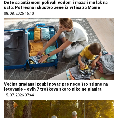
Dete sa autizmom polivali vodom i mazali mu lak na
usta: Potresno iskustvo žene iz vrtića za Mame
08. 08. 2026 16:10
Većina građana izgubi novac pre nego što stigne na
letovanje - ovih 7 troškova skoro niko ne planira
15. 07. 2026 07:44