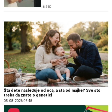
18:24
|
0
Šta dete nasleđuje od oca, a šta od majke? Sve što
treba da znate o genetici
05. 08. 2026 06:45