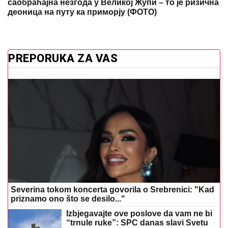
саобраћајна незгода у Великој Жупи – то је ризична
деоница на путу ка приморју (ФОТО)
PREPORUKA ZA VAS
Severina tokom koncerta govorila o Srebrenici: "Kad
priznamo ono što se desilo..."
Izbjegavajte ove poslove da vam ne bi
“trnule ruke”: SPC danas slavi Svetu