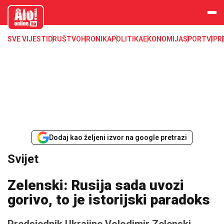
aloonline.b
a
SVE VIJESTI
DRUŠTVO
HRONIKA
POLITIKA
EKONOMIJA
SPORT
VIP
R
Dodaj kao željeni izvor na google pretrazi
Svijet
Zelenski: Rusija sada uvozi
gorivo, to je istorijski paradoks