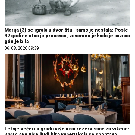
Marija (3) se igrala u dvorištu i samo je nestala: Posle
42 godine otac je pronašao, zanemeo je kada je saznao
gde je bila
06. 08. 2026 09:39
Letnje večeri u gradu više nisu rezervisane za vikend:
Zašto sve više ljudi bira večeru koja se spontano