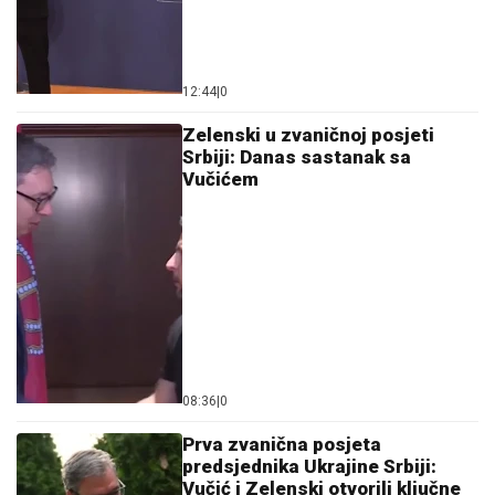
12:44
|
0
Zelenski u zvaničnoj posjeti
Srbiji: Danas sastanak sa
Vučićem
08:36
|
0
Prva zvanična posjeta
predsjednika Ukrajine Srbiji:
Vučić i Zelenski otvorili ključne