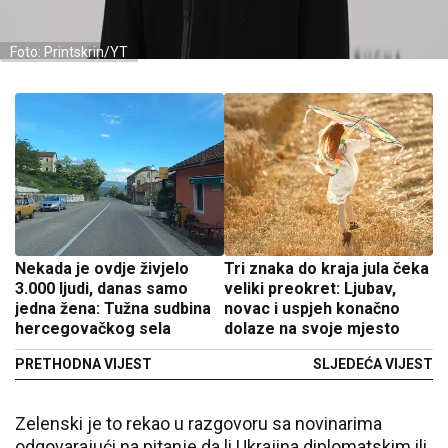
Foto: Printskrin/YT
Nekada je ovdje živjelo
Tri znaka do kraja jula čeka
3.000 ljudi, danas samo
veliki preokret: Ljubav,
jedna žena: Tužna sudbina
novac i uspjeh konačno
hercegovačkog sela
dolaze na svoje mjesto
PRETHODNA VIJEST
SLJEDEĆA VIJEST
Zelenski je to rekao u razgovoru sa novinarima
odgovarajući na pitanje da li Ukrajina diplomatskim ili