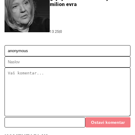
milion evra
13:25
|
0
Ostavi komentar