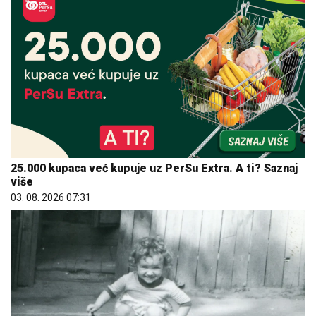
25.000 kupaca već kupuje uz PerSu Extra. A ti? Saznaj
više
03. 08. 2026 07:31