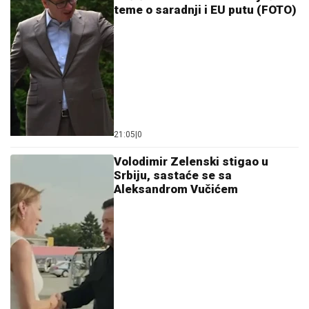
teme o saradnji i EU putu (FOTO)
21:05
|
0
Volodimir Zelenski stigao u
Srbiju, sastaće se sa
Aleksandrom Vučićem