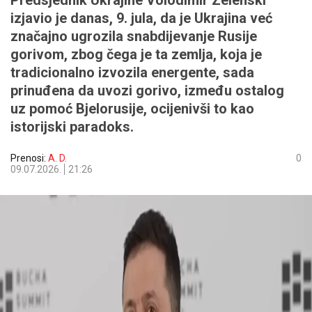
Predsjednik Ukrajine Volodimir Zelenski
izjavio je danas, 9. jula, da je Ukrajina već
značajno ugrozila snabdijevanje Rusije
gorivom, zbog čega je ta zemlja, koja je
tradicionalno izvozila energente, sada
prinuđena da uvozi gorivo, između ostalog
uz pomoć Bjelorusije, ocijenivši to kao
istorijski paradoks.
Prenosi:
A. D.
0
09.07.2026.
21:26