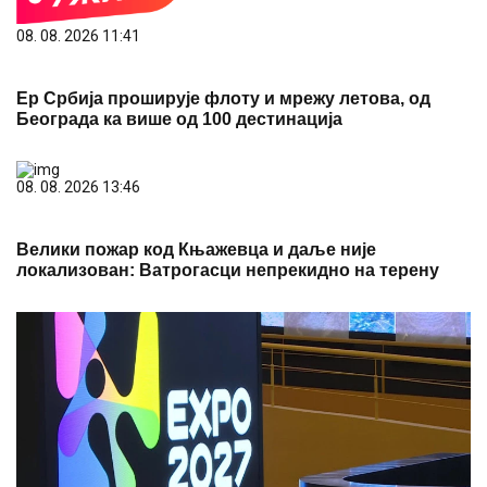
08. 08. 2026 11:41
Ер Србија проширује флоту и мрежу летова, од
Београда ка више од 100 дестинација
08. 08. 2026 13:46
Велики пожар код Књажевца и даље није
локализован: Ватрогасци непрекидно на терену