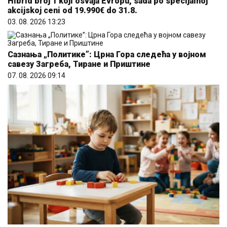
Hibrid broj 1 koji osvaja Evropu, sada po specijalnoj
akcijskoj ceni od 19.990€ do 31.8.
03. 08. 2026 13:23
Сазнања „Политике”: Црна Гора следећа у војном
савезу Загреба, Тиране и Приштине
07. 08. 2026 09:14