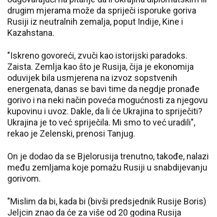
drugim mjerama može da spriječi isporuke goriva
Rusiji iz neutralnih zemalja, poput Indije, Kine i
Kazahstana.
"Iskreno govoreći, zvuči kao istorijski paradoks.
Zaista. Zemlja kao što je Rusija, čija je ekonomija
oduvijek bila usmjerena na izvoz sopstvenih
energenata, danas se bavi time da negdje pronađe
gorivo i na neki način poveća mogućnosti za njegovu
kupovinu i uvoz. Dakle, da li će Ukrajina to spriječiti?
Ukrajina je to već spriječila. Mi smo to već uradili",
rekao je Zelenski, prenosi Tanjug.
On je dodao da se Bjelorusija trenutno, takođe, nalazi
među zemljama koje pomažu Rusiji u snabdijevanju
gorivom.
"Mislim da bi, kada bi (bivši predsjednik Rusije Boris)
Jeljcin znao da će za više od 20 godina Rusija