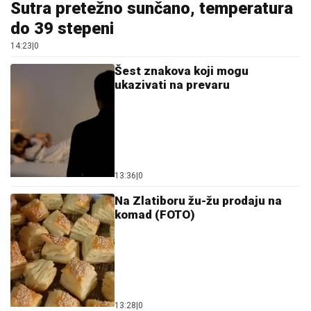
Sutra pretežno sunčano, temperatura
do 39 stepeni
14:23
|
0
Šest znakova koji mogu
ukazivati na prevaru
13:36
|
0
Na Zlatiboru žu-žu prodaju na
komad (FOTO)
13:28
|
0