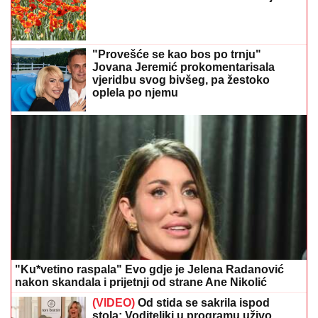
"Provešće se kao bos po trnju"
Jovana Jeremić prokomentarisala
vjeridbu svog bivšeg, pa žestoko
oplela po njemu
"Ku*vetino raspala" Evo gdje je Jelena Radanović
nakon skandala i prijetnji od strane Ane Nikolić
(VIDEO)
Od stida se sakrila ispod
stola: Voditeljki u programu uživo