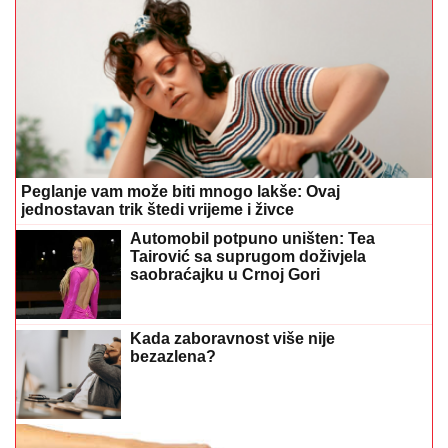
bezazlena?
Razlog će vas iznenaditi: Zašto mnogi umotavaju
novac u aluminijumsku foliju
Antonija Čerkez o starim ljubavima i
novom poglavlju: Mogla bih napisati
roman