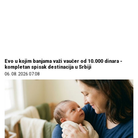
Evo u kojim banjama važi vaučer od 10.000 dinara -
kompletan spisak destinacija u Srbiji
06. 08. 2026 07:08
Čiji hromozom određuje pol deteta? XX rađa se
devojčica, XY rađa se dečak
07. 08. 2026 09:47