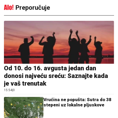
15:54
|
0
Vrućina ne popušta: Sutra do 38
stepeni uz lokalne pljuskove
15:03
|
0
Bugarska zvijezda opjevala
vještačku inteligenciju: Objavila
numeru "ChatGPT"
14:27
|
0
Dok svi pričaju o razvodu, Sloba
Vasić uhvaćen sa poznatom