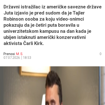
Državni istražilac iz američke savezne države
Јuta izjavio je pred sudom da je Tajler
Robinson osoba za koju video-snimci
pokazuju da je četiri puta boravila u
univerzitetskom kampusu na dan kada je
ubijen istaknuti američki konzervativni
aktivista Čarli Kirk.
Prenosi:
M. S.
0
07.07.2026.
18:53