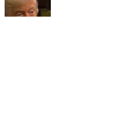
15:46
|
0
Španija poručila Italiji: Ukinite
graničnu kontrolu za Špance ili
usvajamo proporcionalne mjere
15:33
|
0