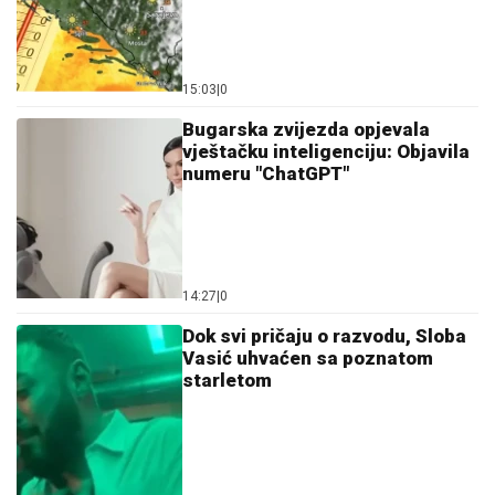
starletom
15:05
|
0
Nerazjašnjeni nestanak pjevača
čiju je najtužniju pjesmu oživjela
Aleksandra Prijović
13:59
|
0
Kako je izveden “transfer vijeka”
na Crnom moru: Odakle
Trabzonu pare za Salaha