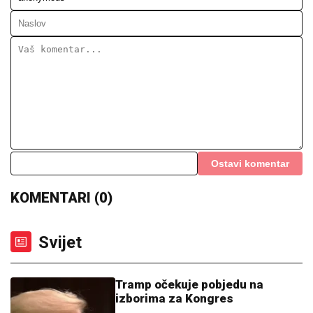
Svijet
Tramp očekuje pobjedu na
izborima za Kongres
16:32
|
0
Procjena hidrologa: Očekuje se
blagi porast nivoa Dunava