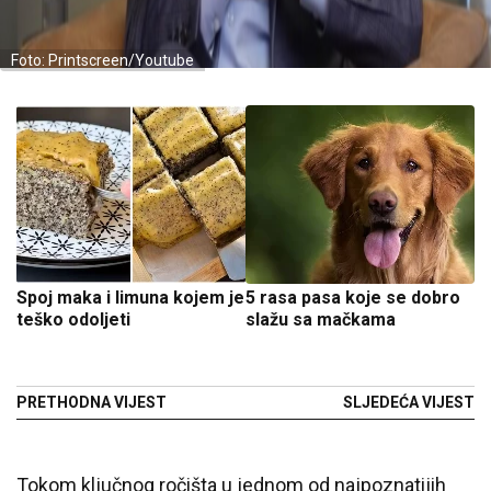
Foto: Printscreen/Youtube
Spoj maka i limuna kojem je
5 rasa pasa koje se dobro
teško odoljeti
slažu sa mačkama
PRETHODNA VIJEST
SLJEDEĆA VIJEST
Tokom ključnog ročišta u jednom od najpoznatijih