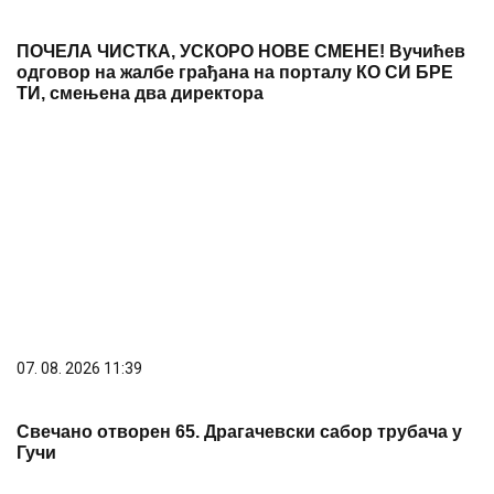
Свечано отворен 65. Драгачевски сабор трубача у
Гучи
07. 08. 2026 14:02
Прва оцена коју добијемо у животу