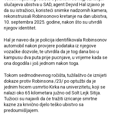
slučajeva ubistva u SAD, agent Dejvid Hal izjavio je
da su istražioci, koristeći snimke nadzornih kamera,
rekonstruisali Robinsonovo kretanje na dan ubistva,
10. septembra 2025. godine, nakon što su utvrdili
njegov identitet.
Hal je naveo da je policija identifikovala Robinsonov
automobil nakon provjere podataka iz njegove
vozačke dozvole, te utvrdila da je tog dana bio u
kampusu dva puta prije pucnjave, u vrijeme kada se
ona dogodila i još jednom nakon toga.
Tokom sedmodnevnog ročišta, tužilaštvo će iznijeti
dokaze protiv Robinsona /23/ po optužbi da je
jednim hicem usmrtio Kirka na univerzitetu, koji se
nalazi oko 65 kilometara južno od Solt Lejk Sitija.
Tužioci su najavili da će tražiti izricanje smrtne
kazne za krivično djelo teško ubistvo sa
predoumišljajem.