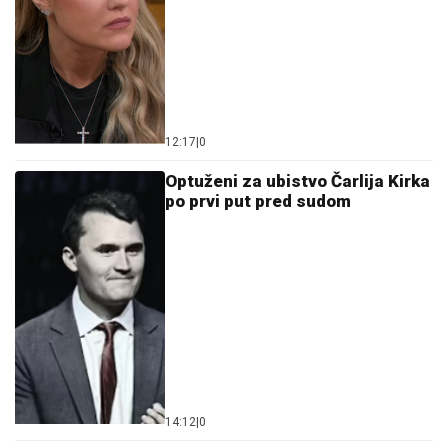
12:17
|
0
Optuženi za ubistvo Čarlija Kirka
po prvi put pred sudom
14:12
|
0