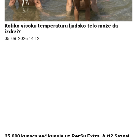
25.000 kupaca već kupuje uz PerSu Extra. A ti? Saznaj
više
03. 08. 2026 07:31
07. 08. 2026 09:30
Рок за уплату треће рате пореза на имовину истиче
14. августа