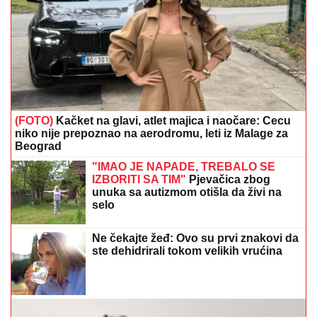
ste dehidrirali tokom velikih vrućina
Peglanje vam može biti mnogo lakše: Ovaj
jednostavan trik štedi vrijeme i živce
Automobil potpuno uništen: Tea
Tairović sa suprugom doživjela
saobraćajku u Crnoj Gori
Kada zaboravnost više nije