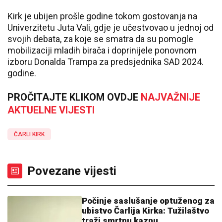
Kirk je ubijen prošle godine tokom gostovanja na
Univerzitetu Јuta Vali, gdje je učestvovao u jednoj od
svojih debata, za koje se smatra da su pomogle
mobilizaciji mladih birača i doprinijele ponovnom
izboru Donalda Trampa za predsjednika SAD 2024.
godine.
PROČITAJTE KLIKOM OVDJE
NAJVAŽNIJE
AKTUELNE VIJESTI
ČARLI KIRK
Povezane vijesti
Počinje saslušanje optuženog za
ubistvo Čarlija Kirka: Tužilaštvo
traži smrtnu kaznu