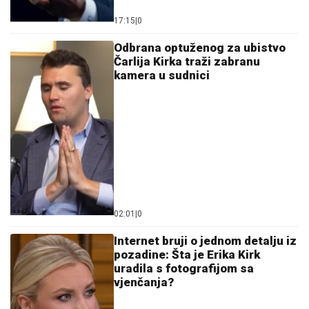
17:15
|
0
Odbrana optuženog za ubistvo
Čarlija Kirka traži zabranu
kamera u sudnici
02:01
|
0
Internet bruji o jednom detalju iz
pozadine: Šta je Erika Kirk
uradila s fotografijom sa
vjenčanja?