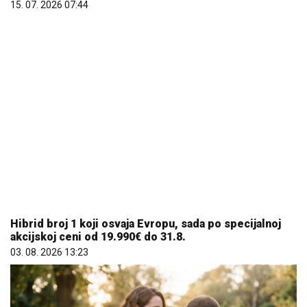
Hibrid broj 1 koji osvaja Evropu, sada po specijalnoj
akcijskoj ceni od 19.990€ do 31.8.
03. 08. 2026 13:23
Šta dete nasleđuje od oca, a šta od majke? Sve što
treba da znate o genetici