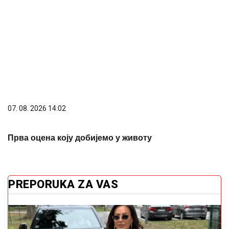
PREPORUKA ZA VAS
(FOTO)
Kačket na glavi, atlet majica i naočare: Cecu
niko nije prepoznao na aerodromu, leti iz Malage za
Beograd
"IMAO JE NAPADE, TREBALO SE
IZBORITI SA TIM"
Pjevačica zbog
unuka sa autizmom otišla da živi na
selo
Ne čekajte žeđ: Ovo su prvi znakovi da