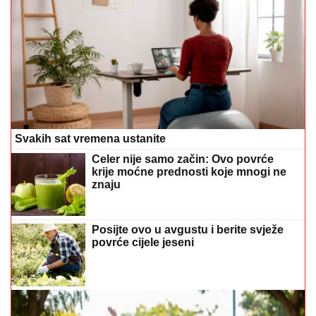
povrće cijele jeseni
Više nema zabušavanja: Pobijedite najčešće izlike za
vježbanje!
Brokula nije obična namirnica: Evo
zašto bi se češće trebala naći na
vašem tanjiru
Zašto je kretanje najbolji prijatelj limfe?