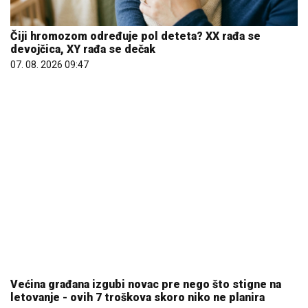
Većina građana izgubi novac pre nego što stigne na
letovanje - ovih 7 troškova skoro niko ne planira
15. 07. 2026 07:44