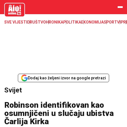
aloonline.b
a
SVE VIJESTI
DRUŠTVO
HRONIKA
POLITIKA
EKONOMIJA
SPORT
VIP
R
Dodaj kao željeni izvor na google pretrazi
Svijet
Robinson identifikovan kao
osumnjičeni u slučaju ubistva
Čarlija Kirka