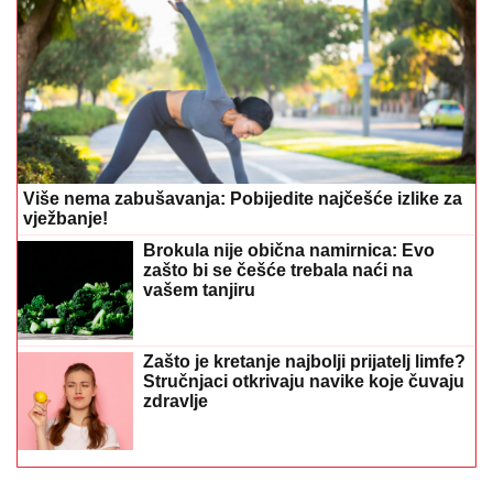
Stručnjaci otkrivaju navike koje čuvaju
zdravlje
Preporučuje
Od 10. do 16. avgusta jedan dan
donosi najveću sreću: Saznajte kada
je vaš trenutak