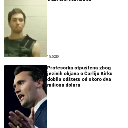
15:52
|
0
Profesorka otpuštena zbog
jezivih objava o Čarliju Kirku
dobila odštetu od skoro dva
miliona dolara