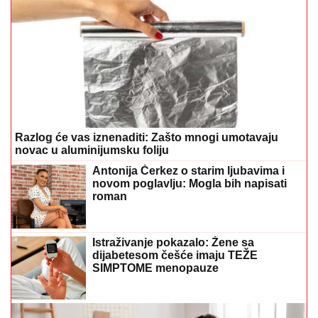
Istraživanje pokazalo: Žene sa
dijabetesom češće imaju TEŽE
SIMPTOME menopauze
Svakih sat vremena ustanite
Celer nije samo začin: Ovo povrće
krije moćne prednosti koje mnogi ne
znaju
Posijte ovo u avgustu i berite svježe