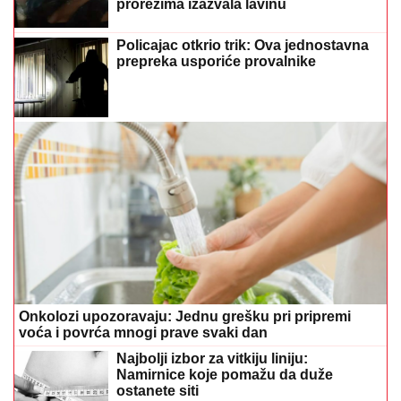
prepreka usporiće provalnike
Onkolozi upozoravaju: Jednu grešku pri pripremi
voća i povrća mnogi prave svaki dan
Najbolji izbor za vitkiju liniju:
Namirnice koje pomažu da duže
ostanete siti