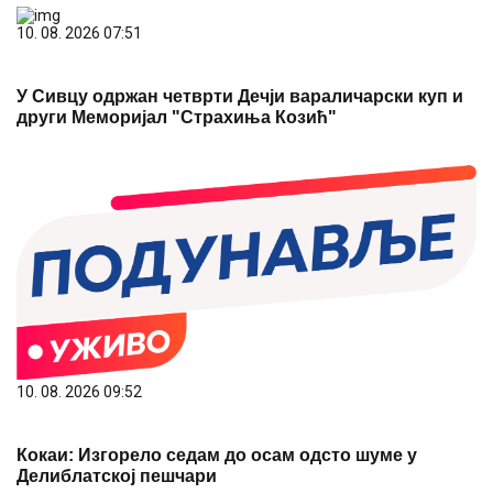
У Сивцу одржан четврти Дечји вараличарски куп и
други Меморијал "Страхиња Козић"
10. 08. 2026 09:52
Кокаи: Изгорело седам до осам одсто шуме у
Делиблатској пешчари