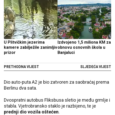
U Plitvičkim jezerima
Izdvojeno 1,5 miliona KM za
kamere zabilježile zanimljiv
obnovu osnovnih škola u
prizor
Banjaluci
PRETHODNA VIJEST
SLJEDEĆA VIJEST
Dio auto-puta A2 je bio zatvoren za saobraćaj prema
Berlinu dva sata.
Dvospratni autobus Fliksbusa sletio je među grmlje i
stabla. Vjetrobransko staklo je razbijeno, te je
prednji dio vozila oštećen
.