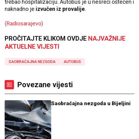
trebao hospitalizaciju. Autobus je u nesreći oštećen i
naknadno je
izvučen iz provalije
.
(Radiosarajevo)
PROČITAJTE KLIKOM OVDJE
NAJVAŽNIJE
AKTUELNE VIJESTI
SAOBRAĆAJNA NEZGODA
AUTOBUS
Povezane vijesti
Saobraćajna nezgoda u Bijeljini