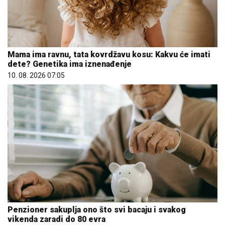
Mama ima ravnu, tata kovrdžavu kosu: Kakvu će imati
dete? Genetika ima iznenađenje
10. 08. 2026 07:05
Penzioner sakuplja ono što svi bacaju i svakog
vikenda zaradi do 80 evra
10. 08. 2026 08:02