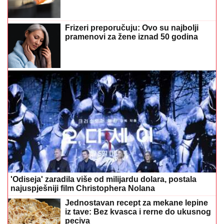
Frizeri preporučuju: Ovo su najbolji
pramenovi za žene iznad 50 godina
'Odiseja' zaradila više od milijardu dolara, postala
najuspješniji film Christophera Nolana
Jednostavan recept za mekane lepine
iz tave: Bez kvasca i rerne do ukusnog
peciva