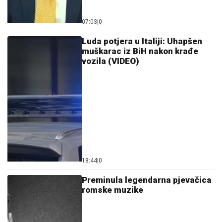
Luda potjera u Italiji: Uhapšen
muškarac iz BiH nakon krađe
vozila (VIDEO)
18:44
|
0
Preminula legendarna pjevačica
romske muzike