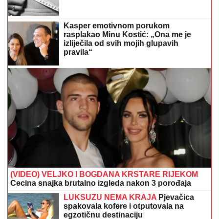
Kasper emotivnom porukom
rasplakao Minu Kostić: „Ona me je
izliječila od svih mojih glupavih
pravila“
(VIDEO) VELJKO I BOGDANA KRSTARE RIJEKOM
Cecina snajka brutalno izgleda nakon 3 porođaja
LUKSUZU NEMA KRAJA
Pjevačica
spakovala kofere i otputovala na
egzotičnu destinaciju