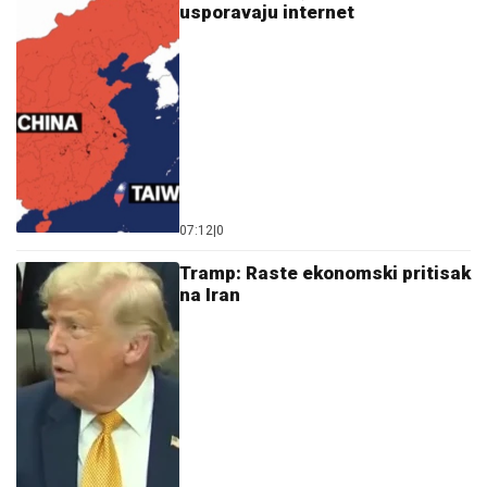
07:12
|
0
Tramp: Raste ekonomski pritisak
na Iran
07:03
|
0