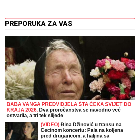
PREPORUKA ZA VAS
BABA VANGA PREDVIDJELA ŠTA ČEKA SVIJET DO
KRAJA 2026.
Dva proročanstva se navodno već
ostvarila, a tri tek slijede
(VIDEO)
Đina Džinović u transu na
Cecinom koncertu: Pala na koljena
pred drugaricom, a haljina sa
prorezima izazvala lavinu
Policajac otkrio trik: Ova jednostavna