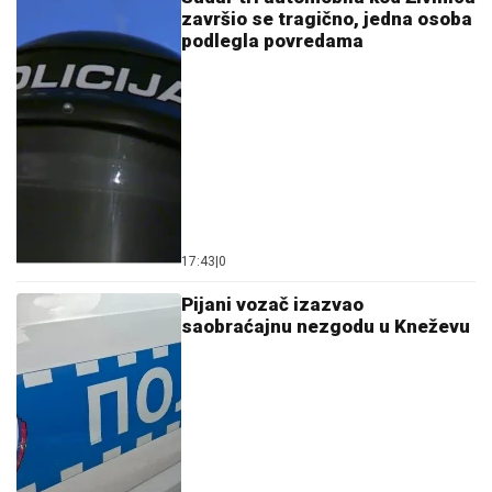
završio se tragično, jedna osoba
podlegla povredama
17:43
|
0
Pijani vozač izazvao
saobraćajnu nezgodu u Kneževu