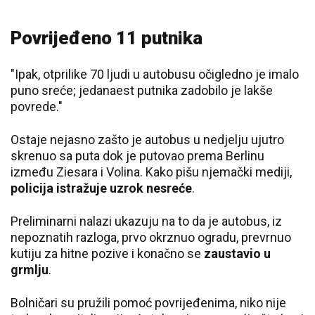
Povrijeđeno 11 putnika
"Ipak, otprilike 70 ljudi u autobusu očigledno je imalo
puno sreće; jedanaest putnika zadobilo je lakše
povrede."
Ostaje nejasno zašto je autobus u nedjelju ujutro
skrenuo sa puta dok je putovao prema Berlinu
između Ziesara i Volina. Kako pišu njemački mediji,
policija istražuje uzrok nesreće
.
Preliminarni nalazi ukazuju na to da je autobus, iz
nepoznatih razloga, prvo okrznuo ogradu, prevrnuo
kutiju za hitne pozive i konačno se
zaustavio u
grmlju
.
Bolničari su pružili pomoć povrijeđenima, niko nije