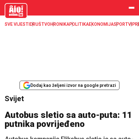
aloonline.b
a
SVE VIJESTI
DRUŠTVO
HRONIKA
POLITIKA
EKONOMIJA
SPORT
VIP
R
Dodaj kao željeni izvor na google pretrazi
Svijet
Autobus sletio sa auto-puta: 11
putnika povrijeđeno