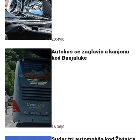
20:49
|
0
Autobus se zaglavio u kanjonu
kod Banjaluke
16:36
|
0
Sudar tri automobila kod Živinica