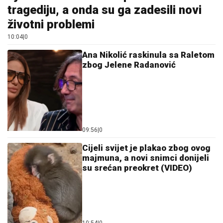
10:04
|
0
Ana Nikolić raskinula sa Raletom
zbog Jelene Radanović
09:56
|
0
Cijeli svijet je plakao zbog ovog
majmuna, a novi snimci donijeli
su srećan preokret (VIDEO)
10:54
|
0
Ponovo maler: Đani ostao bez