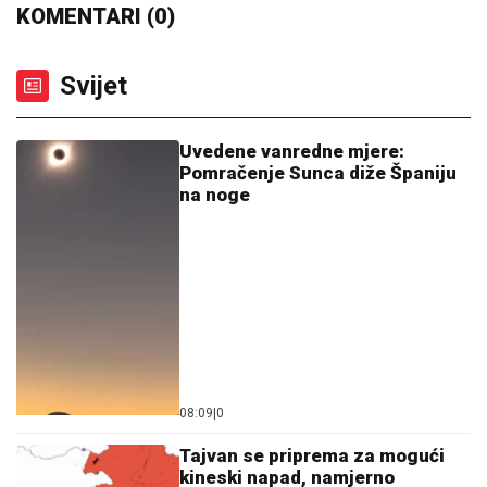
Svijet
Uvedene vanredne mjere:
Pomračenje Sunca diže Španiju
na noge
08:09
|
0
Tajvan se priprema za mogući
kineski napad, namjerno
usporavaju internet