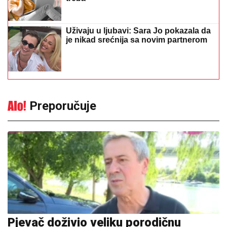
Uživaju u ljubavi: Sara Jo pokazala da
je nikad srećnija sa novim partnerom
Preporučuje
Pjevač doživio veliku porodičnu
tragediju, a onda su ga zadesili novi
životni problemi