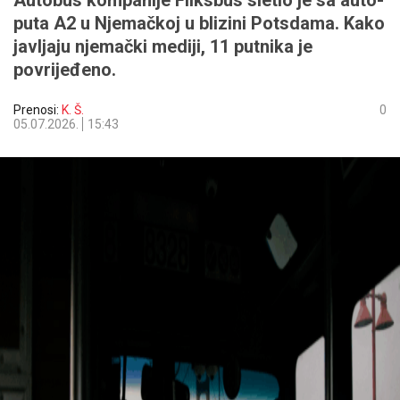
Autobus kompanije Fliksbus sletio je sa auto-
puta A2 u Njemačkoj u blizini Potsdama. Kako
javljaju njemački mediji, 11 putnika je
povrijeđeno.
Prenosi:
K. Š.
0
05.07.2026.
15:43