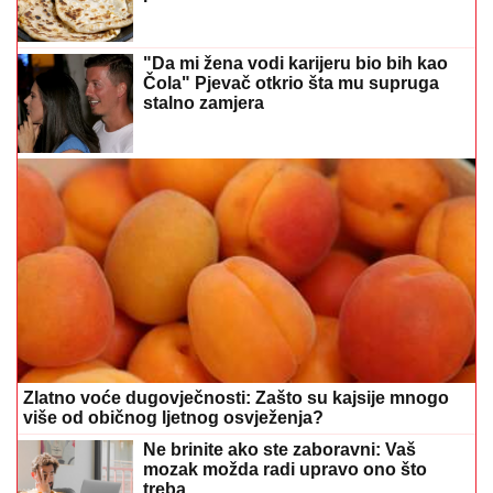
"Da mi žena vodi karijeru bio bih kao
Čola" Pjevač otkrio šta mu supruga
stalno zamjera
Zlatno voće dugovječnosti: Zašto su kajsije mnogo
više od običnog ljetnog osvježenja?
Ne brinite ako ste zaboravni: Vaš
mozak možda radi upravo ono što
treba