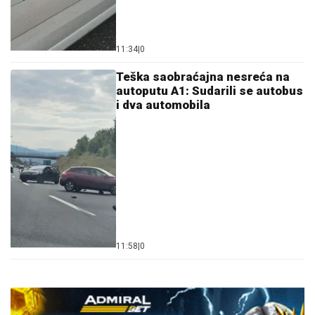
11:34
|
0
Teška saobraćajna nesreća na
autoputu A1: Sudarili se autobus
i dva automobila
11:58
|
0