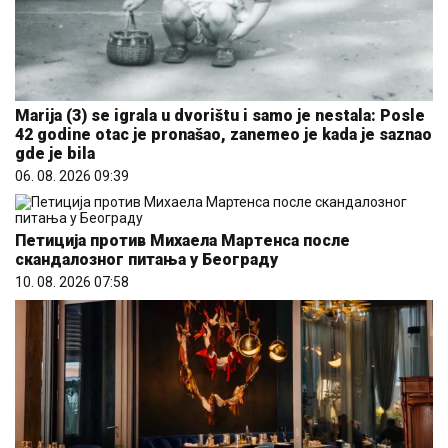
Marija (3) se igrala u dvorištu i samo je nestala: Posle
42 godine otac je pronašao, zanemeo je kada je saznao
gde je bila
06. 08. 2026 09:39
Петиција против Михаела Мартенса после
скандалозног питања у Београду
10. 08. 2026 07:58