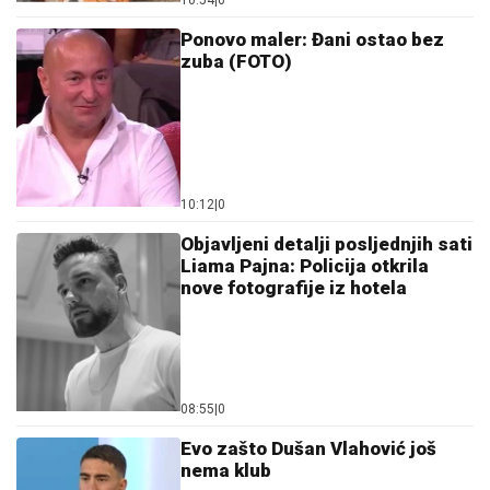
zuba (FOTO)
10:12
|
0
Objavljeni detalji posljednjih sati
Liama Pajna: Policija otkrila
nove fotografije iz hotela
08:55
|
0
Evo zašto Dušan Vlahović još
nema klub