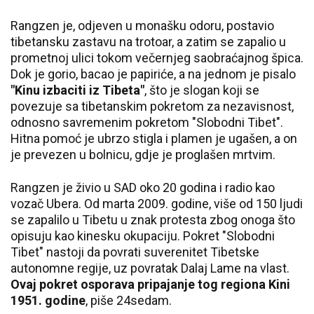
Rangzen je, odjeven u monašku odoru, postavio
tibetansku zastavu na trotoar, a zatim se zapalio u
prometnoj ulici tokom večernjeg saobraćajnog špica.
Dok je gorio, bacao je papiriće, a na jednom je pisalo
"Kinu izbaciti iz Tibeta"
, što je slogan koji se
povezuje sa tibetanskim pokretom za nezavisnost,
odnosno savremenim pokretom "Slobodni Tibet".
Hitna pomoć je ubrzo stigla i plamen je ugašen, a on
je prevezen u bolnicu, gdje je proglašen mrtvim.
Rangzen je živio u SAD oko 20 godina i radio kao
vozač Ubera. Od marta 2009. godine, više od 150 ljudi
se zapalilo u Tibetu u znak protesta zbog onoga što
opisuju kao kinesku okupaciju. Pokret "Slobodni
Tibet" nastoji da povrati suverenitet Tibetske
autonomne regije, uz povratak Dalaj Lame na vlast.
Ovaj pokret osporava pripajanje tog regiona Kini
1951. godine
, piše 24sedam.