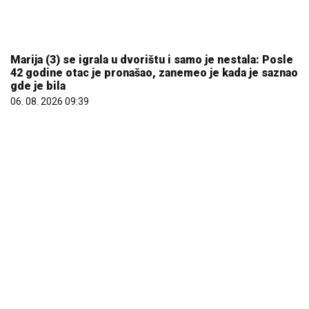
REGISTRUJ SE UZ PROMO KOD CASINO Preuzmi 1500
BESPLATNIH SPINOVA
20. 07. 2026 08:04