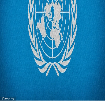
Pixabay