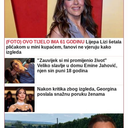
Nakon kritika zbog izgleda, Georgina
poslala snažnu poruku ženama
"Provešće se kao bos po trnju" Jovana Jeremić
prokomentarisala vjeridbu svog bivšeg, pa žestoko
oplela po njemu
Preminuo producent koji je radio s
Madonnom, stajao je iza nekih od
njenih najvećih hitova