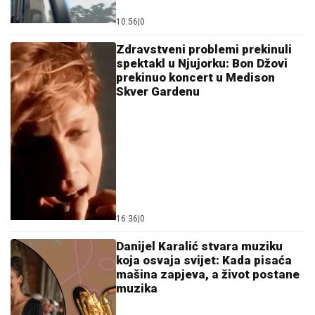
10:56
|
0
Zdravstveni problemi prekinuli
spektakl u Njujorku: Bon Džovi
prekinuo koncert u Medison
Skver Gardenu
16:36
|
0
Danijel Karalić stvara muziku
koja osvaja svijet: Kada pisaća
mašina zapjeva, a život postane
muzika