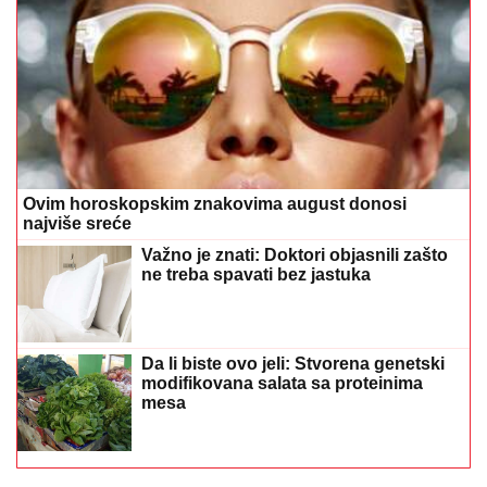
Da li biste ovo jeli: Stvorena genetski
modifikovana salata sa proteinima
mesa
Preporučuje
Sutra pretežno sunčano, temperatura