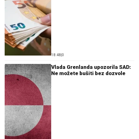
18:18
|
0
Novi detalji istrage o ubistvu
bivše ministarke