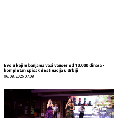
06. 08. 2026 07:08
08. 08. 2026 10:53
Сестре Гобовић: Традиција може да звучи модерно,
а емоција је најважнија