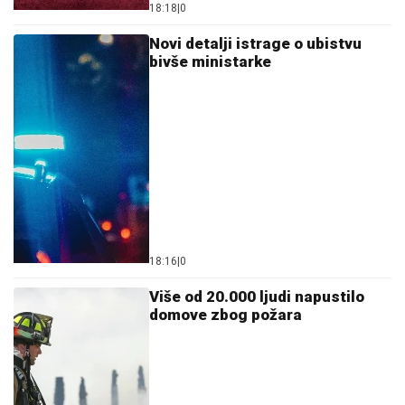
18:16
|
0
Više od 20.000 ljudi napustilo
domove zbog požara
18:14
|
0
Dramatičan safari u Bocvani:
Nilski konj jurio čamac sa
turistima (VIDEO)