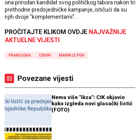
ona prirodan kandidat svog političkog tabora nakon tri
prethodne predsjedničke kampanje, ističući da su
njih dvoje "komplementarni".
PROČITAJTE KLIKOM OVDJE
NAJVAŽNIJE
AKTUELNE VIJESTI
FRANCUSKA
IZBORI
MARIN LE PEN
Povezane vijesti
Nema više "iksa": CIK objavio
kako izgleda novi glasački listić
(FOTO)