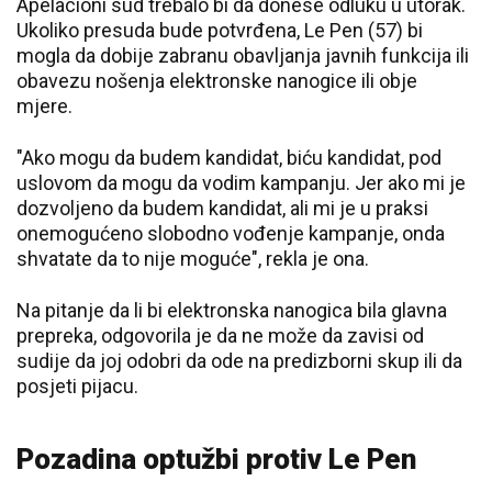
Apelacioni sud trebalo bi da donese odluku u utorak.
Ukoliko presuda bude potvrđena, Le Pen (57) bi
mogla da dobije zabranu obavljanja javnih funkcija ili
obavezu nošenja elektronske nanogice ili obje
mjere.
"Ako mogu da budem kandidat, biću kandidat, pod
uslovom da mogu da vodim kampanju. Jer ako mi je
dozvoljeno da budem kandidat, ali mi je u praksi
onemogućeno slobodno vođenje kampanje, onda
shvatate da to nije moguće", rekla je ona.
Na pitanje da li bi elektronska nanogica bila glavna
prepreka, odgovorila je da ne može da zavisi od
sudije da joj odobri da ode na predizborni skup ili da
posjeti pijacu.
Pozadina optužbi protiv Le Pen