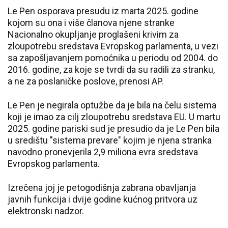
Le Pen osporava presudu iz marta 2025. godine
kojom su ona i više članova njene stranke
Nacionalno okupljanje proglašeni krivim za
zloupotrebu sredstava Evropskog parlamenta, u vezi
sa zapošljavanjem pomoćnika u periodu od 2004. do
2016. godine, za koje se tvrdi da su radili za stranku,
a ne za poslaničke poslove, prenosi AP.
Le Pen je negirala optužbe da je bila na čelu sistema
koji je imao za cilj zloupotrebu sredstava EU. U martu
2025. godine pariski sud je presudio da je Le Pen bila
u središtu "sistema prevare" kojim je njena stranka
navodno pronevjerila 2,9 miliona evra sredstava
Evropskog parlamenta.
Izrečena joj je petogodišnja zabrana obavljanja
javnih funkcija i dvije godine kućnog pritvora uz
elektronski nadzor.