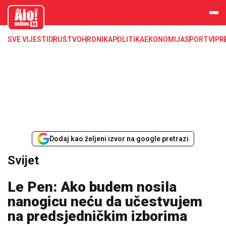
aloonline.b
a
SVE VIJESTI
DRUŠTVO
HRONIKA
POLITIKA
EKONOMIJA
SPORT
VIP
R
Dodaj kao željeni izvor na google pretrazi
Svijet
Le Pen: Ako budem nosila
nanogicu neću da učestvujem
na predsjedničkim izborima