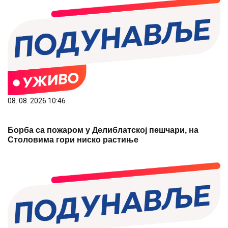
08. 08. 2026 10:46
Борба са пожаром у Делиблатској пешчари, на
Столовима гори ниско растиње