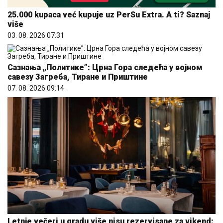
25.000 kupaca već kupuje uz PerSu Extra. A ti? Saznaj
više
03. 08. 2026 07:31
Сазнања „Политике”: Црна Гора следећа у војном
савезу Загреба, Тиране и Приштине
07. 08. 2026 09:14
Letnje večeri u gradu više nisu rezervisane za vikend: