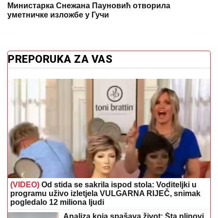
Министарка Снежана Пауновић отворила
уметничке изложбе у Гучи
PREPORUKA ZA VAS
(VIDEO)
Od stida se sakrila ispod stola: Voditeljki u
programu uživo izletjela VULGARNA RIJEČ, snimak
pogledalo 12 miliona ljudi
Analiza koja spašava život: Šta plinovi