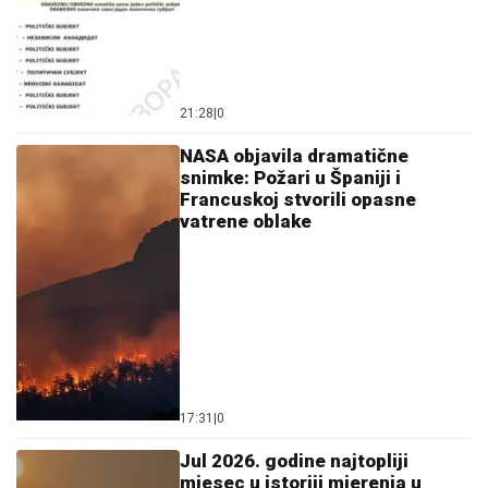
21:28
|
0
NASA objavila dramatične
snimke: Požari u Španiji i
Francuskoj stvorili opasne
vatrene oblake
17:31
|
0
Јul 2026. godine najtopliji
mjesec u istoriji mjerenja u