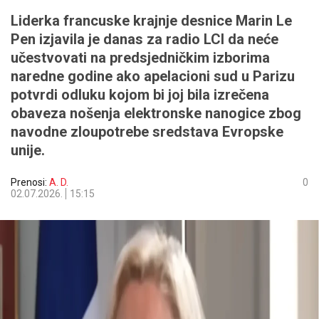
Liderka francuske krajnje desnice Marin Le
Pen izjavila je danas za radio LCI da neće
učestvovati na predsjedničkim izborima
naredne godine ako apelacioni sud u Parizu
potvrdi odluku kojom bi joj bila izrečena
obaveza nošenja elektronske nanogice zbog
navodne zloupotrebe sredstava Evropske
unije.
Prenosi:
A. D.
0
02.07.2026.
15:15