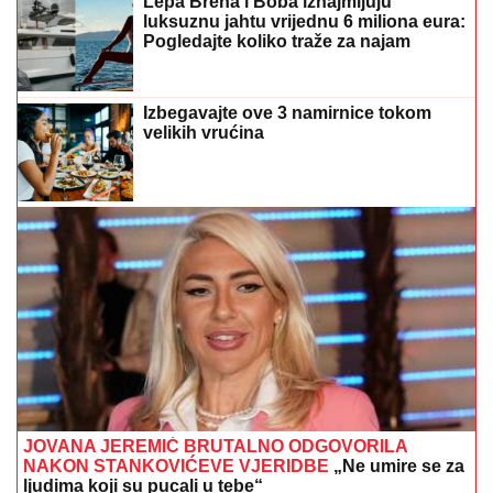
Lepa Brena i Boba iznajmljuju
luksuznu jahtu vrijednu 6 miliona eura:
Pogledajte koliko traže za najam
Izbegavajte ove 3 namirnice tokom
velikih vrućina
JOVANA JEREMIĆ BRUTALNO ODGOVORILA
NAKON STANKOVIĆEVE VJERIDBE
„Ne umire se za
ljudima koji su pucali u tebe“