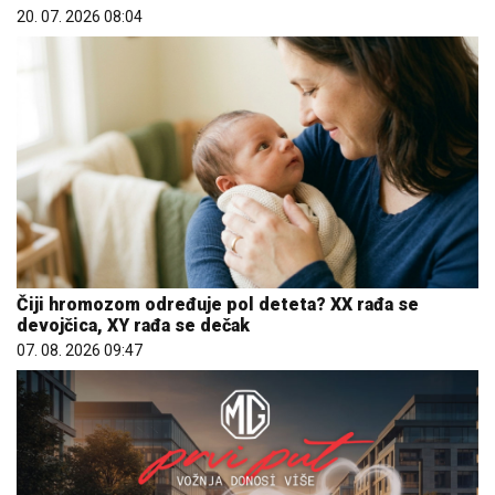
20. 07. 2026 08:04
Čiji hromozom određuje pol deteta? XX rađa se
devojčica, XY rađa se dečak
07. 08. 2026 09:47