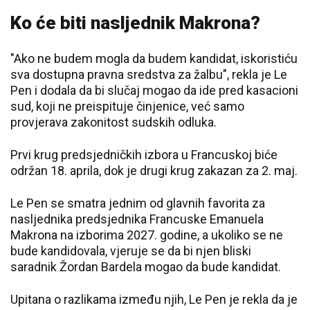
Ko će biti nasljednik Makrona?
"Ako ne budem mogla da budem kandidat, iskoristiću
sva dostupna pravna sredstva za žalbu", rekla je Le
Pen i dodala da bi slučaj mogao da ide pred kasacioni
sud, koji ne preispituje činjenice, već samo
provjerava zakonitost sudskih odluka.
Prvi krug predsjedničkih izbora u Francuskoj biće
održan 18. aprila, dok je drugi krug zakazan za 2. maj.
Le Pen se smatra jednim od glavnih favorita za
nasljednika predsjednika Francuske Emanuela
Makrona na izborima 2027. godine, a ukoliko se ne
bude kandidovala, vjeruje se da bi njen bliski
saradnik Žordan Bardela mogao da bude kandidat.
Upitana o razlikama između njih, Le Pen je rekla da je