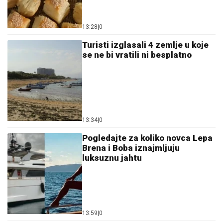
13:28
|
0
Turisti izglasali 4 zemlje u koje
se ne bi vratili ni besplatno
13:34
|
0
Pogledajte za koliko novca Lepa
Brena i Boba iznajmljuju
luksuznu jahtu
13:59
|
0