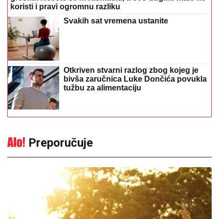
koristi i pravi ogromnu razliku
Svakih sat vremena ustanite
Otkriven stvarni razlog zbog kojeg je
bivša zaručnica Luke Dončića povukla
tužbu za alimentaciju
Preporučuje