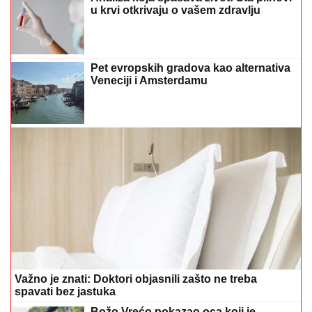
u krvi otkrivaju o vašem zdravlju
Pet evropskih gradova kao alternativa
Veneciji i Amsterdamu
Važno je znati: Doktori objasnili zašto ne treba
spavati bez jastuka
Božo Vrećo pokazao oca koji je