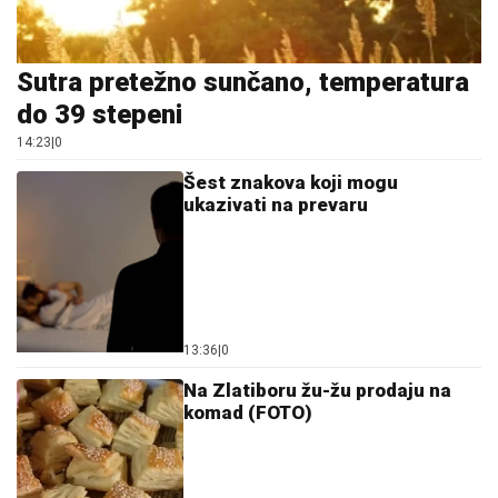
Sutra pretežno sunčano, temperatura
do 39 stepeni
14:23
|
0
Šest znakova koji mogu
ukazivati na prevaru
13:36
|
0
Na Zlatiboru žu-žu prodaju na
komad (FOTO)