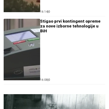
16:14
|
0
Stigao prvi kontingent opreme
za nove izborne tehnologije u
BiH
16:08
|
0