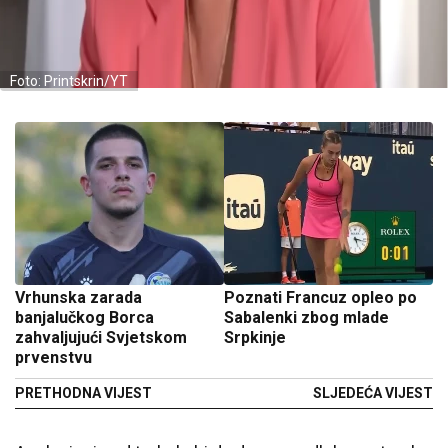
Foto: Printskrin/YT
Vrhunska zarada
Poznati Francuz opleo po
banjalučkog Borca
Sabalenki zbog mlade
zahvaljujući Svjetskom
Srpkinje
prvenstvu
PRETHODNA VIJEST
SLJEDEĆA VIJEST