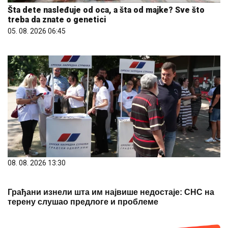
Šta dete nasleđuje od oca, a šta od majke? Sve što
treba da znate o genetici
05. 08. 2026 06:45
08. 08. 2026 13:30
Грађани изнели шта им највише недостаје: СНС на
терену слушао предлоге и проблеме