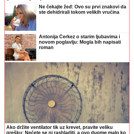
Ne čekajte žeđ: Ovo su prvi znakovi da
ste dehidrirali tokom velikih vrućina
Antonija Čerkez o starim ljubavima i
novom poglavlju: Mogla bih napisati
roman
Ako držite ventilator tik uz krevet, pravite veliku
grešku: Nećete se ni rashladiti, a ovo dugme malo ko