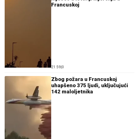
Francuskoj
21:59
|
0
Zbog požara u Francuskoj
uhapšeno 375 ljudi, uključujući
142 maloljetnika