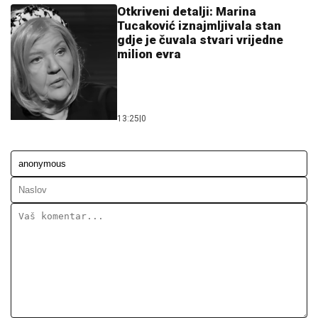
Otkriveni detalji: Marina
Tucaković iznajmljivala stan
gdje je čuvala stvari vrijedne
milion evra
13:25
|
0