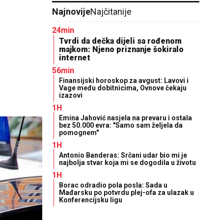
Najnovije
Najčitanije
24min
Tvrdi da dečka dijeli sa rođenom
majkom: Njeno priznanje šokiralo
internet
56min
Finansijski horoskop za avgust: Lavovi i
Vage među dobitnicima, Ovnove čekaju
izazovi
1H
Emina Jahović nasjela na prevaru i ostala
bez 50.000 evra: "Samo sam željela da
pomognem"
1H
Antonio Banderas: Srčani udar bio mi je
najbolja stvar koja mi se dogodila u životu
1H
Borac odradio pola posla: Sada u
Mađarsku po potvrdu plej-ofa za ulazak u
Konferencijsku ligu