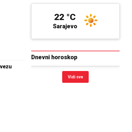
22 °C
Sarajevo
Dnevni horoskop
avezu
Vidi sve