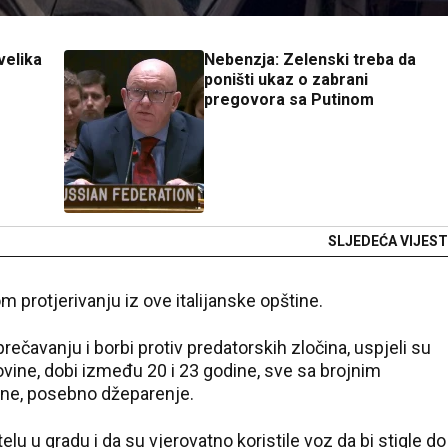
velika
Nebenzja: Zelenski treba da
poništi ukaz o zabrani
pregovora sa Putinom
SLJEDEĆA VIJEST
 protjerivanju iz ove italijanske opštine.
prečavanju i borbi protiv predatorskih zločina, uspjeli su
vine, dobi između 20 i 23 godine, sve sa brojnim
ne, posebno džeparenje.
elu u gradu i da su vjerovatno koristile voz da bi stigle do