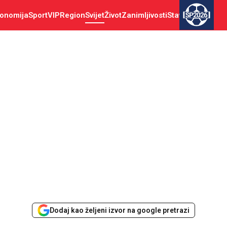
onomija
Sport
VIP
Region
Svijet
Život
Zanimljivosti
Stav
SP2026
Dodaj kao željeni izvor na google pretrazi