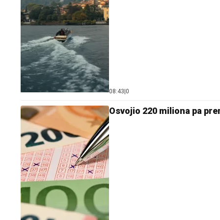
08:43
|
0
Osvojio 220 miliona pa pr