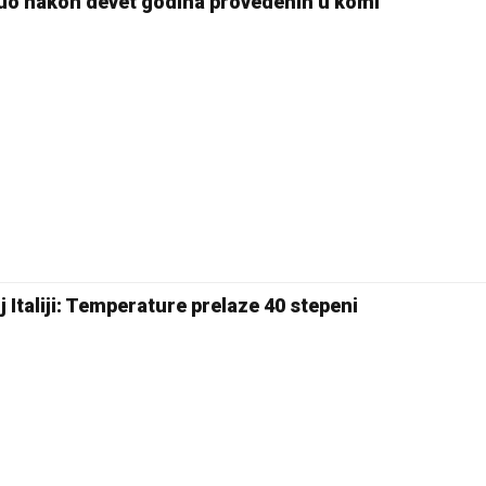
nuo nakon devet godina provedenih u komi
 Italiji: Temperature prelaze 40 stepeni