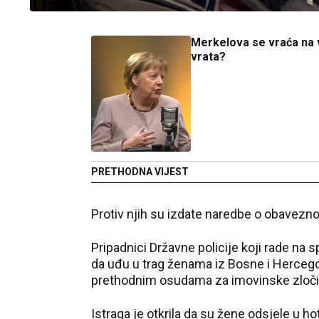
Merkelova se vraća na 
vrata?
PRETHODNA VIJEST
Protiv njih su izdate naredbe o obaveznom
Pripadnici Državne policije koji rade na s
da uđu u trag ženama iz Bosne i Hercego
prethodnim osudama za imovinske zloči
Istraga je otkrila da su žene odsjele u hot