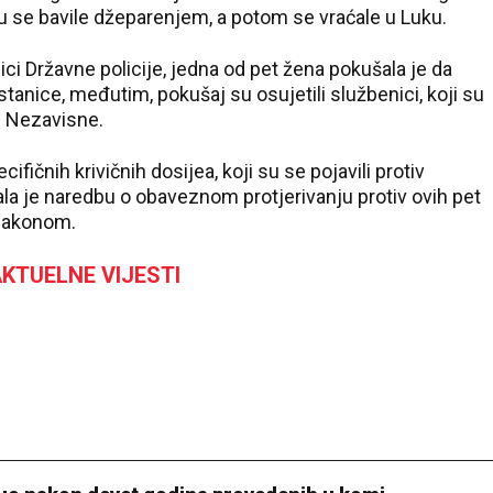
su se bavile džeparenjem, a potom se vraćale u Luku.
ci Državne policije, jedna od pet žena pokušala je da
stanice, međutim, pokušaj su osujetili službenici, koji su
se Nezavisne.
cifičnih krivičnih dosijea, koji su se pojavili protiv
ala je naredbu o obaveznom protjerivanju protiv ovih pet
 zakonom.
KTUELNE VIJESTI