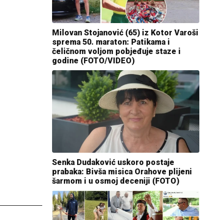
Milovan Stojanović (65) iz Kotor Varoši
sprema 50. maraton: Patikama i
čeličnom voljom pobjeđuje staze i
godine (FOTO/VIDEO)
Senka Dudaković uskoro postaje
prabaka: Bivša misica Orahove plijeni
šarmom i u osmoj deceniji (FOTO)