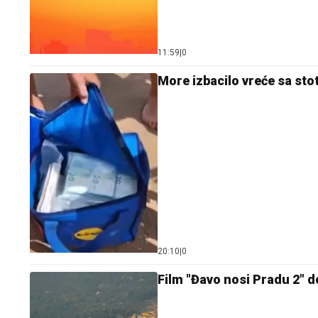
11:59
|
0
More izbacilo vreće sa stot
20:10
|
0
Film "Đavo nosi Pradu 2" d