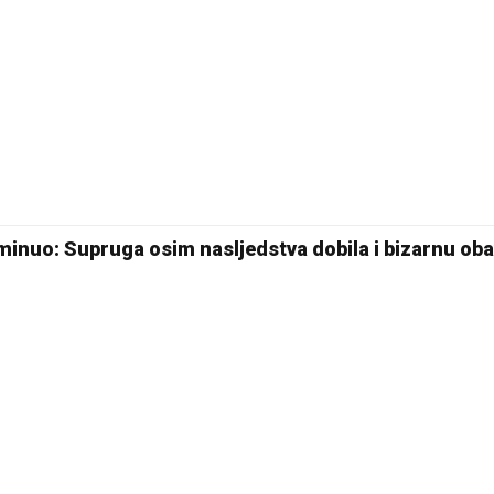
20 °C
Pale
eminuo: Supruga osim nasljedstva dobila i bizarnu ob