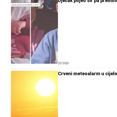
Dječak pojeo sir pa premi
20:50
|
0
Crveni meteoalarm u cijeloj