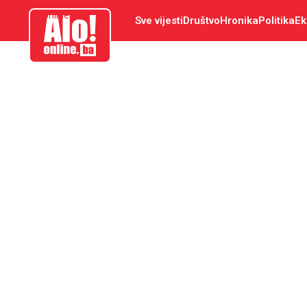
aloonline.ba
Sve vijesti
Društvo
Hronika
Politika
Ek