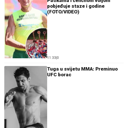
Patikama i čeličnom voljom
pobjeđuje staze i godine
(FOTO/VIDEO)
11:33
|
0
Tuga u svijetu MMA: Preminuo
UFC borac