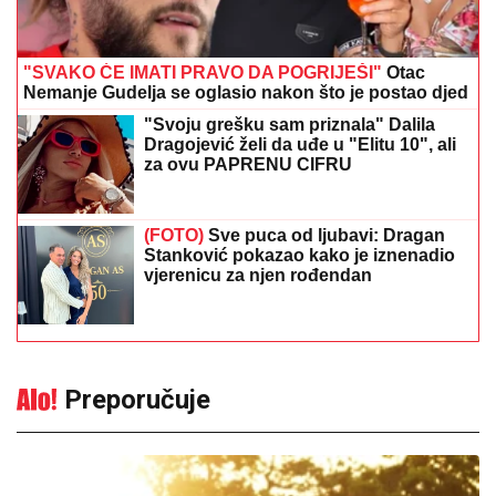
"SVAKO ĆE IMATI PRAVO DA POGRIJEŠI"
Otac
Nemanje Gudelja se oglasio nakon što je postao djed
"Svoju grešku sam priznala" Dalila
Dragojević želi da uđe u "Elitu 10", ali
za ovu PAPRENU CIFRU
(FOTO)
Sve puca od ljubavi: Dragan
Stanković pokazao kako je iznenadio
vjerenicu za njen rođendan
Preporučuje