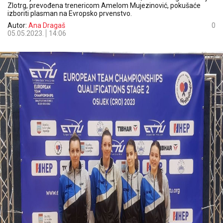
Zlotrg, prevođena trenericom Amelom Mujezinović, pokušaće
izboriti plasman na Evropsko prvenstvo.
Autor:
Ana Dragaš
0
05.05.2023.
14:06