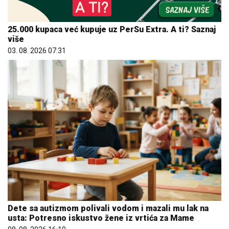
25.000 kupaca već kupuje uz PerSu Extra. A ti? Saznaj
više
03. 08. 2026 07:31
Dete sa autizmom polivali vodom i mazali mu lak na
usta: Potresno iskustvo žene iz vrtića za Mame