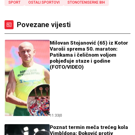
SPORT
OSTALI SPORTOVI
STONOTENISERKE BIH
Povezane vijesti
Milovan Stojanović (65) iz Kotor
Varoši sprema 50. maraton:
Patikama i čeličnom voljom
pobjeđuje staze i godine
(FOTO/VIDEO)
11:33
|
0
Poznat termin meča trećeg kola
Vimbldona: Đoković protiv