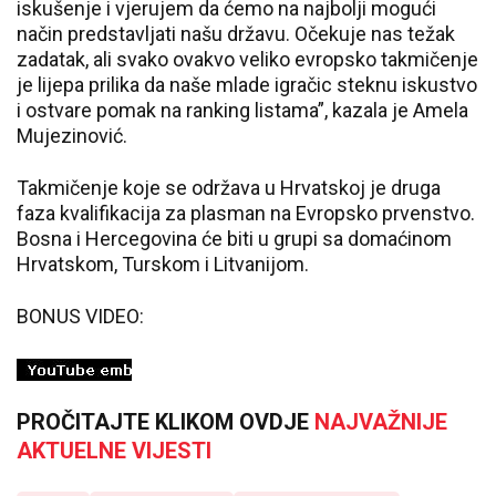
iskušenje i vjerujem da ćemo na najbolji mogući
način predstavljati našu državu. Očekuje nas težak
zadatak, ali svako ovakvo veliko evropsko takmičenje
je lijepa prilika da naše mlade igračic steknu iskustvo
i ostvare pomak na ranking listama”, kazala je Amela
Mujezinović.
Takmičenje koje se održava u Hrvatskoj je druga
faza kvalifikacija za plasman na Evropsko prvenstvo.
Bosna i Hercegovina će biti u grupi sa domaćinom
Hrvatskom, Turskom i Litvanijom.
BONUS VIDEO:
PROČITAJTE KLIKOM OVDJE
NAJVAŽNIJE
AKTUELNE VIJESTI