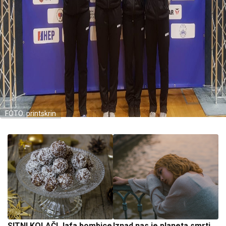
FOTO: printskrin
SITNI KOLAČI Jafa bombice
Iznad nas je planeta smrti,