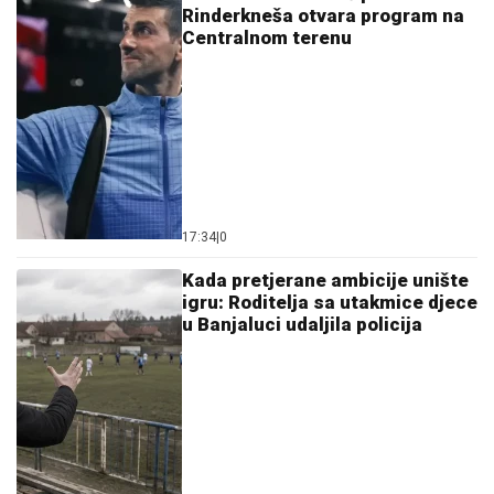
Rinderkneša otvara program na
Centralnom terenu
17:34
|
0
Kada pretjerane ambicije unište
igru: Roditelja sa utakmice djece
u Banjaluci udaljila policija