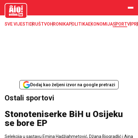
aloonline.b
a
SVE VIJESTI
DRUŠTVO
HRONIKA
POLITIKA
EKONOMIJA
SPORT
VIP
R
Dodaj kao željeni izvor na google pretrazi
Ostali sportovi
Stonoteniserke BiH u Osijeku
se bore EP
Selekcija u sastavu Emina Hadžiahmetović, Džana Biogradlić i Ajna