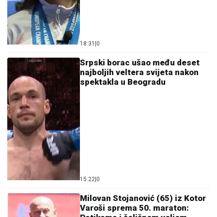
18:31
|
0
Srpski borac ušao među deset
najboljih veltera svijeta nakon
spektakla u Beogradu
15:22
|
0
Milovan Stojanović (65) iz Kotor
Varoši sprema 50. maraton: