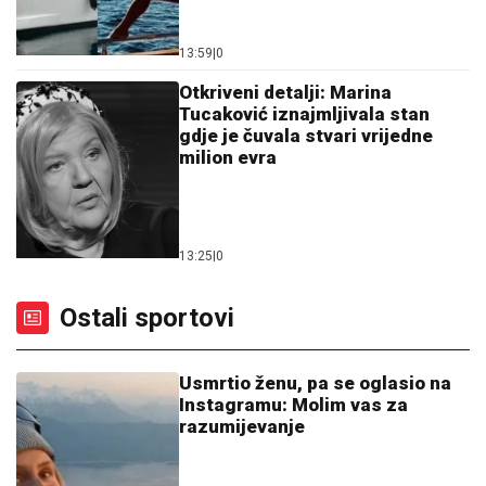
13:59
|
0
Otkriveni detalji: Marina
Tucaković iznajmljivala stan
gdje je čuvala stvari vrijedne
milion evra
13:25
|
0
Ostali sportovi
Usmrtio ženu, pa se oglasio na
Instagramu: Molim vas za
razumijevanje