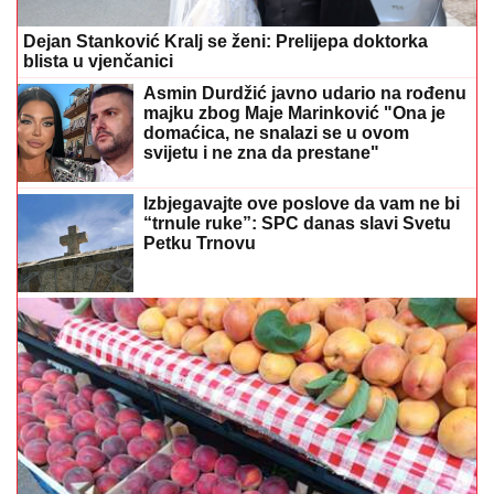
Dejan Stanković Kralj se ženi: Prelijepa doktorka
blista u vjenčanici
Asmin Durdžić javno udario na rođenu
majku zbog Maje Marinković "Ona je
domaćica, ne snalazi se u ovom
svijetu i ne zna da prestane"
Izbjegavajte ove poslove da vam ne bi
“trnule ruke”: SPC danas slavi Svetu
Petku Trnovu