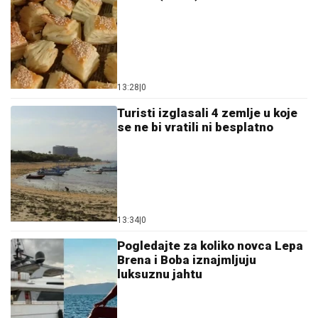
13:28
|
0
Turisti izglasali 4 zemlje u koje
se ne bi vratili ni besplatno
13:34
|
0
Pogledajte za koliko novca Lepa
Brena i Boba iznajmljuju
luksuznu jahtu