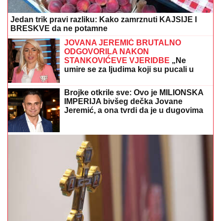
Jedan trik pravi razliku: Kako zamrznuti KAJSIJE I
BRESKVE da ne potamne
JOVANA JEREMIĆ BRUTALNO
ODGOVORILA NAKON
STANKOVIĆEVE VJERIDBE
„Ne
umire se za ljudima koji su pucali u
tebe“
Brojke otkrile sve: Ovo je MILIONSKA
IMPERIJA bivšeg dečka Jovane
Jeremić, a ona tvrdi da je u dugovima