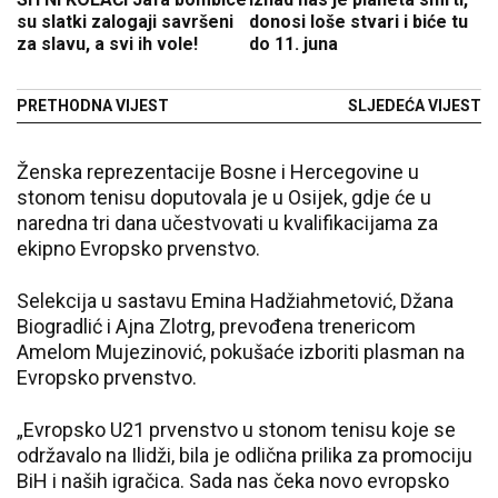
su slatki zalogaji savršeni
donosi loše stvari i biće tu
za slavu, a svi ih vole!
do 11. juna
PRETHODNA VIJEST
SLJEDEĆA VIJEST
Ženska reprezentacije Bosne i Hercegovine u
stonom tenisu doputovala je u Osijek, gdje će u
naredna tri dana učestvovati u kvalifikacijama za
ekipno Evropsko prvenstvo.
Selekcija u sastavu Emina Hadžiahmetović, Džana
Biogradlić i Ajna Zlotrg, prevođena trenericom
Amelom Mujezinović, pokušaće izboriti plasman na
Evropsko prvenstvo.
„Evropsko U21 prvenstvo u stonom tenisu koje se
održavalo na Ilidži, bila je odlična prilika za promociju
BiH i naših igračica. Sada nas čeka novo evropsko