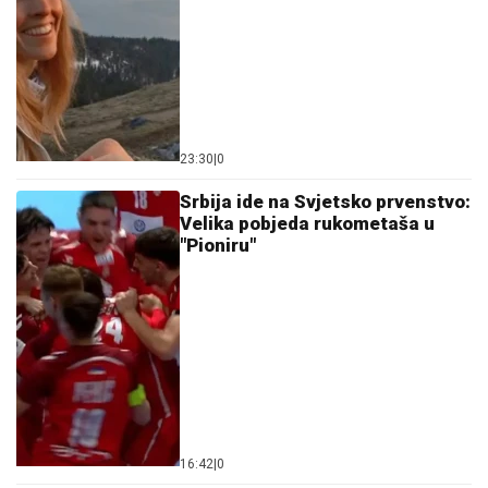
23:30
|
0
Srbija ide na Svjetsko prvenstvo:
Velika pobjeda rukometaša u
"Pioniru"
16:42
|
0