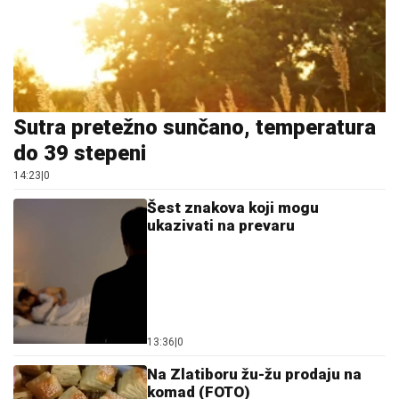
Sutra pretežno sunčano, temperatura
do 39 stepeni
14:23
|
0
Šest znakova koji mogu
ukazivati na prevaru
13:36
|
0
Na Zlatiboru žu-žu prodaju na
komad (FOTO)