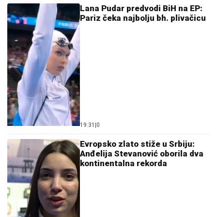
Lana Pudar predvodi BiH na EP:
Pariz čeka najbolju bh. plivačicu
19:31
|
0
Evropsko zlato stiže u Srbiju:
Anđelija Stevanović oborila dva
kontinentalna rekorda