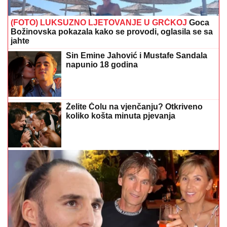
(FOTO) LUKSUZNO LJETOVANJE U GRČKOJ
Goca
Božinovska pokazala kako se provodi, oglasila se sa
jahte
Sin Emine Jahović i Mustafe Sandala
napunio 18 godina
Želite Čolu na vjenčanju? Otkriveno
koliko košta minuta pjevanja