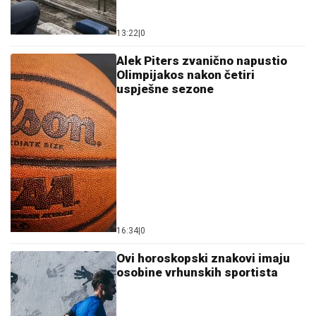
13:22
|
0
Alek Piters zvanično napustio
Olimpijakos nakon četiri
uspješne sezone
16:34
|
0
Ovi horoskopski znakovi imaju
osobine vrhunskih sportista