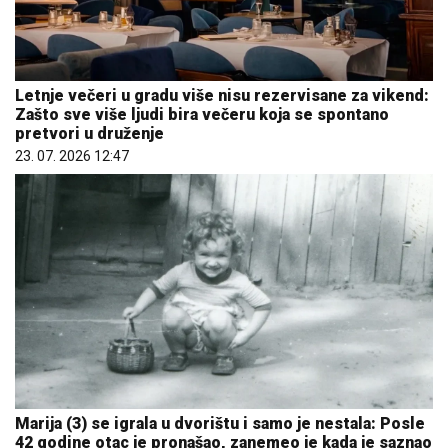
Letnje večeri u gradu više nisu rezervisane za vikend:
Zašto sve više ljudi bira večeru koja se spontano
pretvori u druženje
23. 07. 2026 12:47
Marija (3) se igrala u dvorištu i samo je nestala: Posle
42 godine otac je pronašao, zanemeo je kada je saznao