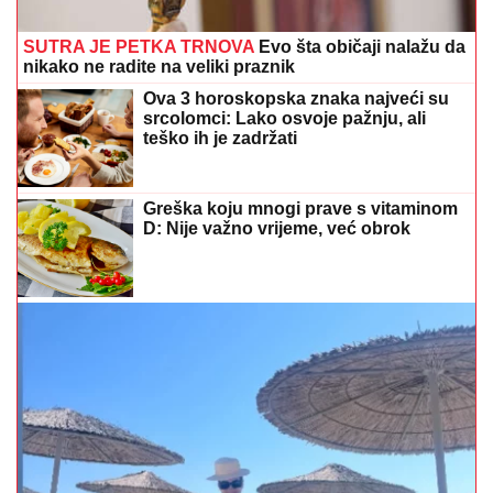
SUTRA JE PETKA TRNOVA
Evo šta običaji nalažu da
nikako ne radite na veliki praznik
Ova 3 horoskopska znaka najveći su
srcolomci: Lako osvoje pažnju, ali
teško ih je zadržati
Greška koju mnogi prave s vitaminom
D: Nije važno vrijeme, već obrok