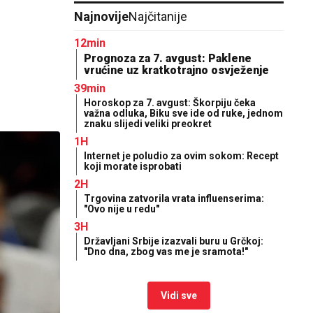
Najnovije
Najčitanije
12min
Prognoza za 7. avgust: Paklene
vrućine uz kratkotrajno osvježenje
39min
Horoskop za 7. avgust: Škorpiju čeka
važna odluka, Biku sve ide od ruke, jednom
znaku slijedi veliki preokret
1H
Internet je poludio za ovim sokom: Recept
koji morate isprobati
2H
Trgovina zatvorila vrata influenserima:
"Ovo nije u redu"
3H
Državljani Srbije izazvali buru u Grčkoj:
"Dno dna, zbog vas me je sramota!"
Vidi sve