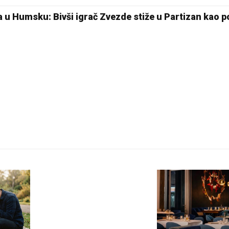
18 °C
 u Humsku: Bivši igrač Zvezde stiže u Partizan kao 
Pale