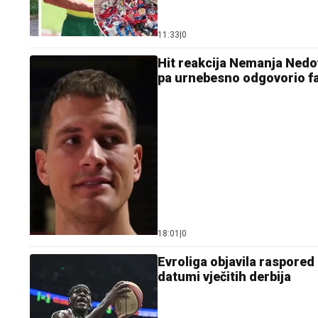
11:33
|
0
Hit reakcija Nemanja Nedo
pa urnebesno odgovorio f
18:01
|
0
Evroliga objavila raspored
datumi vječitih derbija