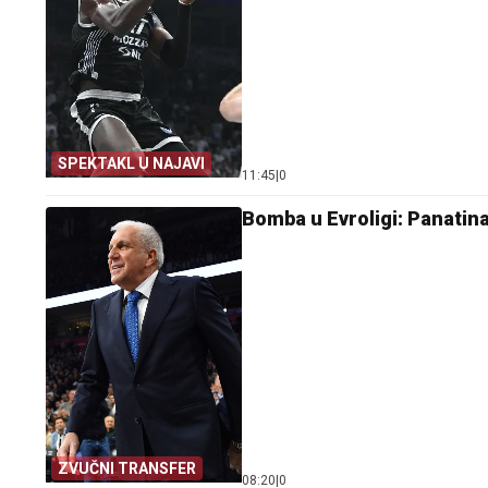
SPEKTAKL U NAJAVI
11:45
|
0
Bomba u Evroligi: Panati
ZVUČNI TRANSFER
08:20
|
0