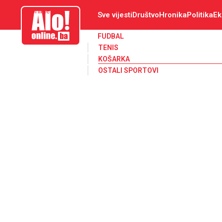
aloonline.ba
Sve vijesti
Društvo
Hronika
Politika
Ek
FUDBAL
TENIS
KOŠARKA
OSTALI SPORTOVI