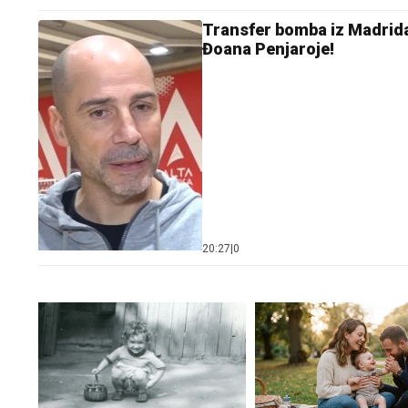
Transfer bomba iz Madrida
Đoana Penjaroje!
20:27
|
0