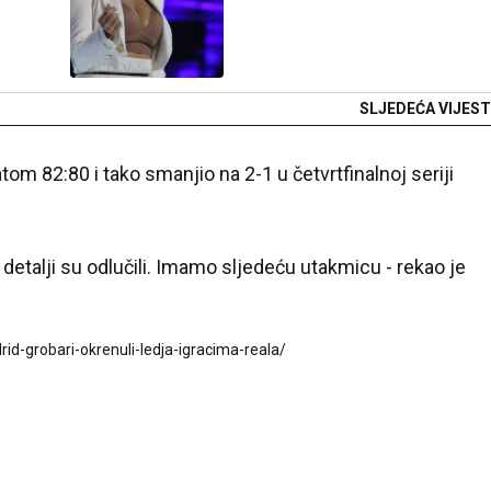
SLJEDEĆA VIJEST
tom 82:80 i tako smanjio na 2-1 u četvrtfinalnoj seriji
detalji su odlučili. Imamo sljedeću utakmicu - rekao je
rid-grobari-okrenuli-ledja-igracima-reala/