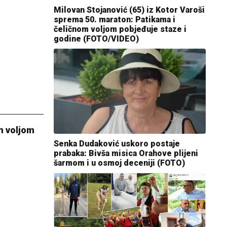
Milovan Stojanović (65) iz Kotor Varoši
sprema 50. maraton: Patikama i
čeličnom voljom pobjeđuje staze i
godine (FOTO/VIDEO)
m voljom
Senka Dudaković uskoro postaje
prabaka: Bivša misica Orahove plijeni
šarmom i u osmoj deceniji (FOTO)