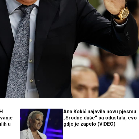
H
Ana Kokić najavila novu pjesmu
vanje
„Srodne duše“ pa odustala, evo
lih u
gdje je zapelo (VIDEO)