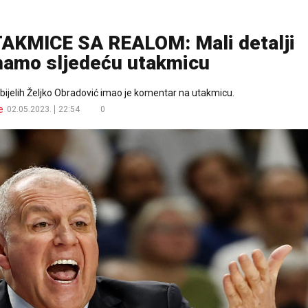
KMICE SA REALOM: Mali detalji
imamo sljedeću utakmicu
-bijelih Željko Obradović imao je komentar na utakmicu.
e
02.05.2023.
22:54
0