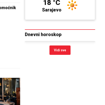
18 °C
pomoćnik
Sarajevo
Dnevni horoskop
Vidi sve