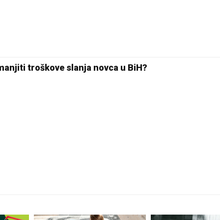
20 °C
Pale
anjiti troškove slanja novca u BiH?