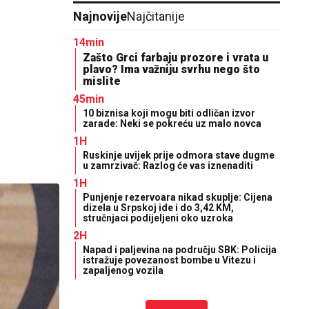
Najnovije
Najčitanije
14min
Zašto Grci farbaju prozore i vrata u
plavo? Ima važniju svrhu nego što
mislite
45min
10 biznisa koji mogu biti odličan izvor
zarade: Neki se pokreću uz malo novca
1H
Ruskinje uvijek prije odmora stave dugme
u zamrzivač: Razlog će vas iznenaditi
1H
Punjenje rezervoara nikad skuplje: Cijena
dizela u Srpskoj ide i do 3,42 KM,
stručnjaci podijeljeni oko uzroka
2H
Napad i paljevina na području SBK: Policija
istražuje povezanost bombe u Vitezu i
zapaljenog vozila