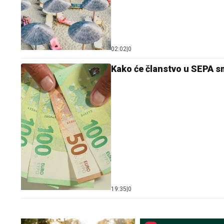
02:02
|
0
Kako će članstvo u SEPA sm
19:35
|
0