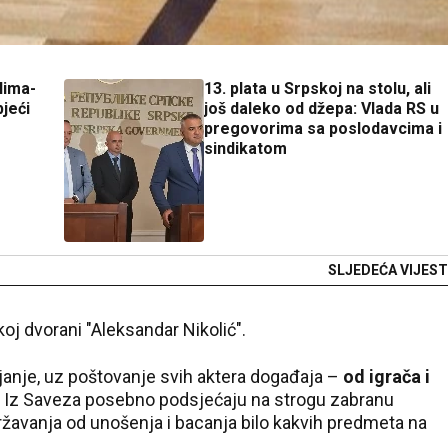
lima-
13. plata u Srpskoj na stolu, ali
bjeći
još daleko od džepa: Vlada RS u
pregovorima sa poslodavcima i
sindikatom
SLJEDEĆA VIJEST
j dvorani "Aleksandar Nikolić".
ijanje, uz poštovanje svih aktera događaja –
od igrača i
Iz Saveza posebno podsjećaju na strogu zabranu
ržavanja od unošenja i bacanja bilo kakvih predmeta na