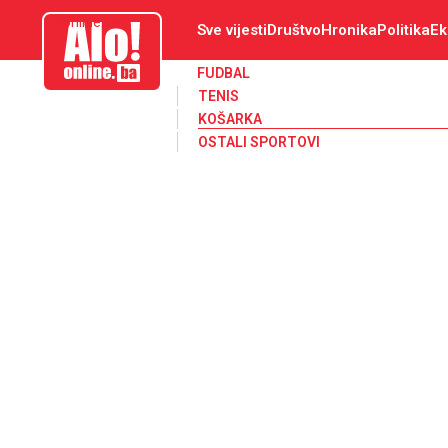
aloonline.ba
Sve vijesti
Društvo
Hronika
Politika
Ek
FUDBAL
TENIS
KOŠARKA
OSTALI SPORTOVI