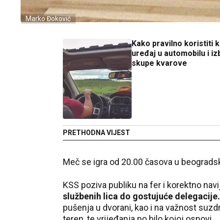
Marko Đoković
Kako pravilno koristiti k
uređaj u automobilu i iz
skupe kvarove
PRETHODNA VIJEST
Meč se igra od 20.00 časova u beogradsko
KSS poziva publiku na fer i korektno nav
službenih lica do gostujuće delegacije.
pušenja u dvorani, kao i na važnost suzd
teren, te vrijeđanja po bilo kojoj osnovi.