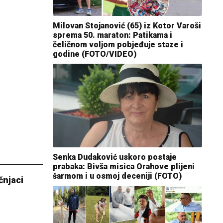
Milovan Stojanović (65) iz Kotor Varoši
sprema 50. maraton: Patikama i
čeličnom voljom pobjeđuje staze i
godine (FOTO/VIDEO)
Senka Dudaković uskoro postaje
prabaka: Bivša misica Orahove plijeni
šarmom i u osmoj deceniji (FOTO)
čnjaci