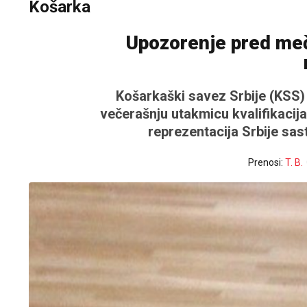
Košarka
Upozorenje pred meč
Košarkaški savez Srbije (KSS) 
večerašnju utakmicu kvalifikacija
reprezentacija Srbije sas
Prenosi:
T. B.