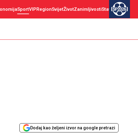
onomija
Sport
VIP
Region
Svijet
Život
Zanimljivosti
Stav
SP2026
Dodaj kao željeni izvor na google pretrazi