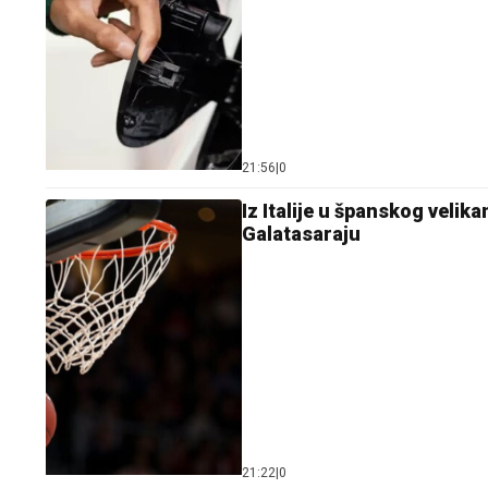
21:56
|
0
Iz Italije u španskog velik
Galatasaraju
21:22
|
0